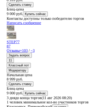
Сделать ставку
Блиц-цена
9 000 руб.
Купить сейчас
Контакты доступны только победителю торгов
Написать сообщение
STEP77
87
Отзывы
+103
/
−3
Задать вопрос
11
Классный лот
Модератору
Начальная цена
8 999
руб.
Сделать ставку
Блиц-цена
9 000 руб.
Купить сейчас
3 дня
до конца торгов
(11 авг 2026 08:20)
1 человек
минимальное кол-во участников торгов
Красноярск, Первомайский
на карте