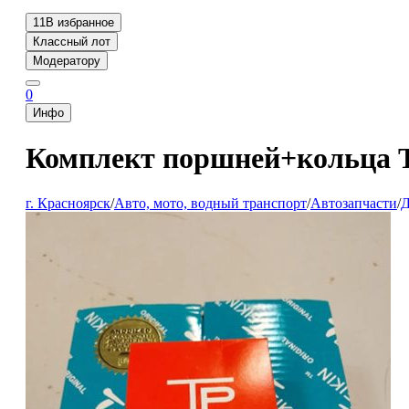
11
В избранное
Классный лот
Модератору
0
Инфо
Комплект поршней+кольца Te
г. Красноярск
/
Авто, мото, водный транспорт
/
Автозапчасти
/
Д