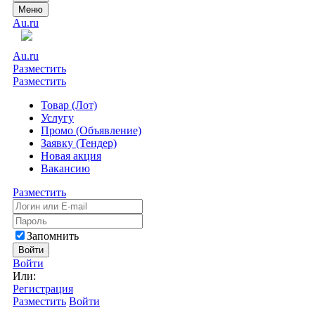
Меню
Au.ru
Au.ru
Разместить
Разместить
Товар (Лот)
Услугу
Промо (Объявление)
Заявку (Тендер)
Новая акция
Вакансию
Разместить
Запомнить
Войти
Войти
Или:
Регистрация
Разместить
Войти