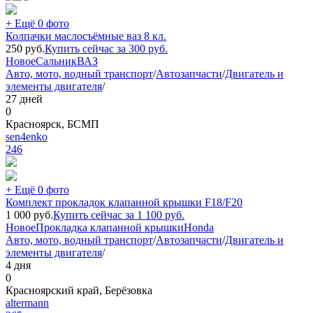
+ Ещё 0 фото
Колпачки маслосъёмные ваз 8 кл.
250
руб.
Купить сейчас за
300
руб.
Новое
Сальник
ВАЗ
Авто, мото, водный транспорт
/
Автозапчасти
/
Двигатель и
элементы двигателя
/
27 дней
0
Красноярск, БСМП
sen4enko
246
+ Ещё 0 фото
Комплект прокладок клапанной крышки F18/F20
1 000
руб.
Купить сейчас за
1 100
руб.
Новое
Прокладка клапанной крышки
Honda
Авто, мото, водный транспорт
/
Автозапчасти
/
Двигатель и
элементы двигателя
/
4 дня
0
Красноярский край, Берёзовка
altermann