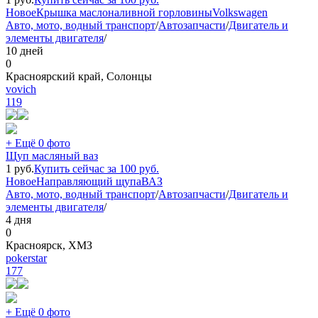
Новое
Крышка маслоналивной горловины
Volkswagen
Авто, мото, водный транспорт
/
Автозапчасти
/
Двигатель и
элементы двигателя
/
10 дней
0
Красноярский край, Солонцы
vovich
119
+ Ещё 0 фото
Щуп масляный ваз
1
руб.
Купить сейчас за
100
руб.
Новое
Направляющий щупа
ВАЗ
Авто, мото, водный транспорт
/
Автозапчасти
/
Двигатель и
элементы двигателя
/
4 дня
0
Красноярск, ХМЗ
pokerstar
177
+ Ещё 0 фото