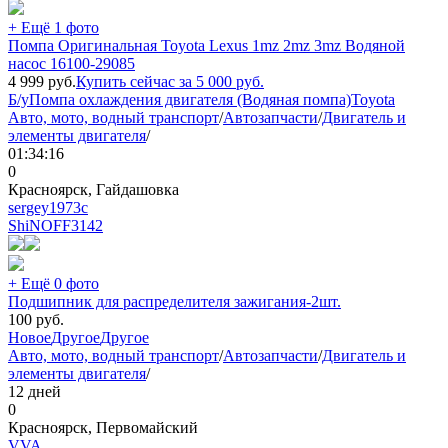
+ Ещё 1 фото
Помпа Оригинальная Toyota Lexus 1mz 2mz 3mz Водяной
насос 16100-29085
4 999
руб.
Купить сейчас за
5 000
руб.
Б/у
Помпа охлаждения двигателя (Водяная помпа)
Toyota
Авто, мото, водный транспорт
/
Автозапчасти
/
Двигатель и
элементы двигателя
/
01:34:16
0
Красноярск, Гайдашовка
sergey1973с
ShiNOFF
3142
+ Ещё 0 фото
Подшипник для распределителя зажигания-2шт.
100
руб.
Новое
Другое
Другое
Авто, мото, водный транспорт
/
Автозапчасти
/
Двигатель и
элементы двигателя
/
12 дней
0
Красноярск, Первомайский
VVA