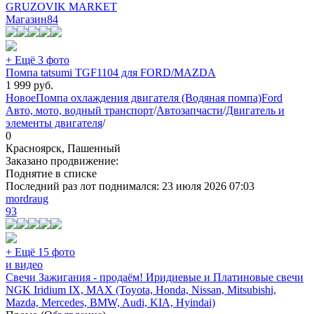
GRUZOVIK MARKET
Магазин
84
+ Ещё 3 фото
Помпа tatsumi TGF1104 для FORD/MAZDA
1 999
руб.
Новое
Помпа охлаждения двигателя (Водяная помпа)
Ford
Авто, мото, водный транспорт
/
Автозапчасти
/
Двигатель и
элементы двигателя
/
0
Красноярск, Пашенный
Заказано продвижение:
Поднятие в списке
Последний раз лот поднимался:
23 июля 2026 07:03
mordraug
93
+ Ещё 15 фото
и видео
Свечи Зажигания - продаём! Иридиевые и Платиновые свечи
NGK Iridium IX, MAX (Toyota, Honda, Nissan, Mitsubishi,
Mazda, Mercedes, BMW, Audi, KIA, Hyindai)