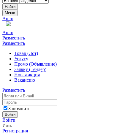
Найти
Меню
Au.ru
Au.ru
Разместить
Разместить
Товар (Лот)
Услугу
Промо (Объявление)
Заявку (Тендер)
Новая акция
Вакансию
Разместить
Запомнить
Войти
Войти
Или:
Регистрация