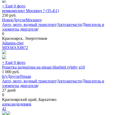
+ Ещё 0 фото
ремкомплект Москвич ? (35-4\1)
250
руб.
Новое
Другое
Москвич
Авто, мото, водный транспорт
/
Автозапчасти
/
Двигатель и
элементы двигателя
/
0
Красноярск, Энергетиков
Julianna-cher
MIXMAX
8872
+ Ещё 0 фото
Решетка радиатора на nissan bluebird sylphy g10
1 000
руб.
Б/у
Другое
Nissan
Авто, мото, водный транспорт
/
Автозапчасти
/
Двигатель и
элементы двигателя
/
27 дней
0
Красноярский край, Бархатово
александрдевяев
42