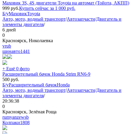
Маховик 3S, 4S двигатели Toyota на автомат (Тойота, АКПП)
999
руб.
Купить сейчас за
1 000
руб.
Б/у
Маховик
Toyota
Авто, мото, водный транспорт
/
Автозапчасти
/
Двигатель и
элементы двигателя
/
6 дней
0
Красноярск, Николаевка
vrub
шинавто
1441
+ Ещё 0 фото
Расширительный бачок Honda Strim RN6-9
500
руб.
Б/у
Расширительный бачок
Honda
Авто, мото, водный транспорт
/
Автозапчасти
/
Двигатель и
элементы двигателя
/
20:36:38
0
Красноярск, Зелёная Роща
rumyanzewsb
Колпаки
1808