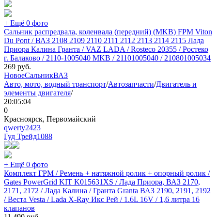
+ Ещё 0 фото
Сальник распредвала, коленвала (передний) (MKB) FPM Viton
Du Pont / ВАЗ 2108 2109 2110 2111 2112 2113 2114 2115 Лада
Приора Калина Гранта / VAZ LADA / Rosteco 20355 / Ростеко
г. Балаково / 2110-1005040 MKB / 21101005040 / 210801005034
269
руб.
Новое
Сальник
ВАЗ
Авто, мото, водный транспорт
/
Автозапчасти
/
Двигатель и
элементы двигателя
/
20:05:04
0
Красноярск, Первомайский
qwerty2423
Гуд Трейд
1088
+ Ещё 0 фото
Комплект ГРМ / Ремень + натяжной ролик + опорный ролик /
Gates PowerGrid KIT K015631XS / Лада Приора, ВАЗ 2170,
2171, 2172 / Лада Калина / Гранта Granta ВАЗ 2190, 2191, 2192
/ Веста Vesta / Lada X-Ray Икс Рей / 1.6L 16V / 1,6 литра 16
клапанов
11 490
руб.