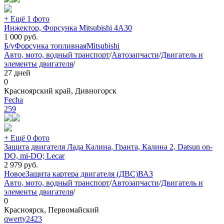
+ Ещё 1 фото
Инжектор, Форсунка Mitsubishi 4A30
1 000
руб.
Б/у
Форсунка топливная
Mitsubishi
Авто, мото, водный транспорт
/
Автозапчасти
/
Двигатель и
элементы двигателя
/
27 дней
0
Красноярский край, Дивногорск
Fecha
259
+ Ещё 0 фото
Защита двигателя Лада Калина, Гранта, Калина 2, Datsun on-
DO, mi-DO; Lecar
2 979
руб.
Новое
Защита картера двигателя (ДВС)
ВАЗ
Авто, мото, водный транспорт
/
Автозапчасти
/
Двигатель и
элементы двигателя
/
0
Красноярск, Первомайский
qwerty2423