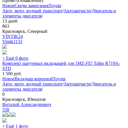
Промо (Объявление)
Новое
Свечи зажигания
Toyota
Авто, мото, водный транспорт
/
Автозапчасти
/
Двигатель и
элементы двигателя
/
13 дней
863
Красноярск, Северный
VINTIK24
Vintik
1133
+ Ещё 0 фото
Комплект шатунных вкладышей для 1MZ-FE! Taiho R719A-
STD
1 500
руб.
Новое
Вкладыш коренной
Toyota
Авто, мото, водный транспорт
/
Автозапчасти
/
Двигатель и
элементы двигателя
/
0
Красноярск, Юннатов
Виталий Александрович
558
+ Ещё 1 фото