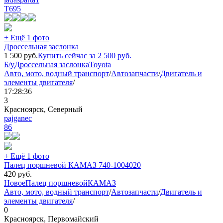
Т
695
+ Ещё 1 фото
Дроссельная заслонка
1 500
руб.
Купить сейчас за
2 500
руб.
Б/у
Дроссельная заслонка
Toyota
Авто, мото, водный транспорт
/
Автозапчасти
/
Двигатель и
элементы двигателя
/
17:28:36
3
Красноярск, Северный
pajganec
86
+ Ещё 1 фото
Палец поршневой КАМАЗ 740-1004020
420
руб.
Новое
Палец поршневой
КАМАЗ
Авто, мото, водный транспорт
/
Автозапчасти
/
Двигатель и
элементы двигателя
/
0
Красноярск, Первомайский