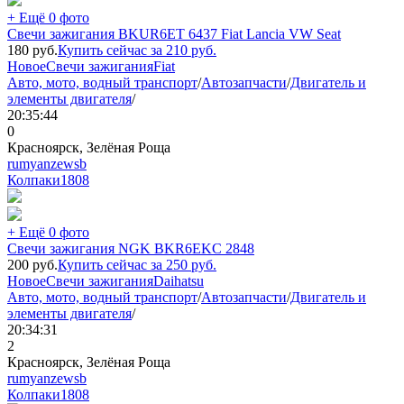
+ Ещё 0 фото
Свечи зажигания BKUR6ET 6437 Fiat Lancia VW Seat
180
руб.
Купить сейчас за
210
руб.
Новое
Свечи зажигания
Fiat
Авто, мото, водный транспорт
/
Автозапчасти
/
Двигатель и
элементы двигателя
/
20:35:44
0
Красноярск, Зелёная Роща
rumyanzewsb
Колпаки
1808
+ Ещё 0 фото
Свечи зажигания NGK BKR6EKC 2848
200
руб.
Купить сейчас за
250
руб.
Новое
Свечи зажигания
Daihatsu
Авто, мото, водный транспорт
/
Автозапчасти
/
Двигатель и
элементы двигателя
/
20:34:31
2
Красноярск, Зелёная Роща
rumyanzewsb
Колпаки
1808