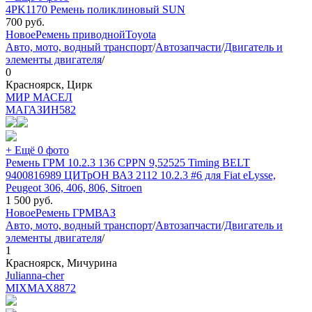
4PK1170 Ремень поликлиновый SUN
700
руб.
Новое
Ремень приводной
Toyota
Авто, мото, водный транспорт
/
Автозапчасти
/
Двигатель и
элементы двигателя
/
0
Красноярск, Цирк
МИР МАСЕЛ
МАГАЗИН
582
+ Ещё 0 фото
Ремень ГРМ 10.2.3 136 CPPN 9,52525 Timing BELT
9400816989 ЦИТрОН ВАЗ 2112 10.2.3 #6 для Fiat еLysse,
Peugeot 306, 406, 806, Sitroen
1 500
руб.
Новое
Ремень ГРМ
ВАЗ
Авто, мото, водный транспорт
/
Автозапчасти
/
Двигатель и
элементы двигателя
/
1
Красноярск, Мичурина
Julianna-cher
MIXMAX
8872