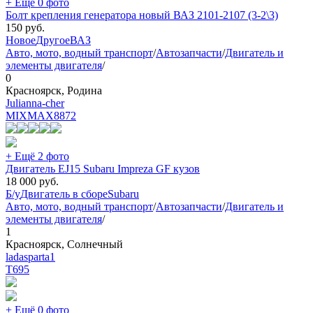
+ Ещё 0 фото
Болт крепления генератора новый ВАЗ 2101-2107 (3-2\3)
150
руб.
Новое
Другое
ВАЗ
Авто, мото, водный транспорт
/
Автозапчасти
/
Двигатель и
элементы двигателя
/
0
Красноярск, Родина
Julianna-cher
MIXMAX
8872
+ Ещё 2 фото
Двигатель EJ15 Subaru Impreza GF кузов
18 000
руб.
Б/у
Двигатель в сборе
Subaru
Авто, мото, водный транспорт
/
Автозапчасти
/
Двигатель и
элементы двигателя
/
1
Красноярск, Солнечный
ladasparta1
Т
695
+ Ещё 0 фото