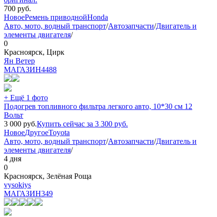
700
руб.
Новое
Ремень приводной
Honda
Авто, мото, водный транспорт
/
Автозапчасти
/
Двигатель и
элементы двигателя
/
0
Красноярск, Цирк
Ян Ветер
МАГАЗИН
4488
+ Ещё 1 фото
Подогрев топливного фильтра легкого авто, 10*30 см 12
Вольт
3 000
руб.
Купить сейчас за
3 300
руб.
Новое
Другое
Toyota
Авто, мото, водный транспорт
/
Автозапчасти
/
Двигатель и
элементы двигателя
/
4 дня
0
Красноярск, Зелёная Роща
vysokiys
МАГАЗИН
349