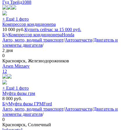
Гуд Трейд
1088
+ Ещё 1 фото
Компрессор кондиционера
10 000
руб.
Купить сейчас за
15 000
руб.
Б/у
Компрессор кондиционера
Honda
Авто, мото, водный транспорт
/
Автозапчасти
/
Двигатель и
элементы двигателя
/
2 дня
0
Красноярск, Железнодорожников
Arsen Mirzaev
12
+ Ещё 1 фото
Муфта фазы грм
8 000
руб.
Б/у
Муфта фазы ГРМ
Ford
Авто, мото, водный транспорт
/
Автозапчасти
/
Двигатель и
элементы двигателя
/
0
Красноярск, Солнечный
ladasparta1