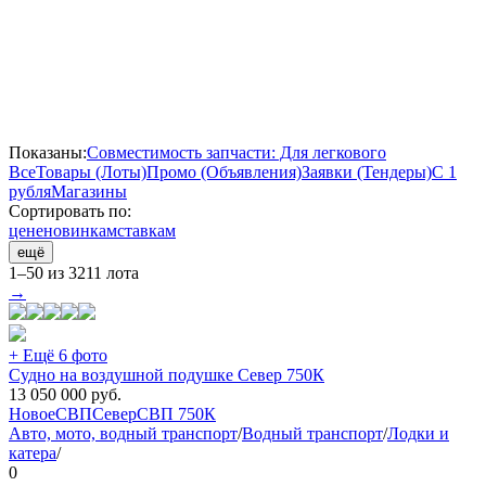
Показаны:
Совместимость запчасти: Для легкового
Все
Товары (Лоты)
Промо (Объявления)
Заявки (Тендеры)
С 1
рубля
Магазины
Сортировать по:
цене
новинкам
ставкам
ещё
1–50 из 3211 лота
→
+ Ещё 6 фото
Судно на воздушной подушке Север 750К
13 050 000
руб.
Новое
СВП
Север
СВП 750К
Авто, мото, водный транспорт
/
Водный транспорт
/
Лодки и
катера
/
0