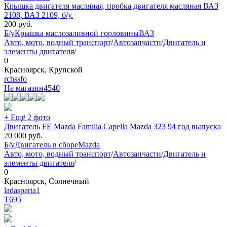
Крышка двигателя масляная, пробка двигателя масляная ВАЗ
2108, ВАЗ 2109, б/у.
200
руб.
Б/у
Крышка маслозаливной горловины
ВАЗ
Авто, мото, водный транспорт
/
Автозапчасти
/
Двигатель и
элементы двигателя
/
0
Красноярск, Крупской
rchssfo
Не магазин
4540
+ Ещё 2 фото
Двигатель FE Mazda Familia Capella Mazda 323 94 год выпуска
20 000
руб.
Б/у
Двигатель в сборе
Mazda
Авто, мото, водный транспорт
/
Автозапчасти
/
Двигатель и
элементы двигателя
/
0
Красноярск, Солнечный
ladasparta1
Т
695