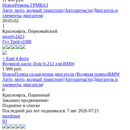
Новое
Ремень ГРМ
ВАЗ
Авто, мото, водный транспорт
/
Автозапчасти
/
Двигатель и
элементы двигателя
/
20:05:02
1
Красноярск, Первомайский
qwerty2423
Гуд Трейд
1088
+ Ещё 4 фото
Водяной насос Dolz b-212 для BMW
1 999
руб.
Новое
Помпа охлаждения двигателя (Водяная помпа)
BMW
Авто, мото, водный транспорт
/
Автозапчасти
/
Двигатель и
элементы двигателя
/
0
Красноярск, Пашенный
Заказано продвижение:
Поднятие в списке
Последний раз лот поднимался:
7 авг 2026 07:21
mordraug
93