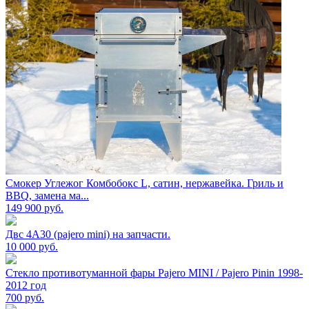
Смокер Углежог Комбобокс L, сатин, нержавейка. Гриль и
BBQ, замена ма...
149 900
руб.
Двс 4А30 (pajero mini) на запчасти.
10 000
руб.
Стекло противотуманной фары Pajero MINI / Pajero Pinin 1998-
2012 год
700
руб.