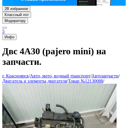
2
В избранное
Классный лот
Модератору
5
Инфо
Двс 4А30 (pajero mini) на
запчасти.
г. Красноярск
/
Авто, мото, водный транспорт
/
Автозапчасти
/
Двигатель и элементы двигателя
/
Товар №12130088
/