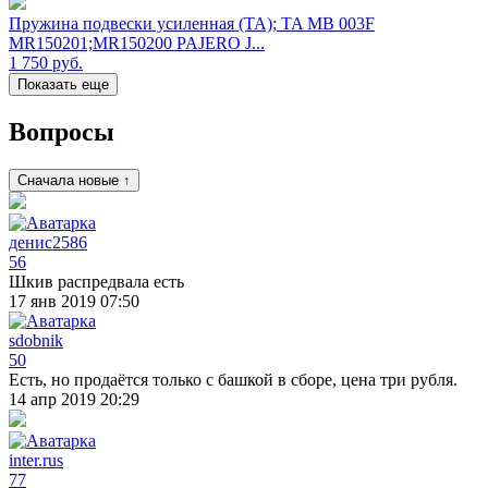
Пружина подвески усиленная (TA); TA MB 003F
MR150201;MR150200 PAJERO J...
1 750
руб.
Показать еще
Вопросы
Сначала новые ↑
денис2586
56
Шкив распредвала есть
17 янв 2019 07:50
sdobnik
50
Есть, но продаётся только с башкой в сборе, цена три рубля.
14 апр 2019 20:29
inter.rus
77