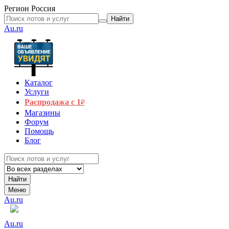
Регион
Россия
Найти
Au.ru
Каталог
Услуги
Распродажа с 1
₽
Магазины
Форум
Помощь
Блог
Найти
Меню
Au.ru
Au.ru