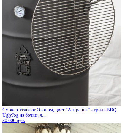
Смокер Углежог Эконом, цвет "Антрацит" - гриль BBQ
UglyJog из бочки, л...
30 000
руб.