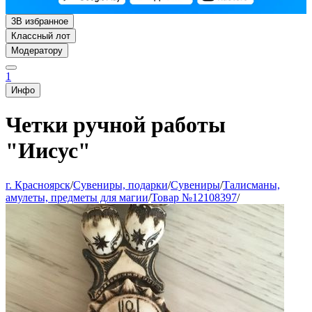
3
В избранное
Классный лот
Модератору
1
Инфо
Четки ручной работы
"Иисус"
г. Красноярск
/
Сувениры, подарки
/
Сувениры
/
Талисманы,
амулеты, предметы для магии
/
Товар №12108397
/