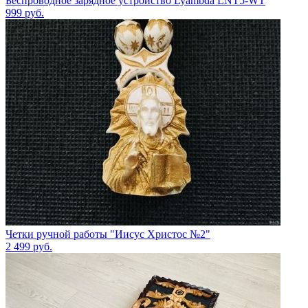
Беспроводное зарядное устройство Lyambda LNT5-WT
999
руб.
Четки ручной работы "Иисус Христос №2"
2 499
руб.