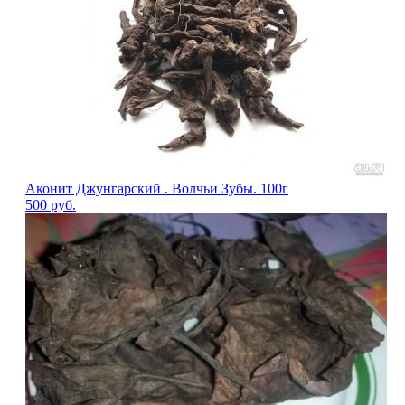
Аконит Джунгарский . Волчьи Зубы. 100г
500
руб.