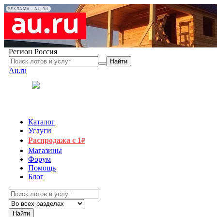
РЕКЛАМА • AU.RU
Регион
Россия
Найти
Au.ru
Каталог
Услуги
Распродажа с 1
₽
Магазины
Форум
Помощь
Блог
Найти