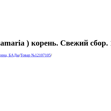
amaria ) корень. Свежий сбор. 
цина, БАДы
/
Товар №12107105
/