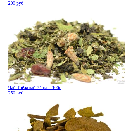
200
руб.
Чай Таёжный 7 Трав. 100г
250
руб.