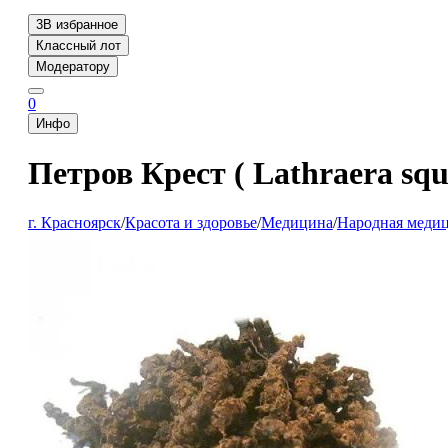
3
В избранное
Классный лот
Модератору
0
Инфо
Петров Крест ( Lathraera squ
г. Красноярск
/
Красота и здоровье
/
Медицина
/
Народная меди