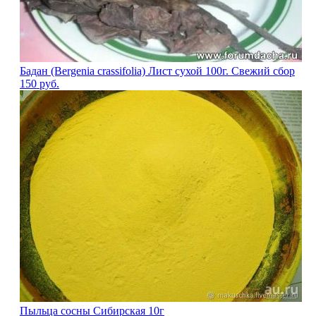
Бадан (Bergenia crassifolia) Лист сухой 100г. Свежий сбор
150
руб.
Пыльца сосны Сибирская 10г