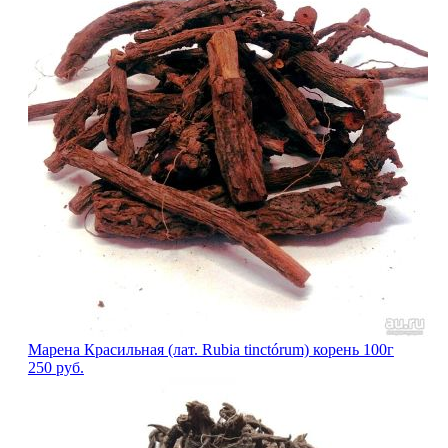
Марена Красильная (лат. Rubia tinctórum) корень 100г
250
руб.