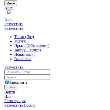
Меню
Au.ru
Au.ru
Разместить
Разместить
Товар (Лот)
Услугу
Промо (Объявление)
Заявку (Тендер)
Новая акция
Вакансию
Разместить
Запомнить
Войти
Войти
Или:
Регистрация
Разместить
Войти