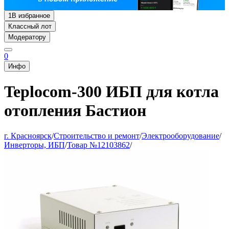
1
В избранное
Классный лот
Модератору
0
Инфо
Teplocom-300 ИБП для котла
отопления Бастион
г. Красноярск
/
Строительство и ремонт
/
Электрооборудование
/
Инверторы, ИБП
/
Товар №12103862
/