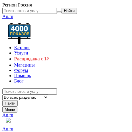
Регион
Россия
Найти
Au.ru
Каталог
Услуги
Распродажа с 1
₽
Магазины
Форум
Помощь
Блог
Найти
Меню
Au.ru
Au.ru