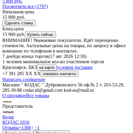
5 800
руб.
Посмотреть все (1797)
Начальная цена
15 800
руб.
Сделать ставку
Блиц-цена
15 900 руб.
Купить сейчас
ВНИМАНИЕ! Уважаемые покупатели. Идёт переоценка
стоимости. Актуальные цены на товары, по запросу в офисе
компании по телефонам в контактах.
7 дней
до конца торгов
(17 авг 2026 12:30)
1 человек
минимальное кол-во участников торгов
Красноярск, БКЗ
условия доставки
на карте
+7 391 285 XX XX
показать контакты
Написать сообщение
Магазин " КОДАС " Дубровинского 56 оф.№ 2 т. 203-53-29,
285-30-88 codas.td@gmail.com kod-as@mail.ru
О продавце
Все товары
Представитель
Кодас
КОДАС
1016
Отзывы
+1368
/
−1