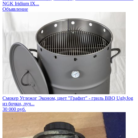
NGK Iridium IX...
Объявление
Смокер Углежог Эконом, цвет "Графит" - гриль BBQ UglyJog
из бочки, луч...
30 000
руб.