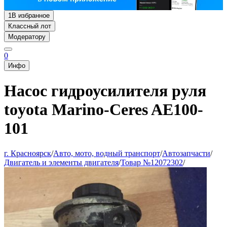
1
В избранное
Классный лот
Модератору
0
Инфо
Насос гидроусилителя руля
toyota Marino-Ceres AE100-
101
г. Красноярск
/
Авто, мото, водный транспорт
/
Автозапчасти
/
Двигатель и элементы двигателя
/
Товар №12072302
/