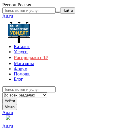
Регион
Россия
Найти
Au.ru
Каталог
Услуги
Распродажа с 1
₽
Магазины
Форум
Помощь
Блог
Найти
Меню
Au.ru
Au.ru