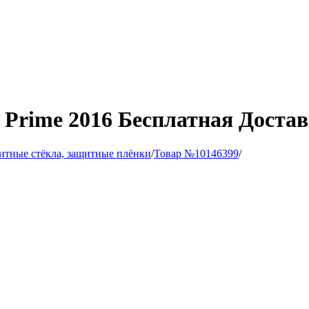
 Prime 2016 Бесплатная Доста
итные стёкла, защитные плёнки
/
Товар №10146399
/