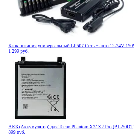
Блок питания универсальный LP507 Сеть + авто 12-24V 150
1 299
руб.
АКБ (Аккумулятор) для Tecno Phantom X2/ X2 Pro (BL-50DT)
899
руб.