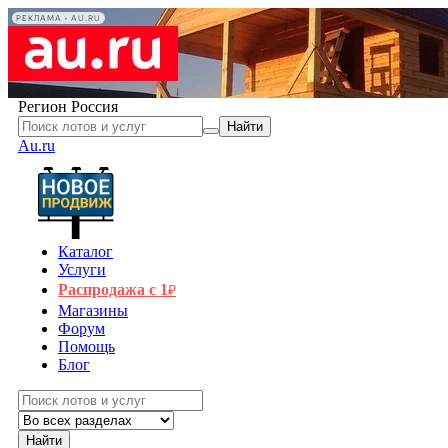
РЕКЛАМА • AU.RU
Регион
Россия
Найти
Au.ru
Каталог
Услуги
Распродажа с 1
₽
Магазины
Форум
Помощь
Блог
Найти