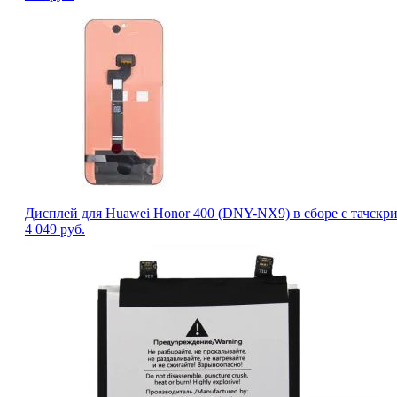
Дисплей для Huawei Honor 400 (DNY-NX9) в сборе с тачскр
4 049
руб.