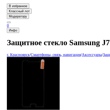
В избранное
Классный лот
Модератору
0
Инфо
Защитное стекло Samsung J7
г. Красноярск
/
Смартфоны, связь, навигация
/
Аксессуары
/
Защ