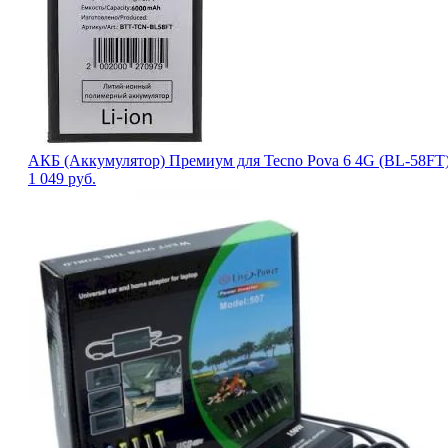
АКБ (Аккумулятор) Премиум для Tecno Pova 6 4G (BL-58FT)
1 049
руб.