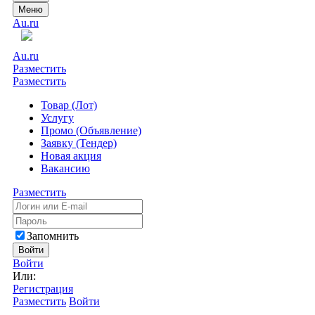
Меню
Au.ru
Au.ru
Разместить
Разместить
Товар (Лот)
Услугу
Промо (Объявление)
Заявку (Тендер)
Новая акция
Вакансию
Разместить
Запомнить
Войти
Войти
Или:
Регистрация
Разместить
Войти