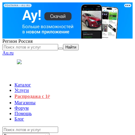
РЕКЛАМА • AU.RU
Регион
Россия
Найти
Au.ru
Каталог
Услуги
Распродажа с 1
₽
Магазины
Форум
Помощь
Блог