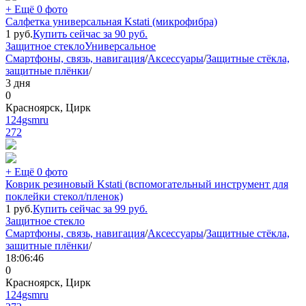
+ Ещё 0 фото
Салфетка универсальная Kstati (микрофибра)
1
руб.
Купить сейчас за
90
руб.
Защитное стекло
Универсальное
Смартфоны, связь, навигация
/
Аксессуары
/
Защитные стёкла,
защитные плёнки
/
3 дня
0
Красноярск, Цирк
124gsmru
272
+ Ещё 0 фото
Коврик резиновый Kstati (вспомогательный инструмент для
поклейки стекол/пленок)
1
руб.
Купить сейчас за
99
руб.
Защитное стекло
Смартфоны, связь, навигация
/
Аксессуары
/
Защитные стёкла,
защитные плёнки
/
18:06:46
0
Красноярск, Цирк
124gsmru