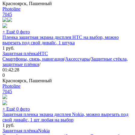
Красноярск, Пашенный
Photoline
7045
+ Ещё 0 фото
Пленка защитная экрана дисплея HTC на выбор, можно
вырезать под свой дивайс, 1 штука
1
руб.
Защитная плёнка
HTC
Смартфоны, связь, навигация
/
Аксессуары
/
Защитные стёкла,
защитные плёнки
/
01:42:28
0
Красноярск, Пашенный
Photoline
7045
+ Ещё 0 фото
Защитная пленка экрана дисплея Nokia, можно вырезать под
свой дивайс, 1 шт любая на выбор
1
руб.
Защитная плёнка
Nokia