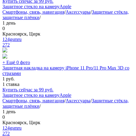
Купить сейчас за
99
руб.
Защитное стекло на камеру
Apple
Смартфоны, связь, навигация
/
Аксессуары
/
Защитные стёкла,
защитные плёнки
/
1 день
0
Красноярск, Цирк
124gsmru
272
+ Ещё 0 фото
Защитная накладка на камеру iPhone 11 Pro/11 Pro Max 3D со
стразами
1
руб.
1 ставка
Купить сейчас за
99
руб.
Защитное стекло на камеру
Apple
Смартфоны, связь, навигация
/
Аксессуары
/
Защитные стёкла,
защитные плёнки
/
1 день
0
Красноярск, Цирк
124gsmru
272