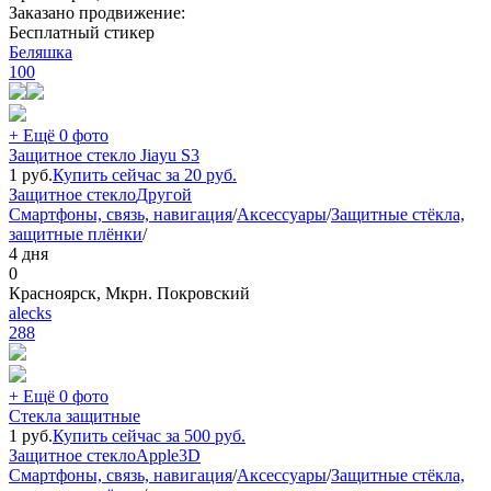
Заказано продвижение:
Бесплатный стикер
Беляшка
100
+ Ещё 0 фото
Защитное стекло Jiayu S3
1
руб.
Купить сейчас за
20
руб.
Защитное стекло
Другой
Смартфоны, связь, навигация
/
Аксессуары
/
Защитные стёкла,
защитные плёнки
/
4 дня
0
Красноярск, Мкрн. Покровский
alecks
288
+ Ещё 0 фото
Стекла защитные
1
руб.
Купить сейчас за
500
руб.
Защитное стекло
Apple
3D
Смартфоны, связь, навигация
/
Аксессуары
/
Защитные стёкла,