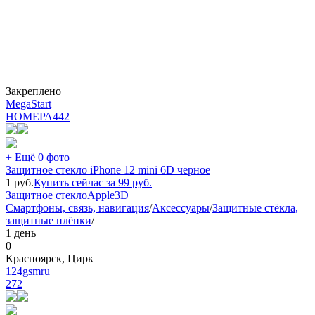
Закреплено
MegaStart
НОМЕРА
442
+ Ещё 0 фото
Защитное стекло iPhone 12 mini 6D черное
1
руб.
Купить сейчас за
99
руб.
Защитное стекло
Apple
3D
Смартфоны, связь, навигация
/
Аксессуары
/
Защитные стёкла,
защитные плёнки
/
1 день
0
Красноярск, Цирк
124gsmru
272