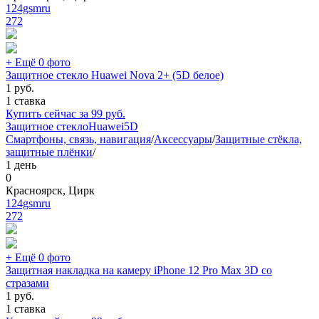
124gsmru
272
+ Ещё 0 фото
Защитное стекло Huawei Nova 2+ (5D белое)
1
руб.
1 ставка
Купить сейчас за
99
руб.
Защитное стекло
Huawei
5D
Смартфоны, связь, навигация
/
Аксессуары
/
Защитные стёкла,
защитные плёнки
/
1 день
0
Красноярск, Цирк
124gsmru
272
+ Ещё 0 фото
Защитная накладка на камеру iPhone 12 Pro Max 3D со
стразами
1
руб.
1 ставка