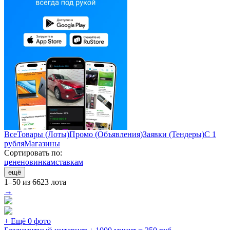
Все
Товары (Лоты)
Промо (Объявления)
Заявки (Тендеры)
С 1
рубля
Магазины
Сортировать по:
цене
новинкам
ставкам
ещё
1–50 из 6623 лота
→
+ Ещё 0 фото