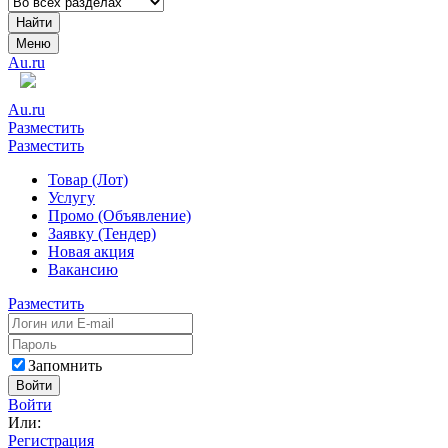
Найти
Меню
Au.ru
Au.ru
Разместить
Разместить
Товар (Лот)
Услугу
Промо (Объявление)
Заявку (Тендер)
Новая акция
Вакансию
Разместить
Запомнить
Войти
Войти
Или:
Регистрация