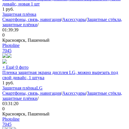
дивайс, новая 1 шт
1
руб.
Защитная плёнка
Смартфоны, связь, навигация
/
Аксессуары
/
Защитные стёкла,
защитные плёнки
/
01:39:39
0
Красноярск, Пашенный
Photoline
7045
+ Ещё 0 фото
Пленка защитная экрана дисплея LG, можно вырезать под
свой дивайс, 1 штука
1
руб.
Защитная плёнка
LG
Смартфоны, связь, навигация
/
Аксессуары
/
Защитные стёкла,
защитные плёнки
/
03:31:20
0
Красноярск, Пашенный
Photoline
7045