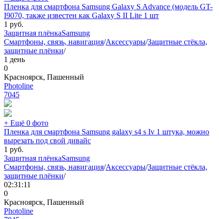
Пленка для смартфона Samsung Galaxy S Advance (модель GT-
I9070, также известен как Galaxy S II Lite 1 шт
1
руб.
Защитная плёнка
Samsung
Смартфоны, связь, навигация
/
Аксессуары
/
Защитные стёкла,
защитные плёнки
/
1 день
0
Красноярск, Пашенный
Photoline
7045
+ Ещё 0 фото
Пленка для смартфона Samsung galaxy s4 s Iv 1 штука, можно
вырезать под свой дивайс
1
руб.
Защитная плёнка
Samsung
Смартфоны, связь, навигация
/
Аксессуары
/
Защитные стёкла,
защитные плёнки
/
02:31:11
0
Красноярск, Пашенный
Photoline