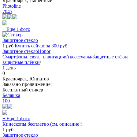
Красноярск, Пашенный
Photoline
7045
+ Ещё 1 фото
Защитное стекло
1
руб.
Купить сейчас за
300
руб.
Защитное стекло
Honor
Смартфоны, связь, навигация
/
Аксессуары
/
Защитные стёкла,
защитные плёнки
/
1 день
0
Красноярск, Юннатов
Заказано продвижение:
Бесплатный стикер
Беляшка
100
+ Ещё 1 фото
Кинескопы бесплатно (см. описание!)
1
руб.
Защитное стекло