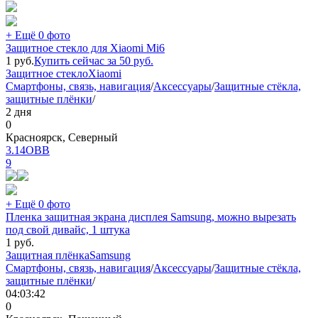
+ Ещё 0 фото
Защитное стекло для Xiaomi Mi6
1
руб.
Купить сейчас за
50
руб.
Защитное стекло
Xiaomi
Смартфоны, связь, навигация
/
Аксессуары
/
Защитные стёкла,
защитные плёнки
/
2 дня
0
Красноярск, Северный
3.14ОВВ
9
+ Ещё 0 фото
Пленка защитная экрана дисплея Samsung, можно вырезать
под свой дивайс, 1 штука
1
руб.
Защитная плёнка
Samsung
Смартфоны, связь, навигация
/
Аксессуары
/
Защитные стёкла,
защитные плёнки
/
04:03:42
0