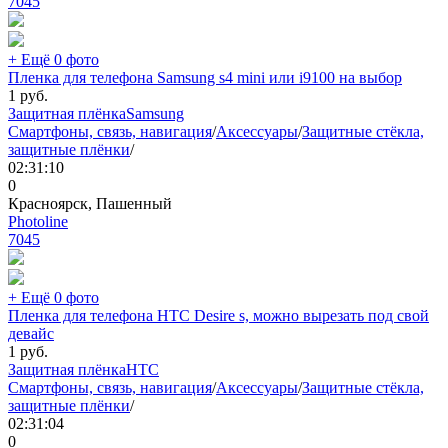
7045
+ Ещё 0 фото
Пленка для телефона Samsung s4 mini или i9100 на выбор
1
руб.
Защитная плёнка
Samsung
Смартфоны, связь, навигация
/
Аксессуары
/
Защитные стёкла,
защитные плёнки
/
02:31:10
0
Красноярск, Пашенный
Photoline
7045
+ Ещё 0 фото
Пленка для телефона HTC Desire s, можно вырезать под свой
девайс
1
руб.
Защитная плёнка
HTC
Смартфоны, связь, навигация
/
Аксессуары
/
Защитные стёкла,
защитные плёнки
/
02:31:04
0