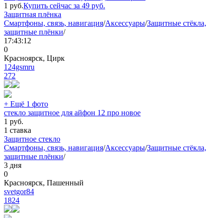
1
руб.
Купить сейчас за
49
руб.
Защитная плёнка
Смартфоны, связь, навигация
/
Аксессуары
/
Защитные стёкла,
защитные плёнки
/
17:43:12
0
Красноярск, Цирк
124gsmru
272
+ Ещё 1 фото
стекло защитное для айфон 12 про новое
1
руб.
1 ставка
Защитное стекло
Смартфоны, связь, навигация
/
Аксессуары
/
Защитные стёкла,
защитные плёнки
/
3 дня
0
Красноярск, Пашенный
svetgor84
1824