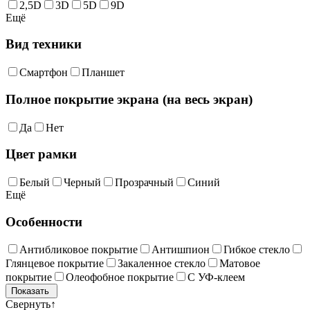
2,5D
3D
5D
9D
Ещё
Вид техники
Смартфон
Планшет
Полное покрытие экрана (на весь экран)
Да
Нет
Цвет рамки
Белый
Черный
Прозрачный
Синий
Ещё
Особенности
Антибликовое покрытие
Антишпион
Гибкое стекло
Глянцевое покрытие
Закаленное стекло
Матовое
покрытие
Олеофобное покрытие
С УФ-клеем
Свернуть
↑