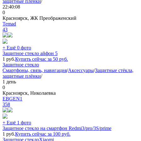
защитные плёнки
/
22:40:08
0
Красноярск, ЖК Преображенский
Temad
43
+ Ещё 0 фото
Защитное стекло айфон 5
1
руб.
Купить сейчас за
50
руб.
Защитное стекло
Смартфоны, связь, навигация
/
Аксессуары
/
Защитные стёкла,
защитные плёнки
/
1 день
0
Красноярск, Николаевка
EBGEN1
358
+ Ещё 1 фото
Защитное стекло на смартфон Redmi3/pro/3S/prime
1
руб.
Купить сейчас за
100
руб.
Защитное стекло
Xiaomi