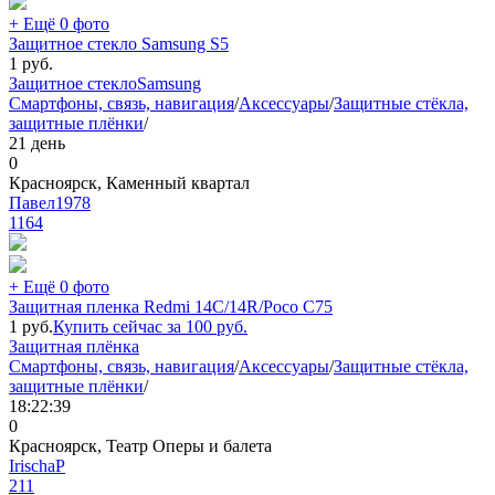
+ Ещё 0 фото
Защитное стекло Samsung S5
1
руб.
Защитное стекло
Samsung
Смартфоны, связь, навигация
/
Аксессуары
/
Защитные стёкла,
защитные плёнки
/
21 день
0
Красноярск, Каменный квартал
Павел1978
1164
+ Ещё 0 фото
Защитная пленка Redmi 14C/14R/Poco C75
1
руб.
Купить сейчас за
100
руб.
Защитная плёнка
Смартфоны, связь, навигация
/
Аксессуары
/
Защитные стёкла,
защитные плёнки
/
18:22:39
0
Красноярск, Театр Оперы и балета
IrischaP
211