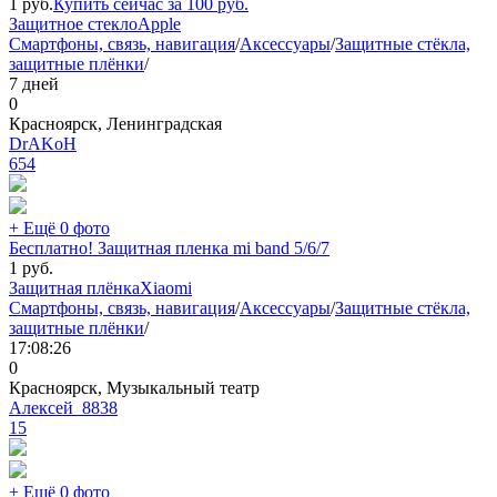
1
руб.
Купить сейчас за
100
руб.
Защитное стекло
Apple
Смартфоны, связь, навигация
/
Аксессуары
/
Защитные стёкла,
защитные плёнки
/
7 дней
0
Красноярск, Ленинградская
DrAKoH
654
+ Ещё 0 фото
Бесплатно! Защитная пленка mi band 5/6/7
1
руб.
Защитная плёнка
Xiaomi
Смартфоны, связь, навигация
/
Аксессуары
/
Защитные стёкла,
защитные плёнки
/
17:08:26
0
Красноярск, Музыкальный театр
Алексей_8838
15
+ Ещё 0 фото