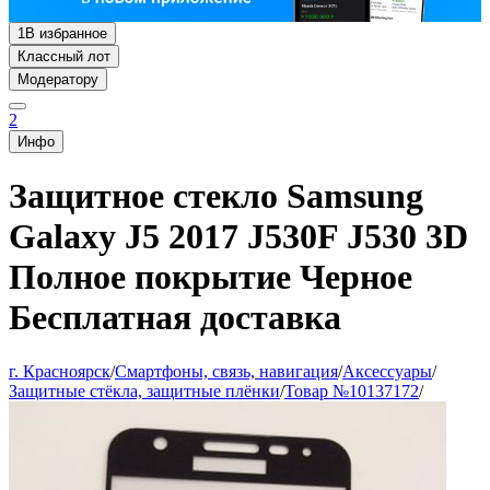
1
В избранное
Классный лот
Модератору
2
Инфо
Защитное стекло Samsung
Galaxy J5 2017 J530F J530 3D
Полное покрытие Черное
Бесплатная доставка
г. Красноярск
/
Смартфоны, связь, навигация
/
Аксессуары
/
Защитные стёкла, защитные плёнки
/
Товар №10137172
/