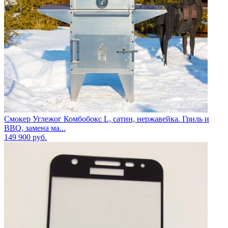
Смокер Углежог Комбобокс L, сатин, нержавейка. Гриль и
BBQ, замена ма...
149 900
руб.