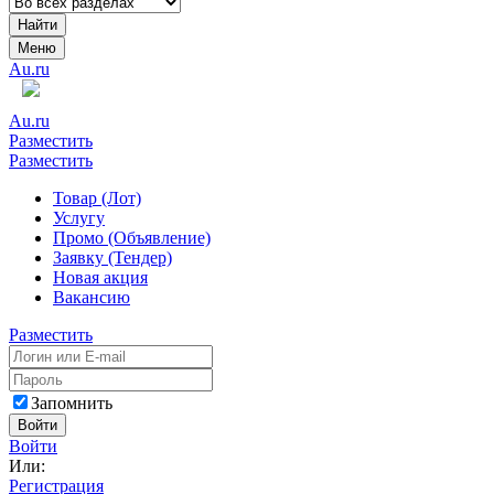
Найти
Меню
Au.ru
Au.ru
Разместить
Разместить
Товар (Лот)
Услугу
Промо (Объявление)
Заявку (Тендер)
Новая акция
Вакансию
Разместить
Запомнить
Войти
Войти
Или:
Регистрация