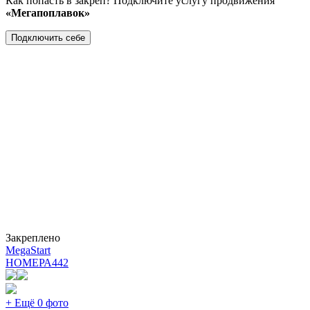
Как попасть в закреп? Подключите услугу продвижения
«Мегапоплавок»
Подключить себе
Закреплено
MegaStart
НОМЕРА
442
+ Ещё 0 фото