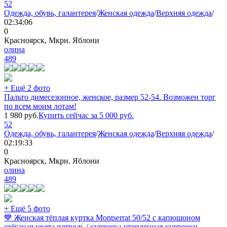
52
Одежда, обувь, галантерея
/
Женская одежда
/
Верхняя одежда
/
02:34:06
0
Красноярск, Мкрн. Яблони
олина
489
+ Ещё 2 фото
Пальто димесезонное, женское, размер 52-54. Возможен торг
по всем моим лотам!
1 980
руб.
Купить сейчас за
5 000
руб.
52
Одежда, обувь, галантерея
/
Женская одежда
/
Верхняя одежда
/
02:19:33
0
Красноярск, Мкрн. Яблони
олина
489
+ Ещё 5 фото
💙 Женская тёплая куртка Montserrat 50/52 с капюшоном
стёганая цвета петроль / курточка утепленная курточки