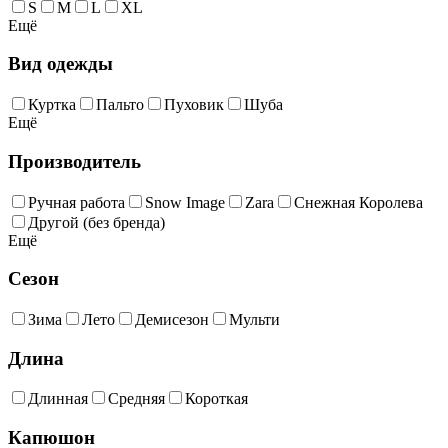
S
M
L
XL
Ещё
Вид одежды
Куртка
Пальто
Пуховик
Шуба
Ещё
Производитель
Ручная работа
Snow Image
Zara
Снежная Королева
Другой (без бренда)
Ещё
Сезон
Зима
Лето
Демисезон
Мульти
Длина
Длинная
Средняя
Короткая
Капюшон