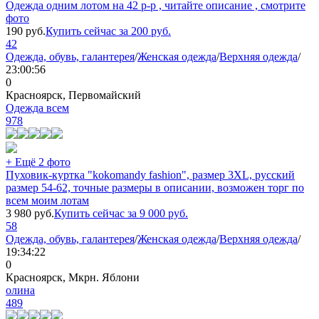
Одежда одним лотом на 42 р-р , читайте описание , смотрите
фото
190
руб.
Купить сейчас за
200
руб.
42
Одежда, обувь, галантерея
/
Женская одежда
/
Верхняя одежда
/
23:00:56
0
Красноярск, Первомайский
Одежда всем
978
+ Ещё 2 фото
Пуховик-куртка "kokomandy fashion", размер 3XL, русский
размер 54-62, точные размеры в описании, возможен торг по
всем моим лотам
3 980
руб.
Купить сейчас за
9 000
руб.
58
Одежда, обувь, галантерея
/
Женская одежда
/
Верхняя одежда
/
19:34:22
0
Красноярск, Мкрн. Яблони
олина
489