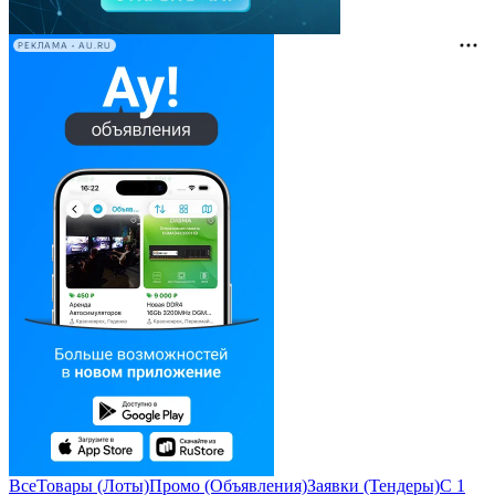
РЕКЛАМА • AU.RU
Все
Товары (Лоты)
Промо (Объявления)
Заявки (Тендеры)
С 1