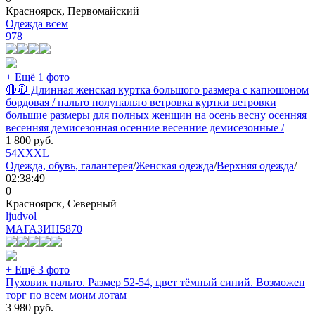
Красноярск, Первомайский
Одежда всем
978
+ Ещё 1 фото
🔴🧥 Длинная женская куртка большого размера с капюшоном
бордовая / пальто полупальто ветровка куртки ветровки
большие размеры для полных женщин на осень весну осенняя
весенняя демисезонная осенние весенние демисезонные /
1 800
руб.
54
XXXL
Одежда, обувь, галантерея
/
Женская одежда
/
Верхняя одежда
/
02:38:49
0
Красноярск, Северный
ljudvol
МАГАЗИН
5870
+ Ещё 3 фото
Пуховик пальто. Размер 52-54, цвет тёмный синий. Возможен
торг по всем моим лотам
3 980
руб.