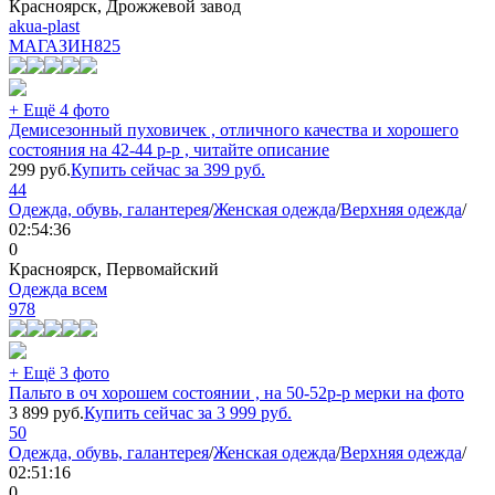
Красноярск, Дрожжевой завод
akua-plast
МАГАЗИН
825
+ Ещё 4 фото
Демисезонный пуховичек , отличного качества и хорошего
состояния на 42-44 р-р , читайте описание
299
руб.
Купить сейчас за
399
руб.
44
Одежда, обувь, галантерея
/
Женская одежда
/
Верхняя одежда
/
02:54:36
0
Красноярск, Первомайский
Одежда всем
978
+ Ещё 3 фото
Пальто в оч хорошем состоянии , на 50-52р-р мерки на фото
3 899
руб.
Купить сейчас за
3 999
руб.
50
Одежда, обувь, галантерея
/
Женская одежда
/
Верхняя одежда
/
02:51:16
0