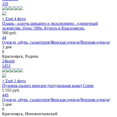
116
+ Ещё 4 фото
Плащь - клатчь шикарно и эксклюзивно . единичный
экземпляр. Цена: 500р. Купить в Красноярске.
500
руб.
44
Одежда, обувь, галантерея
/
Женская одежда
/
Верхняя одежда
/
3 дня
0
Красноярск, Родина
24kupit
1453
+ Ещё 1 фото
Пуховик-пальто женское (натуральная кожа) Crame
5 555
руб.
44
S
Одежда, обувь, галантерея
/
Женская одежда
/
Верхняя одежда
/
3 дня
0
Красноярск, Иннокентьевский