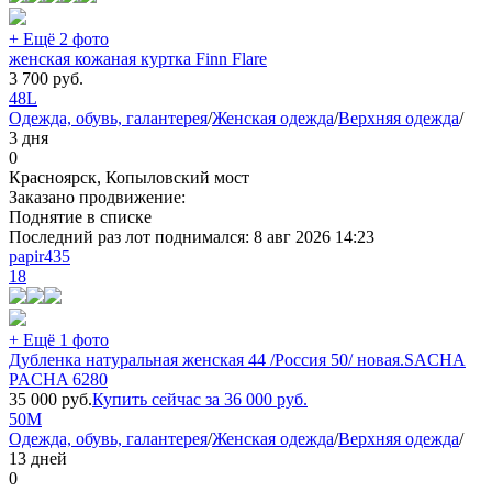
+ Ещё 2 фото
женская кожаная куртка Finn Flare
3 700
руб.
48
L
Одежда, обувь, галантерея
/
Женская одежда
/
Верхняя одежда
/
3 дня
0
Красноярск, Копыловский мост
Заказано продвижение:
Поднятие в списке
Последний раз лот поднимался:
8 авг 2026 14:23
papir435
18
+ Ещё 1 фото
Дубленка натуральная женская 44 /Россия 50/ новая.SACHA
PACHA 6280
35 000
руб.
Купить сейчас за
36 000
руб.
50
M
Одежда, обувь, галантерея
/
Женская одежда
/
Верхняя одежда
/
13 дней
0