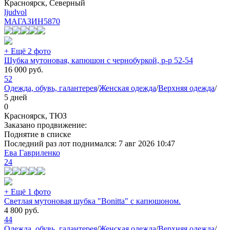
Красноярск, Северный
ljudvol
МАГАЗИН
5870
+ Ещё 2 фото
Шубка мутоновая, капюшон с чернобуркой, р-р 52-54
16 000
руб.
52
Одежда, обувь, галантерея
/
Женская одежда
/
Верхняя одежда
/
5 дней
0
Красноярск, ТЮЗ
Заказано продвижение:
Поднятие в списке
Последний раз лот поднимался:
7 авг 2026 10:47
Ева Гавриленко
24
+ Ещё 1 фото
Светлая мутоновая шубка "Bonitta" с капюшоном.
4 800
руб.
44
Одежда, обувь, галантерея
/
Женская одежда
/
Верхняя одежда
/