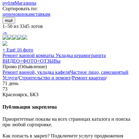
рубля
Магазины
Сортировать по:
цене
новинкам
ставкам
ещё
1–50 из 3345 лотов
→
+ Ещё 16 фото
Ремонт ванной комнаты Укладка керамогранита
ВИДЕО+ФОТО+ОТЗЫВы
Промо (Объявление)
Ремонт ванной, укладка кафеля
Частное лицо, самозанятый
Услуги
/
Строительство и ремонт
/
Ремонт квартир
/
71 день
73
Красноярск, БКЗ
Публикация закреплена
Приоритетные показы на всех страницах каталога и поиска
при любой сортировке.
Как попасть в закреп? Подключите услугу продвижения