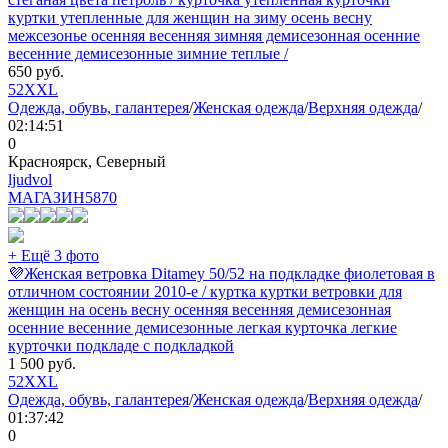
куртки утепленные для женщин на зиму осень весну
межсезонье осенняя весенняя зимняя демисезонная осенние
весенние демисезонные зимние теплые /
650
руб.
52
XXL
Одежда, обувь, галантерея
/
Женская одежда
/
Верхняя одежда
/
02:14:51
0
Красноярск, Северный
ljudvol
МАГАЗИН
5870
+ Ещё 3 фото
💜Женская ветровка Ditamey 50/52 на подкладке фиолетовая в
отличном состоянии 2010-е / куртка куртки ветровки для
женщин на осень весну осенняя весенняя демисезонная
осенние весенние демисезонные легкая курточка легкие
курточки подкладе с подкладкой
1 500
руб.
52
XXL
Одежда, обувь, галантерея
/
Женская одежда
/
Верхняя одежда
/
01:37:42
0