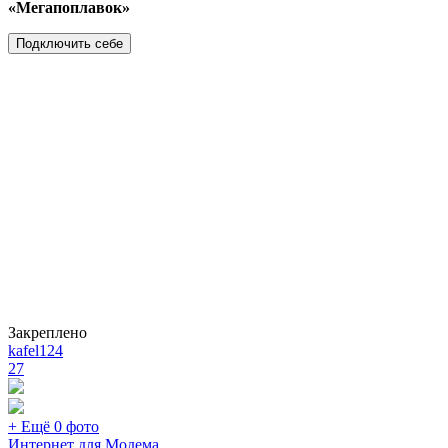
«Мегапоплавок»
Подключить себе
Закреплено
kafel124
27
+ Ещё 0 фото
Интернет для Модема