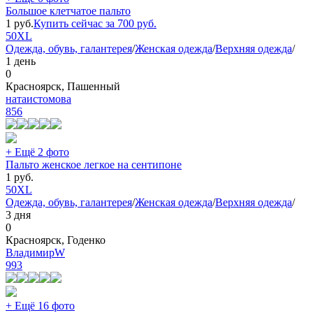
Большое клетчатое пальто
1
руб.
Купить сейчас за
700
руб.
50
XL
Одежда, обувь, галантерея
/
Женская одежда
/
Верхняя одежда
/
1 день
0
Красноярск, Пашенный
натаистомова
856
+ Ещё 2 фото
Пальто женское легкое на сентипоне
1
руб.
50
XL
Одежда, обувь, галантерея
/
Женская одежда
/
Верхняя одежда
/
3 дня
0
Красноярск, Годенко
ВладимирW
993
+ Ещё 16 фото