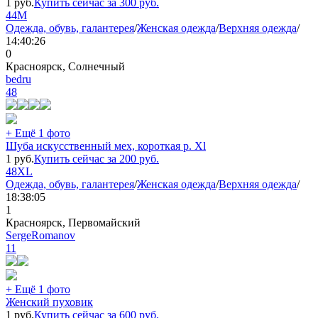
1
руб.
Купить сейчас за
300
руб.
44
M
Одежда, обувь, галантерея
/
Женская одежда
/
Верхняя одежда
/
14:40:26
0
Красноярск, Солнечный
bedru
48
+ Ещё 1 фото
Шуба искусственный мех, короткая р. Xl
1
руб.
Купить сейчас за
200
руб.
48
XL
Одежда, обувь, галантерея
/
Женская одежда
/
Верхняя одежда
/
18:38:05
1
Красноярск, Первомайский
SergeRomanov
11
+ Ещё 1 фото
Женский пуховик
1
руб.
Купить сейчас за
600
руб.