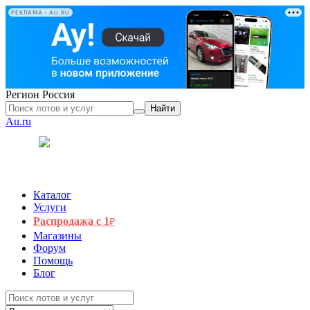
РЕКЛАМА • AU.RU
Регион
Россия
Найти
Au.ru
Каталог
Услуги
Распродажа с 1
₽
Магазины
Форум
Помощь
Блог