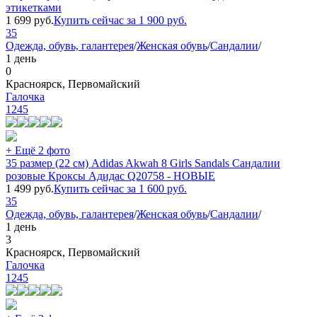
этикетками
1 699
руб.
Купить сейчас за
1 900
руб.
35
Одежда, обувь, галантерея
/
Женская обувь
/
Сандалии
/
1 день
0
Красноярск, Первомайский
Галочка
1245
+ Ещё 2 фото
35 размер (22 см) Adidas Akwah 8 Girls Sandals Сандалии
розовые Кроксы Адидас Q20758 - НОВЫЕ
1 499
руб.
Купить сейчас за
1 600
руб.
35
Одежда, обувь, галантерея
/
Женская обувь
/
Сандалии
/
1 день
3
Красноярск, Первомайский
Галочка
1245