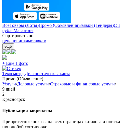
Все
Товары (Лоты)
Промо (Объявления)
Заявки (Тендеры)
С 1
рубля
Магазины
Сортировать по:
цене
новинкам
ставкам
ещё
+ Ещё 1 фото
Техосмотр, Диагностическая карта
Промо (Объявление)
Услуги
/
Деловые услуги
/
Страховые и финансовые услуги
/
9 дней
2
Красноярск
Публикация закреплена
Приоритетные показы на всех страницах каталога и поиска
при любой сортировке.