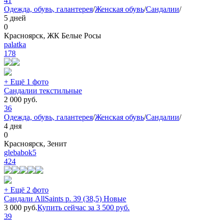
41
Одежда, обувь, галантерея
/
Женская обувь
/
Сандалии
/
5 дней
0
Красноярск, ЖК Белые Росы
palatka
178
+ Ещё 1 фото
Сандалии текстильные
2 000
руб.
36
Одежда, обувь, галантерея
/
Женская обувь
/
Сандалии
/
4 дня
0
Красноярск, Зенит
glebabok5
424
+ Ещё 2 фото
Сандали AllSaints р. 39 (38,5) Новые
3 000
руб.
Купить сейчас за
3 500
руб.
39