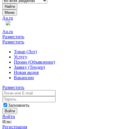
Найти
Меню
Au.ru
Au.ru
Разместить
Разместить
Товар (Лот)
Услугу
Промо (Объявление)
Заявку (Тендер)
Новая акция
Вакансию
Разместить
Запомнить
Войти
Войти
Или:
Регистрация