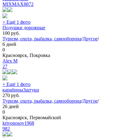
MIXMAX
8872
+ Ещё 1 фото
Подушки дорожные
100
руб.
Туризм, охота, рыбалка, самооборона
/
Другое
/
6 дней
0
Красноярск, Покровка
Aleх М
27
+ Ещё 1 фото
карабины3штуки
270
руб.
Туризм, охота, рыбалка, самооборона
/
Другое
/
26 дней
0
Красноярск, Первомайский
krivonosov1968
982