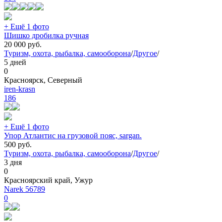
+ Ещё 1 фото
Шишко дробилка ручная
20 000
руб.
Туризм, охота, рыбалка, самооборона
/
Другое
/
5 дней
0
Красноярск, Северный
iren-krasn
186
+ Ещё 1 фото
Упор Атлантис на грузовой пояс, sargan.
500
руб.
Туризм, охота, рыбалка, самооборона
/
Другое
/
3 дня
0
Красноярский край, Ужур
Narek 56789
0