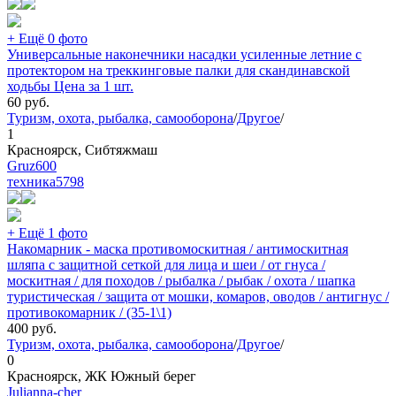
+ Ещё 0 фото
Универсальные наконечники насадки усиленные летние с
протектором на треккинговые палки для скандинавской
ходьбы Цена за 1 шт.
60
руб.
Туризм, охота, рыбалка, самооборона
/
Другое
/
1
Красноярск, Сибтяжмаш
Gruz600
техника
5798
+ Ещё 1 фото
Накомарник - маска противомоскитная / антимоскитная
шляпа с защитной сеткой для лица и шеи / от гнуса /
москитная / для походов / рыбалка / рыбак / охота / шапка
туристическая / защита от мошки, комаров, оводов / антигнус /
противокомарник / (35-1\1)
400
руб.
Туризм, охота, рыбалка, самооборона
/
Другое
/
0
Красноярск, ЖК Южный берег
Julianna-cher