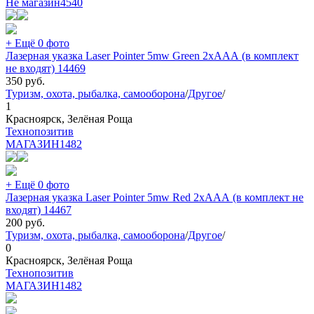
Не магазин
4540
+ Ещё 0 фото
Лазерная указка Laser Pointer 5mw Green 2хААА (в комплект
не входят) 14469
350
руб.
Туризм, охота, рыбалка, самооборона
/
Другое
/
1
Красноярск, Зелёная Роща
Технопозитив
МАГАЗИН
1482
+ Ещё 0 фото
Лазерная указка Laser Pointer 5mw Red 2хААА (в комплект не
входят) 14467
200
руб.
Туризм, охота, рыбалка, самооборона
/
Другое
/
0
Красноярск, Зелёная Роща
Технопозитив
МАГАЗИН
1482