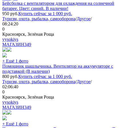
Бейсболка с вентилятором для охлаждения на солнечной
батарее. Цвет: синий. В наличии!
950
руб.
Купить сейчас за
1 000
руб.
Туризм, охота, рыбалка, самооборона
/
Другое
/
08:24:20
0
Красноярск, Зелёная Роща
vysokiys
МАГАЗИН
349
+ Ещё 1 фото
Помощник шашлычника. Вентилятор на аккумуляторе с
подставкой (В наличии)
800
руб.
Купить сейчас за
1 000
руб.
Туризм, охота, рыбалка, самооборона
/
Другое
/
02:06:40
0
Красноярск, Зелёная Роща
vysokiys
МАГАЗИН
349
+ Ещё 1 фото