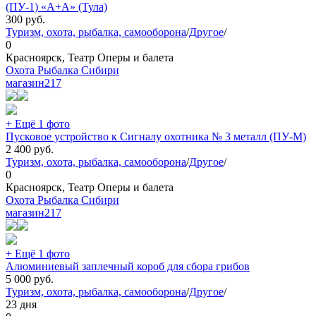
(ПУ‑1) «А+А» (Тула)
300
руб.
Туризм, охота, рыбалка, самооборона
/
Другое
/
0
Красноярск, Театр Оперы и балета
Охота Рыбалка Сибири
магазин
217
+ Ещё 1 фото
Пусковое устройство к Сигналу охотника № 3 металл (ПУ-М)
2 400
руб.
Туризм, охота, рыбалка, самооборона
/
Другое
/
0
Красноярск, Театр Оперы и балета
Охота Рыбалка Сибири
магазин
217
+ Ещё 1 фото
Алюминиевый заплечный короб для сбора грибов
5 000
руб.
Туризм, охота, рыбалка, самооборона
/
Другое
/
23 дня