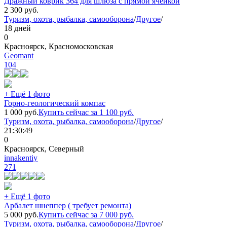
Дражный коврик 364 для шлюза с прямой ячейкой
2 300
руб.
Туризм, охота, рыбалка, самооборона
/
Другое
/
18 дней
0
Красноярск, Красномосковская
Geomant
104
+ Ещё 1 фото
Горно-геологический компас
1 000
руб.
Купить сейчас за
1 100
руб.
Туризм, охота, рыбалка, самооборона
/
Другое
/
21:30:49
0
Красноярск, Северный
innakentiy
271
+ Ещё 1 фото
Арбалет шнеппер ( требует ремонта)
5 000
руб.
Купить сейчас за
7 000
руб.
Туризм, охота, рыбалка, самооборона
/
Другое
/