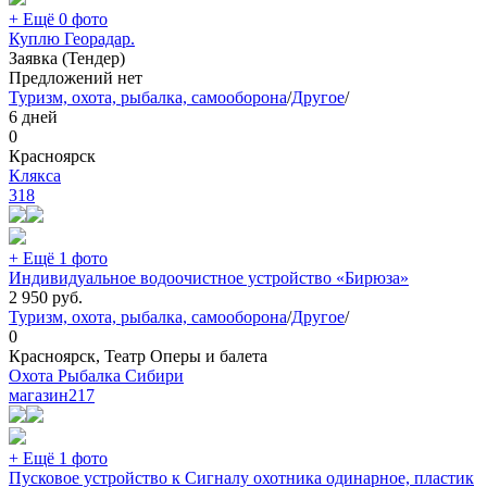
+ Ещё 0 фото
Куплю Георадар.
Заявка (Тендер)
Предложений нет
Туризм, охота, рыбалка, самооборона
/
Другое
/
6 дней
0
Красноярск
Клякса
318
+ Ещё 1 фото
Индивидуальное водоочистное устройство «Бирюза»
2 950
руб.
Туризм, охота, рыбалка, самооборона
/
Другое
/
0
Красноярск, Театр Оперы и балета
Охота Рыбалка Сибири
магазин
217
+ Ещё 1 фото
Пусковое устройство к Сигналу охотника одинарное, пластик