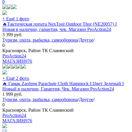
0
+ Ещё 1 фото
🔥Тактическая лопата NexTool Outdoor Thor (NE20057) I
Новая в наличии, гарантия, чек. Магазин ProAction24
3 399
руб.
Туризм, охота, рыбалка, самооборона
/
Другое
/
0
Красноярск, Район ТК Славянский
ProAction24
МАГАЗИН
976
+ Ещё 2 фото
🔥 Гамак Zaofeng Parachute Cloth Hammock I Цвет Зеленый I
Новый в наличии, Гарантия, Чек. Магазин ProAction24
1 999
руб.
Туризм, охота, рыбалка, самооборона
/
Другое
/
0
Красноярск, Район ТК Славянский
ProAction24
МАГАЗИН
976