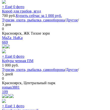
+ Ещё 0 фото
Короб для грибов, ягод
700
руб.
Купить сейчас за
1 000
руб.
Туризм, охота, рыбалка, самооборона
/
Другое
/
3 дня
0
Красноярск, ЖК Тихие зори
MaZa_HaKa
669
+ Ещё 0 фото
Кобура черная ПМ
1 000
руб.
Туризм, охота, рыбалка, самооборона
/
Другое
/
5 дней
0
Красноярск, Центральный парк
roman3881
109
+ Ещё 1 фото