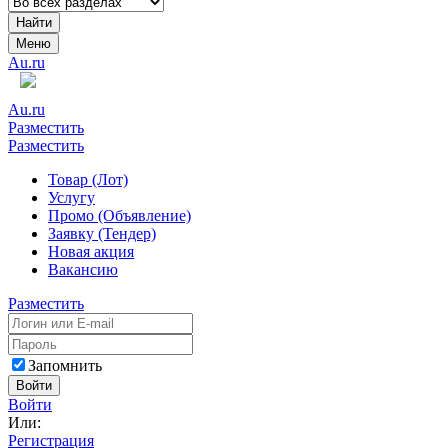
Найти
Меню
Au.ru
Au.ru
Разместить
Разместить
Товар (Лот)
Услугу
Промо (Объявление)
Заявку (Тендер)
Новая акция
Вакансию
Разместить
Запомнить
Войти
Войти
Или:
Регистрация