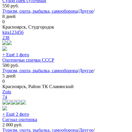
Сухой паёк суточный
550
руб.
Туризм, охота, рыбалка, самооборона
/
Другое
/
8 дней
0
Красноярск, Студгородок
kira123456
238
+ Ещё 1 фото
Охотничьи спички СССР
500
руб.
Туризм, охота, рыбалка, самооборона
/
Другое
/
5 дней
0
Красноярск, Район ТК Славянский
Zulu
74
+ Ещё 2 фото
Сигнал охотника
2 000
руб.
Туризм, охота, рыбалка, самооборона
/
Другое
/