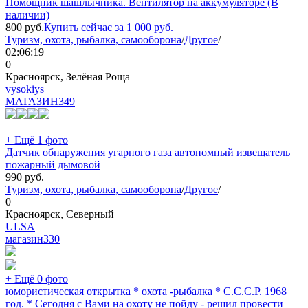
Помощник шашлычника. Вентилятор на аккумуляторе (В
наличии)
800
руб.
Купить сейчас за
1 000
руб.
Туризм, охота, рыбалка, самооборона
/
Другое
/
02:06:19
0
Красноярск, Зелёная Роща
vysokiys
МАГАЗИН
349
+ Ещё 1 фото
Датчик обнаружения угарного газа автономный извещатель
пожарный дымовой
990
руб.
Туризм, охота, рыбалка, самооборона
/
Другое
/
0
Красноярск, Северный
ULSA
магазин
330
+ Ещё 0 фото
юмористическая открытка * охота -рыбалка * С.С.С.Р. 1968
год. * Сегодня с Вами на охоту не пойду - решил провести