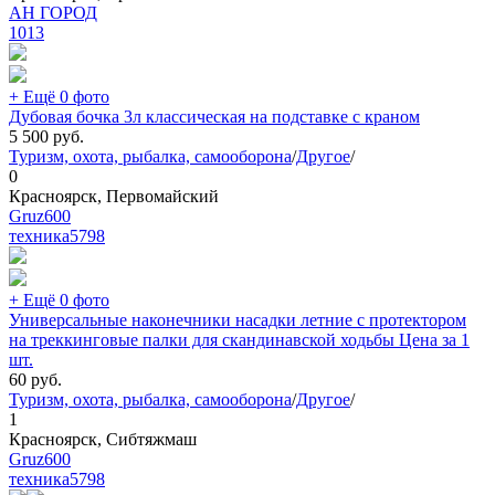
АН ГОРОД
1013
+ Ещё 0 фото
Дубовая бочка 3л классическая на подставке с краном
5 500
руб.
Туризм, охота, рыбалка, самооборона
/
Другое
/
0
Красноярск, Первомайский
Gruz600
техника
5798
+ Ещё 0 фото
Универсальные наконечники насадки летние с протектором
на треккинговые палки для скандинавской ходьбы Цена за 1
шт.
60
руб.
Туризм, охота, рыбалка, самооборона
/
Другое
/
1
Красноярск, Сибтяжмаш
Gruz600
техника
5798