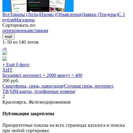
Все
Товары (Лоты)
Промо (Объявления)
Заявки (Тендеры)
С 1
рубля
Магазины
Сортировать по:
цене
новинкам
ставкам
ещё
1–50 из 140 лотов
→
+ Ещё 0 фото
ХИТ
Безлимит интернет + 2000 минут = 400
200
руб.
Смартфоны, связь, навигация
/
Сотовая связь, интернет,
ТВ
/
SIM-карты, телефонные номера
/
2
Красноярск, Железнодорожников
Публикация закреплена
Приоритетные показы на всех страницах каталога и поиска
при любой сортировке.