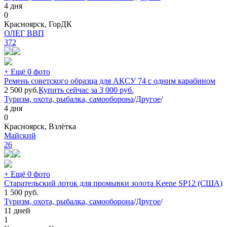
4 дня
0
Красноярск, ГорДК
ОЛЕГ ВВП
372
+ Ещё 0 фото
Ремень советского образца для АКСУ 74 с одним карабином
2 500
руб.
Купить сейчас за
3 000
руб.
Туризм, охота, рыбалка, самооборона
/
Другое
/
4 дня
0
Красноярск, Взлётка
Майский
26
+ Ещё 0 фото
Старательский лоток для промывки золота Keene SP12 (США)
1 500
руб.
Туризм, охота, рыбалка, самооборона
/
Другое
/
11 дней
1