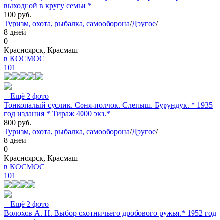
выходной в кругу семьи *
100
руб.
Туризм, охота, рыбалка, самооборона
/
Другое
/
8 дней
0
Красноярск, Красмаш
в КОСМОС
101
+ Ещё 2 фото
Тонкопалый суслик. Соня-полчок. Слепыш. Бурундук. * 1935
год издания * Тираж 4000 экз.*
800
руб.
Туризм, охота, рыбалка, самооборона
/
Другое
/
8 дней
0
Красноярск, Красмаш
в КОСМОС
101
+ Ещё 2 фото
Волохов А. Н. Выбор охотничьего дробового ружья.* 1952 год