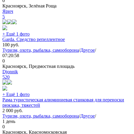
0
Красноярск, Зелёная Роща
Ярич
5
+ Ещё 1 фото
Garda. Средство репеллентное
100
руб.
Туризм, охота, рыбалка, самооборона
/
Другое
/
07:20:58
0
Красноярск, Предмостная площадь
Djonnik
520
+ Ещё 1 фото
Рама туристическая алюминиевая станковая для переноски
рюкзака, тяжестей
2 000
руб.
Туризм, охота, рыбалка, самооборона
/
Другое
/
1 день
0
Красноярск, Красномосковская