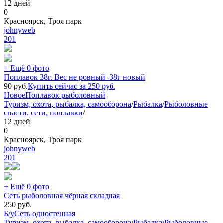
12 дней
0
Красноярск, Троя парк
johnyweb
201
+ Ещё 0 фото
Поплавок 38г. Вес не ровный -38г новый
90
руб.
Купить сейчас за
250
руб.
Новое
Поплавок рыболовный
Туризм, охота, рыбалка, самооборона
/
Рыбалка
/
Рыболовные
снасти, сети, поплавки
/
12 дней
0
Красноярск, Троя парк
johnyweb
201
+ Ещё 0 фото
Сеть рыболовная чёрная складная
250
руб.
Б/у
Сеть одностенная
Туризм, охота, рыбалка, самооборона
/
Рыбалка
/
Рыболовные