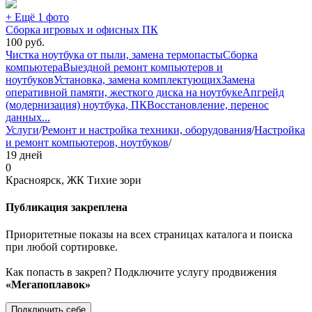
+ Ещё 1 фото
Сборка игровых и офисных ПК
100
руб.
Чистка ноутбука от пыли, замена термопасты
Сборка
компьютера
Выездной ремонт компьютеров и
ноутбуков
Установка, замена комплектующих
Замена
оперативной памяти, жесткого диска на ноутбуке
Апгрейд
(модернизация) ноутбука, ПК
Восстановление, перенос
данных
...
Услуги
/
Ремонт и настройка техники, оборудования
/
Настройка
и ремонт компьютеров, ноутбуков
/
19 дней
0
Красноярск, ЖК Тихие зори
Публикация закреплена
Приоритетные показы на всех страницах каталога и поиска
при любой сортировке.
Как попасть в закреп? Подключите услугу продвижения
«Мегапоплавок»
Подключить себе