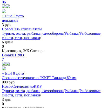
96
+ Ещё 1 фото
поплавки
3
руб.
Новое
Сеть сплавная
сам
Туризм, охота, рыбалка, самооборона
/
Рыбалка
/
Рыболовные
снасти, сети, поплавки
/
6 дней
0
Красноярск, ЖК Снегири
Leonid111983
7
+ Ещё 0 фото
Лесковое сетеполотно "KKF" Таиланд 60 мм
900
руб.
Новое
Сетеполотно
KKF
Туризм, охота, рыбалка, самооборона
/
Рыбалка
/
Рыболовные
снасти, сети, поплавки
/
3 дня
0