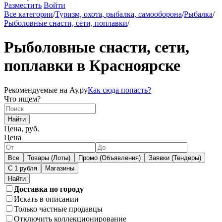
Разместить
Войти
Все категории
/
Туризм, охота, рыбалка, самооборона
/
Рыбалка
/
Рыболовные снасти, сети, поплавки
/
Рыболовные снасти, сети,
поплавки в Красноярске
Рекомендуемые на Ау.ру
Как сюда попасть?
Что ищем?
Найти
Цена, руб.
Цена
Все
Товары (Лоты)
Промо (Объявления)
Заявки (Тендеры)
С 1 рубля
Магазины
Доставка по городу
Искать в описании
Только частные продавцы
Отключить коллекционирование