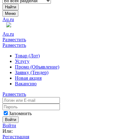
Найти
Меню
Au.ru
Au.ru
Разместить
Разместить
Товар (Лот)
Услугу
Промо (Объявление)
Заявку (Тендер)
Новая акция
Вакансию
Разместить
Запомнить
Войти
Войти
Или:
Регистрация