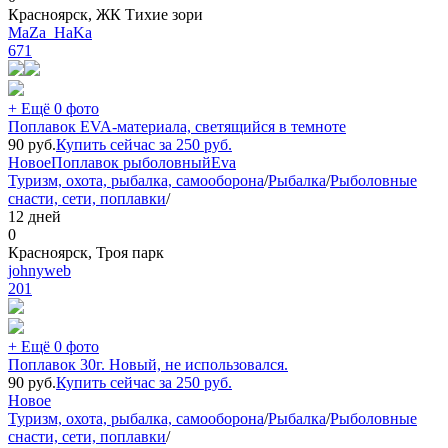
Красноярск, ЖК Тихие зори
MaZa_HaKa
671
+ Ещё 0 фото
Поплавок EVA-материала, светящийся в темноте
90
руб.
Купить сейчас за
250
руб.
Новое
Поплавок рыболовный
Eva
Туризм, охота, рыбалка, самооборона
/
Рыбалка
/
Рыболовные
снасти, сети, поплавки
/
12 дней
0
Красноярск, Троя парк
johnyweb
201
+ Ещё 0 фото
Поплавок 30г. Новый, не использовался.
90
руб.
Купить сейчас за
250
руб.
Новое
Туризм, охота, рыбалка, самооборона
/
Рыбалка
/
Рыболовные
снасти, сети, поплавки
/