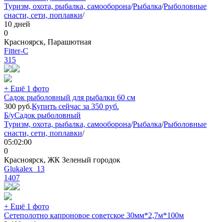
Туризм, охота, рыбалка, самооборона
/
Рыбалка
/
Рыболовные
снасти, сети, поплавки
/
10 дней
0
Красноярск, Парашютная
Fitter-C
315
+ Ещё 1 фото
Садок рыболовный для рыбалки 60 см
300
руб.
Купить сейчас за
350
руб.
Б/у
Садок рыболовный
Туризм, охота, рыбалка, самооборона
/
Рыбалка
/
Рыболовные
снасти, сети, поплавки
/
05:02:00
0
Красноярск, ЖК Зеленый городок
Glukalex_13
1407
+ Ещё 1 фото
Сетеполотно капроновое советское 30мм*2,7м*100м