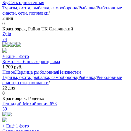
Б/у
Сеть одностенная
Туризм, охота, рыбалка, самооборона
/
Рыбалка
/
Рыболовные
снасти, сети, поплавки
/
2 дня
0
Красноярск, Район ТК Славянский
Zulu
74
+ Ещё 1 фото
Комплект 6 шт. жерлиц зима
1 700
руб.
Новое
Жерлица рыболовная
Неизвестен
Туризм, охота, рыбалка, самооборона
/
Рыбалка
/
Рыболовные
снасти, сети, поплавки
/
22 дня
0
Красноярск, Годенко
Геннадий Михайлович 653
39
+ Ещё 1 фото