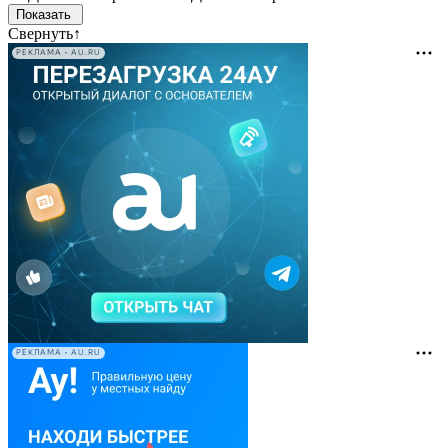
Свернуть
↑
РЕКЛАМА • AU.RU
РЕКЛАМА • AU.RU