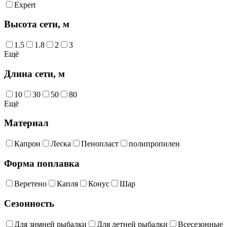
Expert
Высота сети, м
1.5
1.8
2
3
Ещё
Длина сети, м
10
30
50
80
Ещё
Материал
Капрон
Леска
Пенопласт
полипропилен
Форма поплавка
Веретено
Капля
Конус
Шар
Сезонность
Для зимней рыбалки
Для летней рыбалки
Всесезонные