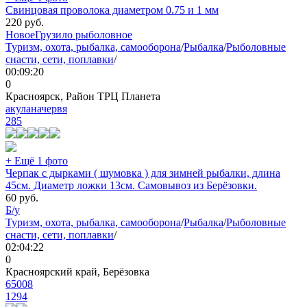
Свинцовая проволока диаметром 0.75 и 1 мм
220
руб.
Новое
Грузило рыболовное
Туризм, охота, рыбалка, самооборона
/
Рыбалка
/
Рыболовные
снасти, сети, поплавки
/
00:09:20
0
Красноярск, Район ТРЦ Планета
акуланачервя
285
+ Ещё 1 фото
Черпак с дырками ( шумовка ) для зимней рыбалки, длина
45см. Диаметр ложки 13см. Самовывоз из Берёзовки.
60
руб.
Б/у
Туризм, охота, рыбалка, самооборона
/
Рыбалка
/
Рыболовные
снасти, сети, поплавки
/
02:04:22
0
Красноярский край, Берёзовка
65008
1294