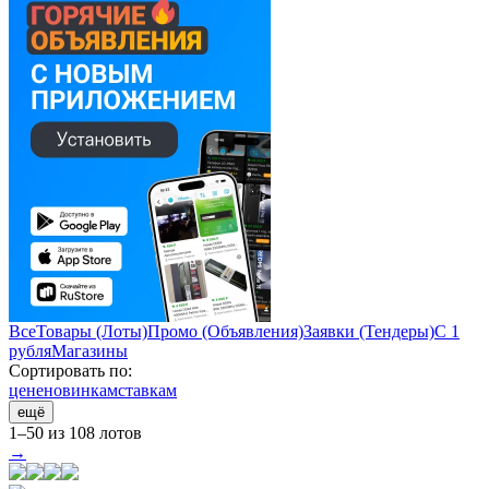
Все
Товары (Лоты)
Промо (Объявления)
Заявки (Тендеры)
С 1
рубля
Магазины
Сортировать по:
цене
новинкам
ставкам
ещё
1–50 из 108 лотов
→