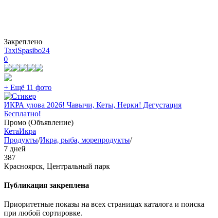
Закреплено
TaxiSpasibo24
0
+ Ещё 11 фото
ИКРА улова 2026! Чавычи, Кеты, Нерки! Дегустация
Бесплатно!
Промо (Объявление)
Кета
Икра
Продукты
/
Икра, рыба, морепродукты
/
7 дней
387
Красноярск, Центральный парк
Публикация закреплена
Приоритетные показы на всех страницах каталога и поиска
при любой сортировке.