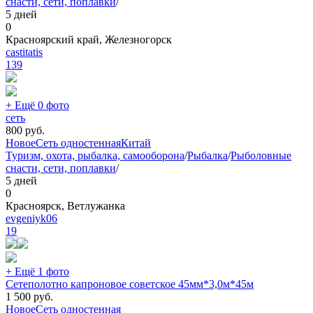
снасти, сети, поплавки
/
5 дней
0
Красноярский край, Железногорск
castitatis
139
+ Ещё 0 фото
сеть
800
руб.
Новое
Сеть одностенная
Китай
Туризм, охота, рыбалка, самооборона
/
Рыбалка
/
Рыболовные
снасти, сети, поплавки
/
5 дней
0
Красноярск, Ветлужанка
evgeniyk06
19
+ Ещё 1 фото
Сетеполотно капроновое советское 45мм*3,0м*45м
1 500
руб.
Новое
Сеть одностенная