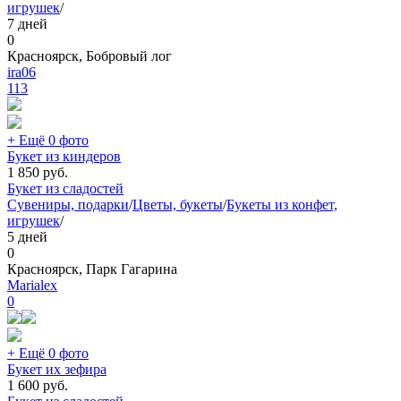
игрушек
/
7 дней
0
Красноярск, Бобровый лог
ira06
113
+ Ещё 0 фото
Букет из киндеров
1 850
руб.
Букет из сладостей
Сувениры, подарки
/
Цветы, букеты
/
Букеты из конфет,
игрушек
/
5 дней
0
Красноярск, Парк Гагарина
Marialex
0
+ Ещё 0 фото
Букет их зефира
1 600
руб.