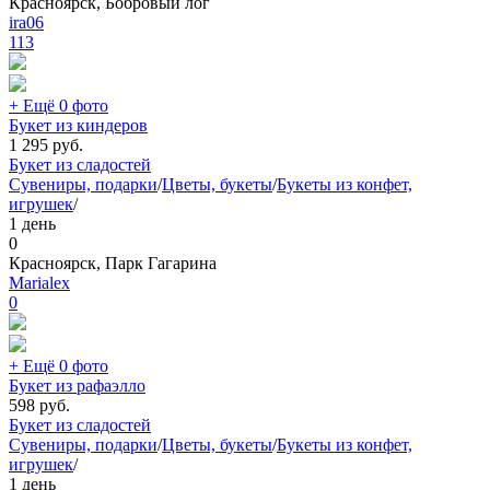
Красноярск, Бобровый лог
ira06
113
+ Ещё 0 фото
Букет из киндеров
1 295
руб.
Букет из сладостей
Сувениры, подарки
/
Цветы, букеты
/
Букеты из конфет,
игрушек
/
1 день
0
Красноярск, Парк Гагарина
Marialex
0
+ Ещё 0 фото
Букет из рафаэлло
598
руб.
Букет из сладостей
Сувениры, подарки
/
Цветы, букеты
/
Букеты из конфет,
игрушек
/
1 день