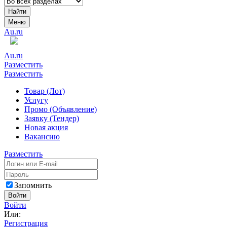
Найти
Меню
Au.ru
Au.ru
Разместить
Разместить
Товар (Лот)
Услугу
Промо (Объявление)
Заявку (Тендер)
Новая акция
Вакансию
Разместить
Запомнить
Войти
Войти
Или:
Регистрация