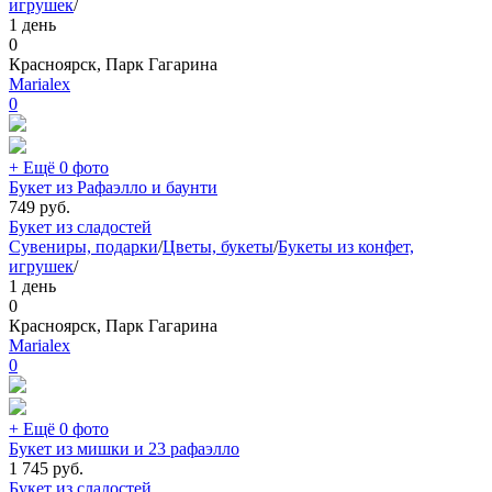
игрушек
/
1 день
0
Красноярск, Парк Гагарина
Marialex
0
+ Ещё 0 фото
Букет из Рафаэлло и баунти
749
руб.
Букет из сладостей
Сувениры, подарки
/
Цветы, букеты
/
Букеты из конфет,
игрушек
/
1 день
0
Красноярск, Парк Гагарина
Marialex
0
+ Ещё 0 фото
Букет из мишки и 23 рафаэлло
1 745
руб.
Букет из сладостей