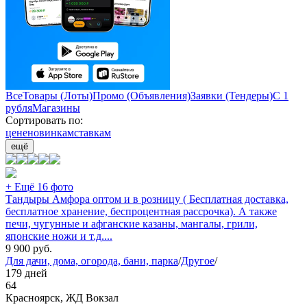
Все
Товары (Лоты)
Промо (Объявления)
Заявки (Тендеры)
С 1
рубля
Магазины
Сортировать по:
цене
новинкам
ставкам
ещё
+ Ещё 16 фото
Тандыры Амфора оптом и в розницу ( Бесплатная доставка,
бесплатное хранение, беспроцентная рассрочка). А также
печи, чугунные и афганские казаны, мангалы, грили,
японские ножи и т.д....
9 900
руб.
Для дачи, дома, огорода, бани, парка
/
Другое
/
179 дней
64
Красноярск, ЖД Вокзал