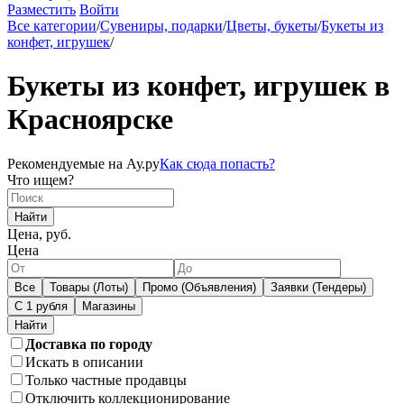
Разместить
Войти
Все категории
/
Сувениры, подарки
/
Цветы, букеты
/
Букеты из
конфет, игрушек
/
Букеты из конфет, игрушек в
Красноярске
Рекомендуемые на Ау.ру
Как сюда попасть?
Что ищем?
Найти
Цена, руб.
Цена
Все
Товары (Лоты)
Промо (Объявления)
Заявки (Тендеры)
С 1 рубля
Магазины
Доставка по городу
Искать в описании
Только частные продавцы
Отключить коллекционирование