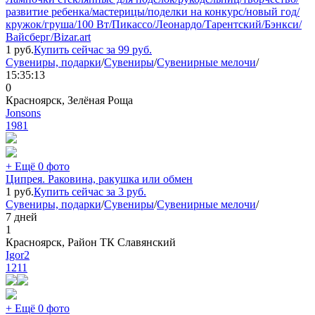
развитие ребенка/мастерицы/поделки на конкурс/новый год/
кружок/груша/100 Вт/Пикассо/Леонардо/Тарентский/Бэнкси/
Вайсберг/Bizar.art
1
руб.
Купить сейчас за
99
руб.
Сувениры, подарки
/
Сувениры
/
Сувенирные мелочи
/
15:35:13
0
Красноярск, Зелёная Роща
Jonsons
1981
+ Ещё 0 фото
Ципрея. Раковина, ракушка или обмен
1
руб.
Купить сейчас за
3
руб.
Сувениры, подарки
/
Сувениры
/
Сувенирные мелочи
/
7 дней
1
Красноярск, Район ТК Славянский
Igor2
1211
+ Ещё 0 фото