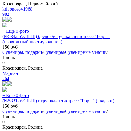
Красноярск, Первомайский
krivonosov1968
982
+ Ещё 0 фото
(№5332-У/CII-III) брелок/игрушка-антистресс "Pop it"
(правильный шестиугольник)
150
руб.
Сувениры, подарки
/
Сувениры
/
Сувенирные мелочи
/
1 день
0
Красноярск, Родина
Мариан
264
+ Ещё 0 фото
(№5331-У/CII-III) игрушка-антистресс "Pop it" (квадрат)
150
руб.
Сувениры, подарки
/
Сувениры
/
Сувенирные мелочи
/
1 день
0
Красноярск, Родина