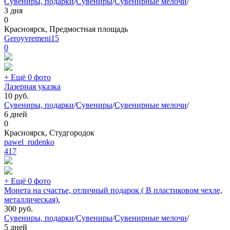
Сувениры, подарки
/
Сувениры
/
Сувенирные мелочи
/
3 дня
0
Красноярск, Предмостная площадь
Geroyvremeni15
0
+ Ещё 0 фото
Лазерная указка
10
руб.
Сувениры, подарки
/
Сувениры
/
Сувенирные мелочи
/
6 дней
0
Красноярск, Студгородок
pawel_rudenko
417
+ Ещё 0 фото
Монета на счастье, отличный подарок ( В пластиковом чехле,
металлическая).
300
руб.
Сувениры, подарки
/
Сувениры
/
Сувенирные мелочи
/
5 дней