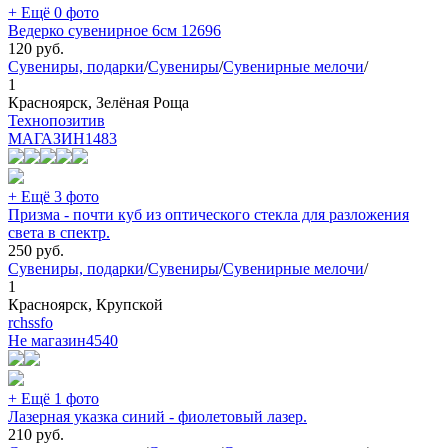
+ Ещё 0 фото
Ведерко сувенирное 6см 12696
120
руб.
Сувениры, подарки
/
Сувениры
/
Сувенирные мелочи
/
1
Красноярск, Зелёная Роща
Технопозитив
МАГАЗИН
1483
+ Ещё 3 фото
Призма - почти куб из оптического стекла для разложения
света в спектр.
250
руб.
Сувениры, подарки
/
Сувениры
/
Сувенирные мелочи
/
1
Красноярск, Крупской
rchssfo
Не магазин
4540
+ Ещё 1 фото
Лазерная указка синий - фиолетовый лазер.
210
руб.