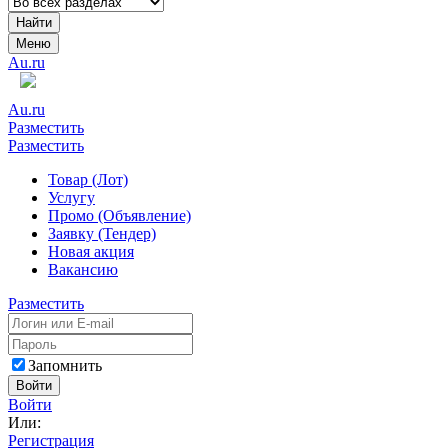
Найти
Меню
Au.ru
Au.ru
Разместить
Разместить
Товар (Лот)
Услугу
Промо (Объявление)
Заявку (Тендер)
Новая акция
Вакансию
Разместить
Запомнить
Войти
Войти
Или:
Регистрация