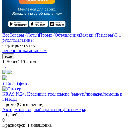
Все
Товары (Лоты)
Промо (Объявления)
Заявки (Тендеры)
С 1
рубля
Магазины
Сортировать по:
цене
новинкам
ставкам
ещё
1–50 из 219 лотов
→
+ Ещё 0 фото
КRAS №24. Красивые гос.номера /выкуп/продажа/помощь в
ГИБДД
Промо (Объявление)
Авто, мото, водный транспорт
/
Госномера
/
20 дней
0
Красноярск, Гайдашовка