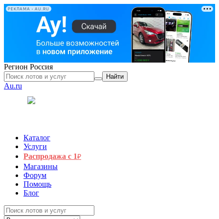
РЕКЛАМА • AU.RU
Регион
Россия
Найти
Au.ru
Каталог
Услуги
Распродажа с 1
₽
Магазины
Форум
Помощь
Блог