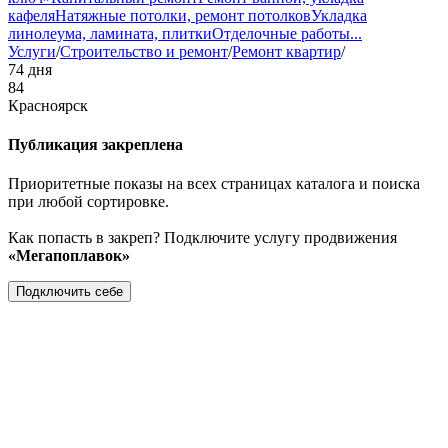
кафеля
Натяжные потолки, ремонт потолков
Укладка
линолеума, ламината, плитки
Отделочные работы
...
Услуги
/
Строительство и ремонт
/
Ремонт квартир
/
74 дня
84
Красноярск
Публикация закреплена
Приоритетные показы на всех страницах каталога и поиска
при любой сортировке.
Как попасть в закреп? Подключите услугу продвижения
«Мегапоплавок»
Подключить себе