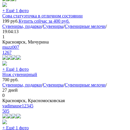
+ Ещё 1 фото
Сова статуэточка в отличном состоянии
199
руб.
Купить сейчас за
400
руб.
Сувениры, подарки
/
Сувениры
/
Сувенирные мелочи
/
19:04:13
1
Красноярск, Мичурина
muzz007
1267
+ Ещё 1 фото
Нож сувенирный
700
руб.
Сувениры, подарки
/
Сувениры
/
Сувенирные мелочи
/
27 дней
0
Красноярск, Красномосковская
vadimause12345
505
+ Ещё 1 фото