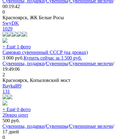
Сувениры, подарки
/
Сувениры
/
Сувенирные мелочи
/
00:19:42
0
Красноярск, ЖК Белые Росы
SwyDK
1029
+ Ещё 1 фото
Самовар сувенирный СССР (на дровах)
3 000
руб.
Купить сейчас за
3 500
руб.
Сувениры, подарки
/
Сувениры
/
Сувенирные мелочи
/
19:49:06
2
Красноярск, Копыловский мост
Baykal89
131
+ Ещё 0 фото
20евро цент
500
руб.
Сувениры, подарки
/
Сувениры
/
Сувенирные мелочи
/
17 дней
0