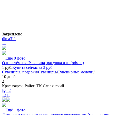
Закреплено
dima311
11
+ Ещё 0 фото
Олива тёмная. Раковина, ракушка или (обмен)
1
руб.
Купить сейчас за
3
руб.
Сувениры, подарки
/
Сувениры
/
Сувенирные мелочи
/
10 дней
2
Красноярск, Район ТК Славянский
Igor2
1211
+ Ещё 1 фото
Лампочки стеклянные для поделок/рукодельниц/творчество/