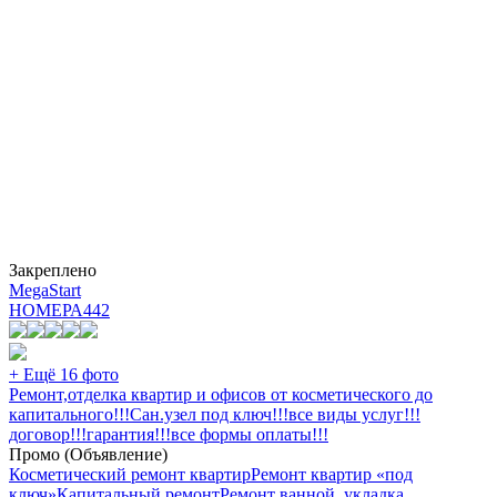
Закреплено
MegaStart
НОМЕРА
442
+ Ещё 16 фото
Ремонт,отделка квартир и офисов от косметического до
капитального!!!Сан.узел под ключ!!!все виды услуг!!!
договор!!!гарантия!!!все формы оплаты!!!
Промо (Объявление)
Косметический ремонт квартир
Ремонт квартир «под
ключ»
Капитальный ремонт
Ремонт ванной, укладка