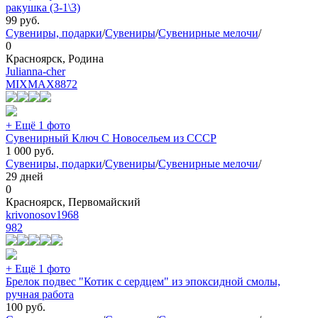
ракушка (3-1\3)
99
руб.
Сувениры, подарки
/
Сувениры
/
Сувенирные мелочи
/
0
Красноярск, Родина
Julianna-cher
MIXMAX
8872
+ Ещё 1 фото
Сувенирный Ключ С Новосельем из СССР
1 000
руб.
Сувениры, подарки
/
Сувениры
/
Сувенирные мелочи
/
29 дней
0
Красноярск, Первомайский
krivonosov1968
982
+ Ещё 1 фото
Брелок подвес "Котик с сердцем" из эпоксидной смолы,
ручная работа
100
руб.