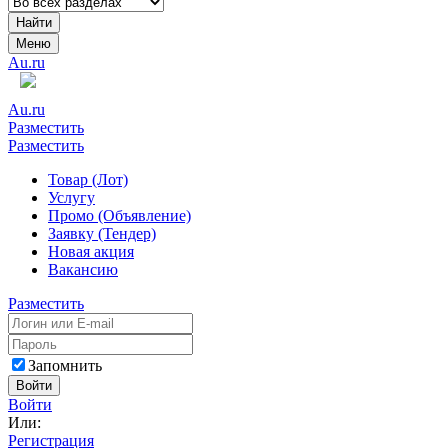
Найти
Меню
Au.ru
Au.ru
Разместить
Разместить
Товар (Лот)
Услугу
Промо (Объявление)
Заявку (Тендер)
Новая акция
Вакансию
Разместить
Запомнить
Войти
Войти
Или:
Регистрация