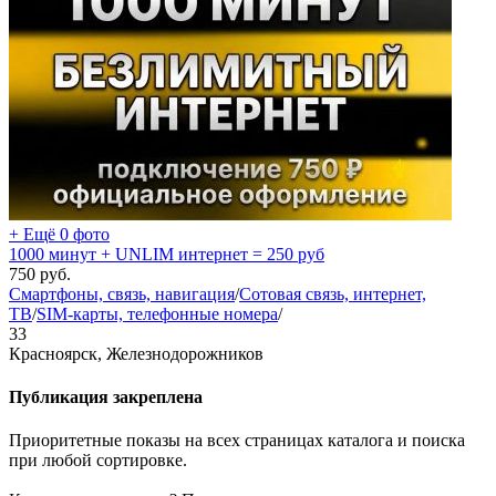
+ Ещё 0 фото
1000 минут + UNLIM интернет = 250 руб
750
руб.
Смартфоны, связь, навигация
/
Сотовая связь, интернет,
ТВ
/
SIM-карты, телефонные номера
/
33
Красноярск, Железнодорожников
Публикация закреплена
Приоритетные показы на всех страницах каталога и поиска
при любой сортировке.