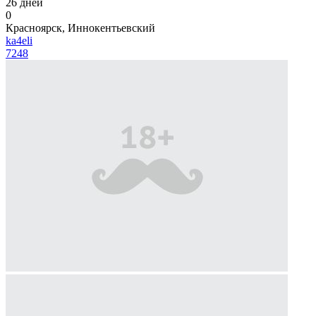
26 дней
0
Красноярск, Иннокентьевский
ka4eli
7248