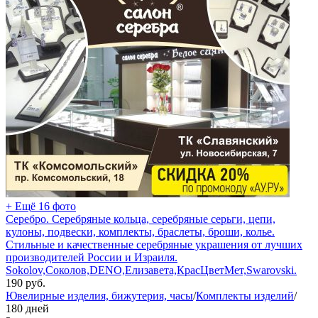
+ Ещё 16 фото
Серебро. Серебряные кольца, серебряные серьги, цепи,
кулоны, подвески, комплекты, браслеты, броши, колье.
Стильные и качественные серебряные украшения от лучших
производителей России и Израиля.
Sokolov,Соколов,DENO,Елизавета,КрасЦветМет,Swarovski.
190
руб.
Ювелирные изделия, бижутерия, часы
/
Комплекты изделий
/
180 дней