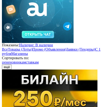
Показаны:
Наличие: В наличии
Все
Товары (Лоты)
Промо (Объявления)
Заявки (Тендеры)
С 1
рубля
Магазины
Сортировать по:
цене
новинкам
ставкам
ещё