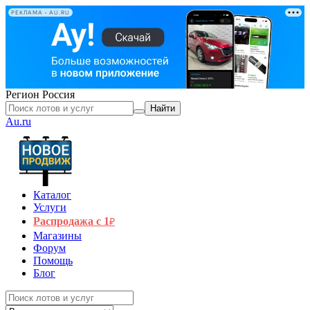
РЕКЛАМА • AU.RU
Регион
Россия
Найти
Au.ru
Каталог
Услуги
Распродажа с 1
₽
Магазины
Форум
Помощь
Блог