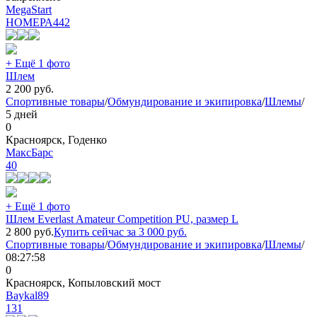
MegaStart
НОМЕРА
442
+ Ещё 1 фото
Шлем
2 200
руб.
Спортивные товары
/
Обмундирование и экипировка
/
Шлемы
/
5 дней
0
Красноярск, Годенко
МаксБарс
40
+ Ещё 1 фото
Шлем Everlast Amateur Competition PU, размер L
2 800
руб.
Купить сейчас за
3 000
руб.
Спортивные товары
/
Обмундирование и экипировка
/
Шлемы
/
08:27:58
0
Красноярск, Копыловский мост
Baykal89
131