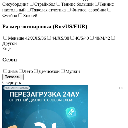
Сноубординг
Страйкбол
Теннис большой
Теннис
настольный
Тяжелая атлетика
Фитнес, аэробика
Футбол
Хоккей
Размер экипировки (Rus/US/EUR)
Меньше 42/XXS/36
44/XS/38
46/S/40
48/M/42
Другой
Ещё
Сезон
Зима
Лето
Демисезон
Мульти
Свернуть
↑
РЕКЛАМА • AU.RU