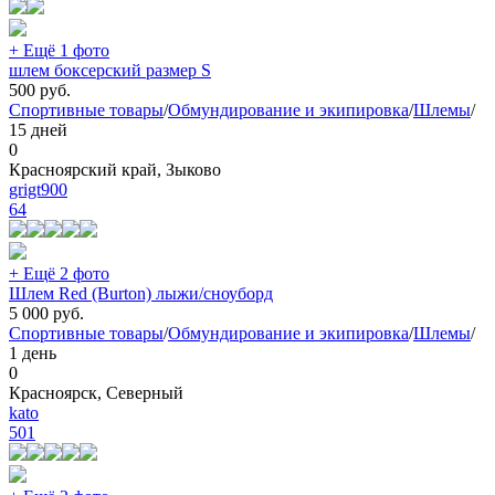
+ Ещё 1 фото
шлем боксерский размер S
500
руб.
Спортивные товары
/
Обмундирование и экипировка
/
Шлемы
/
15 дней
0
Красноярский край, Зыково
grigt900
64
+ Ещё 2 фото
Шлем Red (Burton) лыжи/сноуборд
5 000
руб.
Спортивные товары
/
Обмундирование и экипировка
/
Шлемы
/
1 день
0
Красноярск, Северный
kato
501