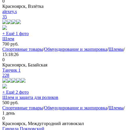
0
Красноярск, Взлётка
alexey.s
35
+ Ещё 1 фото
Шлем
700
руб.
Спортивные товары
/
Обмундирование и экипировка
/
Шлемы
/
15:18:26
0
Красноярск, Базайская
Танчик 1
228
+ Ещё 2 фото
Шлем и защита для роликов
500
руб.
Спортивные товары
/
Обмундирование и экипировка
/
Шлемы
/
1 день
0
Красноярск, Междугородний автовокзал
Гаврила Покровский