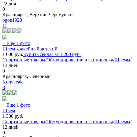
22 дня
0
Красноярск, Верхние Черёмушки
ogon1928
11
+ Ещё 1 фото
Шлем хоккейный детский
1 000
руб.
Купить сейчас за
1 200
руб.
Спортивные товары
/
Обмундирование и экипировка
/
Шлемы
/
13 дней
0
Красноярск, Северный
Konverstk
8
+ Ещё 1 фото
Шлем
1 300
руб.
Спортивные товары
/
Обмундирование и экипировка
/
Шлемы
/
12 дней
0