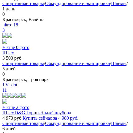
Спортивные товары
/
Обмундирование и экипировка
/
Шлемы
/
1 день
0
Красноярск, Взлётка
nitro_18
3
+ Ещё 0 фото
Шлем
3 500
руб.
Спортивные товары
/
Обмундирование и экипировка
/
Шлемы
/
5 дней
0
Красноярск, Троя парк
J.V_dot
11
+ Ещё 2 фото
ШлемD&G ГорныеЛыжСноуборд
4 970
руб.
Купить сейчас за
4 980
руб.
Спортивные товары
/
Обмундирование и экипировка
/
Шлемы
/
6 дней