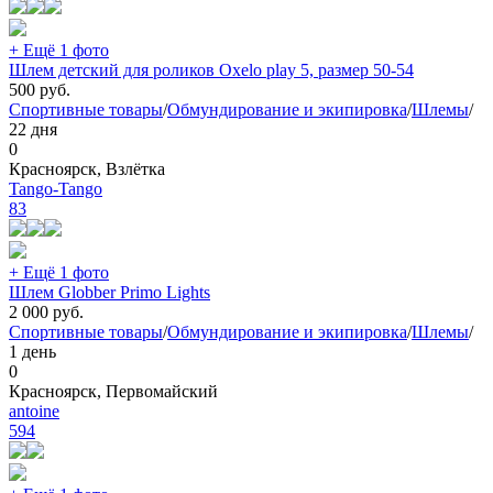
+ Ещё 1 фото
Шлем детский для роликов Oxelo play 5, размер 50-54
500
руб.
Спортивные товары
/
Обмундирование и экипировка
/
Шлемы
/
22 дня
0
Красноярск, Взлётка
Tango-Tango
83
+ Ещё 1 фото
Шлем Globber Primo Lights
2 000
руб.
Спортивные товары
/
Обмундирование и экипировка
/
Шлемы
/
1 день
0
Красноярск, Первомайский
antoine
594