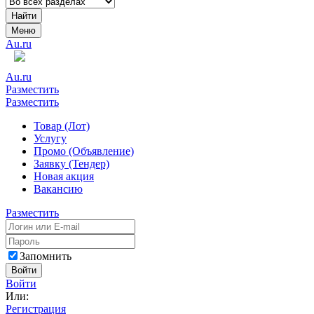
Найти
Меню
Au.ru
Au.ru
Разместить
Разместить
Товар (Лот)
Услугу
Промо (Объявление)
Заявку (Тендер)
Новая акция
Вакансию
Разместить
Запомнить
Войти
Войти
Или:
Регистрация