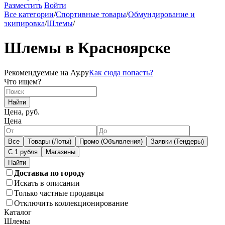
Разместить
Войти
Все категории
/
Спортивные товары
/
Обмундирование и
экипировка
/
Шлемы
/
Шлемы в Красноярске
Рекомендуемые на Ау.ру
Как сюда попасть?
Что ищем?
Найти
Цена, руб.
Цена
Все
Товары (Лоты)
Промо (Объявления)
Заявки (Тендеры)
С 1 рубля
Магазины
Доставка по городу
Искать в описании
Только частные продавцы
Отключить коллекционирование
Каталог
Шлемы