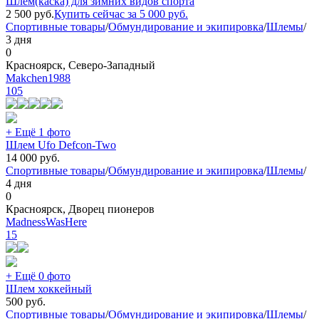
Шлем(каска) для зимних видов спорта
2 500
руб.
Купить сейчас за
5 000
руб.
Спортивные товары
/
Обмундирование и экипировка
/
Шлемы
/
3 дня
0
Красноярск, Северо-Западный
Makchen1988
105
+ Ещё 1 фото
Шлем Ufo Defcon-Two
14 000
руб.
Спортивные товары
/
Обмундирование и экипировка
/
Шлемы
/
4 дня
0
Красноярск, Дворец пионеров
MadnessWasHere
15
+ Ещё 0 фото
Шлем хоккейный
500
руб.
Спортивные товары
/
Обмундирование и экипировка
/
Шлемы
/