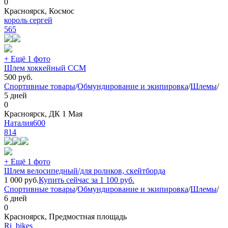
0
Красноярск, Космос
король сергей
565
+ Ещё 1 фото
Шлем хоккейный ССМ
500
руб.
Спортивные товары
/
Обмундирование и экипировка
/
Шлемы
/
5 дней
0
Красноярск, ДК 1 Мая
Наталия600
814
+ Ещё 1 фото
Шлем велосипедный/для роликов, скейтборда
1 000
руб.
Купить сейчас за
1 100
руб.
Спортивные товары
/
Обмундирование и экипировка
/
Шлемы
/
6 дней
0
Красноярск, Предмостная площадь
Ri_bikes