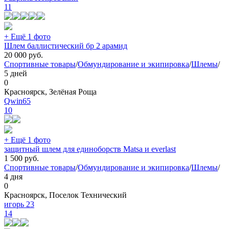
11
+ Ещё 1 фото
Шлем баллистический бр 2 арамид
20 000
руб.
Спортивные товары
/
Обмундирование и экипировка
/
Шлемы
/
5 дней
0
Красноярск, Зелёная Роща
Qwin65
10
+ Ещё 1 фото
защитный шлем для единоборств Matsa и everlast
1 500
руб.
Спортивные товары
/
Обмундирование и экипировка
/
Шлемы
/
4 дня
0
Красноярск, Поселок Технический
игорь 23
14