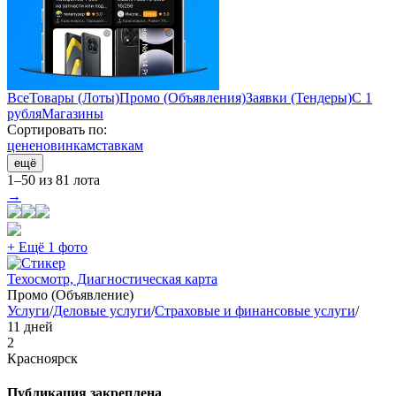
Все
Товары (Лоты)
Промо (Объявления)
Заявки (Тендеры)
С 1
рубля
Магазины
Сортировать по:
цене
новинкам
ставкам
ещё
1–50 из 81 лота
→
+ Ещё 1 фото
Техосмотр, Диагностическая карта
Промо (Объявление)
Услуги
/
Деловые услуги
/
Страховые и финансовые услуги
/
11 дней
2
Красноярск
Публикация закреплена