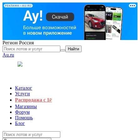
РЕКЛАМА • AU.RU
Регион
Россия
Найти
Au.ru
Каталог
Услуги
Распродажа с 1
₽
Магазины
Форум
Помощь
Блог