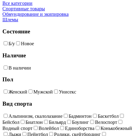
Все категории
Спортивные товары
Обмундирование и экипировка
Шлемы
Состояние
Б/у
Новое
Наличие
В наличии
Пол
Женский
Мужской
Унисекс
Вид спорта
Альпинизм, скалолазание
Бадминтон
Баскетбол
Бейсбол
Биатлон
Бильярд
Боулинг
Велоспорт
Водный спорт
Волейбол
Единоборства
Конькобежный
Лыжи
Пейнтбол
Ролики, скейтбординг