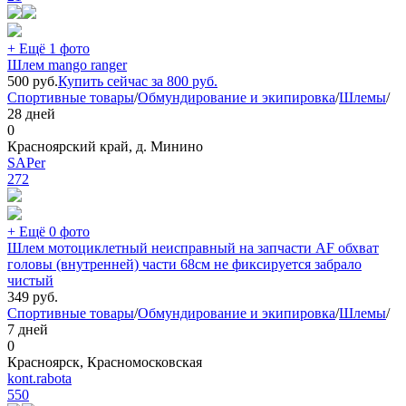
+ Ещё 1 фото
Шлем mango ranger
500
руб.
Купить сейчас за
800
руб.
Спортивные товары
/
Обмундирование и экипировка
/
Шлемы
/
28 дней
0
Красноярский край, д. Минино
SAPer
272
+ Ещё 0 фото
Шлем мотоциклетный неисправный на запчасти AF обхват
головы (внутренней) части 68см не фиксируется забрало
чистый
349
руб.
Спортивные товары
/
Обмундирование и экипировка
/
Шлемы
/
7 дней
0
Красноярск, Красномосковская
kont.rabota
550