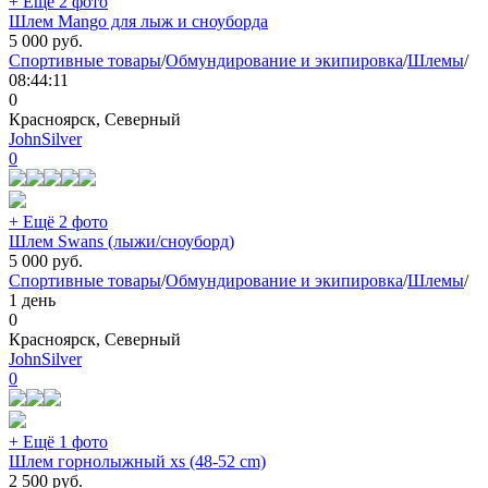
+ Ещё 2 фото
Шлем Mango для лыж и сноуборда
5 000
руб.
Спортивные товары
/
Обмундирование и экипировка
/
Шлемы
/
08:44:11
0
Красноярск, Северный
JohnSilver
0
+ Ещё 2 фото
Шлем Swans (лыжи/сноуборд)
5 000
руб.
Спортивные товары
/
Обмундирование и экипировка
/
Шлемы
/
1 день
0
Красноярск, Северный
JohnSilver
0
+ Ещё 1 фото
Шлем горнолыжный xs (48-52 cm)
2 500
руб.