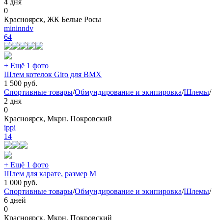
4 дня
0
Красноярск, ЖК Белые Росы
mininndv
64
+ Ещё 1 фото
Шлем котелок Giro для BMX
1 500
руб.
Спортивные товары
/
Обмундирование и экипировка
/
Шлемы
/
2 дня
0
Красноярск, Мкрн. Покровский
ippi
14
+ Ещё 1 фото
Шлем для карате, размер М
1 000
руб.
Спортивные товары
/
Обмундирование и экипировка
/
Шлемы
/
6 дней
0
Красноярск, Мкрн. Покровский