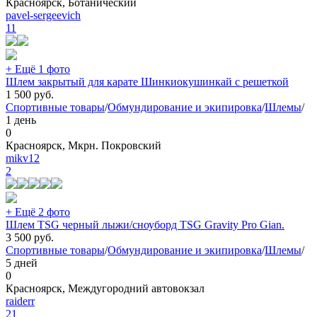
Красноярск, Ботанический
pavel-sergeevich
11
+ Ещё 1 фото
Шлем закрытый для карате Шинкиокушинкай с решеткой
1 500
руб.
Спортивные товары
/
Обмундирование и экипировка
/
Шлемы
/
1 день
0
Красноярск, Мкрн. Покровский
mikv12
2
+ Ещё 2 фото
Шлем TSG черный лыжи/сноуборд TSG Gravity Pro Gian.
3 500
руб.
Спортивные товары
/
Обмундирование и экипировка
/
Шлемы
/
5 дней
0
Красноярск, Междугородний автовокзал
raiderr
21