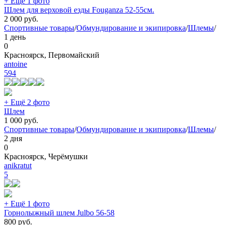
+ Ещё 1 фото
Шлем для верховой езды Fouganza 52-55см.
2 000
руб.
Спортивные товары
/
Обмундирование и экипировка
/
Шлемы
/
1 день
0
Красноярск, Первомайский
antoine
594
+ Ещё 2 фото
Шлем
1 000
руб.
Спортивные товары
/
Обмундирование и экипировка
/
Шлемы
/
2 дня
0
Красноярск, Черёмушки
anikratut
5
+ Ещё 1 фото
Горнолыжный шлем Julbo 56-58
800
руб.