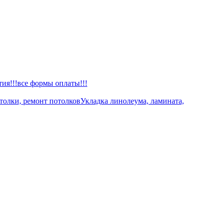
тия!!!все формы оплаты!!!
толки, ремонт потолков
Укладка линолеума, ламината,