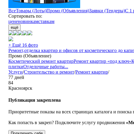
Все
Товары (Лоты)
Промо (Объявления)
Заявки (Тендеры)
С 1 
Сортировать по:
цене
новинкам
ставкам
ещё
+ Ещё 16 фото
Ремонт,отделка квартир и офисов от косметического до капит
Промо (Объявление)
Косметический ремонт квартир
Ремонт квартир «под ключ»
К
плитки
Отделочные работы
...
Услуги
/
Строительство и ремонт
/
Ремонт квартир
/
77 дней
84
Красноярск
Публикация закреплена
Приоритетные показы на всех страницах каталога и поиска 
Как попасть в закреп? Подключите услугу продвижения
«Ме
Подключить себе