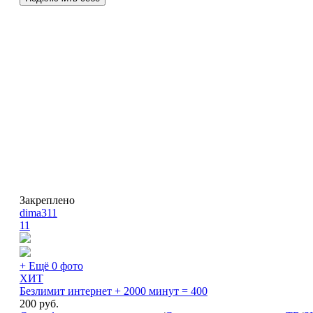
Закреплено
dima311
11
+ Ещё 0 фото
ХИТ
Безлимит интернет + 2000 минут = 400
200
руб.