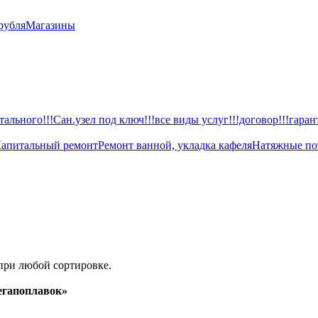
рубля
Магазины
ального!!!Сан.узел под ключ!!!все виды услуг!!!договор!!!гаран
апитальный ремонт
Ремонт ванной, укладка кафеля
Натяжные по
при любой сортировке.
гапоплавок»