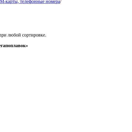
IM-карты, телефонные номера
/
при любой сортировке.
гапоплавок»