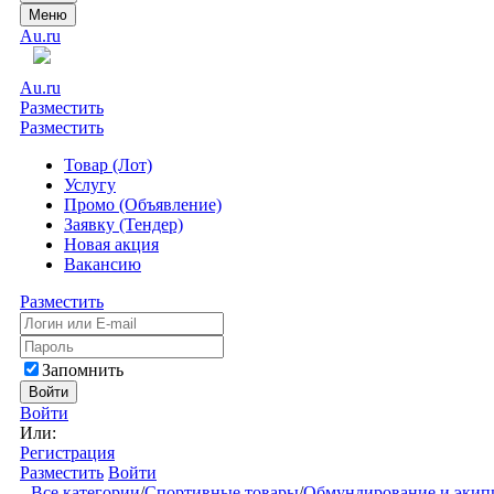
Меню
Au.ru
Au.ru
Разместить
Разместить
Товар (Лот)
Услугу
Промо (Объявление)
Заявку (Тендер)
Новая акция
Вакансию
Разместить
Запомнить
Войти
Войти
Или:
Регистрация
Разместить
Войти
Все категории
/
Спортивные товары
/
Обмундирование и экип