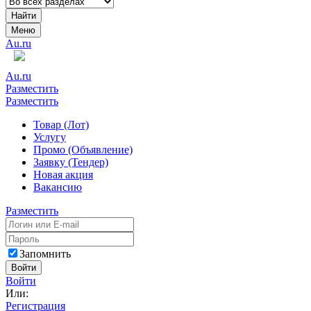
Найти
Меню
Au.ru
Au.ru
Разместить
Разместить
Товар (Лот)
Услугу
Промо (Объявление)
Заявку (Тендер)
Новая акция
Вакансию
Разместить
Запомнить
Войти
Войти
Или:
Регистрация