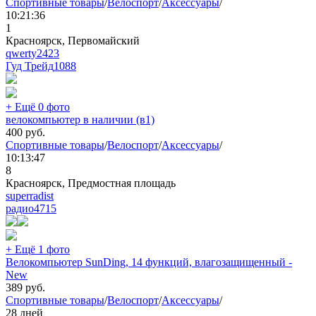
Спортивные товары
/
Велоспорт
/
Аксессуары
/
10:21:36
1
Красноярск, Первомайский
qwerty2423
Гуд Трейд
1088
+ Ещё 0 фото
велокомпьютер в наличии (в1)
400
руб.
Спортивные товары
/
Велоспорт
/
Аксессуары
/
10:13:47
8
Красноярск, Предмостная площадь
superradist
радио
4715
+ Ещё 1 фото
Велокомпьютер SunDing, 14 функций, влагозащищенный -
New
389
руб.
Спортивные товары
/
Велоспорт
/
Аксессуары
/
28 дней