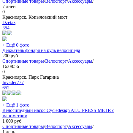
Спортивные товары
/
Велоспорт
/
Аксессуары
/
7 дней
0
Красноярск, Копыловский мост
Dzetaz
354
+ Ещё 0 фото
Держатель фонаря на руль велосипеда
200
руб.
Спортивные товары
/
Велоспорт
/
Аксессуары
/
16:08:56
0
Красноярск, Парк Гагарина
Invader777
652
+ Ещё 1 фото
Велосипедный насос Cycledesign ALU PRESS-METR с
манометром
1 000
руб.
Спортивные товары
/
Велоспорт
/
Аксессуары
/
1 день