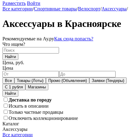
Разместить
Войти
Все категории
/
Спортивные товары
/
Велоспорт
/
Аксессуары
/
Аксессуары в Красноярске
Рекомендуемые на Ау.ру
Как сюда попасть?
Что ищем?
Найти
Цена, руб.
Цена
Все
Товары (Лоты)
Промо (Объявления)
Заявки (Тендеры)
С 1 рубля
Магазины
Доставка по городу
Искать в описании
Только частные продавцы
Отключить коллекционирование
Каталог
Аксессуары
Все категории