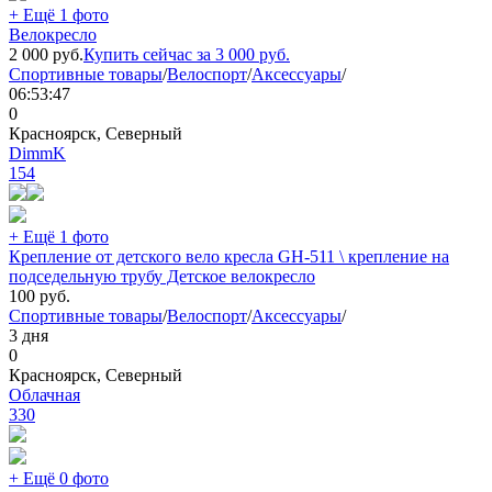
+ Ещё 1 фото
Велокресло
2 000
руб.
Купить сейчас за
3 000
руб.
Спортивные товары
/
Велоспорт
/
Аксессуары
/
06:53:47
0
Красноярск, Северный
DimmK
154
+ Ещё 1 фото
Крепление от детского вело кресла GH-511 \ крепление на
подседельную трубу Детское велокресло
100
руб.
Спортивные товары
/
Велоспорт
/
Аксессуары
/
3 дня
0
Красноярск, Северный
Облачная
330
+ Ещё 0 фото