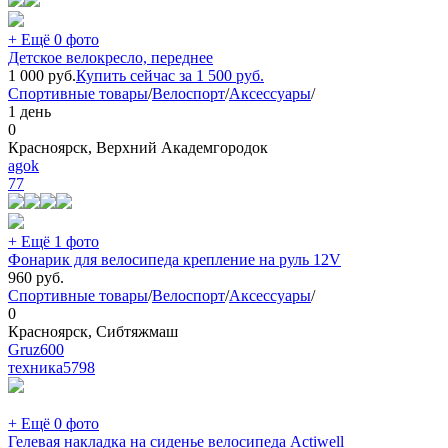
+ Ещё 0 фото
Детское велокресло, переднее
1 000
руб.
Купить сейчас за
1 500
руб.
Спортивные товары
/
Велоспорт
/
Аксессуары
/
1 день
0
Красноярск, Верхний Академгородок
agok
77
+ Ещё 1 фото
Фонарик для велосипеда крепление на руль 12V
960
руб.
Спортивные товары
/
Велоспорт
/
Аксессуары
/
0
Красноярск, Сибтяжмаш
Gruz600
техника
5798
+ Ещё 0 фото
Гелевая накладка на сиденье велосипеда Actiwell