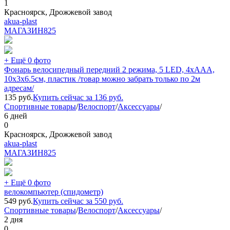
1
Красноярск, Дрожжевой завод
akua-plast
МАГАЗИН
825
+ Ещё 0 фото
Фонарь велосипедный передний 2 режима, 5 LED, 4xААА,
10х3х6.5см, пластик /товар можно забрать только по 2м
адресам/
135
руб.
Купить сейчас за
136
руб.
Спортивные товары
/
Велоспорт
/
Аксессуары
/
6 дней
0
Красноярск, Дрожжевой завод
akua-plast
МАГАЗИН
825
+ Ещё 0 фото
велокомпьютер (спидометр)
549
руб.
Купить сейчас за
550
руб.
Спортивные товары
/
Велоспорт
/
Аксессуары
/
2 дня
0