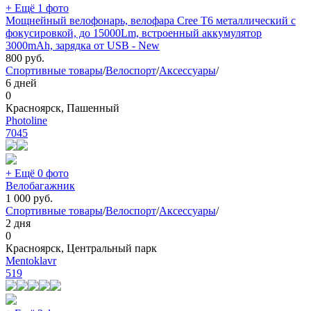
+ Ещё 1 фото
Мощнейный велофонарь, велофара Cree T6 металлический с
фокусировкой, до 15000Lm, встроенный аккумулятор
3000mAh, зарядка от USB - New
800
руб.
Спортивные товары
/
Велоспорт
/
Аксессуары
/
6 дней
0
Красноярск, Пашенный
Photoline
7045
+ Ещё 0 фото
Велобагажник
1 000
руб.
Спортивные товары
/
Велоспорт
/
Аксессуары
/
2 дня
0
Красноярск, Центральный парк
Mentoklavr
519