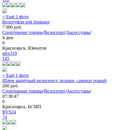
+ Ещё 2 фото
Велотуфли trek bontager
7 000
руб.
Спортивные товары
/
Велоспорт
/
Аксессуары
/
4 дня
0
Красноярск, Юннатов
alex319
145
+ Ещё 1 фото
Шлем защитный велосипед, ролики, самокат новый
200
руб.
Спортивные товары
/
Велоспорт
/
Аксессуары
/
07:30:47
0
Красноярск, БСМП
RVS24
74