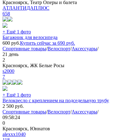
Красноярск, Театр Оперы и балета
АТЛАНТИДАПЛЮС
658
+ Ещё 1 фото
Багажник для велосипеда
600
руб.
Купить сейчас за
690
руб.
Спортивные товары
/
Велоспорт
/
Аксессуары
/
21 день
2
Красноярск, ЖК Белые Росы
s2000
7
+ Ещё 1 фото
Велокресло с креплением на подседельную трубу
2 500
руб.
Спортивные товары
/
Велоспорт
/
Аксессуары
/
09:58:24
0
Красноярск, Юннатов
alexxx1040
118