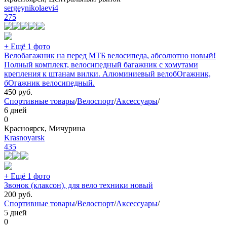
sergeynikolaevi4
275
+ Ещё 1 фото
Велобагажник на перед МТБ велосипеда, абсолютно новый!
Полный комплект, велосипедный багажник с хомутами
крепления к штанам вилки. Алюминиевый велобОгажник,
бОгажник велосипедный.
450
руб.
Спортивные товары
/
Велоспорт
/
Аксессуары
/
6 дней
0
Красноярск, Мичурина
Krasnoyarsk
435
+ Ещё 1 фото
Звонок (клаксон), для вело техники новый
200
руб.
Спортивные товары
/
Велоспорт
/
Аксессуары
/
5 дней
0