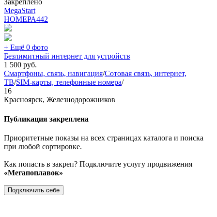
Закреплено
MegaStart
НОМЕРА
442
+ Ещё 0 фото
Безлимитный интернет для устройств
1 500
руб.
Смартфоны, связь, навигация
/
Сотовая связь, интернет,
ТВ
/
SIM-карты, телефонные номера
/
16
Красноярск, Железнодорожников
Публикация закреплена
Приоритетные показы на всех страницах каталога и поиска
при любой сортировке.
Как попасть в закреп? Подключите услугу продвижения
«Мегапоплавок»
Подключить себе