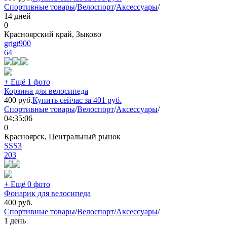
Спортивные товары
/
Велоспорт
/
Аксессуары
/
14 дней
0
Красноярский край, Зыково
grigt900
64
+ Ещё 1 фото
Корзина для велосипеда
400
руб.
Купить сейчас за
401
руб.
Спортивные товары
/
Велоспорт
/
Аксессуары
/
04:35:06
0
Красноярск, Центральный рынок
SSS3
203
+ Ещё 0 фото
Фонарик для велосипеда
400
руб.
Спортивные товары
/
Велоспорт
/
Аксессуары
/
1 день