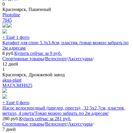
0
Красноярск, Пашенный
Photoline
7045
+ Ещё 1 фото
Катафот для спиц 5.3х3.8см, пластик /товар можно забрать по
2м адресам/
8
руб.
Купить сейчас за
9
руб.
Спортивные товары
/
Велоспорт
/
Аксессуары
/
12 дней
1
Красноярск, Дрожжевой завод
akua-plast
МАГАЗИН
825
+ Ещё 0 фото
Насос велосипедный (шредер, преста) , 32,5х2,7см, пластик,
металл, 4 цвета/Товар можно забрать по 2м адресам/
280
руб.
Купить сейчас за
281
руб.
Спортивные товары
/
Велоспорт
/
Аксессуары
/
7 дней