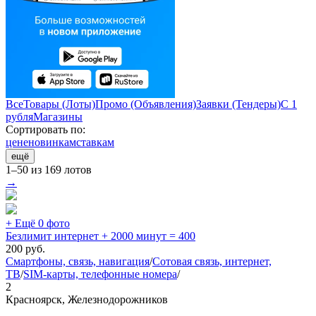
Все
Товары (Лоты)
Промо (Объявления)
Заявки (Тендеры)
С 1
рубля
Магазины
Сортировать по:
цене
новинкам
ставкам
ещё
1–50 из 169 лотов
→
+ Ещё 0 фото
Безлимит интернет + 2000 минут = 400
200
руб.
Смартфоны, связь, навигация
/
Сотовая связь, интернет,
ТВ
/
SIM-карты, телефонные номера
/
2
Красноярск, Железнодорожников