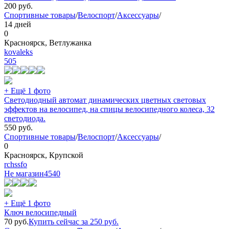
200
руб.
Спортивные товары
/
Велоспорт
/
Аксессуары
/
14 дней
0
Красноярск, Ветлужанка
kovaleks
505
+ Ещё 1 фото
Светодиодный автомат динамических цветных световых
эффектов на велосипед, на спицы велосипедного колеса, 32
светодиода.
550
руб.
Спортивные товары
/
Велоспорт
/
Аксессуары
/
0
Красноярск, Крупской
rchssfo
Не магазин
4540
+ Ещё 1 фото
Ключ велосипедный
70
руб.
Купить сейчас за
250
руб.