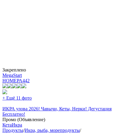
Закреплено
MegaStart
НОМЕРА
442
+ Ещё 11 фото
ИКРА улова 2026! Чавычи, Кеты, Нерки! Дегустация
Бесплатно!
Промо (Объявление)
Кета
Икра
Продукты
/
Икра, рыба, морепродукты
/