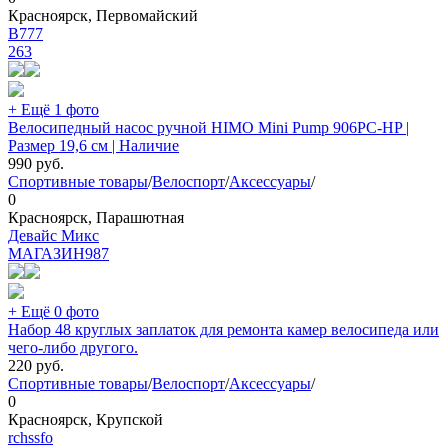
Красноярск, Первомайский
В777
263
+ Ещё 1 фото
Велосипедный насос ручной HIMO Mini Pump 906PC-HP |
Размер 19,6 см | Наличие
990
руб.
Спортивные товары
/
Велоспорт
/
Аксессуары
/
0
Красноярск, Парашютная
Девайс Микс
МАГАЗИН
987
+ Ещё 0 фото
Набор 48 круглых заплаток для ремонта камер велосипеда или
чего-либо другого.
220
руб.
Спортивные товары
/
Велоспорт
/
Аксессуары
/
0
Красноярск, Крупской
rchssfo