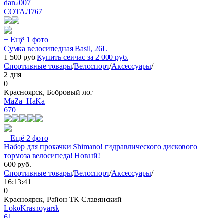
dan2007
СОТАЛ
767
+ Ещё 1 фото
Сумка велосипедная Basil, 26L
1 500
руб.
Купить сейчас за
2 000
руб.
Спортивные товары
/
Велоспорт
/
Аксессуары
/
2 дня
0
Красноярск, Бобровый лог
MaZa_HaKa
670
+ Ещё 2 фото
Набор для прокачки Shimano! гидравлического дискового
тормоза велосипеда! Новый!
600
руб.
Спортивные товары
/
Велоспорт
/
Аксессуары
/
16:13:41
0
Красноярск, Район ТК Славянский
LokoKrasnoyarsk
61