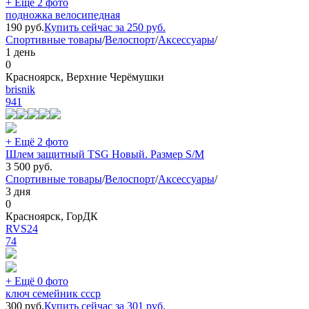
+ Ещё 2 фото
подножка велосипедная
190
руб.
Купить сейчас за
250
руб.
Спортивные товары
/
Велоспорт
/
Аксессуары
/
1 день
0
Красноярск, Верхние Черёмушки
brisnik
941
+ Ещё 2 фото
Шлем защитный TSG Новый. Размер S/M
3 500
руб.
Спортивные товары
/
Велоспорт
/
Аксессуары
/
3 дня
0
Красноярск, ГорДК
RVS24
74
+ Ещё 0 фото
ключ семейник ссср
300
руб.
Купить сейчас за
301
руб.