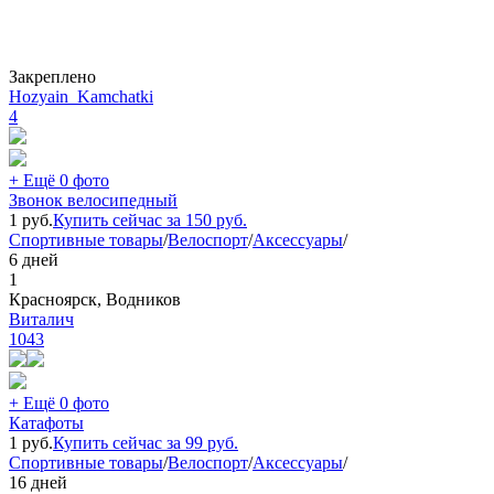
Закреплено
Hozyain_Kamchatki
4
+ Ещё 0 фото
Звонок велосипедный
1
руб.
Купить сейчас за
150
руб.
Спортивные товары
/
Велоспорт
/
Аксессуары
/
6 дней
1
Красноярск, Водников
Виталич
1043
+ Ещё 0 фото
Катафоты
1
руб.
Купить сейчас за
99
руб.
Спортивные товары
/
Велоспорт
/
Аксессуары
/
16 дней