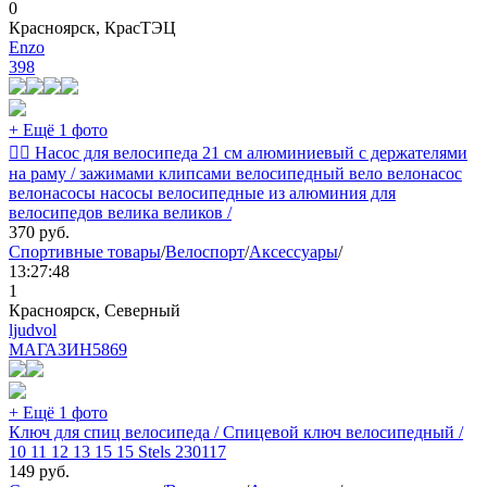
0
Красноярск, КрасТЭЦ
Еnzo
398
+ Ещё 1 фото
🚴‍♂️ Насос для велосипеда 21 см алюминиевый с держателями
на раму / зажимами клипсами велосипедный вело велонасос
велонасосы насосы велосипедные из алюминия для
велосипедов велика великов /
370
руб.
Спортивные товары
/
Велоспорт
/
Аксессуары
/
13:27:48
1
Красноярск, Северный
ljudvol
МАГАЗИН
5869
+ Ещё 1 фото
Ключ для спиц велосипеда / Спицевой ключ велосипедный /
10 11 12 13 15 15 Stels 230117
149
руб.