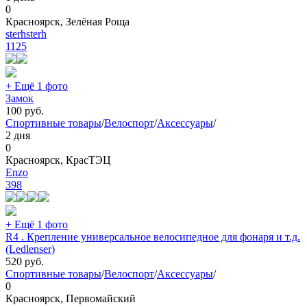
0
Красноярск, Зелёная Роща
sterhsterh
1125
+ Ещё 1 фото
Замок
100
руб.
Спортивные товары
/
Велоспорт
/
Аксессуары
/
2 дня
0
Красноярск, КрасТЭЦ
Еnzo
398
+ Ещё 1 фото
R4 . Крепление универсальное велосипедное для фонаря и т.д.
(Ledlenser)
520
руб.
Спортивные товары
/
Велоспорт
/
Аксессуары
/
0
Красноярск, Первомайский