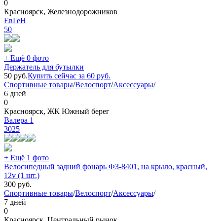
0
Красноярск, Железнодорожников
ЕвГеH
50
+ Ещё 0 фото
Держатель для бутылки
50
руб.
Купить сейчас за
60
руб.
Спортивные товары
/
Велоспорт
/
Аксессуары
/
6 дней
0
Красноярск, ЖК Южный берег
Валера 1
3025
+ Ещё 1 фото
Велосипедный задний фонарь ФЗ-8401, на крыло, красный,
12v (1 шт.)
300
руб.
Спортивные товары
/
Велоспорт
/
Аксессуары
/
7 дней
0
Красноярск, Центральный рынок