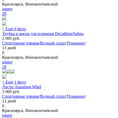
Красноярск, Иннокентьевский
jagger
28
+ Ещё 0 фото
Трубка и маска для плаванья Decathlon/Subea
2 000
руб.
Спортивные товары
/
Водный спорт
/
Плавание
/
13 дней
0
Красноярск, Иннокентьевский
jagger
28
+ Ещё 1 фото
Ласты Aqualung Wind
3 000
руб.
Спортивные товары
/
Водный спорт
/
Плавание
/
13 дней
0
Красноярск, Иннокентьевский
jagger