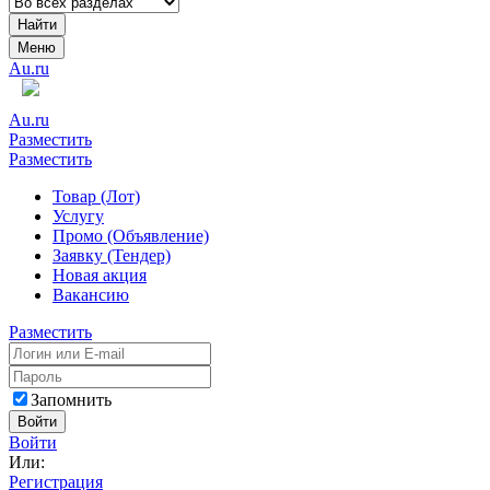
Найти
Меню
Au.ru
Au.ru
Разместить
Разместить
Товар (Лот)
Услугу
Промо (Объявление)
Заявку (Тендер)
Новая акция
Вакансию
Разместить
Запомнить
Войти
Войти
Или:
Регистрация