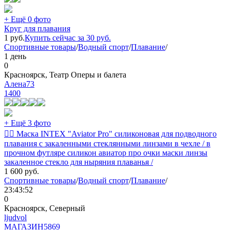
+ Ещё 0 фото
Круг для плавания
1
руб.
Купить сейчас за
30
руб.
Спортивные товары
/
Водный спорт
/
Плавание
/
1 день
0
Красноярск, Театр Оперы и балета
Алена73
1400
+ Ещё 3 фото
🏊‍♂️ Маска INTEX "Aviator Pro" силиконовая для подводного
плавания с закаленными стеклянными линзами в чехле / в
прочном футляре силикон авиатор про очки маски линзы
закаленное стекло для ныряния плаванья /
1 600
руб.
Спортивные товары
/
Водный спорт
/
Плавание
/
23:43:52
0
Красноярск, Северный
ljudvol
МАГАЗИН
5869