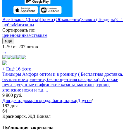
Все
Товары (Лоты)
Промо (Объявления)
Заявки (Тендеры)
С 1
рубля
Магазины
Сортировать по:
цене
новинкам
ставкам
ещё
1–50 из 207 лотов
→
+ Ещё 16 фото
Тандыры Амфора оптом и в розницу ( Бесплатная доставка,
бесплатное хранение, беспроцентная рассрочка). А также
печи, чугунные и афганские казаны, мангалы, грили,
японские ножи и т.д....
9 900
руб.
Для дачи, дома, огорода, бани, парка
/
Другое
/
182 дня
64
Красноярск, ЖД Вокзал
Публикация закреплена