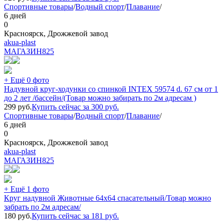
Спортивные товары
/
Водный спорт
/
Плавание
/
6 дней
0
Красноярск, Дрожжевой завод
akua-plast
МАГАЗИН
825
+ Ещё 0 фото
Надувной круг-ходунки со спинкой INTEX 59574 d. 67 см от 1
до 2 лет /бассейн/(Товар можно забирать по 2м адресам )
299
руб.
Купить сейчас за
300
руб.
Спортивные товары
/
Водный спорт
/
Плавание
/
6 дней
0
Красноярск, Дрожжевой завод
akua-plast
МАГАЗИН
825
+ Ещё 1 фото
Круг надувной Животные 64х64 спасательный/Товар можно
забрать по 2м адресам/
180
руб.
Купить сейчас за
181
руб.