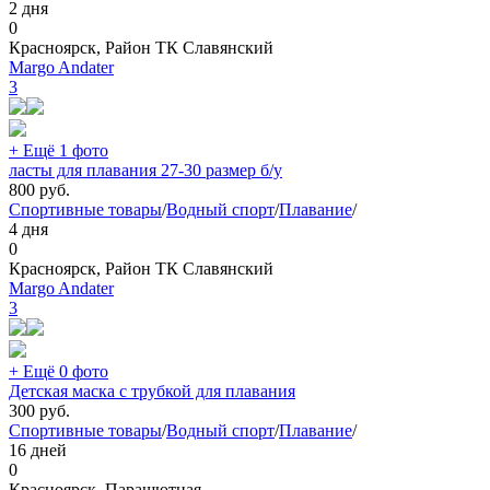
2 дня
0
Красноярск, Район ТК Славянский
Margo Andater
3
+ Ещё 1 фото
ласты для плавания 27-30 размер б/у
800
руб.
Спортивные товары
/
Водный спорт
/
Плавание
/
4 дня
0
Красноярск, Район ТК Славянский
Margo Andater
3
+ Ещё 0 фото
Детская маска с трубкой для плавания
300
руб.
Спортивные товары
/
Водный спорт
/
Плавание
/
16 дней
0
Красноярск, Парашютная