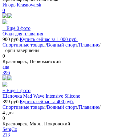
Игорь Krasnoyarsk
0
+ Ещё 0 фото
Очки для плавания
900
руб.
Купить сейчас за
1 000
руб.
Спортивные товары
/
Водный спорт
/
Плавание
/
Торги завершены
0
Красноярск, Первомайский
ада
396
+ Ещё 1 фото
Шапочка Mad Wave Intensive Silicone
399
руб.
Купить сейчас за
400
руб.
Спортивные товары
/
Водный спорт
/
Плавание
/
4 дня
0
Красноярск, Мкрн. Покровский
SergCo
213