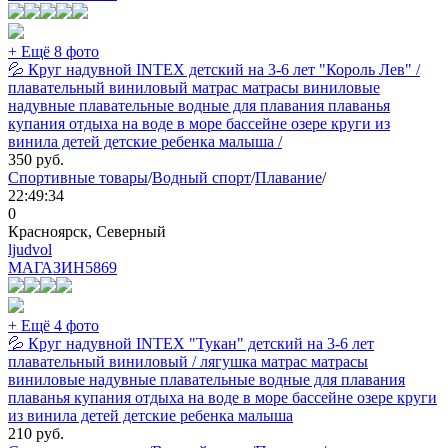
+ Ещё 8 фото
💦 Круг надувной INTEX детский на 3-6 лет "Король Лев" /
плавательный виниловый матрас матрасы виниловые
надувные плавательные водные для плавания плаванья
купания отдыха на воде в море бассейне озере круги из
винила детей детские ребенка малыша /
350
руб.
Спортивные товары
/
Водный спорт
/
Плавание
/
22:49:34
0
Красноярск, Северный
ljudvol
МАГАЗИН
5869
+ Ещё 4 фото
💦 Круг надувной INTEX "Тукан" детский на 3-6 лет
плавательный виниловый / лягушка матрас матрасы
виниловые надувные плавательные водные для плавания
плаванья купания отдыха на воде в море бассейне озере круги
из винила детей детские ребенка малыша
210
руб.