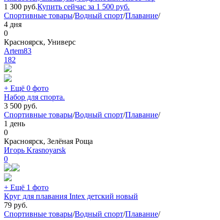
1 300
руб.
Купить сейчас за
1 500
руб.
Спортивные товары
/
Водный спорт
/
Плавание
/
4 дня
0
Красноярск, Универс
Artem83
182
+ Ещё 0 фото
Набор для спорта.
3 500
руб.
Спортивные товары
/
Водный спорт
/
Плавание
/
1 день
0
Красноярск, Зелёная Роща
Игорь Krasnoyarsk
0
+ Ещё 1 фото
Круг для плавания Intex детский новый
79
руб.
Спортивные товары
/
Водный спорт
/
Плавание
/