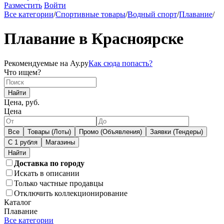
Разместить
Войти
Все категории
/
Спортивные товары
/
Водный спорт
/
Плавание
/
Плавание в Красноярске
Рекомендуемые на Ау.ру
Как сюда попасть?
Что ищем?
Найти
Цена, руб.
Цена
Все
Товары (Лоты)
Промо (Объявления)
Заявки (Тендеры)
С 1 рубля
Магазины
Доставка по городу
Искать в описании
Только частные продавцы
Отключить коллекционирование
Каталог
Плавание
Все категории