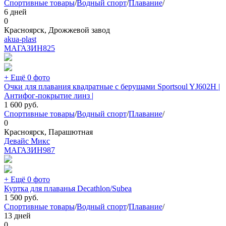
Спортивные товары
/
Водный спорт
/
Плавание
/
6 дней
0
Красноярск, Дрожжевой завод
akua-plast
МАГАЗИН
825
+ Ещё 0 фото
Очки для плавания квадратные с берушами Sportsoul YJ602H |
Антифог-покрытие линз |
1 600
руб.
Спортивные товары
/
Водный спорт
/
Плавание
/
0
Красноярск, Парашютная
Девайс Микс
МАГАЗИН
987
+ Ещё 0 фото
Куртка для плаванья Decathlon/Subea
1 500
руб.
Спортивные товары
/
Водный спорт
/
Плавание
/
13 дней
0