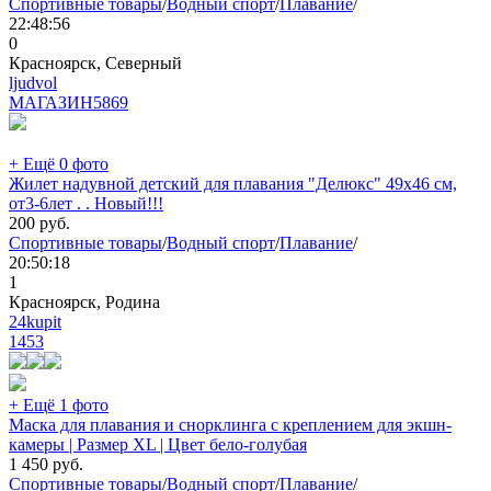
Спортивные товары
/
Водный спорт
/
Плавание
/
22:48:56
0
Красноярск, Северный
ljudvol
МАГАЗИН
5869
+ Ещё 0 фото
Жилет надувной детский для плавания "Делюкс" 49х46 см,
от3-6лет . . Новый!!!
200
руб.
Спортивные товары
/
Водный спорт
/
Плавание
/
20:50:18
1
Красноярск, Родина
24kupit
1453
+ Ещё 1 фото
Маска для плавания и снорклинга с креплением для экшн-
камеры | Размер XL | Цвет бело-голубая
1 450
руб.
Спортивные товары
/
Водный спорт
/
Плавание
/