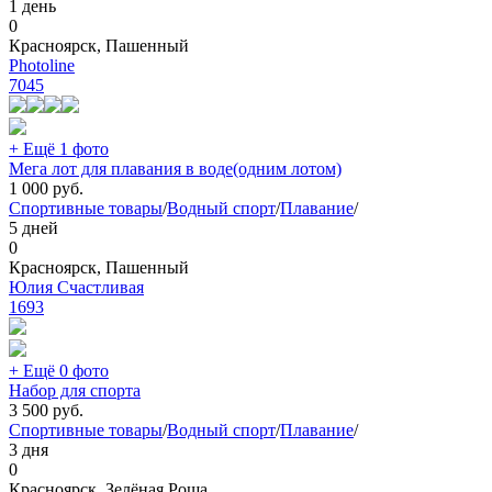
1 день
0
Красноярск, Пашенный
Photoline
7045
+ Ещё 1 фото
Мега лот для плавания в воде(одним лотом)
1 000
руб.
Спортивные товары
/
Водный спорт
/
Плавание
/
5 дней
0
Красноярск, Пашенный
Юлия Счастливая
1693
+ Ещё 0 фото
Набор для спорта
3 500
руб.
Спортивные товары
/
Водный спорт
/
Плавание
/
3 дня
0
Красноярск, Зелёная Роща