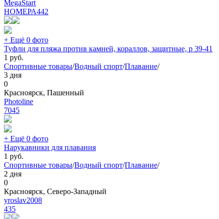
MegaStart
НОМЕРА
442
+ Ещё 0 фото
Туфли для пляжа против камней, кораллов, защитные, р 39-41
1
руб.
Спортивные товары
/
Водный спорт
/
Плавание
/
3 дня
0
Красноярск, Пашенный
Photoline
7045
+ Ещё 0 фото
Нарукавники для плавания
1
руб.
Спортивные товары
/
Водный спорт
/
Плавание
/
2 дня
0
Красноярск, Северо-Западный
yroslav2008
435