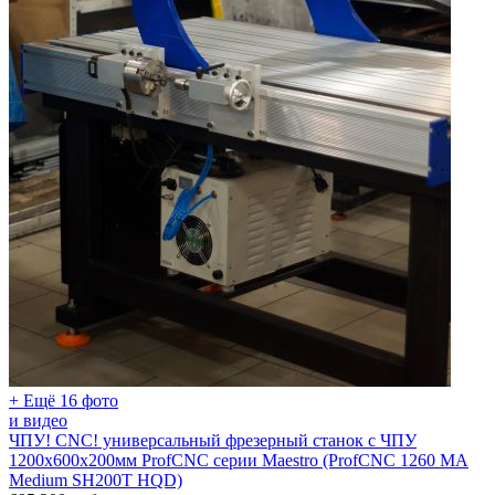
+ Ещё 16 фото
и видео
ЧПУ! CNC! универсальный фрезерный станок с ЧПУ
1200х600х200мм ProfCNC серии Maestro (ProfCNC 1260 MA
Medium SH200T HQD)