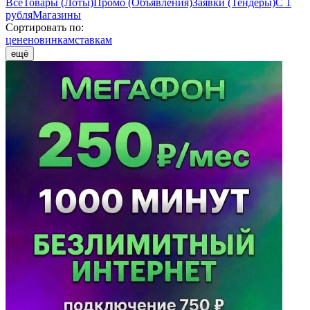
Все
Товары (Лоты)
Промо (Объявления)
Заявки (Тендеры)
С 1
рубля
Магазины
Сортировать по:
цене
новинкам
ставкам
ещё