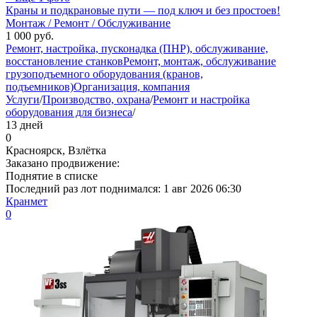
Краны и подкрановые пути — под ключ и без простоев!
Монтаж / Ремонт / Обслуживание
1 000
руб.
Ремонт, настройка, пусконадка (ПНР), обслуживание,
восстановление станков
Ремонт, монтаж, обслуживание
грузоподъемного оборудования (кранов,
подъемников)
Организация, компания
Услуги
/
Производство, охрана
/
Ремонт и настройка
оборудования для бизнеса
/
13 дней
0
Красноярск, Взлётка
Заказано продвижение:
Поднятие в списке
Последний раз лот поднимался:
1 авг 2026 06:30
Кранмет
0