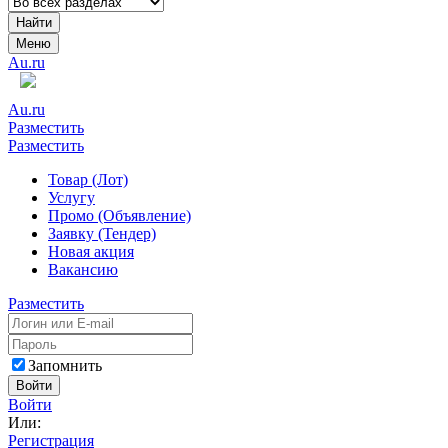
Найти
Меню
Au.ru
Au.ru
Разместить
Разместить
Товар (Лот)
Услугу
Промо (Объявление)
Заявку (Тендер)
Новая акция
Вакансию
Разместить
Запомнить
Войти
Войти
Или:
Регистрация