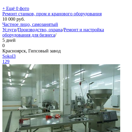
+ Ещё 0 фото
Ремонт станков, пром и кранового оборудования
10 000
руб.
Частное лицо, самозанятый
Услуги
/
Производство, охрана
/
Ремонт и настройка
оборудования для бизнеса
/
5 дней
0
Красноярск, Гипсовый завод
Sokol3
129