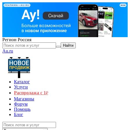
РЕКЛАМА • AU.RU
Регион
Россия
Найти
Au.ru
Каталог
Услуги
Распродажа с 1
₽
Магазины
Форум
Помощь
Блог