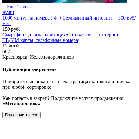
+ Ещё 1 фото
Жми!
1000 минут на номера РФ + Безлимитный интернет = 300 руб/
мес!
150
руб.
Смартфоны, связь, навигация
/
Сотовая связь, интернет,
ТВ
/
SIM-карты, телефонные номера
/
12 дней
667
Красноярск, Железнодорожников
Публикация закреплена
Приоритетные показы на всех страницах каталога и поиска
при любой сортировке.
Как попасть в закреп? Подключите услугу продвижения
«Мегапоплавок»
Подключить себе