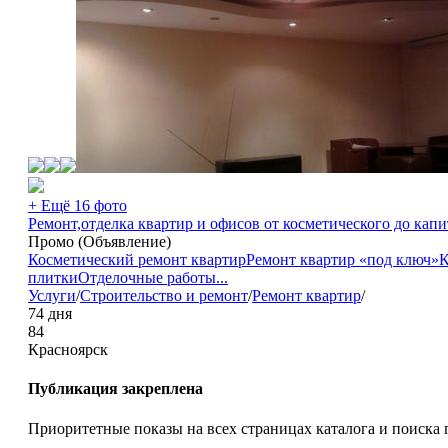
+ Ещё 16 фото
Ремонт,отделка квартир и офисов от косметического до капит
Промо (Объявление)
Косметический ремонт квартир
Ремонт квартир «под ключ»
К
плитки
Отделочные работы
...
Услуги
/
Строительство и ремонт
/
Ремонт квартир
/
74 дня
84
Красноярск
Публикация закреплена
Приоритетные показы на всех страницах каталога и поиска 