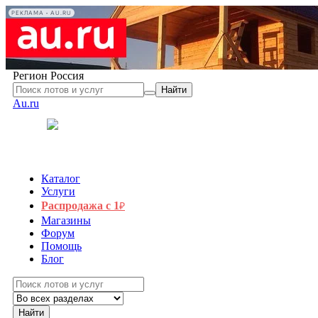
РЕКЛАМА • AU.RU
Регион
Россия
Найти
Au.ru
Каталог
Услуги
Распродажа с 1
₽
Магазины
Форум
Помощь
Блог
Найти