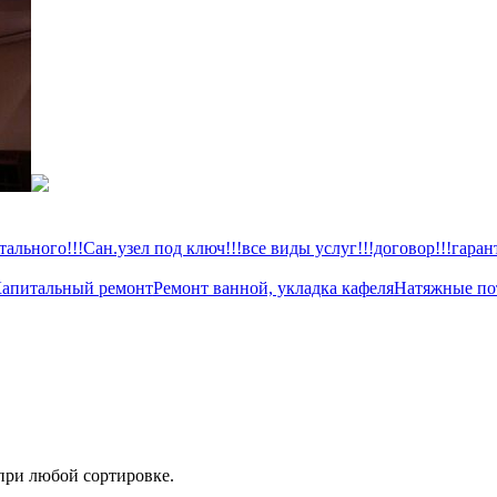
ального!!!Сан.узел под ключ!!!все виды услуг!!!договор!!!гаран
апитальный ремонт
Ремонт ванной, укладка кафеля
Натяжные по
при любой сортировке.