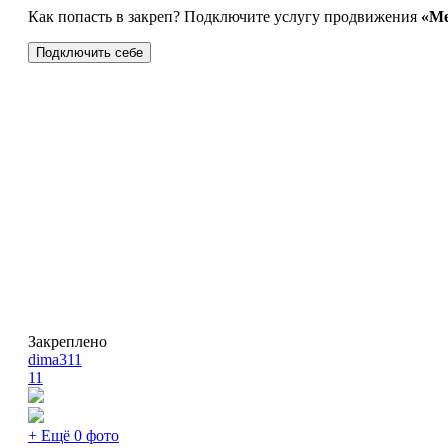
Как попасть в закреп? Подключите услугу продвижения
«Ме
Подключить себе
Закреплено
dima311
11
+ Ещё 0 фото