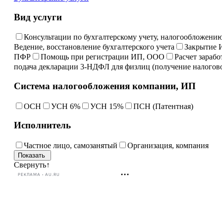
Вид услуги
Консультации по бухгалтерскому учету, налогообложени
Ведение, восстановление бухгалтерского учета
Закрытие 
ПФР
Помощь при регистрации ИП, ООО
Расчет зараб
подача декларации 3-НДФЛ для физлиц (получение налогово
Система налогообложения компании, ИП
ОСН
УСН 6%
УСН 15%
ПСН (Патентная)
Исполнитель
Частное лицо, самозанятый
Организация, компания
Свернуть
↑
РЕКЛАМА • AU.RU