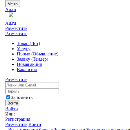
Меню
Au.ru
Au.ru
Разместить
Разместить
Товар (Лот)
Услугу
Промо (Объявление)
Заявку (Тендер)
Новая акция
Вакансию
Разместить
Запомнить
Войти
Войти
Или:
Регистрация
Разместить
Войти
Все категории
/
Услуги
/
Деловые услуги
/
Бухгалтерские услуг