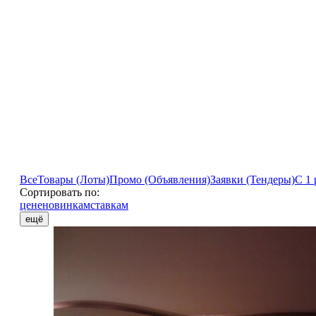
Все
Товары (Лоты)
Промо (Объявления)
Заявки (Тендеры)
С 1 
Сортировать по:
цене
новинкам
ставкам
ещё