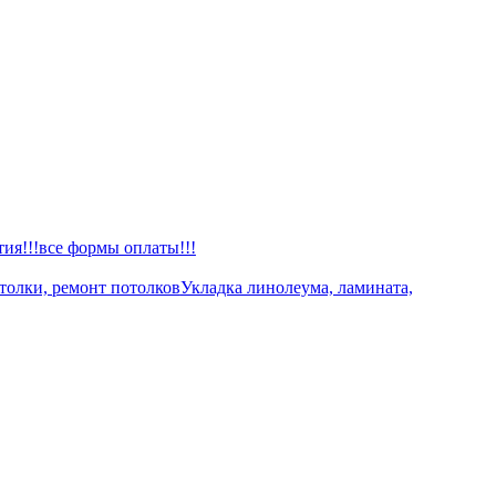
тия!!!все формы оплаты!!!
толки, ремонт потолков
Укладка линолеума, ламината,