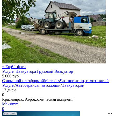
+ Ещё 1 фото
Услуги Эвакуатора Грузовой Эвакуатор
5 000
руб.
С ломаной платформой
Mercedes
Частное лицо, самозанятый
Услуги
/
Автосервисы, автомойки
/
Эвакуаторы
/
17 дней
0
Красноярск, Аэрокосмическая академия
Мaksimm
0
РЕКЛАМА