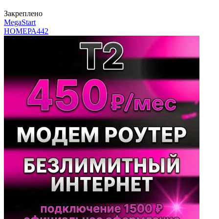
Закреплено
MegaStart
НОМЕРА
442