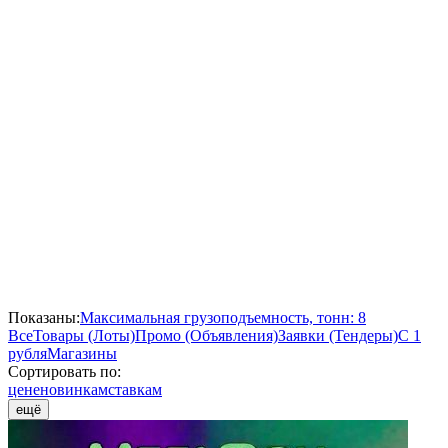
Показаны:
Максимальная грузоподъемность, тонн: 8
Все
Товары (Лоты)
Промо (Объявления)
Заявки (Тендеры)
С 1
рубля
Магазины
Сортировать по:
цене
новинкам
ставкам
ещё