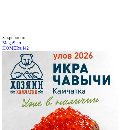
Закреплено
MegaStart
НОМЕРА
442