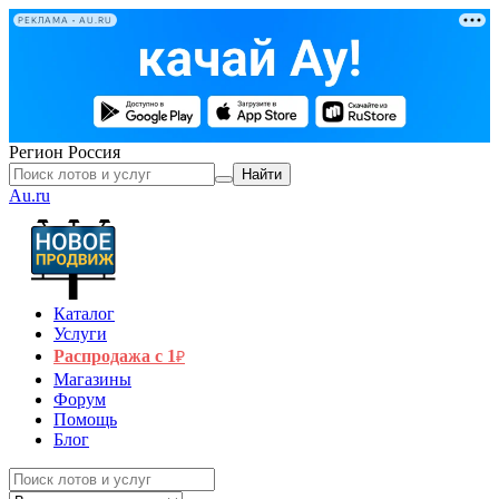
РЕКЛАМА • AU.RU
Регион
Россия
Найти
Au.ru
Каталог
Услуги
Распродажа с 1
₽
Магазины
Форум
Помощь
Блог