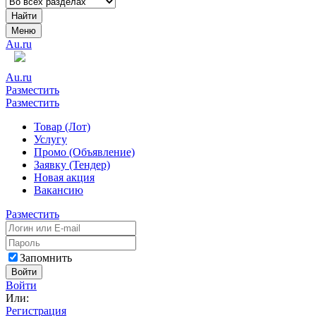
Найти
Меню
Au.ru
Au.ru
Разместить
Разместить
Товар (Лот)
Услугу
Промо (Объявление)
Заявку (Тендер)
Новая акция
Вакансию
Разместить
Запомнить
Войти
Войти
Или:
Регистрация