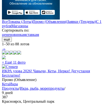
Все
Товары (Лоты)
Промо (Объявления)
Заявки (Тендеры)
С 1
рубля
Магазины
Сортировать по:
цене
новинкам
ставкам
ещё
1–50 из 88 лотов
→
+ Ещё 11 фото
ИКРА улова 2026! Чавычи, Кеты, Нерки! Дегустация
Бесплатно!
Промо (Объявление)
Кета
Икра
Продукты
/
Икра, рыба, морепродукты
/
9 дней
387
Красноярск, Центральный парк