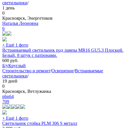
светильники
/
1 день
0
Красноярск, Энергетиков
Наталья Леоновна
6
+ Ещё 1 фото
Встраиваемый светильник под лампы MR16 GU5.3 Плоский.
Белый. 8 штук с патронами.
600
руб.
Б/у
Круглый
Строительство и ремонт
/
Освещение
/
Встраиваемые
светильники
/
19 дней
0
Красноярск, Ветлужанка
pbn64
709
+ Ещё 1 фото
Светильник стойка PLM 306 S металл