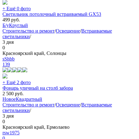
+ Ещё 0 фото
Светильник потолочный встраиваемый GX53
499
руб.
Б/у
Круглый
Строительство и ремонт
/
Освещение
/
Встраиваемые
светильники
/
3 дня
0
Красноярский край, Солонцы
sShbb
139
+ Ещё 2 фото
Фонарь уличный на столб забора
2 500
руб.
Новое
Квадратный
Строительство и ремонт
/
Освещение
/
Встраиваемые
светильники
/
3 дня
0
Красноярский край, Ермолаево
rsw1975
0