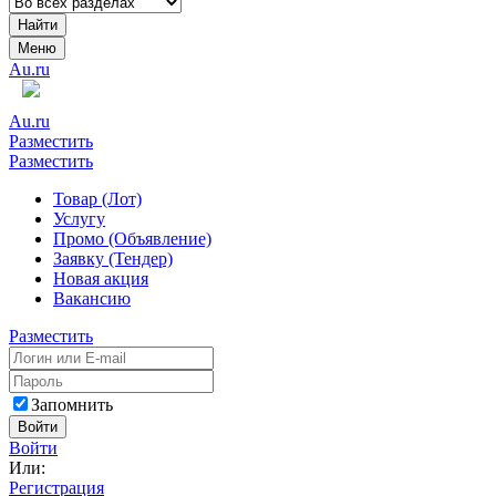
Найти
Меню
Au.ru
Au.ru
Разместить
Разместить
Товар (Лот)
Услугу
Промо (Объявление)
Заявку (Тендер)
Новая акция
Вакансию
Разместить
Запомнить
Войти
Войти
Или:
Регистрация