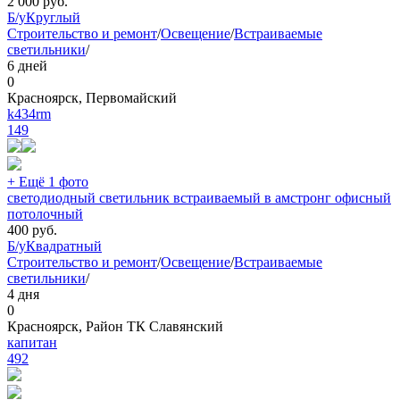
2 000
руб.
Б/у
Круглый
Строительство и ремонт
/
Освещение
/
Встраиваемые
светильники
/
6 дней
0
Красноярск, Первомайский
k434rm
149
+ Ещё 1 фото
светодиодный светильник встраиваемый в амстронг офисный
потолочный
400
руб.
Б/у
Квадратный
Строительство и ремонт
/
Освещение
/
Встраиваемые
светильники
/
4 дня
0
Красноярск, Район ТК Славянский
капитан
492