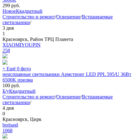
299
руб.
Новое
Квадратный
Строительство и ремонт
/
Освещение
/
Встраиваемые
светильники
/
3 дня
1
Красноярск, Район ТРЦ Планета
XIAOMIYOUPIN
258
+ Ещё 0 фото
неисправные светильники Армстронг LED PPL 595/U 36Вт
6500K призма
100
руб.
Б/у
Квадратный
Строительство и ремонт
/
Освещение
/
Встраиваемые
светильники
/
4 дня
0
Красноярск, Цирк
borisagl
1068