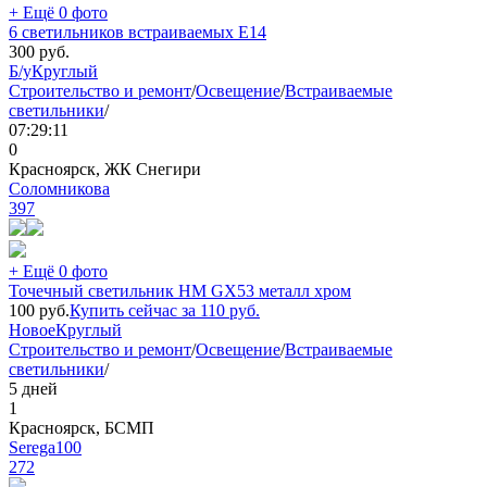
+ Ещё 0 фото
6 светильников встраиваемых Е14
300
руб.
Б/у
Круглый
Строительство и ремонт
/
Освещение
/
Встраиваемые
светильники
/
07:29:11
0
Красноярск, ЖК Снегири
Соломникова
397
+ Ещё 0 фото
Точечный светильник HM GX53 металл хром
100
руб.
Купить сейчас за
110
руб.
Новое
Круглый
Строительство и ремонт
/
Освещение
/
Встраиваемые
светильники
/
5 дней
1
Красноярск, БСМП
Serega100
272