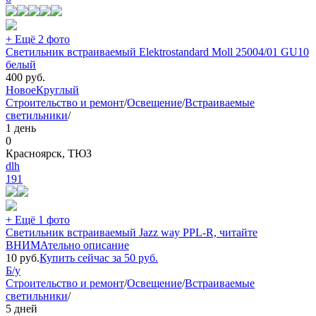
+ Ещё 2 фото
Светильник встраиваемый Elektrostandard Moll 25004/01 GU10
белый
400
руб.
Новое
Круглый
Строительство и ремонт
/
Освещение
/
Встраиваемые
светильники
/
1 день
0
Красноярск, ТЮЗ
dlh
191
+ Ещё 1 фото
Светильник встраиваемый Jazz way PPL-R, читайте
ВНИМАтельно описание
10
руб.
Купить сейчас за
50
руб.
Б/у
Строительство и ремонт
/
Освещение
/
Встраиваемые
светильники
/
5 дней