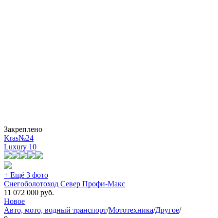
Закреплено
Kras№24
Luxury
10
+ Ещё 3 фото
Снегоболотоход Север Профи-Макс
11 072 000
руб.
Новое
Авто, мото, водный транспорт
/
Мототехника
/
Другое
/