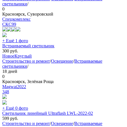
светильники
/
0
Красноярск, Суворовский
Спецкомплекс
СКС
99
+ Ещё 1 фото
Встраиваемый светильник
300
руб.
Новое
Круглый
Строительство и ремонт
/
Освещение
/
Встраиваемые
светильники
/
18 дней
0
Красноярск, Зелёная Роща
Magwai2022
348
+ Ещё 0 фото
Светильник линейный Ultraflash LWL-2022-02
599
руб.
Строительство и ремонт
/
Освещение
/
Встраиваемые