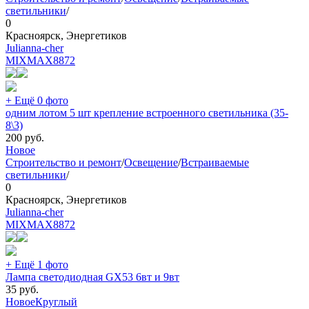
светильники
/
0
Красноярск, Энергетиков
Julianna-cher
MIXMAX
8872
+ Ещё 0 фото
одним лотом 5 шт крепление встроенного светильника (35-
8\3)
200
руб.
Новое
Строительство и ремонт
/
Освещение
/
Встраиваемые
светильники
/
0
Красноярск, Энергетиков
Julianna-cher
MIXMAX
8872
+ Ещё 1 фото
Лампа светодиодная GX53 6вт и 9вт
35
руб.
Новое
Круглый