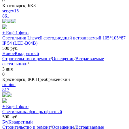
0
Красноярск, БКЗ
sergey15
861
+ Ещё 1 фото
Светильник Litewell светодиодный встраиваемый 105*105*87
IP 54 (LED-B04B)
500
руб.
Новое
Квадратный
Строительство и ремонт
/
Освещение
/
Встраиваемые
светильники
/
3 дня
0
Красноярск, ЖК Преображенский
rrubinn
817
+ Ещё 1 фото
Светильник- фонарь офисный
500
руб.
Б/у
Квадратный
Строительство и ремонт
/
Освещение
/
Встраиваемые