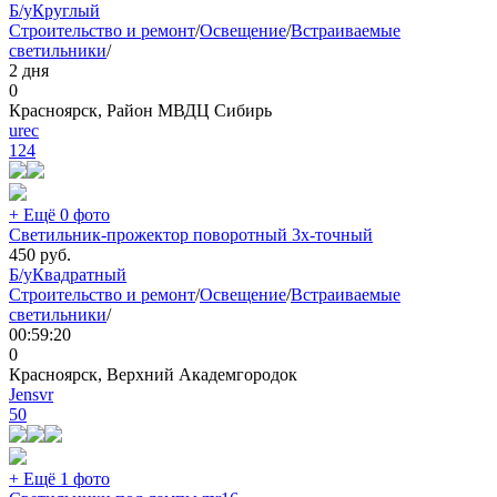
Б/у
Круглый
Строительство и ремонт
/
Освещение
/
Встраиваемые
светильники
/
2 дня
0
Красноярск, Район МВДЦ Сибирь
urec
124
+ Ещё 0 фото
Светильник-прожектор поворотный 3х-точный
450
руб.
Б/у
Квадратный
Строительство и ремонт
/
Освещение
/
Встраиваемые
светильники
/
00:59:20
0
Красноярск, Верхний Академгородок
Jensvr
50
+ Ещё 1 фото