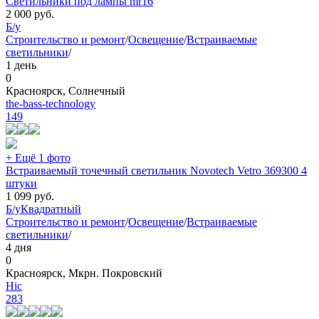
Светильники под лампы mr16
2 000
руб.
Б/у
Строительство и ремонт
/
Освещение
/
Встраиваемые
светильники
/
1 день
0
Красноярск, Солнечный
the-bass-technology
149
+ Ещё 1 фото
Встраиваемый точечный светильник Novotech Vetro 369300 4
штуки
1 099
руб.
Б/у
Квадратный
Строительство и ремонт
/
Освещение
/
Встраиваемые
светильники
/
4 дня
0
Красноярск, Мкрн. Покровский
Hic
283