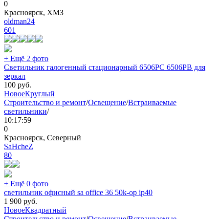
0
Красноярск, ХМЗ
oldman24
601
+ Ещё 2 фото
Светильник галогенный стационарный 6506PC 6506PB для
зеркал
100
руб.
Новое
Круглый
Строительство и ремонт
/
Освещение
/
Встраиваемые
светильники
/
10:17:59
0
Красноярск, Северный
SaHcheZ
80
+ Ещё 0 фото
светильник офисный sa office 36 50k-op ip40
1 900
руб.
Новое
Квадратный
Строительство и ремонт
/
Освещение
/
Встраиваемые