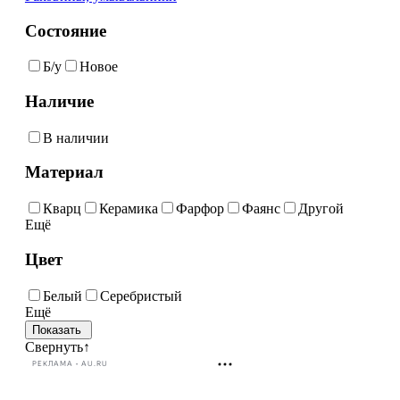
Состояние
Б/у
Новое
Наличие
В наличии
Материал
Кварц
Керамика
Фарфор
Фаянс
Другой
Ещё
Цвет
Белый
Серебристый
Ещё
Свернуть
↑
РЕКЛАМА • AU.RU