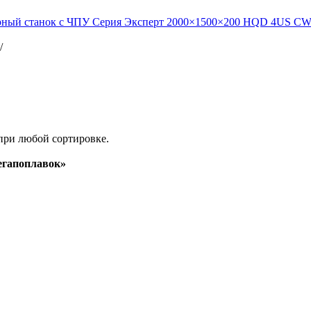
рный станок с ЧПУ Серия Эксперт 2000×1500×200 HQD 4US C
/
при любой сортировке.
гапоплавок»