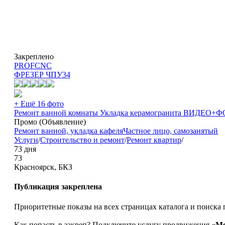
Закреплено
PROFCNC
ФРЕЗЕР ЧПУ
34
+ Ещё 16 фото
Ремонт ванной комнаты Укладка керамогранита ВИДЕ
Промо (Объявление)
Ремонт ванной, укладка кафеля
Частное лицо, самозанятый
Услуги
/
Строительство и ремонт
/
Ремонт квартир
/
73 дня
73
Красноярск, БКЗ
Публикация закреплена
Приоритетные показы на всех страницах каталога и поиска 
Как попасть в закреп? Подключите услугу продвижения
«Ме