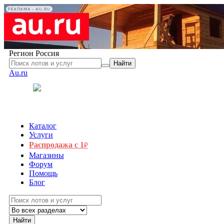
РЕКЛАМА • AU.RU
Регион
Россия
Найти
Au.ru
Каталог
Услуги
Распродажа с 1
₽
Магазины
Форум
Помощь
Блог
Найти