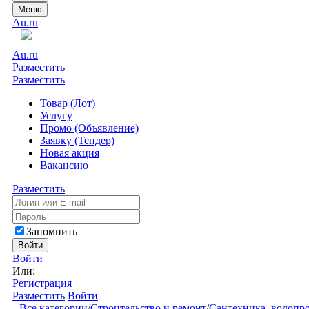
Меню
Au.ru
Au.ru
Разместить
Разместить
Товар (Лот)
Услугу
Промо (Объявление)
Заявку (Тендер)
Новая акция
Вакансию
Разместить
Запомнить
Войти
Войти
Или:
Регистрация
Разместить
Войти
Все категории
/
Строительство и ремонт
/
Сантехника, водопр