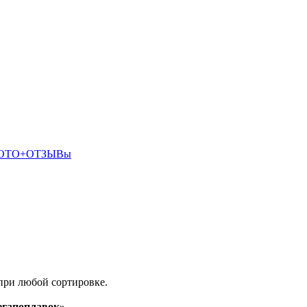
О+ФОТО+ОТЗЫВы
при любой сортировке.
гапоплавок»