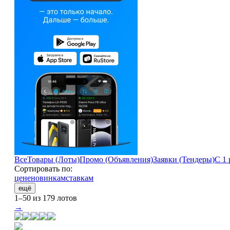
Все
Товары (Лоты)
Промо (Объявления)
Заявки (Тендеры)
С 1 
Сортировать по:
цене
новинкам
ставкам
ещё
1–50 из 179 лотов
→