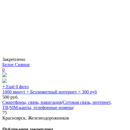
Закреплено
Белое Сияние
0
+ Ещё 0 фото
1000 минут + Безлимитный интернет = 300 руб
500
руб.
Смартфоны, связь, навигация
/
Сотовая связь, интернет,
ТВ
/
SIM-карты, телефонные номера
/
75
Красноярск, Железнодорожников
Публикация закреплена