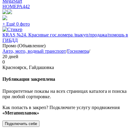
MegaStart
НОМЕРА
442
+ Ещё 0 фото
КRAS №24. Красивые гос.номера /выкуп/продажа/помощь в
ГИБДД
Промо (Объявление)
Авто, мото, водный транспорт
/
Госномера
/
20 дней
0
Красноярск, Гайдашовка
Публикация закреплена
Приоритетные показы на всех страницах каталога и поиска
при любой сортировке.
Как попасть в закреп? Подключите услугу продвижения
«Мегапоплавок»
Подключить себе