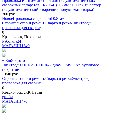
Проволока Brait омедненная для полуавтоматических
сварочных аппаратов ER70S-6 (0.8 мм / 1.0 кг) (инвертор
полуавтоматический, сварочник полувтомат, сварка)
300
руб.
Новое
Проволока сварочная
d 0.8 мм
Строительство и ремонт
/
Сварка и резка
/
Электроды,
проволока для сварки
/
0
Красноярск, Покровка
Работяга24
МАГАЗИН
1349
+ Ещё 0 фото
Электроды DENZEL DER-3, диам. 3 мм, 5 кг, рутиловое
покрытие
1 840
руб.
Строительство и ремонт
/
Сварка и резка
/
Электроды,
проволока для сварки
/
0
Красноярск, ЖК Перья
grotika
МАГАЗИН
470