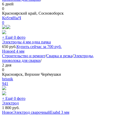
6 дней
0
Красноярский край, Сосновоборск
КоSтяНыЧ
0
+ Ещё 0 фото
Электроды 4 мм одна пачка
650
руб.
Купить сейчас за
700
руб.
Новое
d 4 мм
Строительство и ремонт
/
Сварка и резка
/
Электроды,
проволока для сварки
/
2 дня
0
Красноярск, Верхние Черёмушки
brisnik
941
+ Ещё 0 фото
Электрод
1 800
руб.
Новое
Электрод сварочный
Esab
d 3 мм