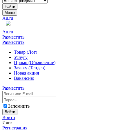
Найти
Меню
Au.ru
Au.ru
Разместить
Разместить
Товар (Лот)
Услугу
Промо (Объявление)
Заявку (Тендер)
Новая акция
Вакансию
Разместить
Запомнить
Войти
Войти
Или:
Регистрация