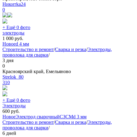
Никитkа24
0
+ Ещё 0 фото
электроды
1 000
руб.
Новое
d 4 мм
Строительство и ремонт
/
Сварка и резка
/
Электроды,
проволока для сварки
/
3 дня
0
Красноярский край, Емельяново
Strelok_80
310
+ Ещё 0 фото
Электроды
600
руб.
Новое
Электрод сварочный
СЗСМ
d 3 мм
Строительство и ремонт
/
Сварка и резка
/
Электроды,
проволока для сварки
/
6 дней