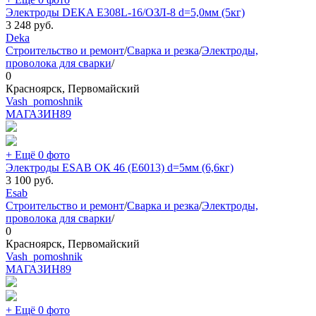
Электроды DEKA Е308L-16/ОЗЛ-8 d=5,0мм (5кг)
3 248
руб.
Deka
Строительство и ремонт
/
Сварка и резка
/
Электроды,
проволока для сварки
/
0
Красноярск, Первомайский
Vash_pomoshnik
МАГАЗИН
89
+ Ещё 0 фото
Электроды ESAB ОК 46 (E6013) d=5мм (6,6кг)
3 100
руб.
Esab
Строительство и ремонт
/
Сварка и резка
/
Электроды,
проволока для сварки
/
0
Красноярск, Первомайский
Vash_pomoshnik
МАГАЗИН
89
+ Ещё 0 фото