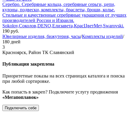
Серебро. Серебряные кольца, серебряные серьги, цепи,
кулоны, подвески, комплекты, браслеты, броши, колье.
Стильные и качественные серебряные украшения от лучших
производителей России и Израиля.
Sokolov,Соколов,DENO,Елизавета,КрасЦветМет,Swarovski.
190
руб.
Ювелирные изделия, бижутерия, часы
/
Комплекты изделий
/
180 дней
3
Красноярск, Район ТК Славянский
Публикация закреплена
Приоритетные показы на всех страницах каталога и поиска
при любой сортировке.
Как попасть в закреп? Подключите услугу продвижения
«Мегапоплавок»
Подключить себе