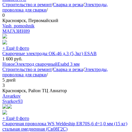
Строительство и ремонт
/
Сварка и резка
/
Электроды,
проволока для сварки
/
0
Красноярск, Первомайский
Vash_pomoshnik
МАГАЗИН
89
+ Ещё 0 фото
Сварочные электроды ОК-46 д.3 (5,3кг) ESAB
1 600
руб.
Новое
Электрод сварочный
Esab
d 3 мм
Строительство и ремонт
/
Сварка и резка
/
Электроды,
проволока для сварки
/
5 дней
3
Красноярск, Район ТЦ Авиатор
Asvarkov
Svarkov
93
+ Ещё 0 фото
Сварочная проволока WS Weldeship ER70S-6 d=1,0 мм (15 кг)
стальная омедненная (Св08Г2С)