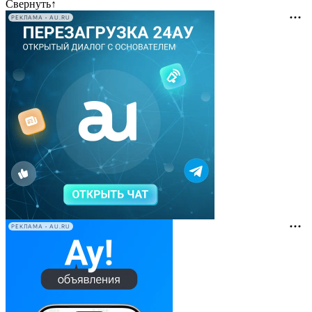
Свернуть
↑
РЕКЛАМА • AU.RU
РЕКЛАМА • AU.RU