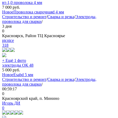
вт-1,0 проволока 4 мм
7 000
руб.
Новое
Проволока сварочная
d 4 мм
Строительство и ремонт
/
Сварка и резка
/
Электроды,
проволока для сварки
/
3 дня
0
Красноярск, Район ТЦ Красноярье
picnicе
318
+ Ещё 1 фото
электроды ОК 48
5 000
руб.
Новое
Esab
d 5 мм
Строительство и ремонт
/
Сварка и резка
/
Электроды,
проволока для сварки
/
00:59:17
0
Красноярский край, п. Минино
Игорь ДИ
0