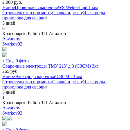
2 000
руб.
Новое
Проволока сварочная
WS Weldeship
d 1 мм
Строительство и ремонт
/
Сварка и резка
/
Электроды,
проволока для сварки
/
5 дней
0
Красноярск, Район ТЦ Авиатор
Asvarkov
Svarkov
93
+ Ещё 0 фото
Сварочные электроды ТМУ 21У д.3 (СЗСМ) 3кг
265
руб.
Новое
Электрод сварочный
СЗСМ
d 3 мм
Строительство и ремонт
/
Сварка и резка
/
Электроды,
проволока для сварки
/
5 дней
1
Красноярск, Район ТЦ Авиатор
Asvarkov
Svarkov
93
+ Ещё 0 фото