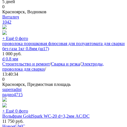
5 дней
0
Красноярск, Водников
Виталич
1042
+ Ещё 0 фото
проволока порошковая флюсовая для полуавтомата для сварки
без газа 1кг 0.8мм (ш17)
1 000
руб.
d 0.8 мм
Строительство и ремонт
/
Сварка и резка
/
Электроды,
проволока для сварки
/
13:40:34
0
Красноярск, Предмостная площадь
superradist
радио
4715
+ Ещё 0 фото
Вольфрам GoldSpark WC-20 d=3,2мм AC/DC
11 750
руб.
Новое
GWC