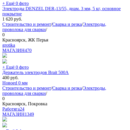
+ Ещё 0 фото
Электроды DENZEL DER-13/55, диам. 3 мм, 5 кг, основное
покрытие
1 620
руб.
Строительство и ремонт
/
Сварка и резка
/
Электроды,
проволока для сварки
/
0
Красноярск, ЖК Перья
grotika
МАГАЗИН
470
+ Ещё 0 фото
Держатель электродов Brait 500А
400
руб.
Новое
d 0 мм
Строительство и ремонт
/
Сварка и резка
/
Электроды,
проволока для сварки
/
0
Красноярск, Покровка
Работяга24
МАГАЗИН
1349