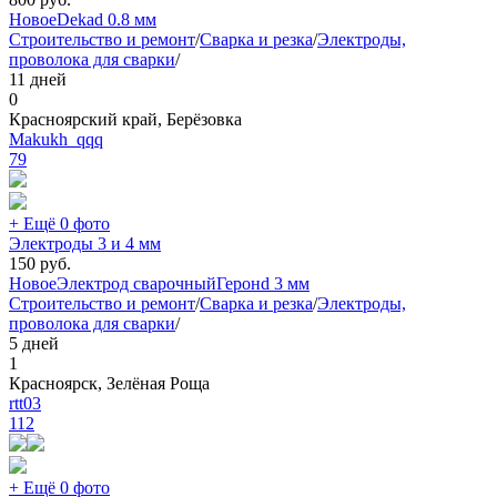
Новое
Deka
d 0.8 мм
Строительство и ремонт
/
Сварка и резка
/
Электроды,
проволока для сварки
/
11 дней
0
Красноярский край, Берёзовка
Makukh_qqq
79
+ Ещё 0 фото
Электроды 3 и 4 мм
150
руб.
Новое
Электрод сварочный
Герон
d 3 мм
Строительство и ремонт
/
Сварка и резка
/
Электроды,
проволока для сварки
/
5 дней
1
Красноярск, Зелёная Роща
rtt03
112
+ Ещё 0 фото