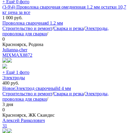
+ Ещё 0 фото
(3-9\4) Проволока сварочная омедненная 1.2 мм остатки 10,7
кг цена за все
1 000
руб.
Проволока сварочная
d 1.2 мм
Строительство и ремонт
/
Сварка и резка
/
Электроды,
проволока для сварки
/
0
Красноярск, Родина
Julianna-cher
MIXMAX
8872
+ Ещё 1 фото
Электроды
400
руб.
Новое
Электрод сварочный
d 4 мм
Строительство и ремонт
/
Сварка и резка
/
Электроды,
проволока для сварки
/
3 дня
0
Красноярск, ЖК Скандис
Алексей Ранколович
31