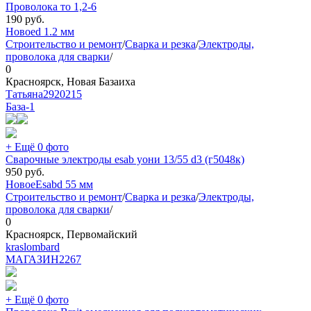
Проволока то 1,2-6
190
руб.
Новое
d 1.2 мм
Строительство и ремонт
/
Сварка и резка
/
Электроды,
проволока для сварки
/
0
Красноярск, Новая Базаиха
Татьяна2920215
База
-1
+ Ещё 0 фото
Сварочные электроды esab уони 13/55 d3 (г5048к)
950
руб.
Новое
Esab
d 55 мм
Строительство и ремонт
/
Сварка и резка
/
Электроды,
проволока для сварки
/
0
Красноярск, Первомайский
kraslombard
МАГАЗИН
2267
+ Ещё 0 фото