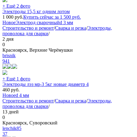
+ Ещё 2 фото
Электроды 15,5 кг одним лотом
1 000
руб.
Купить сейчас за
1 500
руб.
Новое
Электрод сварочный
d 3 мм
Строительство и ремонт
/
Сварка и резка
/
Электроды,
проволока для сварки
/
2 дня
0
Красноярск, Верхние Черёмушки
brisnik
941
+ Ещё 1 фото
Электроды лэз мр-3 5кг новые диаметр 4
460
руб.
Новое
d 4 мм
Строительство и ремонт
/
Сварка и резка
/
Электроды,
проволока для сварки
/
13 дней
0
Красноярск, Суворовский
lenchik85
37