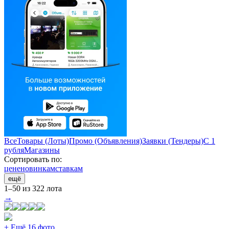
Все
Товары (Лоты)
Промо (Объявления)
Заявки (Тендеры)
С 1
рубля
Магазины
Сортировать по:
цене
новинкам
ставкам
ещё
1–50 из 322 лота
→
+ Ещё 16 фото