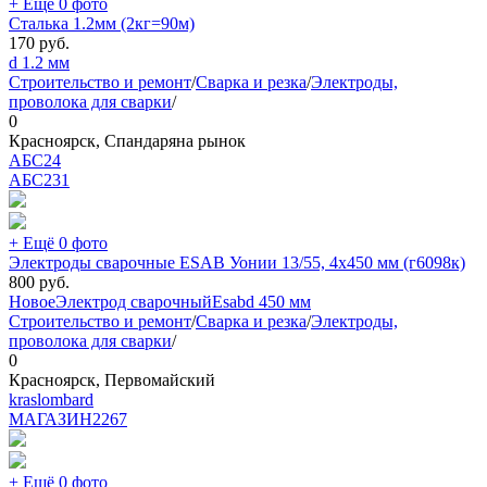
+ Ещё 0 фото
Сталька 1.2мм (2кг=90м)
170
руб.
d 1.2 мм
Строительство и ремонт
/
Сварка и резка
/
Электроды,
проволока для сварки
/
0
Красноярск, Спандаряна рынок
АБС24
АБС
231
+ Ещё 0 фото
Электроды сварочные ESAB Уонии 13/55, 4х450 мм (г6098к)
800
руб.
Новое
Электрод сварочный
Esab
d 450 мм
Строительство и ремонт
/
Сварка и резка
/
Электроды,
проволока для сварки
/
0
Красноярск, Первомайский
kraslombard
МАГАЗИН
2267
+ Ещё 0 фото