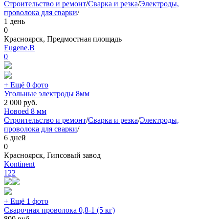
Строительство и ремонт
/
Сварка и резка
/
Электроды,
проволока для сварки
/
1 день
0
Красноярск, Предмостная площадь
Eugene.B
0
+ Ещё 0 фото
Угольные электроды 8мм
2 000
руб.
Новое
d 8 мм
Строительство и ремонт
/
Сварка и резка
/
Электроды,
проволока для сварки
/
6 дней
0
Красноярск, Гипсовый завод
Kontinent
122
+ Ещё 1 фото
Сварочная проволока 0,8-1 (5 кг)
800
руб.