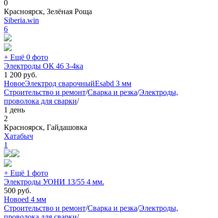
0
Красноярск, Зелёная Роща
Siberia.win
6
+ Ещё 0 фото
Электроды ОК 46 3-4ка
1 200
руб.
Новое
Электрод сварочный
Esab
d 3 мм
Строительство и ремонт
/
Сварка и резка
/
Электроды,
проволока для сварки
/
1 день
2
Красноярск, Гайдашовка
Хатабыч
1
+ Ещё 1 фото
Электроды УОНИ 13/55 4 мм.
500
руб.
Новое
d 4 мм
Строительство и ремонт
/
Сварка и резка
/
Электроды,
проволока для сварки
/