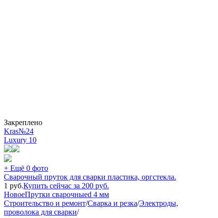
Закреплено
Kras№24
Luxury
10
+ Ещё 0 фото
Сварочный пруток для сварки пластика, оргстекла.
1
руб.
Купить сейчас за
200
руб.
Новое
Прутки сварочные
d 4 мм
Строительство и ремонт
/
Сварка и резка
/
Электроды,
проволока для сварки
/