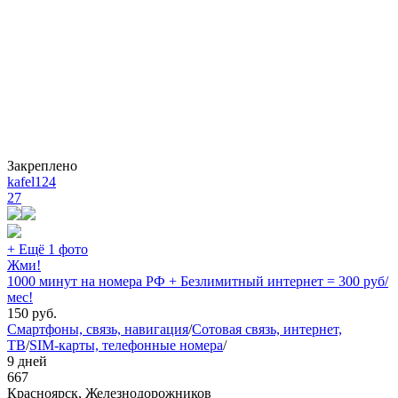
Закреплено
kafel124
27
+ Ещё 1 фото
Жми!
1000 минут на номера РФ + Безлимитный интернет = 300 руб/
мес!
150
руб.
Смартфоны, связь, навигация
/
Сотовая связь, интернет,
ТВ
/
SIM-карты, телефонные номера
/
9 дней
667
Красноярск, Железнодорожников