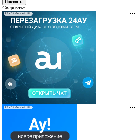
Свернуть
↑
РЕКЛАМА • AU.RU
РЕКЛАМА • AU.RU