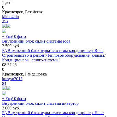
1 день
0
Красноярск, Базайская
klimo4kin
252
+ Ещё 0 фото
Внутренний блок сплит-системы roda
2 500
руб.
Б/у
Внутренний блок мультисистемы кондиционера
Roda
Строительство и ремонт
/
Тепловое оборудование, климат
/
Кондиционеры, сплит-системы
/
08:57:25
0
Красноярск, Гайдашовка
krasyar2013
84
+ Ещё 0 фото
Внутренний блок сплит-система инвертор
3 000
руб.
Б/у
Внутренний блок мультисистемы кондиционера
Haier