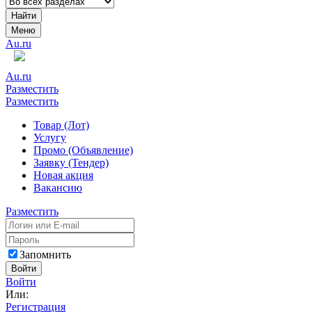
Найти
Меню
Au.ru
Au.ru
Разместить
Разместить
Товар (Лот)
Услугу
Промо (Объявление)
Заявку (Тендер)
Новая акция
Вакансию
Разместить
Запомнить
Войти
Войти
Или:
Регистрация