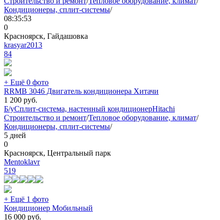
Строительство и ремонт
/
Тепловое оборудование, климат
/
Кондиционеры, сплит-системы
/
08:35:53
0
Красноярск, Гайдашовка
krasyar2013
84
+ Ещё 0 фото
RRMB 3046 Двигатель кондиционера Хитачи
1 200
руб.
Б/у
Сплит-система, настенный кондиционер
Hitachi
Строительство и ремонт
/
Тепловое оборудование, климат
/
Кондиционеры, сплит-системы
/
5 дней
0
Красноярск, Центральный парк
Mentoklavr
519
+ Ещё 1 фото
Кондиционер Мобильный
16 000
руб.