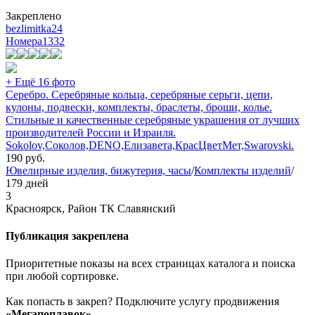
Закреплено
bezlimitka24
Номера
1332
+ Ещё 16 фото
Серебро. Серебряные кольца, серебряные серьги, цепи,
кулоны, подвески, комплекты, браслеты, броши, колье.
Стильные и качественные серебряные украшения от лучших
производителей России и Израиля.
Sokolov,Соколов,DENO,Елизавета,КрасЦветМет,Swarovski.
190
руб.
Ювелирные изделия, бижутерия, часы
/
Комплекты изделий
/
179 дней
3
Красноярск, Район ТК Славянский
Публикация закреплена
Приоритетные показы на всех страницах каталога и поиска
при любой сортировке.
Как попасть в закреп? Подключите услугу продвижения
«Мегапоплавок»