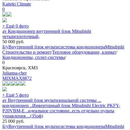
Kaiteki Climate
0
+ Ещё 0 фото
av Кондиционер внутренний блок Mitsubishi
четырехпоточный,
50 000
руб.
Б/у
Внутренний блок мультисистемы кондиционера
Mitsubishi
Строительство и ремонт
/
Тепловое оборудование, климат
/
Кондиционеры, сплит-системы
/
0
Красноярск, ХМЗ
Julianna-cher
MIXMAX
8872
+ Ещё 5 фото
av Внутренний блок мультизональной системы ...
кондиционер ..Инверторный блок Mitsubishi Electric PKFY-
P20VBM-E ..идеальное состояние..есть отдельно пульты
управления....(35оф)
25 000
руб.
Б/у
Внутренний блок мультисистемы кондиционера
Mitsubishi