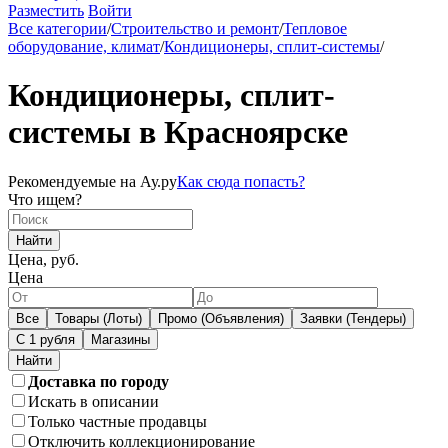
Разместить
Войти
Все категории
/
Строительство и ремонт
/
Тепловое
оборудование, климат
/
Кондиционеры, сплит-системы
/
Кондиционеры, сплит-
системы в Красноярске
Рекомендуемые на Ау.ру
Как сюда попасть?
Что ищем?
Найти
Цена, руб.
Цена
Все
Товары (Лоты)
Промо (Объявления)
Заявки (Тендеры)
С 1 рубля
Магазины
Доставка по городу
Искать в описании
Только частные продавцы
Отключить коллекционирование