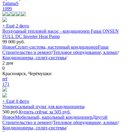
TatianaS
1099
+ Ещё 2 фото
Воздушный тепловой насос - кондиционер Funai ONSEN
FULL DC Inverter Heat Pump
99 000
руб.
Новое
Сплит-система, настенный кондиционер
Funai
Строительство и ремонт
/
Тепловое оборудование, климат
/
Кондиционеры, сплит-системы
/
2 дня
0
Красноярск, Черёмушки
ref
171
+ Ещё 0 фото
Универсальный пульт для кондиционера
500
руб.
Купить сейчас за
505
руб.
Новое
Мобильный, напольный кондиционер
Другой
Строительство и ремонт
/
Тепловое оборудование, климат
/
Кондиционеры, сплит-системы
/