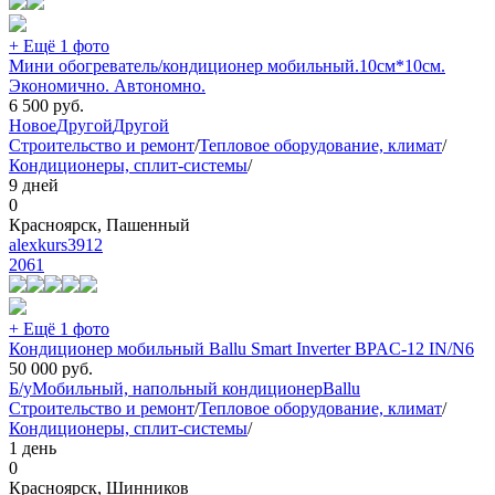
+ Ещё 1 фото
Мини обогреватель/кондиционер мобильный.10см*10см.
Экономично. Автономно.
6 500
руб.
Новое
Другой
Другой
Строительство и ремонт
/
Тепловое оборудование, климат
/
Кондиционеры, сплит-системы
/
9 дней
0
Красноярск, Пашенный
alexkurs3912
2061
+ Ещё 1 фото
Кондиционер мобильный Ballu Smart Inverter BPAC-12 IN/N6
50 000
руб.
Б/у
Мобильный, напольный кондиционер
Ballu
Строительство и ремонт
/
Тепловое оборудование, климат
/
Кондиционеры, сплит-системы
/
1 день
0
Красноярск, Шинников