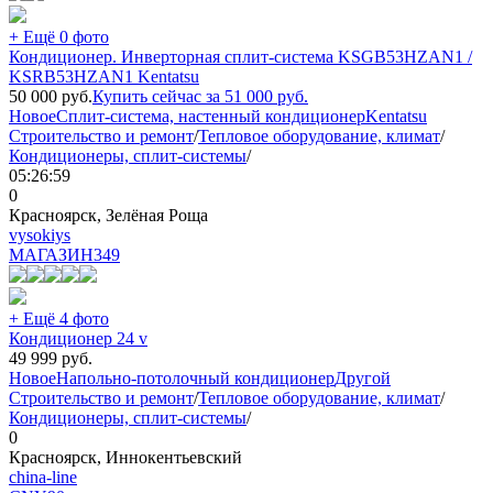
+ Ещё 0 фото
Кондиционер. Инверторная сплит-система KSGB53HZAN1 /
KSRB53HZAN1 Kentatsu
50 000
руб.
Купить сейчас за
51 000
руб.
Новое
Сплит-система, настенный кондиционер
Kentatsu
Строительство и ремонт
/
Тепловое оборудование, климат
/
Кондиционеры, сплит-системы
/
05:26:59
0
Красноярск, Зелёная Роща
vysokiys
МАГАЗИН
349
+ Ещё 4 фото
Кондиционер 24 v
49 999
руб.
Новое
Напольно-потолочный кондиционер
Другой
Строительство и ремонт
/
Тепловое оборудование, климат
/
Кондиционеры, сплит-системы
/
0
Красноярск, Иннокентьевский
china-line