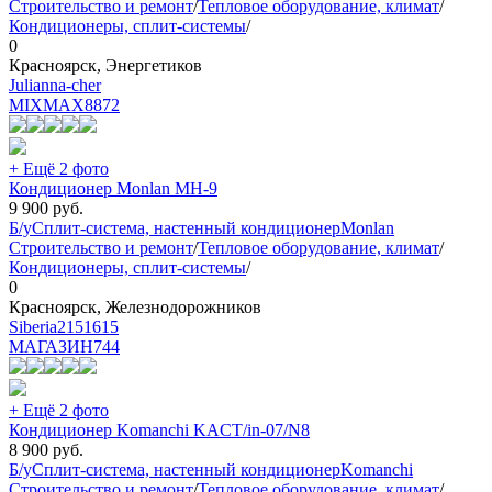
Строительство и ремонт
/
Тепловое оборудование, климат
/
Кондиционеры, сплит-системы
/
0
Красноярск, Энергетиков
Julianna-cher
MIXMAX
8872
+ Ещё 2 фото
Кондиционер Monlan MH-9
9 900
руб.
Б/у
Сплит-система, настенный кондиционер
Monlan
Строительство и ремонт
/
Тепловое оборудование, климат
/
Кондиционеры, сплит-системы
/
0
Красноярск, Железнодорожников
Siberia2151615
МАГАЗИН
744
+ Ещё 2 фото
Кондиционер Komanchi KACT/in-07/N8
8 900
руб.
Б/у
Сплит-система, настенный кондиционер
Komanchi
Строительство и ремонт
/
Тепловое оборудование, климат
/