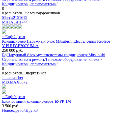
Кондиционеры, сплит-системы
/
0
Красноярск, Железнодорожников
Siberia2151615
МАГАЗИН
744
+ Ещё 2 фото
Кондиционер Наружный блок Mitsubishi Electric серия Replace
Y PUHY-P300YJM-A
250 000
руб.
Б/у
Наружный блок мультисистемы кондиционера
Mitsubishi
Строительство и ремонт
/
Тепловое оборудование, климат
/
Кондиционеры, сплит-системы
/
0
Красноярск, Энергетиков
Julianna-cher
MIXMAX
8872
+ Ещё 0 фото
Блок ротации кондиционеров БУРР-1М
3 500
руб.
Новое
Другой
Другой