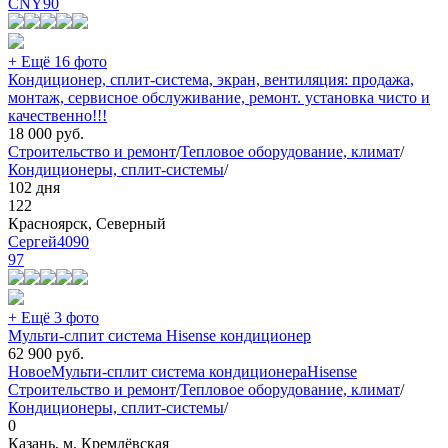
CNY
90
+ Ещё 16 фото
Кондиционер, сплит-система, экран, вентиляция: продажа,
монтаж, сервисное обслуживание, ремонт. установка чисто и
качественно!!!
18 000
руб.
Строительство и ремонт
/
Тепловое оборудование, климат
/
Кондиционеры, сплит-системы
/
102 дня
122
Красноярск, Северный
Сергей4090
97
+ Ещё 3 фото
Мульти-слпит система Hisense кондиционер
62 900
руб.
Новое
Мульти-сплит система кондиционера
Hisense
Строительство и ремонт
/
Тепловое оборудование, климат
/
Кондиционеры, сплит-системы
/
0
Казань, м. Кремлёвская