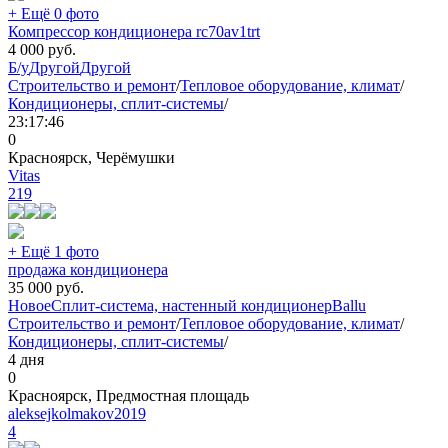
+ Ещё 0 фото
Компрессор кондиционера rc70av1trt
4 000
руб.
Б/у
Другой
Другой
Строительство и ремонт
/
Тепловое оборудование, климат
/
Кондиционеры, сплит-системы
/
23:17:46
0
Красноярск, Черёмушки
Vitas
219
+ Ещё 1 фото
продажа кондиционера
35 000
руб.
Новое
Сплит-система, настенный кондиционер
Ballu
Строительство и ремонт
/
Тепловое оборудование, климат
/
Кондиционеры, сплит-системы
/
4 дня
0
Красноярск, Предмостная площадь
aleksejkolmakov2019
4