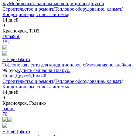
Б/у
Мобильный, напольный кондиционер
Другой
Строительство и ремонт
/
Тепловое оборудование, климат
/
Кондиционеры, сплит-системы
/
14 дней
0
Красноярск, ТЮЗ
Dima956
152
+ Ещё 0 фото
Тефлоновая лента для кондиционеров обмоточная не клейкая
99
руб.
Купить сейчас за
100
руб.
Новое
Другой
Другой
Строительство и ремонт
/
Тепловое оборудование, климат
/
Кондиционеры, сплит-системы
/
14 дней
0
Красноярск, Годенко
barion
70
+ Ещё 1 фото