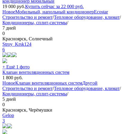
кондиционер мобильный
19 000
руб.
Купить сейчас за
22 000
руб.
Новое
Мобильный, напольный кондиционер
Ecostar
Строительство и ремонт
/
Тепловое оборудование, климат
/
Кондиционеры, сплит-системы
/
7 дней
0
Красноярск, Солнечный
Stroy_Krsk124
6
+ Ещё 1 фото
Клапан вентиляционных систем
1 800
руб.
Новое
Клапан вентиляционных систем
Другой
Строительство и ремонт
/
Тепловое оборудование, климат
/
Кондиционеры, сплит-системы
/
5 дней
0
Красноярск, Черёмушки
Gelop
3