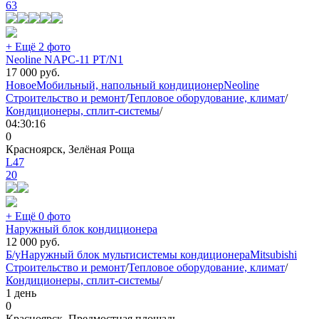
63
+ Ещё 2 фото
Neoline NAPC-11 PT/N1
17 000
руб.
Новое
Мобильный, напольный кондиционер
Neoline
Строительство и ремонт
/
Тепловое оборудование, климат
/
Кондиционеры, сплит-системы
/
04:30:16
0
Красноярск, Зелёная Роща
L47
20
+ Ещё 0 фото
Наружный блок кондиционера
12 000
руб.
Б/у
Наружный блок мультисистемы кондиционера
Mitsubishi
Строительство и ремонт
/
Тепловое оборудование, климат
/
Кондиционеры, сплит-системы
/
1 день
0
Красноярск, Предмостная площадь