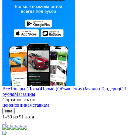
Все
Товары (Лоты)
Промо (Объявления)
Заявки (Тендеры)
С 1
рубля
Магазины
Сортировать по:
цене
новинкам
ставкам
ещё
1–50 из 91 лота
→