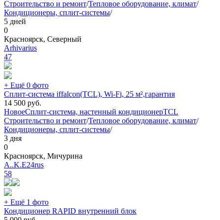
Строительство и ремонт
/
Тепловое оборудование, климат
/
Кондиционеры, сплит-системы
/
5 дней
0
Красноярск, Северный
Arhivarius
47
+ Ещё 0 фото
Сплит-система iffalcon(TCL), Wi-Fi, 25 м²,гарантия
14 500
руб.
Новое
Сплит-система, настенный кондиционер
TCL
Строительство и ремонт
/
Тепловое оборудование, климат
/
Кондиционеры, сплит-системы
/
3 дня
0
Красноярск, Мичурина
A..K.E24rus
58
+ Ещё 1 фото
Кондиционер RAPID внутренний блок
5 000
руб.