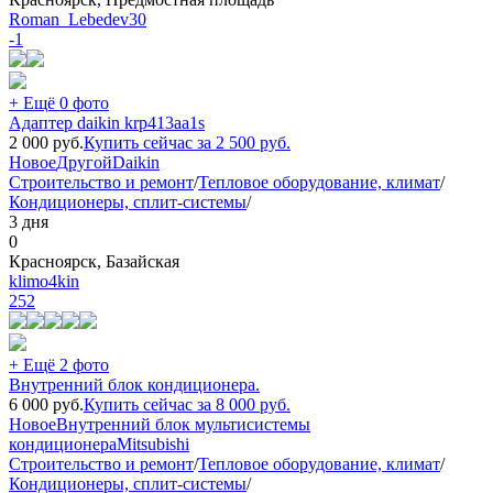
Roman_Lebedev30
-1
+ Ещё 0 фото
Адаптер daikin krp413aa1s
2 000
руб.
Купить сейчас за
2 500
руб.
Новое
Другой
Daikin
Строительство и ремонт
/
Тепловое оборудование, климат
/
Кондиционеры, сплит-системы
/
3 дня
0
Красноярск, Базайская
klimo4kin
252
+ Ещё 2 фото
Внутренний блок кондиционера.
6 000
руб.
Купить сейчас за
8 000
руб.
Новое
Внутренний блок мультисистемы
кондиционера
Mitsubishi
Строительство и ремонт
/
Тепловое оборудование, климат
/
Кондиционеры, сплит-системы
/