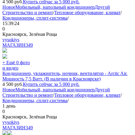
4 500
руб.
Купить сейчас за
5 000
руб.
Новое
Мобильный, напольный кондиционер
Другой
Строительство и ремонт
/
Тепловое оборудование, климат
/
Кондиционеры, сплит-системы
/
15:39:24
0
Красноярск, Зелёная Роща
vysokiys
МАГАЗИН
349
+ Ещё 0 фото
и видео
Кондиционер, увлажнитель, ночник, вентилятор - Arctic Air.
Мощность 7,5 Ватт. (В наличии в Красноярске)
4 500
руб.
Купить сейчас за
5 000
руб.
Новое
Мобильный, напольный кондиционер
Другой
Строительство и ремонт
/
Тепловое оборудование, климат
/
Кондиционеры, сплит-системы
/
1 день
0
Красноярск, Зелёная Роща
vysokiys
МАГАЗИН
349