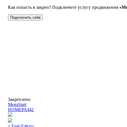
Как попасть в закреп? Подключите услугу продвижения
«Ме
Подключить себе
Закреплено
MegaStart
НОМЕРА
442
+ Ещё 0 фото