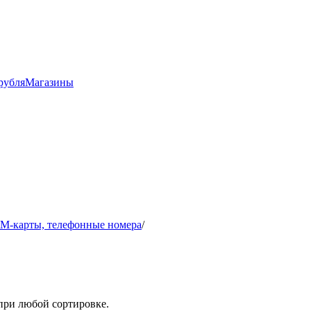
рубля
Магазины
IM-карты, телефонные номера
/
при любой сортировке.