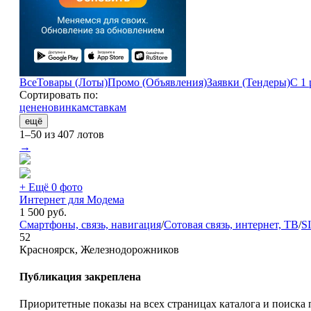
Все
Товары (Лоты)
Промо (Объявления)
Заявки (Тендеры)
С 1 
Сортировать по:
цене
новинкам
ставкам
ещё
1–50 из 407 лотов
→
+ Ещё 0 фото
Интернет для Модема
1 500
руб.
Смартфоны, связь, навигация
/
Сотовая связь, интернет, ТВ
/
S
52
Красноярск, Железнодорожников
Публикация закреплена
Приоритетные показы на всех страницах каталога и поиска 