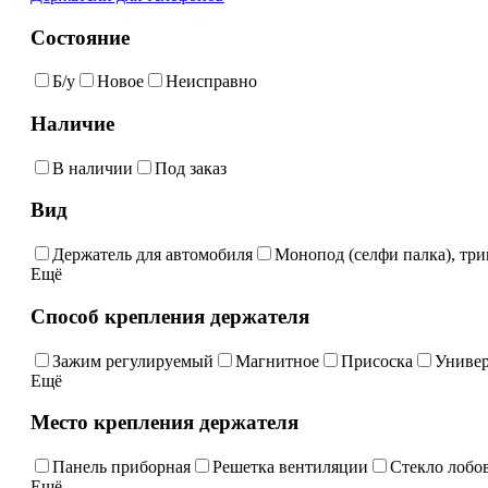
Состояние
Б/у
Новое
Неисправно
Наличие
В наличии
Под заказ
Вид
Держатель для автомобиля
Монопод (селфи палка), три
Ещё
Способ крепления держателя
Зажим регулируемый
Магнитное
Присоска
Униве
Ещё
Место крепления держателя
Панель приборная
Решетка вентиляции
Стекло лобо
Ещё