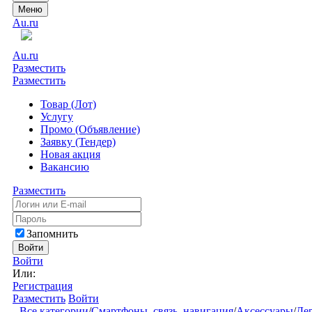
Меню
Au.ru
Au.ru
Разместить
Разместить
Товар (Лот)
Услугу
Промо (Объявление)
Заявку (Тендер)
Новая акция
Вакансию
Разместить
Запомнить
Войти
Войти
Или:
Регистрация
Разместить
Войти
Все категории
/
Смартфоны, связь, навигация
/
Аксессуары
/
Де