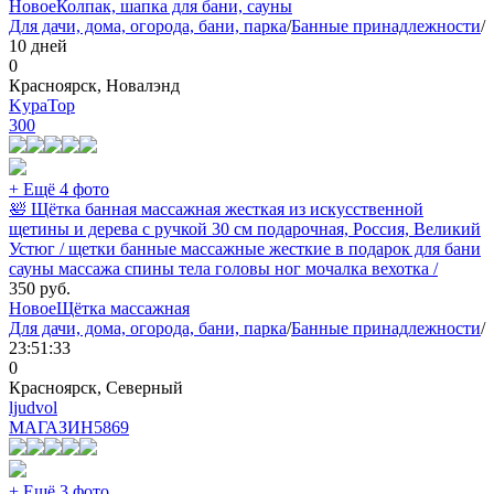
Новое
Колпак, шапка для бани, сауны
Для дачи, дома, огорода, бани, парка
/
Банные принадлежности
/
10 дней
0
Красноярск, Новалэнд
KypaTop
300
+ Ещё 4 фото
🛀 Щётка банная массажная жесткая из искусственной
щетины и дерева с ручкой 30 см подарочная, Россия, Великий
Устюг / щетки банные массажные жесткие в подарок для бани
сауны массажа спины тела головы ног мочалка вехотка /
350
руб.
Новое
Щётка массажная
Для дачи, дома, огорода, бани, парка
/
Банные принадлежности
/
23:51:33
0
Красноярск, Северный
ljudvol
МАГАЗИН
5869
+ Ещё 3 фото