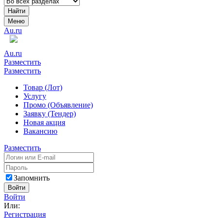
Найти
Меню
Au.ru
Au.ru
Разместить
Разместить
Товар (Лот)
Услугу
Промо (Объявление)
Заявку (Тендер)
Новая акция
Вакансию
Разместить
Запомнить
Войти
Войти
Или:
Регистрация