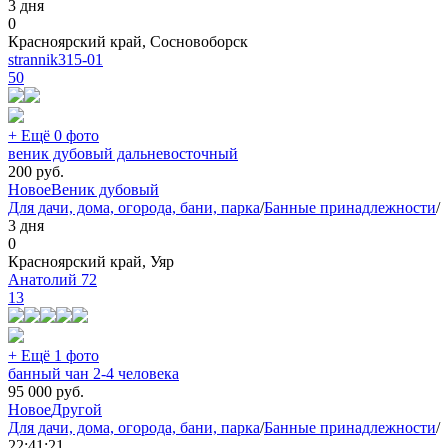
3 дня
0
Красноярский край, Сосновоборск
strannik315-01
50
+ Ещё 0 фото
веник дубовый дальневосточный
200
руб.
Новое
Веник дубовый
Для дачи, дома, огорода, бани, парка
/
Банные принадлежности
/
3 дня
0
Красноярский край, Уяр
Анатолий 72
13
+ Ещё 1 фото
банный чан 2-4 человека
95 000
руб.
Новое
Другой
Для дачи, дома, огорода, бани, парка
/
Банные принадлежности
/
22:41:21