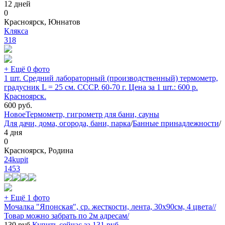
12 дней
0
Красноярск, Юннатов
Клякса
318
+ Ещё 0 фото
1 шт. Средний лабораторный (производственный) термометр,
градусник L = 25 см. СССР. 60-70 г. Цена за 1 шт.: 600 р.
Красноярск.
600
руб.
Новое
Термометр, гигрометр для бани, сауны
Для дачи, дома, огорода, бани, парка
/
Банные принадлежности
/
4 дня
0
Красноярск, Родина
24kupit
1453
+ Ещё 1 фото
Мочалка "Японская", ср. жесткости, лента, 30х90см, 4 цвета//
Товар можно забрать по 2м адресам/
130
руб.
Купить сейчас за
131
руб.