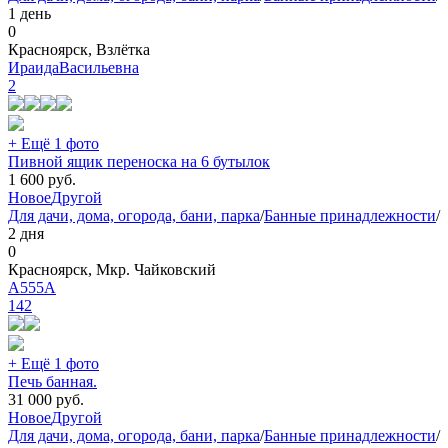
1 день
0
Красноярск, Взлётка
ИраидаВасильевна
2
+ Ещё 1 фото
Пивной ящик переноска на 6 бутылок
1 600
руб.
Новое
Другой
Для дачи, дома, огорода, бани, парка
/
Банные принадлежности
/
2 дня
0
Красноярск, Мкр. Чайковский
A555A
142
+ Ещё 1 фото
Печь банная.
31 000
руб.
Новое
Другой
Для дачи, дома, огорода, бани, парка
/
Банные принадлежности
/