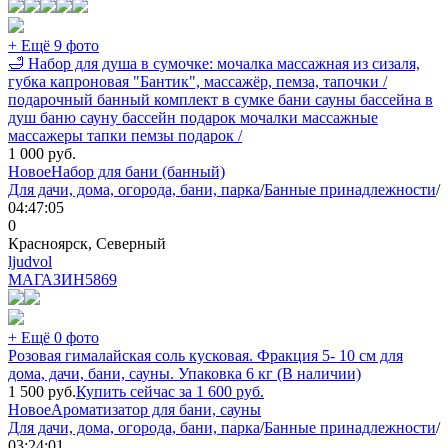
+ Ещё 9 фото
🛁 Набор для душа в сумочке: мочалка массажная из сизаля,
губка капроновая "Бантик", массажёр, пемза, тапочки /
подарочный банный комплект в сумке бани сауны бассейна в
душ баню сауну бассейн подарок мочалки массажные
массажеры тапки пемзы подарок /
1 000
руб.
Новое
Набор для бани (банный)
Для дачи, дома, огорода, бани, парка
/
Банные принадлежности
/
04:47:05
0
Красноярск, Северный
ljudvol
МАГАЗИН
5869
+ Ещё 0 фото
Розовая гималайская соль кусковая. Фракция 5- 10 см для
дома, дачи, бани, сауны. Упаковка 6 кг (В наличии)
1 500
руб.
Купить сейчас за
1 600
руб.
Новое
Ароматизатор для бани, сауны
Для дачи, дома, огорода, бани, парка
/
Банные принадлежности
/
03:24:01