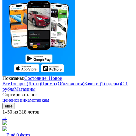
Показаны:
Состояние: Новое
Все
Товары (Лоты)
Промо (Объявления)
Заявки (Тендеры)
С 1
рубля
Магазины
Сортировать по:
цене
новинкам
ставкам
ещё
1–50 из 318 лотов
→
+ Ещё 0 фото