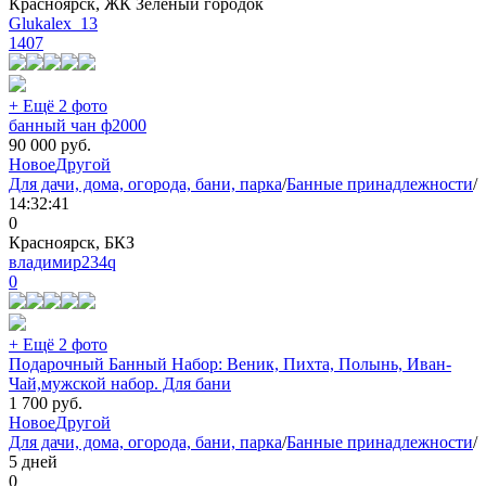
Красноярск, ЖК Зеленый городок
Glukalex_13
1407
+ Ещё 2 фото
банный чан ф2000
90 000
руб.
Новое
Другой
Для дачи, дома, огорода, бани, парка
/
Банные принадлежности
/
14:32:41
0
Красноярск, БКЗ
владимир234q
0
+ Ещё 2 фото
Подарочный Банный Набор: Веник, Пихта, Полынь, Иван-
Чай,мужской набор. Для бани
1 700
руб.
Новое
Другой
Для дачи, дома, огорода, бани, парка
/
Банные принадлежности
/
5 дней
0