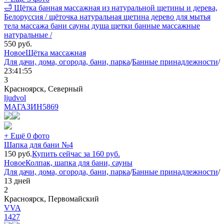
🛁 Щётка банная массажная из натуральной щетины и дерева,
Белоруссия / щёточка натуральная щетина дерево для мытья
тела массажа бани сауны душа щетки банные массажные
натуральные /
550
руб.
Новое
Щётка массажная
Для дачи, дома, огорода, бани, парка
/
Банные принадлежности
/
23:41:55
3
Красноярск, Северный
ljudvol
МАГАЗИН
5869
+ Ещё 0 фото
Шапка для бани №4
150
руб.
Купить сейчас за
160
руб.
Новое
Колпак, шапка для бани, сауны
Для дачи, дома, огорода, бани, парка
/
Банные принадлежности
/
13 дней
2
Красноярск, Первомайский
VVA
1427