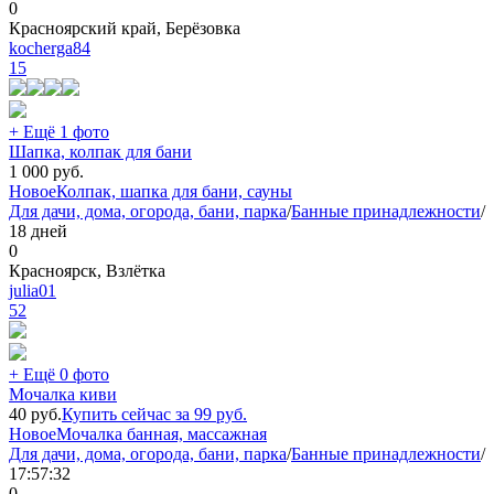
0
Красноярский край, Берёзовка
kocherga84
15
+ Ещё 1 фото
Шапка, колпак для бани
1 000
руб.
Новое
Колпак, шапка для бани, сауны
Для дачи, дома, огорода, бани, парка
/
Банные принадлежности
/
18 дней
0
Красноярск, Взлётка
julia01
52
+ Ещё 0 фото
Мочалка киви
40
руб.
Купить сейчас за
99
руб.
Новое
Мочалка банная, массажная
Для дачи, дома, огорода, бани, парка
/
Банные принадлежности
/
17:57:32
0