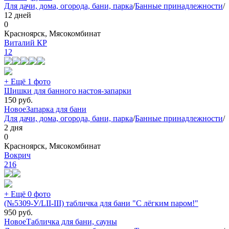
Для дачи, дома, огорода, бани, парка
/
Банные принадлежности
/
12 дней
0
Красноярск, Мясокомбинат
Виталий КР
12
+ Ещё 1 фото
Шишки для банного настоя-запарки
150
руб.
Новое
Запарка для бани
Для дачи, дома, огорода, бани, парка
/
Банные принадлежности
/
2 дня
0
Красноярск, Мясокомбинат
Вокрич
216
+ Ещё 0 фото
(№5309-У/LII-III) табличка для бани "С лёгким паром!"
950
руб.
Новое
Табличка для бани, сауны