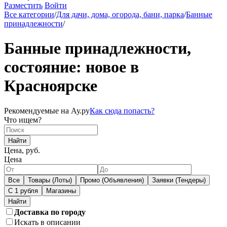
Разместить
Войти
Все категории
/
Для дачи, дома, огорода, бани, парка
/
Банные
принадлежности
/
Банные принадлежности,
состояние: новое в
Красноярске
Рекомендуемые на Ау.ру
Как сюда попасть?
Что ищем?
Найти
Цена, руб.
Цена
Все
Товары (Лоты)
Промо (Объявления)
Заявки (Тендеры)
С 1 рубля
Магазины
Доставка по городу
Искать в описании