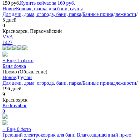
150
руб.
Купить сейчас за
160
руб.
Новое
Колпак, шапка для бани, сауны
Для дачи, дома, огорода, бани, парка
/
Банные принадлежности
/
5 дней
0
Красноярск, Первомайский
VVA
1427
+ Ещё 15 фото
Баня бочка
Промо (Объявление)
Новое
Другой
Для дачи, дома, огорода, бани, парка
/
Банные принадлежности
/
196 дней
9
Красноярск
Kedroviibor
0
+ Ещё 0 фото
Греющий электроковрик для бани Влагозащищенный пр-во