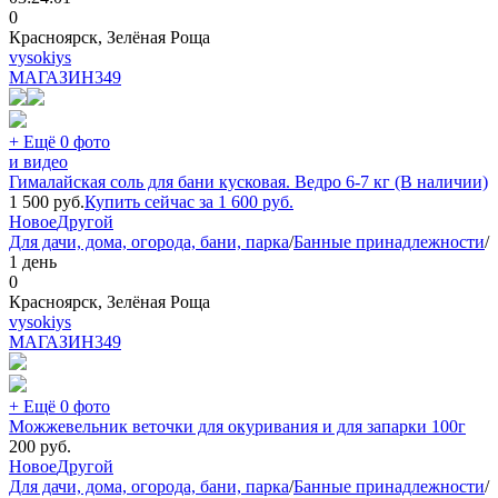
0
Красноярск, Зелёная Роща
vysokiys
МАГАЗИН
349
+ Ещё 0 фото
и видео
Гималайская соль для бани кусковая. Ведро 6-7 кг (В наличии)
1 500
руб.
Купить сейчас за
1 600
руб.
Новое
Другой
Для дачи, дома, огорода, бани, парка
/
Банные принадлежности
/
1 день
0
Красноярск, Зелёная Роща
vysokiys
МАГАЗИН
349
+ Ещё 0 фото
Можжевельник веточки для окуривания и для запарки 100г
200
руб.
Новое
Другой
Для дачи, дома, огорода, бани, парка
/
Банные принадлежности
/