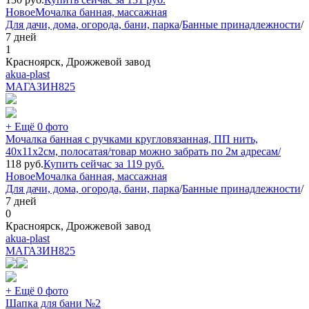
Новое
Мочалка банная, массажная
Для дачи, дома, огорода, бани, парка
/
Банные принадлежности
/
7 дней
1
Красноярск, Дрожжевой завод
akua-plast
МАГАЗИН
825
+ Ещё 0 фото
Мочалка банная с ручками кругловязанная, ПП нить,
40x11x2см, полосатая/товар можно забрать по 2м адресам/
118
руб.
Купить сейчас за
119
руб.
Новое
Мочалка банная, массажная
Для дачи, дома, огорода, бани, парка
/
Банные принадлежности
/
7 дней
0
Красноярск, Дрожжевой завод
akua-plast
МАГАЗИН
825
+ Ещё 0 фото
Шапка для бани №2