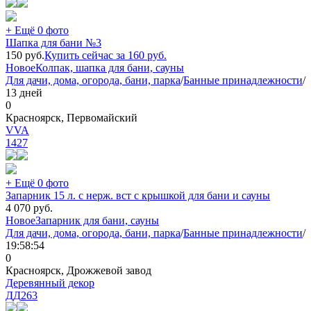
+ Ещё 0 фото
Шапка для бани №3
150
руб.
Купить сейчас за
160
руб.
Новое
Колпак, шапка для бани, сауны
Для дачи, дома, огорода, бани, парка
/
Банные принадлежности
/
13 дней
0
Красноярск, Первомайский
VVA
1427
+ Ещё 0 фото
Запарник 15 л. с нерж. вст с крышкой для бани и сауны
4 070
руб.
Новое
Запарник для бани, сауны
Для дачи, дома, огорода, бани, парка
/
Банные принадлежности
/
19:58:54
0
Красноярск, Дрожжевой завод
Деревянный декор
ДД
263