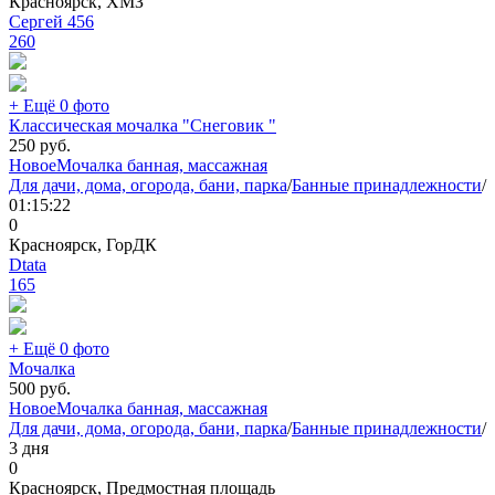
Красноярск, ХМЗ
Сергей 456
260
+ Ещё 0 фото
Классическая мочалка "Снеговик "
250
руб.
Новое
Мочалка банная, массажная
Для дачи, дома, огорода, бани, парка
/
Банные принадлежности
/
01:15:22
0
Красноярск, ГорДК
Dtata
165
+ Ещё 0 фото
Мочалка
500
руб.
Новое
Мочалка банная, массажная
Для дачи, дома, огорода, бани, парка
/
Банные принадлежности
/
3 дня
0
Красноярск, Предмостная площадь