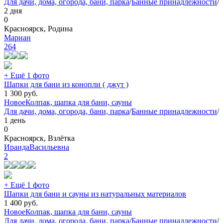
Для дачи, дома, огорода, бани, парка
/
Банные принадлежности
/
2 дня
0
Красноярск, Родина
Мариан
264
+ Ещё 1 фото
Шапки для бани из конопли ( джут )
1 300
руб.
Новое
Колпак, шапка для бани, сауны
Для дачи, дома, огорода, бани, парка
/
Банные принадлежности
/
1 день
0
Красноярск, Взлётка
ИраидаВасильевна
2
+ Ещё 1 фото
Шапки для бани и сауны из натуральных материалов
1 400
руб.
Новое
Колпак, шапка для бани, сауны
Для дачи, дома, огорода, бани, парка
/
Банные принадлежности
/