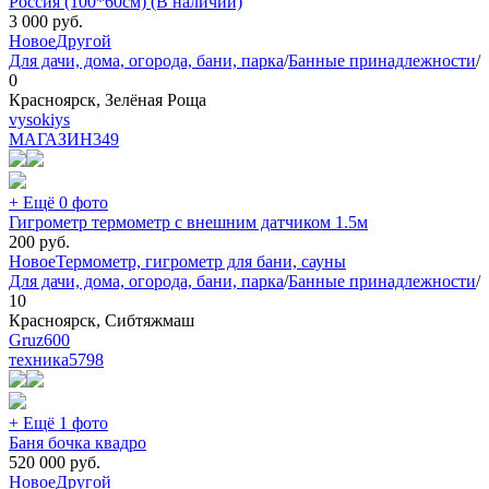
Россия (100*60см) (В наличии)
3 000
руб.
Новое
Другой
Для дачи, дома, огорода, бани, парка
/
Банные принадлежности
/
0
Красноярск, Зелёная Роща
vysokiys
МАГАЗИН
349
+ Ещё 0 фото
Гигрометр термометр с внешним датчиком 1.5м
200
руб.
Новое
Термометр, гигрометр для бани, сауны
Для дачи, дома, огорода, бани, парка
/
Банные принадлежности
/
10
Красноярск, Сибтяжмаш
Gruz600
техника
5798
+ Ещё 1 фото
Баня бочка квадро
520 000
руб.
Новое
Другой