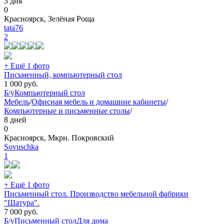
3 дня
0
Красноярск, Зелёная Роща
tata76
2
+ Ещё 1 фото
Письменный, компьютерный стол
1 000
руб.
Б/у
Компьютерный стол
Мебель
/
Офисная мебель и домашние кабинеты
/
Компьютерные и письменные столы
/
8 дней
0
Красноярск, Мкрн. Покровский
Sovuschka
1
+ Ещё 1 фото
Письменный стол. Производство мебельной фабрики
"Шатура".
7 000
руб.
Б/у
Письменный стол
Для дома