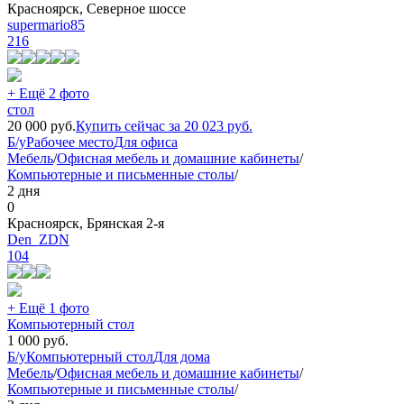
Красноярск, Северное шоссе
supermario85
216
+ Ещё 2 фото
стол
20 000
руб.
Купить сейчас за
20 023
руб.
Б/у
Рабочее место
Для офиса
Мебель
/
Офисная мебель и домашние кабинеты
/
Компьютерные и письменные столы
/
2 дня
0
Красноярск, Брянская 2-я
Den_ZDN
104
+ Ещё 1 фото
Компьютерный стол
1 000
руб.
Б/у
Компьютерный стол
Для дома
Мебель
/
Офисная мебель и домашние кабинеты
/
Компьютерные и письменные столы
/