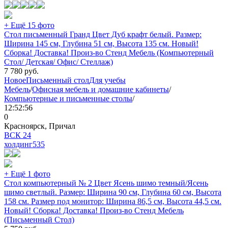
+ Ещё 15 фото
Стол письменный Гранд Цвет Дуб крафт белый. Размер:
Ширина 145 см, Глубина 51 см, Высота 135 см. Новый!
Сборка! Доставка! Произ-во Стенд Мебель (Компьютерный
Стол/ Детская/ Офис/ Стеллаж)
7 780
руб.
Новое
Письменный стол
Для учебы
Мебель
/
Офисная мебель и домашние кабинеты
/
Компьютерные и письменные столы
/
12:52:56
0
Красноярск, Причал
ВСК 24
холдинг
535
+ Ещё 1 фото
Стол компьютерный № 2 Цвет Ясень шимо темный/Ясень
шимо светлый. Размер: Ширина 90 см, Глубина 60 см, Высота
158 см. Размер под монитор: Ширина 86,5 см, Высота 44,5 см.
Новый! Сборка! Доставка! Произ-во Стенд Мебель
(Письменный Стол)