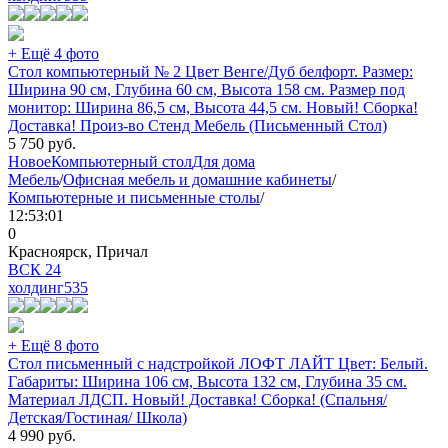
+ Ещё 4 фото
Стол компьютерный № 2 Цвет Венге/Дуб белфорт. Размер:
Ширина 90 см, Глубина 60 см, Высота 158 см. Размер под
монитор: Ширина 86,5 см, Высота 44,5 см. Новый! Сборка!
Доставка! Произ-во Стенд Мебель (Письменный Стол)
5 750
руб.
Новое
Компьютерный стол
Для дома
Мебель
/
Офисная мебель и домашние кабинеты
/
Компьютерные и письменные столы
/
12:53:01
0
Красноярск, Причал
ВСК 24
холдинг
535
+ Ещё 8 фото
Стол письменный с надстройкой ЛОФТ ЛАЙТ Цвет: Белый.
Габариты: Ширина 106 см, Высота 132 см, Глубина 35 см.
Материал ЛДСП. Новый! Доставка! Сборка! (Спальня/
Детская/Гостиная/ Школа)
4 990
руб.