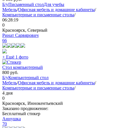
Б/у
Письменный стол
Для учебы
Мебель
/
Офисная мебель и домашние кабинеты
/
Компьютерные и письменные столы
/
06:28:19
0
Красноярск, Северный
Ринат Сарвярович
66
+ Ещё 1 фото
Стол компьютерный
800
руб.
Б/у
Компьютерный стол
Мебель
/
Офисная мебель и домашние кабинеты
/
Компьютерные и письменные столы
/
4 дня
0
Красноярск, Иннокентьевский
Заказано продвижение:
Бесплатный стикер
Аннушка
70