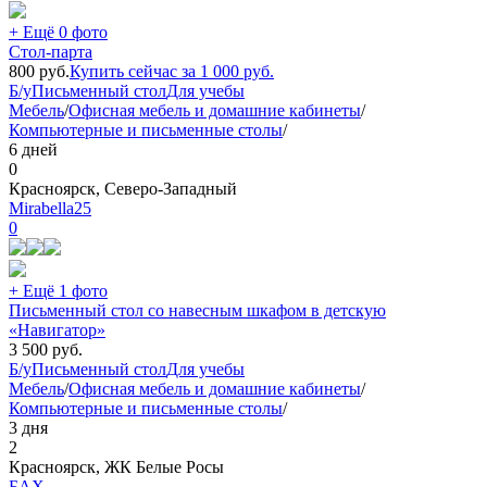
+ Ещё 0 фото
Стол-парта
800
руб.
Купить сейчас за
1 000
руб.
Б/у
Письменный стол
Для учебы
Мебель
/
Офисная мебель и домашние кабинеты
/
Компьютерные и письменные столы
/
6 дней
0
Красноярск, Северо-Западный
Mirabella25
0
+ Ещё 1 фото
Письменный стол со навесным шкафом в детскую
«Навигатор»
3 500
руб.
Б/у
Письменный стол
Для учебы
Мебель
/
Офисная мебель и домашние кабинеты
/
Компьютерные и письменные столы
/
3 дня
2
Красноярск, ЖК Белые Росы
БАХ