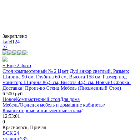
Закреплено
kafel124
27
+ Ещё 2 фото
Стол компьютерный № 2 Цвет Дуб анкор светлый. Размер:
Ширина 90 см, Глубина 60 см, Высота 158 см. Размер под
монитор: Ширина 86,5 см, Высота 44,5 см. Новый! Сборка!
Доставка! Произ-во Стенд Мебель (Письменный Стол)
6 500
руб.
Новое
Компьютерный стол
Для дома
Мебель
/
Офисная мебель и домашние кабинеты
/
Компьютерные и письменные столы
/
12:53:01
0
Красноярск, Причал
ВСК 24
холдинг
535