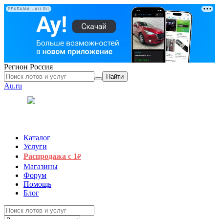
РЕКЛАМА • AU.RU
Регион
Россия
Найти
Au.ru
Каталог
Услуги
Распродажа с 1
₽
Магазины
Форум
Помощь
Блог