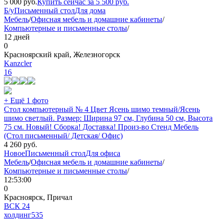
5 000
руб.
Купить сейчас за
5 500
руб.
Б/у
Письменный стол
Для дома
Мебель
/
Офисная мебель и домашние кабинеты
/
Компьютерные и письменные столы
/
12 дней
0
Красноярский край, Железногорск
Kanzcler
16
+ Ещё 1 фото
Стол компьютерный № 4 Цвет Ясень шимо темный/Ясень
шимо светлый. Размер: Ширина 97 см, Глубина 50 см, Высота
75 см. Новый! Сборка! Доставка! Произ-во Стенд Мебель
(Стол письменный/ Детская/ Офис)
4 260
руб.
Новое
Письменный стол
Для офиса
Мебель
/
Офисная мебель и домашние кабинеты
/
Компьютерные и письменные столы
/
12:53:00
0
Красноярск, Причал
ВСК 24
холдинг
535