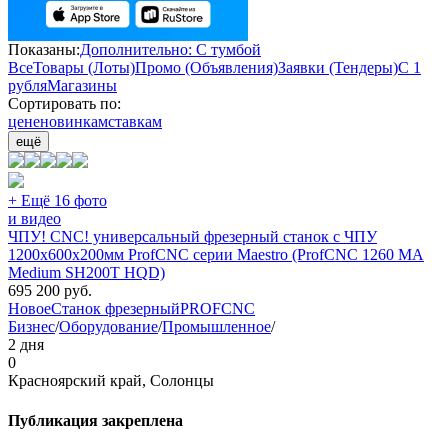
Показаны:
Дополнительно: С тумбой
Все
Товары (Лоты)
Промо (Объявления)
Заявки (Тендеры)
С 1
рубля
Магазины
Сортировать по:
цене
новинкам
ставкам
ещё
+ Ещё 16 фото
и видео
ЧПУ! CNC! универсальный фрезерный станок с ЧПУ
1200х600х200мм ProfCNC серии Maestro (ProfCNC 1260 MA
Medium SH200T HQD)
695 200
руб.
Новое
Станок фрезерный
PROFCNC
Бизнес
/
Оборудование
/
Промышленное
/
2 дня
0
Красноярский край, Солонцы
Публикация закреплена