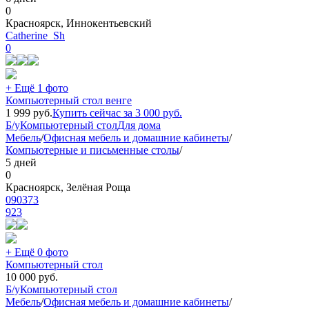
0
Красноярск, Иннокентьевский
Catherine_Sh
0
+ Ещё 1 фото
Компьютерный стол венге
1 999
руб.
Купить сейчас за
3 000
руб.
Б/у
Компьютерный стол
Для дома
Мебель
/
Офисная мебель и домашние кабинеты
/
Компьютерные и письменные столы
/
5 дней
0
Красноярск, Зелёная Роща
090373
923
+ Ещё 0 фото
Компьютерный стол
10 000
руб.
Б/у
Компьютерный стол
Мебель
/
Офисная мебель и домашние кабинеты
/