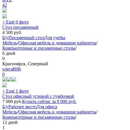
42
+ Ещё 0 фото
Стол письменный
4 500
руб.
Б/у
Письменный стол
Для учебы
Мебель
/
Офисная мебель и домашние кабинеты
/
Компьютерные и письменные столы
/
6 дней
0
Красноярск, Северный
олесяR86
0
+ Ещё 1 фото
Стол офисный угловой с тумбочкой
7 000
руб.
Купить сейчас за
8 000
руб.
Б/у
Рабочее место
Для офиса
Мебель
/
Офисная мебель и домашние кабинеты
/
Компьютерные и письменные столы
/
12 дней
1