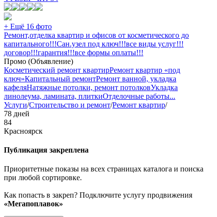
+ Ещё 16 фото
Ремонт,отделка квартир и офисов от косметического до
капитального!!!Сан.узел под ключ!!!все виды услуг!!!
договор!!!гарантия!!!все формы оплаты!!!
Промо (Объявление)
Косметический ремонт квартир
Ремонт квартир «под
ключ»
Капитальный ремонт
Ремонт ванной, укладка
кафеля
Натяжные потолки, ремонт потолков
Укладка
линолеума, ламината, плитки
Отделочные работы
...
Услуги
/
Строительство и ремонт
/
Ремонт квартир
/
78 дней
84
Красноярск
Публикация закреплена
Приоритетные показы на всех страницах каталога и поиска
при любой сортировке.
Как попасть в закреп? Подключите услугу продвижения
«Мегапоплавок»