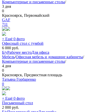
Компьютерные и письменные столы
/
3 дня
0
Красноярск, Первомайский
GAF
711
+ Ещё 0 фото
Офисный стол с тумбой
6 000
руб.
Б/у
Рабочее место
Для офиса
Мебель
/
Офисная мебель и домашние кабинеты
/
Компьютерные и письменные столы
/
4 дня
0
Красноярск, Предмостная площадь
Татьяна Горбаренко
0
+ Ещё 0 фото
Письменный стол
2 000
руб.
Б/у
Письменный стол
Для учебы