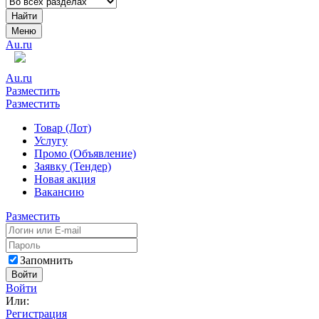
Найти
Меню
Au.ru
Au.ru
Разместить
Разместить
Товар (Лот)
Услугу
Промо (Объявление)
Заявку (Тендер)
Новая акция
Вакансию
Разместить
Запомнить
Войти
Войти
Или:
Регистрация