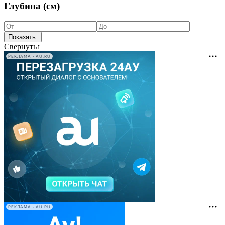
Глубина (см)
Свернуть
↑
РЕКЛАМА • AU.RU
РЕКЛАМА • AU.RU