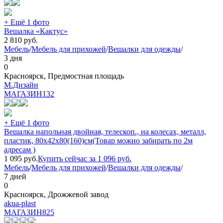
+ Ещё 1 фото
Вешалка «Кактус»
2 810
руб.
Мебель
/
Мебель для прихожей
/
Вешалки для одежды
/
3 дня
0
Красноярск, Предмостная площадь
М.Дизайн
МАГАЗИН
132
+ Ещё 1 фото
Вешалка напольная двойная, телескоп., на колесах, металл,
пластик, 80x42x80(160)см(Товар можно забирать по 2м
адресам )
1 095
руб.
Купить сейчас за
1 096
руб.
Мебель
/
Мебель для прихожей
/
Вешалки для одежды
/
7 дней
0
Красноярск, Дрожжевой завод
akua-plast
МАГАЗИН
825