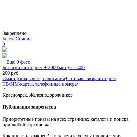
Закреплено
Белое Сияние
0
+ Ещё 0 фото
Безлимит интернет + 2000 минут = 400
200
руб.
Смартфоны, связь, навигация
/
Сотовая связь, интернет,
ТВ
/
SIM-карты, телефонные номера
/
2
Красноярск, Железнодорожников
Публикация закреплена
Приоритетные показы на всех страницах каталога и поиска
при любой сортировке.
Как попасть в закреп? Подключите услугу продвижения