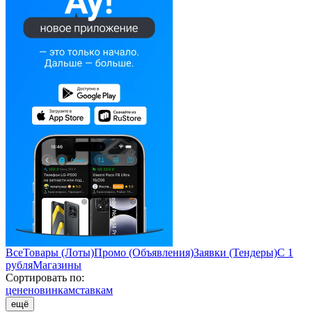
Все
Товары (Лоты)
Промо (Объявления)
Заявки (Тендеры)
С 1
рубля
Магазины
Сортировать по:
цене
новинкам
ставкам
ещё