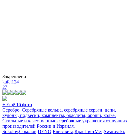
Закреплено
kafel124
27
+ Ещё 16 фото
Серебро. Серебряные кольца, серебряные серьги, цепи,
кулоны, подвески, комплекты, браслеты, броши, колье.
Стильные и качественные серебряные украшения от лучших
производителей России и Израиля.
Sokolov,Соколов,DENO,Елизавета,КрасЦветМет,Swarovski.