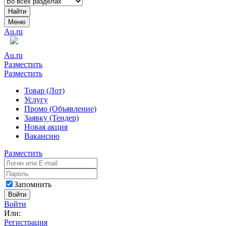
Найти
Меню
Au.ru
Au.ru
Разместить
Разместить
Товар (Лот)
Услугу
Промо (Объявление)
Заявку (Тендер)
Новая акция
Вакансию
Разместить
Запомнить
Войти
Войти
Или:
Регистрация