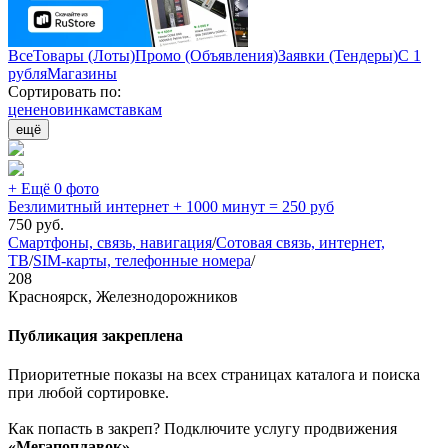
Все
Товары (Лоты)
Промо (Объявления)
Заявки (Тендеры)
С 1
рубля
Магазины
Сортировать по:
цене
новинкам
ставкам
ещё
+ Ещё 0 фото
Безлимитный интернет + 1000 минут = 250 руб
750
руб.
Смартфоны, связь, навигация
/
Сотовая связь, интернет,
ТВ
/
SIM-карты, телефонные номера
/
208
Красноярск, Железнодорожников
Публикация закреплена
Приоритетные показы на всех страницах каталога и поиска
при любой сортировке.
Как попасть в закреп? Подключите услугу продвижения
«Мегапоплавок»