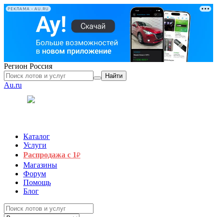
РЕКЛАМА • AU.RU
Регион
Россия
Найти
Au.ru
Каталог
Услуги
Распродажа с 1
₽
Магазины
Форум
Помощь
Блог