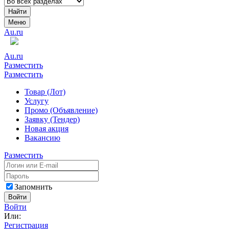
Найти
Меню
Au.ru
Au.ru
Разместить
Разместить
Товар (Лот)
Услугу
Промо (Объявление)
Заявку (Тендер)
Новая акция
Вакансию
Разместить
Запомнить
Войти
Войти
Или:
Регистрация