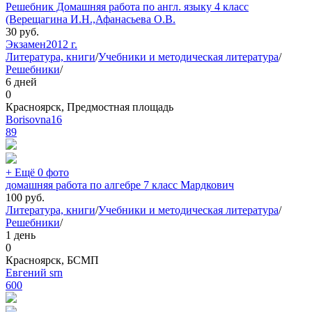
Решебник Домашняя работа по англ. языку 4 класс
(Верещагина И.Н.,Афанасьева О.В.
30
руб.
Экзамен
2012 г.
Литература, книги
/
Учебники и методическая литература
/
Решебники
/
6 дней
0
Красноярск, Предмостная площадь
Borisovna16
89
+ Ещё 0 фото
домашняя работа по алгебре 7 класс Мардкович
100
руб.
Литература, книги
/
Учебники и методическая литература
/
Решебники
/
1 день
0
Красноярск, БСМП
Евгений srn
600