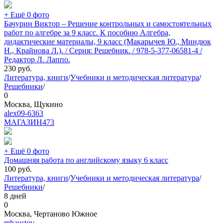
+ Ещё 0 фото
Бачурин Виктор – Решение контрольных и самостоятельных
работ по алгебре за 9 класс. К пособию Алгебра,
дидактические материалы, 9 класс (Макарычев Ю., Миндюк
Н., Крайнова Л.). / Серия: Решебник. / 978-5-377-06581-4 /
Редактор Л. Лаппо.
230
руб.
Литература, книги
/
Учебники и методическая литература
/
Решебники
/
0
Москва, Щукино
alex09-6363
МАГАЗИН
473
+ Ещё 0 фото
Домашняя работа по английскому языку 6 класс
100
руб.
Литература, книги
/
Учебники и методическая литература
/
Решебники
/
8 дней
0
Москва, Чертаново Южное
mhaustov