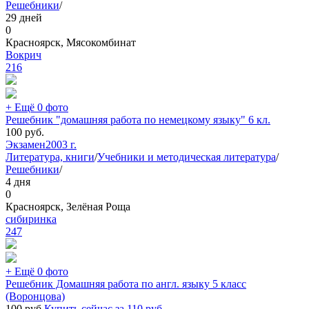
Решебники
/
29 дней
0
Красноярск, Мясокомбинат
Вокрич
216
+ Ещё 0 фото
Решебник "домашняя работа по немецкому языку" 6 кл.
100
руб.
Экзамен
2003 г.
Литература, книги
/
Учебники и методическая литература
/
Решебники
/
4 дня
0
Красноярск, Зелёная Роща
сибиринка
247
+ Ещё 0 фото
Решебник Домашняя работа по англ. языку 5 класс
(Воронцова)
100
руб.
Купить сейчас за
110
руб.