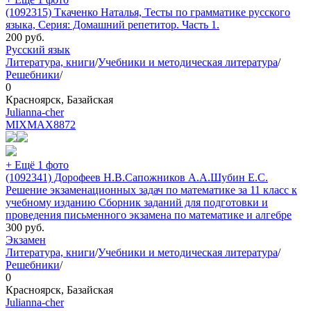
(1092315) Ткаченко Наталья, Тесты по грамматике русского
языка, Серия: Домашний репетитор. Часть 1.
200
руб.
Русский язык
Литература, книги
/
Учебники и методическая литература
/
Решебники
/
0
Красноярск, Базайская
Julianna-cher
MIXMAX
8872
+ Ещё 1 фото
(1092341) Дорофеев Н.В.Сапожников А.А.Шубин Е.С.
Решение экзаменационных задач по математике за 11 класс к
учебному изданию Сборник заданий для подготовки и
проведения письменного экзамена по математике и алгебре
300
руб.
Экзамен
Литература, книги
/
Учебники и методическая литература
/
Решебники
/
0
Красноярск, Базайская
Julianna-cher