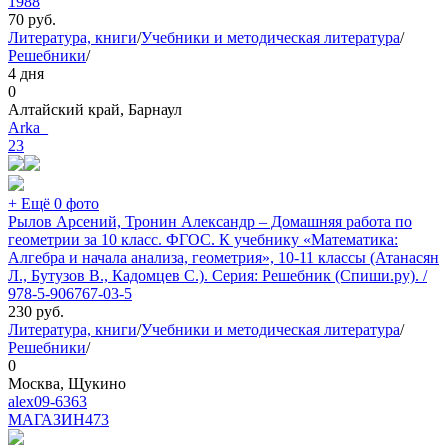
1988
70
руб.
Литература, книги
/
Учебники и методическая литература
/
Решебники
/
4 дня
0
Алтайский край, Барнаул
Arka_
23
+ Ещё 0 фото
Рылов Арсений, Тронин Александр – Домашняя работа по
геометрии за 10 класс. ФГОС. К учебнику «Математика:
Алгебра и начала анализа, геометрия», 10-11 классы (Атанасян
Л., Бутузов В., Кадомцев С.). Серия: Решебник (Спиши.ру). /
978-5-906767-03-5
230
руб.
Литература, книги
/
Учебники и методическая литература
/
Решебники
/
0
Москва, Щукино
alex09-6363
МАГАЗИН
473