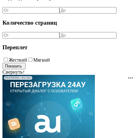
Количество страниц
Переплет
Жесткий
Мягкий
Свернуть
↑
РЕКЛАМА • AU.RU