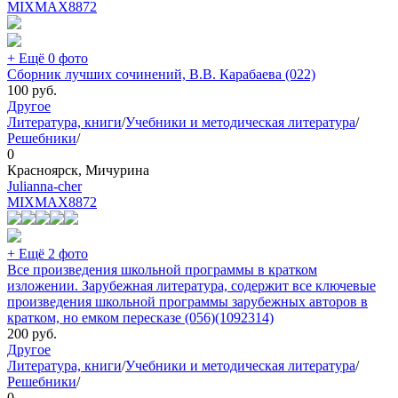
MIXMAX
8872
+ Ещё 0 фото
Сборник лучших сочинений, В.В. Карабаева (022)
100
руб.
Другое
Литература, книги
/
Учебники и методическая литература
/
Решебники
/
0
Красноярск, Мичурина
Julianna-cher
MIXMAX
8872
+ Ещё 2 фото
Все произведения школьной программы в кратком
изложении. Зарубежная литература, содержит все ключевые
произведения школьной программы зарубежных авторов в
кратком, но емком пересказе (056)(1092314)
200
руб.
Другое
Литература, книги
/
Учебники и методическая литература
/
Решебники
/
0