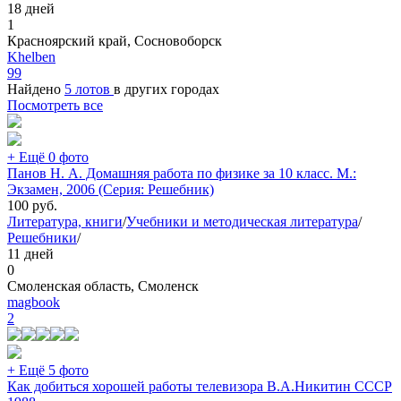
18 дней
1
Красноярский край, Сосновоборск
Khelben
99
Найдено
5 лотов
в других городах
Посмотреть все
+ Ещё 0 фото
Панов Н. А. Домашняя работа по физике за 10 класс. М.:
Экзамен, 2006 (Серия: Решебник)
100
руб.
Литература, книги
/
Учебники и методическая литература
/
Решебники
/
11 дней
0
Смоленская область, Смоленск
magbook
2
+ Ещё 5 фото
Как добиться хорошей работы телевизора В.А.Никитин СССР