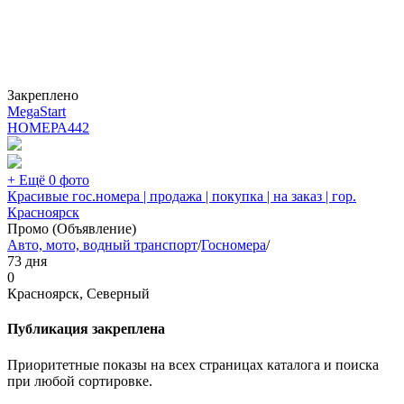
Закреплено
MegaStart
НОМЕРА
442
+ Ещё 0 фото
Красивые гос.номера | продажа | покупка | на заказ | гор.
Красноярск
Промо (Объявление)
Авто, мото, водный транспорт
/
Госномера
/
73 дня
0
Красноярск, Северный
Публикация закреплена
Приоритетные показы на всех страницах каталога и поиска
при любой сортировке.