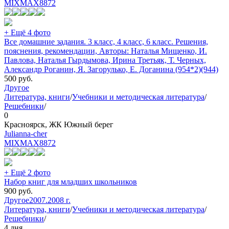
MIXMAX
8872
+ Ещё 4 фото
Все домашние задания. 3 класс, 4 класс, 6 класс. Решения,
пояснения, рекомендации, Авторы: Наталья Мищенко, И.
Павлова, Наталья Гырдымова, Ирина Третьяк, Т. Черных,
Александр Роганин, Я. Загорулько, Е. Доганина (954*2)(944)
500
руб.
Другое
Литература, книги
/
Учебники и методическая литература
/
Решебники
/
0
Красноярск, ЖК Южный берег
Julianna-cher
MIXMAX
8872
+ Ещё 2 фото
Набор книг для младших школьников
900
руб.
Другое
2007.2008 г.
Литература, книги
/
Учебники и методическая литература
/
Решебники
/
4 дня