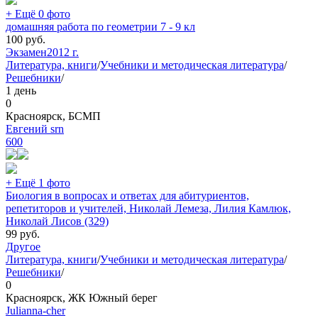
+ Ещё 0 фото
домашняя работа по геометрии 7 - 9 кл
100
руб.
Экзамен
2012 г.
Литература, книги
/
Учебники и методическая литература
/
Решебники
/
1 день
0
Красноярск, БСМП
Евгений srn
600
+ Ещё 1 фото
Биология в вопросах и ответах для абитуриентов,
репетиторов и учителей, Николай Лемеза, Лилия Камлюк,
Николай Лисов (329)
99
руб.
Другое
Литература, книги
/
Учебники и методическая литература
/
Решебники
/
0
Красноярск, ЖК Южный берег
Julianna-cher