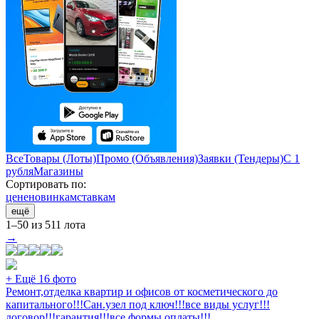
Все
Товары (Лоты)
Промо (Объявления)
Заявки (Тендеры)
С 1
рубля
Магазины
Сортировать по:
цене
новинкам
ставкам
ещё
1–50 из 511 лота
→
+ Ещё 16 фото
Ремонт,отделка квартир и офисов от косметического до
капитального!!!Сан.узел под ключ!!!все виды услуг!!!
договор!!!гарантия!!!все формы оплаты!!!