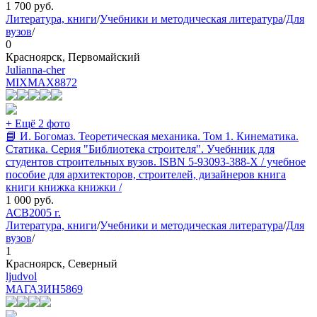
1 700
руб.
Литература, книги
/
Учебники и методическая литература
/
Для
вузов
/
0
Красноярск, Первомайский
Julianna-cher
MIXMAX
8872
+ Ещё 2 фото
📘 И. Богомаз. Теоретическая механика. Том 1. Кинематика.
Статика. Серия "Библиотека строителя". Учебнник для
студентов строительных вузов. ISBN 5-93093-388-X / учебное
пособие для архитекторов, строителей, дизайнеров книга
книги книжка книжки /
1 000
руб.
АСВ
2005 г.
Литература, книги
/
Учебники и методическая литература
/
Для
вузов
/
1
Красноярск, Северный
ljudvol
МАГАЗИН
5869