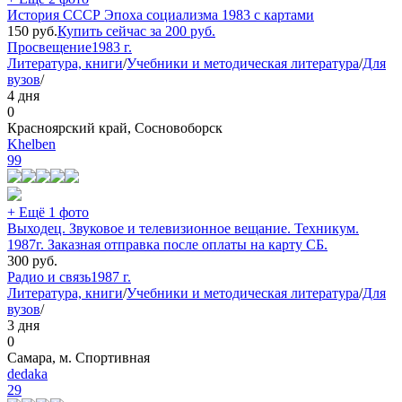
История СССР Эпоха социализма 1983 с картами
150
руб.
Купить сейчас за
200
руб.
Просвещение
1983 г.
Литература, книги
/
Учебники и методическая литература
/
Для
вузов
/
4 дня
0
Красноярский край, Сосновоборск
Khelben
99
+ Ещё 1 фото
Выходец. Звуковое и телевизионное вещание. Техникум.
1987г. Заказная отправка после оплаты на карту СБ.
300
руб.
Радио и связь
1987 г.
Литература, книги
/
Учебники и методическая литература
/
Для
вузов
/
3 дня
0
Самара, м. Спортивная
dedaka
29