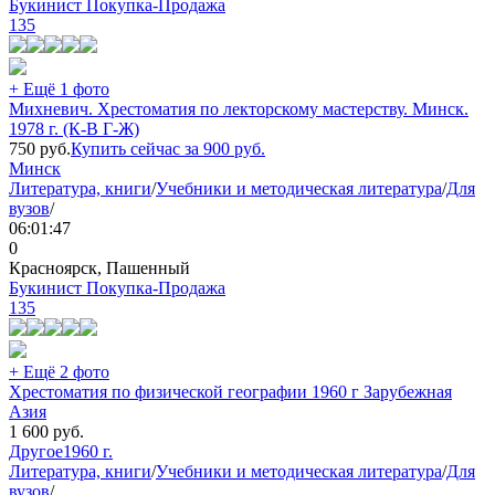
Букинист Покупка-Продажа
135
+ Ещё 1 фото
Михневич. Хрестоматия по лекторскому мастерству. Минск.
1978 г. (К-В Г-Ж)
750
руб.
Купить сейчас за
900
руб.
Минск
Литература, книги
/
Учебники и методическая литература
/
Для
вузов
/
06:01:47
0
Красноярск, Пашенный
Букинист Покупка-Продажа
135
+ Ещё 2 фото
Хрестоматия по физической географии 1960 г Зарубежная
Азия
1 600
руб.
Другое
1960 г.
Литература, книги
/
Учебники и методическая литература
/
Для
вузов
/