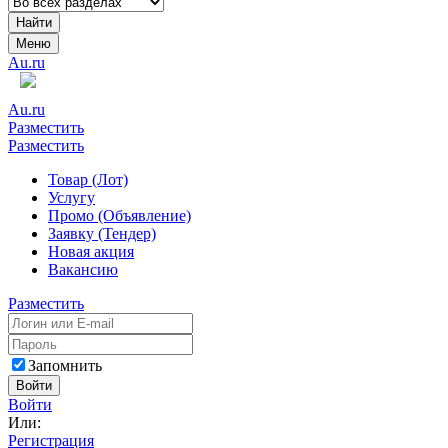
Найти
Меню
Au.ru
Au.ru
Разместить
Разместить
Товар (Лот)
Услугу
Промо (Объявление)
Заявку (Тендер)
Новая акция
Вакансию
Разместить
Запомнить
Войти
Войти
Или:
Регистрация