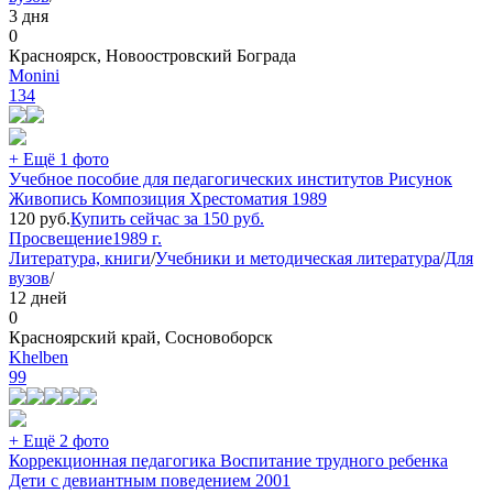
3 дня
0
Красноярск, Новоостровский Бограда
Monini
134
+ Ещё 1 фото
Учебное пособие для педагогических институтов Рисунок
Живопись Композиция Хрестоматия 1989
120
руб.
Купить сейчас за
150
руб.
Просвещение
1989 г.
Литература, книги
/
Учебники и методическая литература
/
Для
вузов
/
12 дней
0
Красноярский край, Сосновоборск
Khelben
99
+ Ещё 2 фото
Коррекционная педагогика Воспитание трудного ребенка
Дети с девиантным поведением 2001