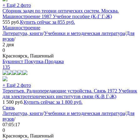
+ Ещё 2 фото
Сборник задач по теории оптических систем. Москва.
Машиностроение 1987 Учебное пособие (К-Г Г-Ж)
555
руб.
Купить сейчас за
855
руб.
Машиностроение
Литература, книги
/
Учебники и методическая литература
/
Для
вузов
/
2 дня
0
Красноярск, Пашенный
Букинист Покупка-Продажа
135
+ Ещё 2 фото
Терентьев. Радиопередающие устройства. Связь 1972 Учебник
для электротехнических институтов связи (К-В Г-Ж)
1 500
руб.
Купить сейчас за
1 800
руб.
Связь
Литература, книги
/
Учебники и методическая литература
/
Для
вузов
/
07:05:17
0
Красноярск, Пашенный