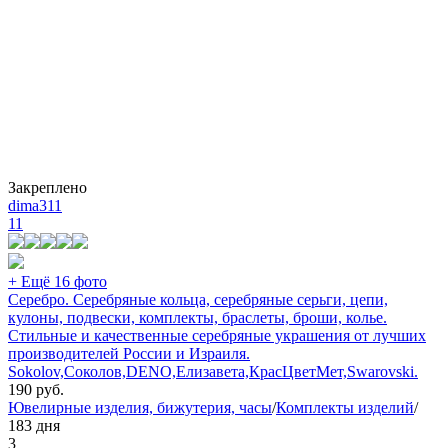
Закреплено
dima311
11
+ Ещё 16 фото
Серебро. Серебряные кольца, серебряные серьги, цепи,
кулоны, подвески, комплекты, браслеты, броши, колье.
Стильные и качественные серебряные украшения от лучших
производителей России и Израиля.
Sokolov,Соколов,DENO,Елизавета,КрасЦветМет,Swarovski.
190
руб.
Ювелирные изделия, бижутерия, часы
/
Комплекты изделий
/
183 дня
3