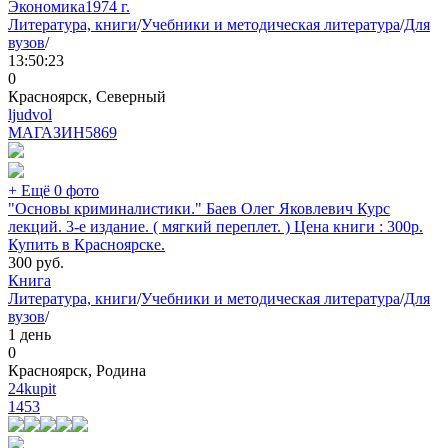
Экономика
1974 г.
Литература, книги
/
Учебники и методическая литература
/
Для
вузов
/
13:50:23
0
Красноярск, Северный
ljudvol
МАГАЗИН
5869
+ Ещё 0 фото
"Основы криминалистики." Баев Олег Яковлевич Курс
лекций. 3-е издание. ( мягкий переплет. ) Цена книги : 300р.
Купить в Красноярске.
300
руб.
Книга
Литература, книги
/
Учебники и методическая литература
/
Для
вузов
/
1 день
0
Красноярск, Родина
24kupit
1453