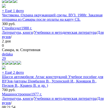
+ Ещё 1 фото
Чистякова. Охрана окружающей среды. ВУЗ. 1988г. Заказная
отправка из Самары после оплаты на карту СБ.
300
руб.
Стройиздат
1988 г.
Литература, книги
/
Учебники и методическая литература
/
Для
вузов
/
2 дня
0
Самара, м. Спортивная
dedaka
29
+ Ещё 2 фото
Шасси автомобиля: Атлас конструкций Учебное пособие для
ВУЗов (авторы Цимбалин В., Успенский И., Коняшов В.,
Песков В., Кравец В. и др. )
700
руб.
Машиностроение
1977 г.
Литература, книги
/
Учебники и методическая литература
/
Для
вузов
/
08:21:54