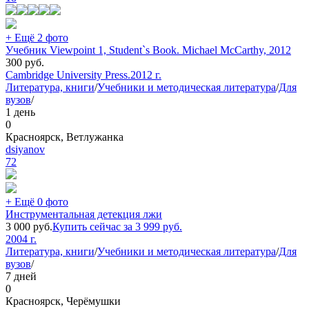
+ Ещё 2 фото
Учебник Viewpoint 1, Student`s Book. Michael McCarthy, 2012
300
руб.
Cambridge University Press.
2012 г.
Литература, книги
/
Учебники и методическая литература
/
Для
вузов
/
1 день
0
Красноярск, Ветлужанка
dsiyanov
72
+ Ещё 0 фото
Инструментальная детекция лжи
3 000
руб.
Купить сейчас за
3 999
руб.
2004 г.
Литература, книги
/
Учебники и методическая литература
/
Для
вузов
/
7 дней
0
Красноярск, Черёмушки