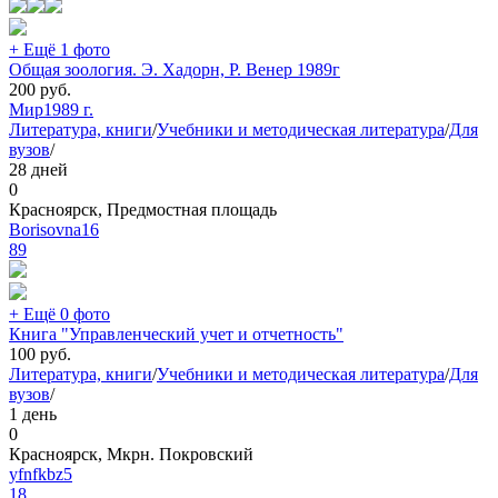
+ Ещё 1 фото
Общая зоология. Э. Хадорн, Р. Венер 1989г
200
руб.
Мир
1989 г.
Литература, книги
/
Учебники и методическая литература
/
Для
вузов
/
28 дней
0
Красноярск, Предмостная площадь
Borisovna16
89
+ Ещё 0 фото
Книга "Управленческий учет и отчетность"
100
руб.
Литература, книги
/
Учебники и методическая литература
/
Для
вузов
/
1 день
0
Красноярск, Мкрн. Покровский
yfnfkbz5
18