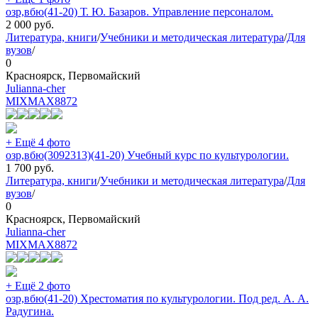
озр,вбю(41-20) Т. Ю. Базаров. Управление персоналом.
2 000
руб.
Литература, книги
/
Учебники и методическая литература
/
Для
вузов
/
0
Красноярск, Первомайский
Julianna-cher
MIXMAX
8872
+ Ещё 4 фото
озр,вбю(3092313)(41-20) Учебный курс по культурологии.
1 700
руб.
Литература, книги
/
Учебники и методическая литература
/
Для
вузов
/
0
Красноярск, Первомайский
Julianna-cher
MIXMAX
8872
+ Ещё 2 фото
озр,вбю(41-20) Хрестоматия по культурологии. Под ред. А. А.
Радугина.