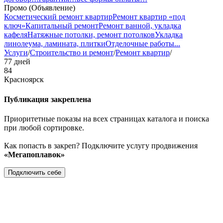
Промо (Объявление)
Косметический ремонт квартир
Ремонт квартир «под
ключ»
Капитальный ремонт
Ремонт ванной, укладка
кафеля
Натяжные потолки, ремонт потолков
Укладка
линолеума, ламината, плитки
Отделочные работы
...
Услуги
/
Строительство и ремонт
/
Ремонт квартир
/
77 дней
84
Красноярск
Публикация закреплена
Приоритетные показы на всех страницах каталога и поиска
при любой сортировке.
Как попасть в закреп? Подключите услугу продвижения
«Мегапоплавок»
Подключить себе