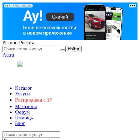
РЕКЛАМА • AU.RU
Регион
Россия
Найти
Au.ru
Каталог
Услуги
Распродажа с 1
₽
Магазины
Форум
Помощь
Блог