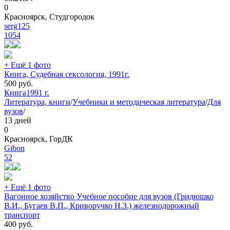
0
Красноярск, Студгородок
serg125
1054
+ Ещё 1 фото
Книга, Судебная сексология, 1991г.
500
руб.
Книга
1991 г.
Литература, книги
/
Учебники и методическая литература
/
Для
вузов
/
13 дней
0
Красноярск, ГорДК
Gibon
52
+ Ещё 1 фото
Вагонное хозяйство Учебное пособие для вузов (Гридюшко
В.И., Бугаев В.П., Криворучко Н.З.) железнодорожный
транспорт
400
руб.