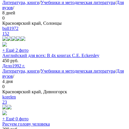
Литература, книги
/
Учебники и методическая литература
/
Для
вузов
/
8 дней
0
Красноярский край, Солонцы
bull1972
152
+ Ещё 2 фото
Английский для всех: В 4х книгах C.E. Eckersley
450
руб.
Дело
1992 г.
Литература, книги
/
Учебники и методическая литература
/
Для
вузов
/
4 дня
0
Красноярский край, Дивногорск
korelen
23
+ Ещё 0 фото
Рисуем голову человека