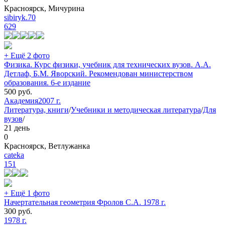
Красноярск, Мичурина
sibiryk.70
629
+ Ещё 2 фото
Физика. Курс физики, учебник для технических вузов. А.А.
Детлаф, Б.М. Яворский. Рекомендован министерством
образования. 6-е издание
500
руб.
Академия
2007 г.
Литература, книги
/
Учебники и методическая литература
/
Для
вузов
/
21 день
0
Красноярск, Ветлужанка
cateka
151
+ Ещё 1 фото
Начертательная геометрия Фролов С.А. 1978 г.
300
руб.
1978 г.