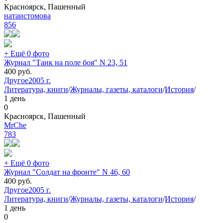
Красноярск, Пашенный
натаистомова
856
+ Ещё 0 фото
Журнал "Танк на поле боя" N 23, 51
400
руб.
Другое
2005 г.
Литература, книги
/
Журналы, газеты, каталоги
/
История
/
1 день
0
Красноярск, Пашенный
MrChe
783
+ Ещё 0 фото
Журнал "Солдат на фронте" N 46, 60
400
руб.
Другое
2005 г.
Литература, книги
/
Журналы, газеты, каталоги
/
История
/
1 день
0