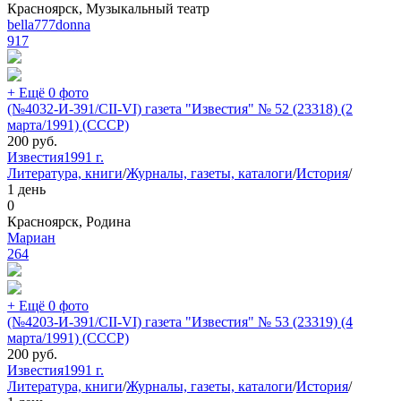
Красноярск, Музыкальный театр
bella777donna
917
+ Ещё 0 фото
(№4032-И-391/CII-VI) газета "Известия" № 52 (23318) (2
марта/1991) (СССР)
200
руб.
Известия
1991 г.
Литература, книги
/
Журналы, газеты, каталоги
/
История
/
1 день
0
Красноярск, Родина
Мариан
264
+ Ещё 0 фото
(№4203-И-391/CII-VI) газета "Известия" № 53 (23319) (4
марта/1991) (СССР)
200
руб.
Известия
1991 г.
Литература, книги
/
Журналы, газеты, каталоги
/
История
/