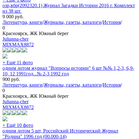
озр,вбр(2092320.1) Журнал Загадки Истории 2016 г. Комплект
из 38 шт.
9 000
руб.
Литература, книги
/
Журналы, газеты, каталоги
/
История
/
0
Красноярск, ЖК Южный берег
Julianna-cher
MIXMAX
8872
+ Ещё 11 фото
одним лотом журнал "Вопросы истории" 6 шт №№ 1,2-3, 6,9-
10, 12 1991год...№ 2-3 1992 год
900
руб.
Литература, книги
/
Журналы, газеты, каталоги
/
История
/
0
Красноярск, ЖК Южный берег
Julianna-cher
MIXMAX
8872
+ Ещё 10 фото
одним лотом 5 шт, Российский Исторический Журнал
"Родина" 1996 год (00.000-14)