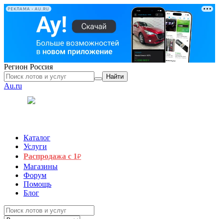
РЕКЛАМА • AU.RU
Регион
Россия
Найти
Au.ru
Каталог
Услуги
Распродажа с 1
₽
Магазины
Форум
Помощь
Блог