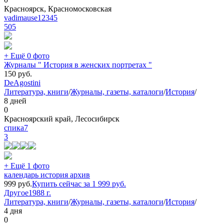
Красноярск, Красномосковская
vadimause12345
505
+ Ещё 0 фото
Журналы " История в женских портретах "
150
руб.
DeAgostini
Литература, книги
/
Журналы, газеты, каталоги
/
История
/
8 дней
0
Красноярский край, Лесосибирск
спика7
3
+ Ещё 1 фото
календарь история архив
999
руб.
Купить сейчас за
1 999
руб.
Другое
1988 г.
Литература, книги
/
Журналы, газеты, каталоги
/
История
/
4 дня
0