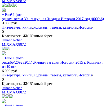
MIXMAX
8872
+ Ещё 1 фото
одним лотом 39 шт журнал Загадки Истории 2017 год (0000-6)
9 000
руб.
Литература, книги
/
Журналы, газеты, каталоги
/
История
/
0
Красноярск, ЖК Южный берег
Julianna-cher
MIXMAX
8872
+ Ещё 1 фото
озр,вбр(2092320.1) Журнал Загадки Истории 2015 г. Комплект
из 19 шт.
6 000
руб.
Литература, книги
/
Журналы, газеты, каталоги
/
История
/
0
Красноярск, ЖК Южный берег
Julianna-cher
MIXMAX
8872
+ Ещё 1 фото