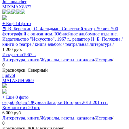
Julianna-cher
MIXMAX
8872
+ Ещё 14 фото
📕 В. Березкин, О. Фельдман. Советский театр. 50 лет. 500
фотографий с описанием. Юбилейное альбомное издание.
Издательство "Искусство", 1967 г., редактор Н. Б. Полякова /
книги о театре / книга-альбом / театральная литература /
1 200
руб.
Искусство
1967 г.
Литература, книги
/
Журналы, газеты, каталоги
/
История
/
0
Красноярск, Северный
ljudvol
МАГАЗИН
5869
+ Ещё 0 фото
озр,вбр(офис) Журнал Загадки Истории 2013-2015 гг.
Комплект из 20 шт.
6 000
руб.
Литература, книги
/
Журналы, газеты, каталоги
/
История
/
0
Красноярск, ЖК Южный берег