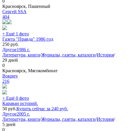
0
Красноярск, Пашенный
Сергей SSA
404
+ Ещё 1 фото
Газета "Правда" 1986 год
250
руб.
Другое
1986 г.
Литература, книги
/
Журналы, газеты, каталоги
/
История
/
29 дней
0
Красноярск, Мясокомбинат
Вокрич
216
+ Ещё 0 фото
Караван историй.
50
руб.
Купить сейчас за
240
руб.
Другое
2005 г.
Литература, книги
/
Журналы, газеты, каталоги
/
История
/
5 дней
0