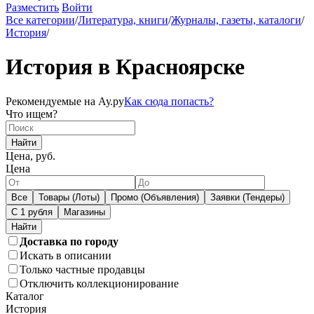
Разместить
Войти
Все категории
/
Литература, книги
/
Журналы, газеты, каталоги
/
История
/
История в Красноярске
Рекомендуемые на Ау.ру
Как сюда попасть?
Что ищем?
Найти
Цена, руб.
Цена
Все
Товары (Лоты)
Промо (Объявления)
Заявки (Тендеры)
С 1 рубля
Магазины
Доставка по городу
Искать в описании
Только частные продавцы
Отключить коллекционирование
Каталог
История