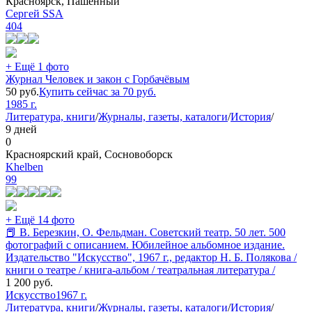
Красноярск, Пашенный
Сергей SSA
404
+ Ещё 1 фото
Журнал Человек и закон с Горбачёвым
50
руб.
Купить сейчас за
70
руб.
1985 г.
Литература, книги
/
Журналы, газеты, каталоги
/
История
/
9 дней
0
Красноярский край, Сосновоборск
Khelben
99
+ Ещё 14 фото
📕 В. Березкин, О. Фельдман. Советский театр. 50 лет. 500
фотографий с описанием. Юбилейное альбомное издание.
Издательство "Искусство", 1967 г., редактор Н. Б. Полякова /
книги о театре / книга-альбом / театральная литература /
1 200
руб.
Искусство
1967 г.
Литература, книги
/
Журналы, газеты, каталоги
/
История
/