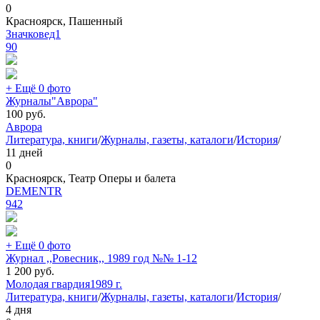
0
Красноярск, Пашенный
Значковед1
90
+ Ещё 0 фото
Журналы"Аврора"
100
руб.
Аврора
Литература, книги
/
Журналы, газеты, каталоги
/
История
/
11 дней
0
Красноярск, Театр Оперы и балета
DEMENTR
942
+ Ещё 0 фото
Журнал ,,Ровесник,, 1989 год №№ 1-12
1 200
руб.
Молодая гвардия
1989 г.
Литература, книги
/
Журналы, газеты, каталоги
/
История
/
4 дня