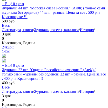
+ Ещё 0 фото
Журналы 44 шт. "Морская слава России." (АиФ) ( только сами
журналы без орденов) 44 шт. - разные. Цена за все : 500 р. в
Красноярске !!!
500
руб.
Весь
Литература, книги
/
Журналы, газеты, каталоги
/
История
/
3 дня
0
Красноярск, Родина
24kupit
1453
+ Ещё 0 фото
Журналы 22 шт. "Ордена Российской империи." (АиФ) (
только сами журналы без орденов) 22 шт. - разные. Цена за все
: 400 р. в Красноярске !!!
400
руб.
Весь
Литература, книги
/
Журналы, газеты, каталоги
/
История
/
3 дня
0
Красноярск, Родина