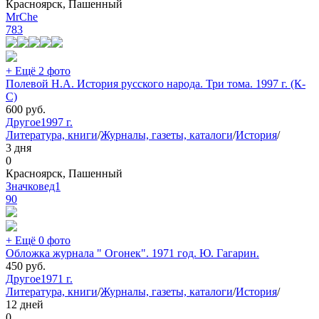
Красноярск, Пашенный
MrChe
783
+ Ещё 2 фото
Полевой Н.А. История русского народа. Три тома. 1997 г. (К-
С)
600
руб.
Другое
1997 г.
Литература, книги
/
Журналы, газеты, каталоги
/
История
/
3 дня
0
Красноярск, Пашенный
Значковед1
90
+ Ещё 0 фото
Обложка журнала " Огонек". 1971 год. Ю. Гагарин.
450
руб.
Другое
1971 г.
Литература, книги
/
Журналы, газеты, каталоги
/
История
/
12 дней
0