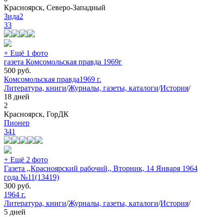
Красноярск, Северо-Западный
Зида2
33
+ Ещё 1 фото
газета Комсомольская правда 1969г
500
руб.
Комсомольская правда
1969 г.
Литература, книги
/
Журналы, газеты, каталоги
/
История
/
18 дней
2
Красноярск, ГорДК
Пионер
341
+ Ещё 2 фото
Газета ,,Красноярский рабочий,, Вторник, 14 Января 1964
года №11(13419)
300
руб.
1964 г.
Литература, книги
/
Журналы, газеты, каталоги
/
История
/
5 дней