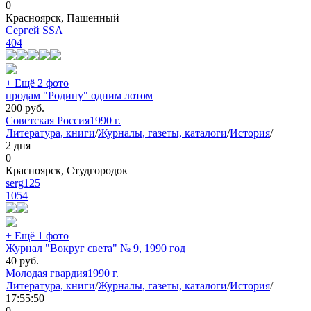
0
Красноярск, Пашенный
Сергей SSA
404
+ Ещё 2 фото
продам "Родину" одним лотом
200
руб.
Советская Россия
1990 г.
Литература, книги
/
Журналы, газеты, каталоги
/
История
/
2 дня
0
Красноярск, Студгородок
serg125
1054
+ Ещё 1 фото
Журнал "Вокруг света" № 9, 1990 год
40
руб.
Молодая гвардия
1990 г.
Литература, книги
/
Журналы, газеты, каталоги
/
История
/
17:55:50
0