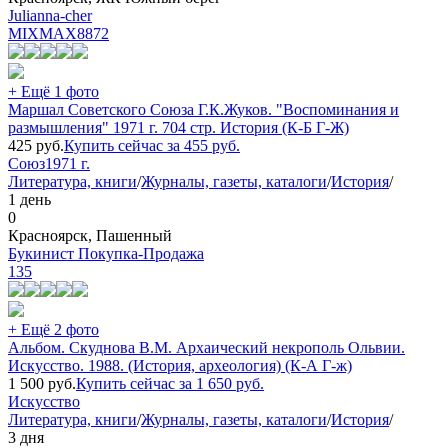
Julianna-cher
MIXMAX
8872
+ Ещё 1 фото
Маршал Советского Союза Г.К.Жуков. "Воспоминания и
размышления" 1971 г. 704 стр. История (К-Б Г-Ж)
425
руб.
Купить сейчас за
455
руб.
Союз
1971 г.
Литература, книги
/
Журналы, газеты, каталоги
/
История
/
1 день
0
Красноярск, Пашенный
Букинист Покупка-Продажа
135
+ Ещё 2 фото
Альбом. Скуднова В.М. Архаический некрополь Ольвии.
Искусство. 1988. (История, археология) (К-А Г-ж)
1 500
руб.
Купить сейчас за
1 650
руб.
Искусство
Литература, книги
/
Журналы, газеты, каталоги
/
История
/
3 дня