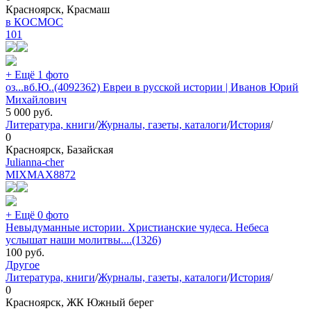
Красноярск, Красмаш
в КОСМОС
101
+ Ещё 1 фото
оз...вб.Ю..(4092362) Евреи в русской истории | Иванов Юрий
Михайлович
5 000
руб.
Литература, книги
/
Журналы, газеты, каталоги
/
История
/
0
Красноярск, Базайская
Julianna-cher
MIXMAX
8872
+ Ещё 0 фото
Невыдуманные истории. Христианские чудеса. Небеса
услышат наши молитвы....(1326)
100
руб.
Другое
Литература, книги
/
Журналы, газеты, каталоги
/
История
/
0
Красноярск, ЖК Южный берег