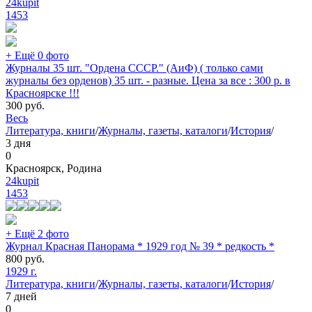
24kupit
1453
+ Ещё 0 фото
Журналы 35 шт. "Ордена СССР." (АиФ) ( только сами
журналы без орденов) 35 шт. - разные. Цена за все : 300 р. в
Красноярске !!!
300
руб.
Весь
Литература, книги
/
Журналы, газеты, каталоги
/
История
/
3 дня
0
Красноярск, Родина
24kupit
1453
+ Ещё 2 фото
Журнал Красная Панорама * 1929 год № 39 * редкость *
800
руб.
1929 г.
Литература, книги
/
Журналы, газеты, каталоги
/
История
/
7 дней
0