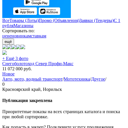
Все
Товары (Лоты)
Промо (Объявления)
Заявки (Тендеры)
С 1
рубля
Магазины
Сортировать по:
цене
новинкам
ставкам
ещё
+ Ещё 3 фото
Снегоболотоход Север Профи-Макс
11 072 000
руб.
Новое
Авто, мото, водный транспорт
/
Мототехника
/
Другое
/
0
Красноярский край, Норильск
Публикация закреплена
Приоритетные показы на всех страницах каталога и поиска
при любой сортировке.
Как попасть в закреп? Подключите услугу продвижения