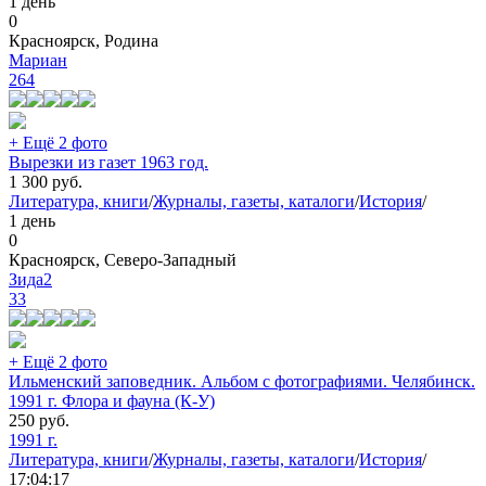
1 день
0
Красноярск, Родина
Мариан
264
+ Ещё 2 фото
Вырезки из газет 1963 год.
1 300
руб.
Литература, книги
/
Журналы, газеты, каталоги
/
История
/
1 день
0
Красноярск, Северо-Западный
Зида2
33
+ Ещё 2 фото
Ильменский заповедник. Альбом с фотографиями. Челябинск.
1991 г. Флора и фауна (К-У)
250
руб.
1991 г.
Литература, книги
/
Журналы, газеты, каталоги
/
История
/
17:04:17