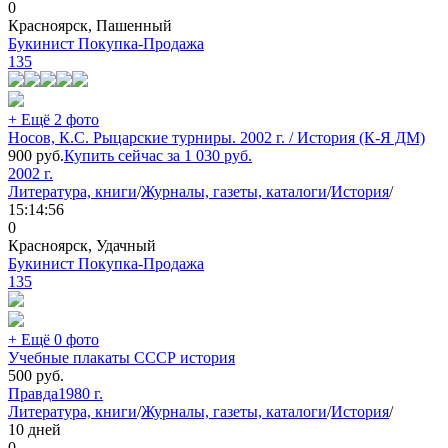
0
Красноярск, Пашенный
Букинист Покупка-Продажа
135
+ Ещё 2 фото
Носов, К.С. Рыцарские турниры. 2002 г. / История (К-Я ДМ)
900
руб.
Купить сейчас за
1 030
руб.
2002 г.
Литература, книги
/
Журналы, газеты, каталоги
/
История
/
15:14:56
0
Красноярск, Удачный
Букинист Покупка-Продажа
135
+ Ещё 0 фото
Учебные плакаты СССР история
500
руб.
Правда
1980 г.
Литература, книги
/
Журналы, газеты, каталоги
/
История
/
10 дней
0