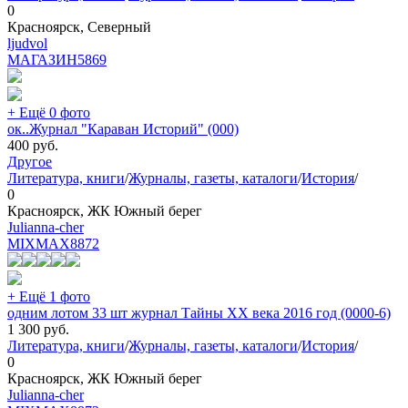
0
Красноярск, Северный
ljudvol
МАГАЗИН
5869
+ Ещё 0 фото
ок..Журнал "Караван Историй" (000)
400
руб.
Другое
Литература, книги
/
Журналы, газеты, каталоги
/
История
/
0
Красноярск, ЖК Южный берег
Julianna-cher
MIXMAX
8872
+ Ещё 1 фото
одним лотом 33 шт журнал Тайны XX века 2016 год (0000-6)
1 300
руб.
Литература, книги
/
Журналы, газеты, каталоги
/
История
/
0
Красноярск, ЖК Южный берег
Julianna-cher