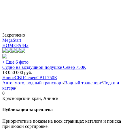
Закреплено
MegaStart
НОМЕРА
442
+ Ещё 6 фото
Судно на воздушной подушке Север 750К
13 050 000
руб.
Новое
СВП
Север
СВП 750К
Авто, мото, водный транспорт
/
Водный транспорт
/
Лодки и
катера
/
0
Красноярский край, Ачинск
Публикация закреплена
Приоритетные показы на всех страницах каталога и поиска
при любой сортировке.