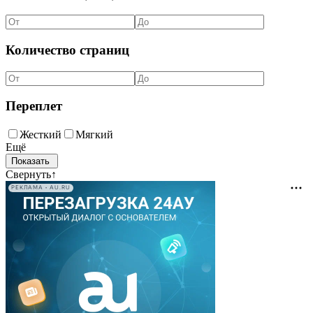
Количество страниц
Переплет
Жесткий
Мягкий
Ещё
Свернуть
↑
РЕКЛАМА • AU.RU