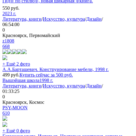
Гид❇️ по стилю❇️, новая шикарная ❇️книга.
550
руб.
2023 г.
Литература, книги
/
Искусство, культура
/
Дизайн
/
06:54:00
0
Красноярск, Первомайский
z1808
668
+ Ещё 2 фото
А.А.Барташевич. Конструирование мебели, 1998 г.
499
руб.
Купить сейчас за
500
руб.
Вышэйшая школа
1998 г.
Литература, книги
/
Искусство, культура
/
Дизайн
/
01:33:25
0
Красноярск, Космос
PSY-MOON
610
+ Ещё 0 фото