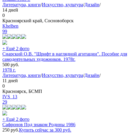
Литература, книги
/
Искусство, культура
/
Дизайн
/
14 дней
0
Красноярский край, Сосновоборск
Khelben
99
+ Ещё 2 фото
Снарский О.В. "Шрифт в наглядной агитации". Пособие для
самодеятельных художников. 1978г.
500
руб.
1978 г.
Литература, книги
/
Искусство, культура
/
Дизайн
/
11 дней
0
Красноярск, БСМП
IVS_13
29
+ Ещё 2 фото
Сафронов Под знаком Родины 1986
250
руб.
Купить сейчас за
300
руб.