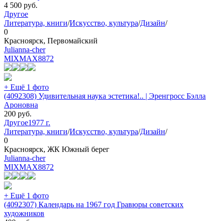
4 500
руб.
Другое
Литература, книги
/
Искусство, культура
/
Дизайн
/
0
Красноярск, Первомайский
Julianna-cher
MIXMAX
8872
+ Ещё 1 фото
(4092308) Удивительная наука эстетика!.. | Эренгросс Бэлла
Ароновна
200
руб.
Другое
1977 г.
Литература, книги
/
Искусство, культура
/
Дизайн
/
0
Красноярск, ЖК Южный берег
Julianna-cher
MIXMAX
8872
+ Ещё 1 фото
(4092307) Календарь на 1967 год Гравюры советских
художников