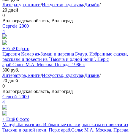
Литература, книги
/
Искусство, культура
/
Дизайн
/
20 дней
0
Волгоградская область, Волгоград
Сергей_2000
4
+ Ещё 0 фото
Царевич Камар аз-Заман и царевна Будур. Избранные сказки,
рассказы и повести из `Тысяча и одной ночи`. Пер.с
араб.Салье М.А. Москва. Правда. 1986 г.
300
руб.
Литература, книги
/
Искусство, культура
/
Дизайн
/
20 дней
0
Волгоградская область, Волгоград
Сергей_2000
4
+ Ещё 0 фото
Маруф-башмачник. Избранные сказки, рассказы и повести из
Тысячи и одной ночи. Пер.с араб.Салье М.А. Москва. Правда.