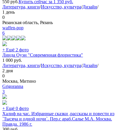
550
руб.
Купить сейчас за
1 350
руб.
Литература, книги
/
Искусство, культура
/
Дизайн
/
1 день
0
Рязанская область, Рязань
waffen-pop
6
+ Ещё 2 фото
Линда Оуэн "Современная флористика"
1 000
руб.
Литература, книги
/
Искусство, культура
/
Дизайн
/
2 дня
0
Москва, Митино
Grigoranna
3
+ Ещё 0 фото
Халиф на час. Избранные сказки ,рассказы и повести из
`Тысяча и одной ночи`. Пер.с араб.Салье М.А. Москва.
Правда. 1986 г.
300
руб.