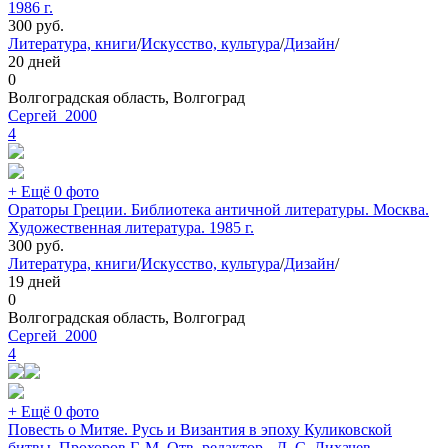
1986 г.
300
руб.
Литература, книги
/
Искусство, культура
/
Дизайн
/
20 дней
0
Волгоградская область, Волгоград
Сергей_2000
4
+ Ещё 0 фото
Ораторы Греции. Библиотека античной литературы. Москва.
Художественная литература. 1985 г.
300
руб.
Литература, книги
/
Искусство, культура
/
Дизайн
/
19 дней
0
Волгоградская область, Волгоград
Сергей_2000
4
+ Ещё 0 фото
Повесть о Митяе. Русь и Византия в эпоху Куликовской
битвы. Прохоров Г. М. Отв. редактор - Д. С. Лихачев.