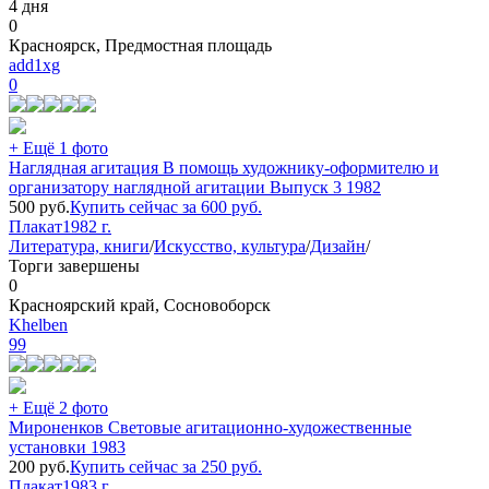
4 дня
0
Красноярск, Предмостная площадь
add1xg
0
+ Ещё 1 фото
Наглядная агитация В помощь художнику-оформителю и
организатору наглядной агитации Выпуск 3 1982
500
руб.
Купить сейчас за
600
руб.
Плакат
1982 г.
Литература, книги
/
Искусство, культура
/
Дизайн
/
Торги завершены
0
Красноярский край, Сосновоборск
Khelben
99
+ Ещё 2 фото
Мироненков Световые агитационно-художественные
установки 1983
200
руб.
Купить сейчас за
250
руб.
Плакат
1983 г.