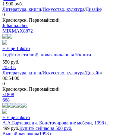
1 900
руб.
Литература, книги
/
Искусство, культура
/
Дизайн
/
0
Красноярск, Первомайский
Julianna-cher
MIXMAX
8872
+ Ещё 1 фото
Гид❇️ по стилю❇️, новая шикарная ❇️книга.
550
руб.
2023 г.
Литература, книги
/
Искусство, культура
/
Дизайн
/
06:54:00
0
Красноярск, Первомайский
z1808
668
+ Ещё 2 фото
А.А.Барташевич. Конструирование мебели, 1998 г.
499
руб.
Купить сейчас за
500
руб.
Вышэйшая школа
1998 г.