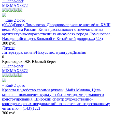
Julianna-cher
MIXMAX
8872
+ Ещё 2 фото
(00-33)Город Ломоносов. Дворцово-парковые ансамбли XVIII
века, Абрам Раскин, Книга рассказывает о замечательных
архитектурно-художественных ансамблях города Ломоносова.
Находящийся здесь Большой и Китайский дворцы....(548)
300
руб.
Другое
Литература, книги
/
Искусство, культура
/
Дизайн
/
0
Красноярск, ЖК Южный берег
Julianna-cher
MIXMAX
8872
+ Ещё 2 фото
Красота и удобство своими руками, Майя Милова, Цель
книги — повышение культуры быта методами домашнего
конструирования. Широкий спектр художественно-
конструкторских предложений позволяет заинтересованному
читателю... (143)(122)
300
руб.