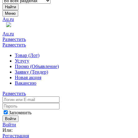
Найти
Меню
Au.ru
Au.ru
Разместить
Разместить
Товар (Лот)
Услугу
Промо (Объявление)
Заявку (Тендер)
Новая акция
Вакансию
Разместить
Запомнить
Войти
Войти
Или:
Регистрация