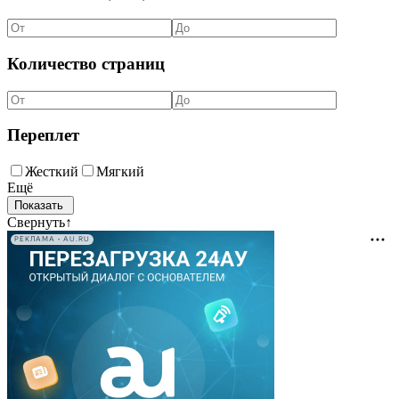
Количество страниц
Переплет
Жесткий
Мягкий
Ещё
Свернуть
↑
РЕКЛАМА • AU.RU