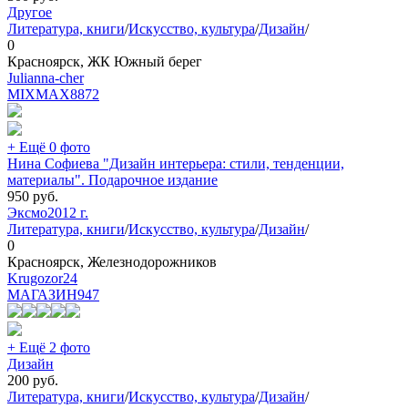
Другое
Литература, книги
/
Искусство, культура
/
Дизайн
/
0
Красноярск, ЖК Южный берег
Julianna-cher
MIXMAX
8872
+ Ещё 0 фото
Нина Софиева "Дизайн интерьера: стили, тенденции,
материалы". Подарочное издание
950
руб.
Эксмо
2012 г.
Литература, книги
/
Искусство, культура
/
Дизайн
/
0
Красноярск, Железнодорожников
Krugozor24
МАГАЗИН
947
+ Ещё 2 фото
Дизайн
200
руб.
Литература, книги
/
Искусство, культура
/
Дизайн
/