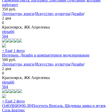
Гармония цвета. Интерьер. Цветовые сочетания, которые
работают
350
руб.
Литература, книги
/
Искусство, культура
/
Дизайн
/
2 дня
0
Красноярск, ЖК Апрелевка
elena66
564
+ Ещё 1 фото
Интерьер. Дизайн и компьютерное моделирование
500
руб.
Литература, книги
/
Искусство, культура
/
Дизайн
/
2 дня
0
Красноярск, ЖК Апрелевка
elena66
564
+ Ещё 2 фото
ОзЮ/ВбЮ(00-38)Посетить Версаль. Шедевры замка и музея,
Соль Беатрис