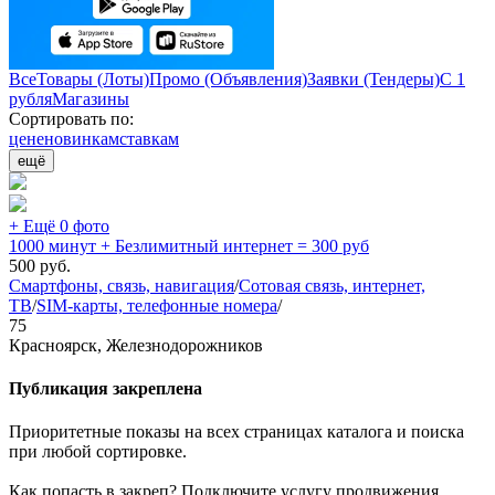
Все
Товары (Лоты)
Промо (Объявления)
Заявки (Тендеры)
С 1
рубля
Магазины
Сортировать по:
цене
новинкам
ставкам
ещё
+ Ещё 0 фото
1000 минут + Безлимитный интернет = 300 руб
500
руб.
Смартфоны, связь, навигация
/
Сотовая связь, интернет,
ТВ
/
SIM-карты, телефонные номера
/
75
Красноярск, Железнодорожников
Публикация закреплена
Приоритетные показы на всех страницах каталога и поиска
при любой сортировке.
Как попасть в закреп? Подключите услугу продвижения