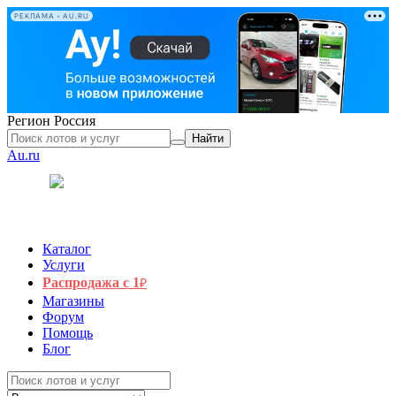
РЕКЛАМА • AU.RU
Регион
Россия
Найти
Au.ru
Каталог
Услуги
Распродажа с 1
₽
Магазины
Форум
Помощь
Блог