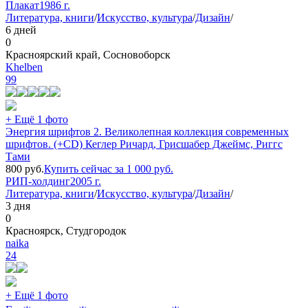
Плакат
1986 г.
Литература, книги
/
Искусство, культура
/
Дизайн
/
6 дней
0
Красноярский край, Сосновоборск
Khelben
99
+ Ещё 1 фото
Энергия шрифтов 2. Великолепная коллекция современных
шрифтов. (+CD) Кеглер Ричард, Грисшабер Джеймс, Риггс
Тами
800
руб.
Купить сейчас за
1 000
руб.
РИП-холдинг
2005 г.
Литература, книги
/
Искусство, культура
/
Дизайн
/
3 дня
0
Красноярск, Студгородок
naika
24
+ Ещё 1 фото