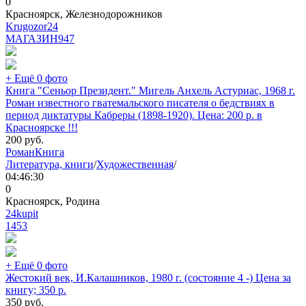
0
Красноярск, Железнодорожников
Krugozor24
МАГАЗИН
947
+ Ещё 0 фото
Книга "Сеньор Президент." Мигель Анхель Астуриас, 1968 г.
Роман известного гватемальского писателя о бедствиях в
период диктатуры Кабреры (1898-1920). Цена: 200 р. в
Красноярске !!!
200
руб.
Роман
Книга
Литература, книги
/
Художественная
/
04:46:30
0
Красноярск, Родина
24kupit
1453
+ Ещё 0 фото
Жестокий век, И.Калашников, 1980 г. (состояние 4 -) Цена за
книгу; 350 р.
350
руб.