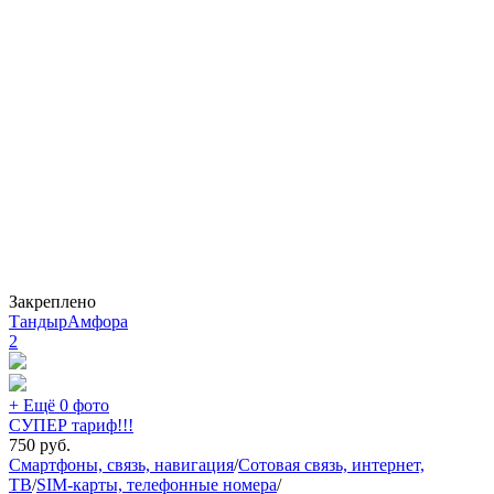
Закреплено
ТандырАмфора
2
+ Ещё 0 фото
СУПЕР тариф!!!
750
руб.
Смартфоны, связь, навигация
/
Сотовая связь, интернет,
ТВ
/
SIM-карты, телефонные номера
/