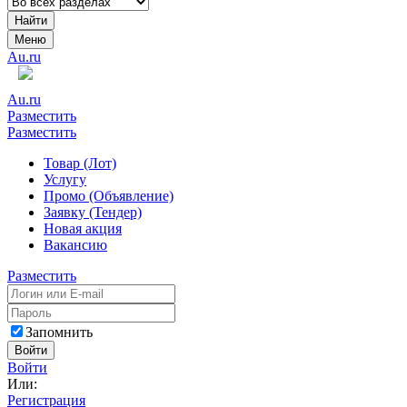
Найти
Меню
Au.ru
Au.ru
Разместить
Разместить
Товар (Лот)
Услугу
Промо (Объявление)
Заявку (Тендер)
Новая акция
Вакансию
Разместить
Запомнить
Войти
Войти
Или:
Регистрация