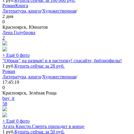
1
руб.
Купить сейчас за
100 000
руб.
Роман
Книга
Литература, книги
/
Художественная
/
2 дня
0
Красноярск, Юннатов
Лена Голубцова
2
+ Ещё 0 фото
"Обрыв" на разрыв! и в растопку! спасайте, библиофилы!
1
руб.
Купить сейчас за
28
руб.
Роман
Литература, книги
/
Художественная
/
17:45:19
0
Красноярск, Зелёная Роща
buy_it
58
+ Ещё 0 фото
Агата Кристи.Смерть приходит в конце
1
руб.
Купить сейчас за
50
руб.