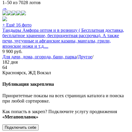
1–50 из 7028 лотов
→
+ Ещё 16 фото
Тандыры Амфора оптом и в розницу ( Бесплатная доставка,
бесплатное хранение, беспроцентная рассрочка). А также
печи, чугунные и афганские казаны, мангалы, грили,
японские ножи и т.д....
9 900
руб.
Для дачи, дома, огорода, бани, парка
/
Другое
/
182 дня
64
Красноярск, ЖД Вокзал
Публикация закреплена
Приоритетные показы на всех страницах каталога и поиска
при любой сортировке.
Как попасть в закреп? Подключите услугу продвижения
«Мегапоплавок»
Подключить себе