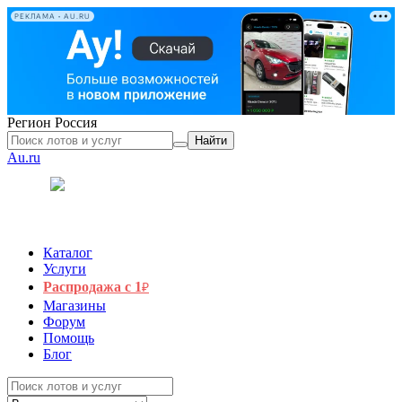
РЕКЛАМА • AU.RU
Регион
Россия
Найти
Au.ru
Каталог
Услуги
Распродажа с 1
₽
Магазины
Форум
Помощь
Блог