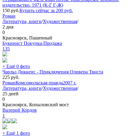
издательство. 1971 (К-Г Г-Ж)
150
руб.
Купить сейчас за
200
руб.
Роман
Литература, книги
/
Художественная
/
2 дня
0
Красноярск, Пашенный
Букинист Покупка-Продажа
135
+ Ещё 0 фото
Чарльз Диккенс - Приключения Оливера Твиста
225
руб.
Роман
Комсомольская правда
2007 г.
Литература, книги
/
Художественная
/
25 дней
0
Красноярск, Копыловский мост
Валерий Кордов
1
+ Ещё 1 фото