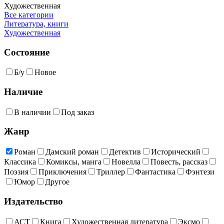
Художественная
Все категории
Литература, книги
Художественная
Состояние
Б/у
Новое
Наличие
В наличии
Под заказ
Жанр
Роман
Дамский роман
Детектив
Исторический
Классика
Комиксы, манга
Новелла
Повесть, рассказ
Поэзия
Приключения
Триллер
Фантастика
Фэнтези
Юмор
Другое
Издательство
АСТ
Книга
Художественная литература
Эксмо