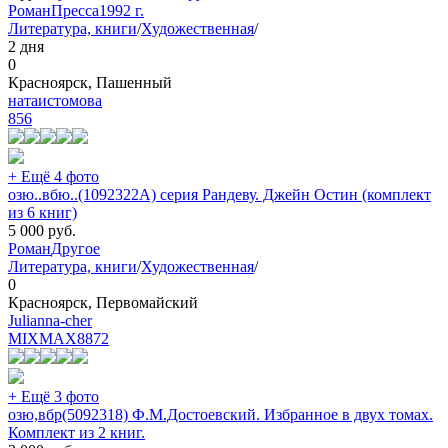
Роман
Пресса
1992 г.
Литература, книги
/
Художественная
/
2 дня
0
Красноярск, Пашенный
натаистомова
856
+ Ещё 4 фото
озю..вбю..(1092322А) серия Рандеву. Джейн Остин (комплект
из 6 книг)
5 000
руб.
Роман
Другое
Литература, книги
/
Художественная
/
0
Красноярск, Первомайский
Julianna-cher
MIXMAX
8872
+ Ещё 3 фото
озю,вбр(5092318) Ф.М.Достоевский. Избранное в двух томах.
Комплект из 2 книг.