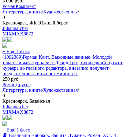
3 000
руб.
Роман
Комплект
Литература, книги
/
Художественная
/
0
Красноярск, ЖК Южный берег
Julianna-cher
MIXMAX
8872
+ Ещё 1 фото
(1092389)Герман Кант. Выходные данные, Молодой
талантливый журналист Девид Грот, прошедший путь от
курьера до главного редактора, внезапно получает
предложение занять пост министра.
250
руб.
Роман
Другое
Литература, книги
/
Художественная
/
0
Красноярск, Базайская
Julianna-cher
MIXMAX
8872
+ Ещё 1 фото
📙 Владимир Набоков. Защита Лужина. Роман. Худ. Д.