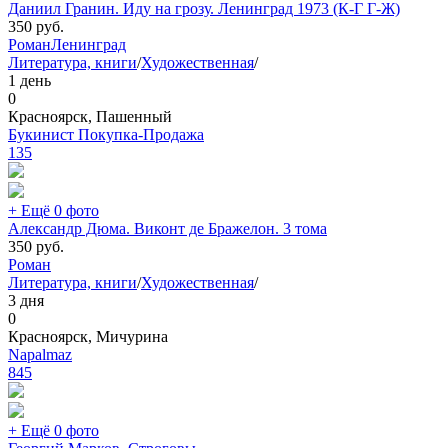
Даниил Гранин. Иду на грозу. Ленинград 1973 (К-Г Г-Ж)
350
руб.
Роман
Ленинград
Литература, книги
/
Художественная
/
1 день
0
Красноярск, Пашенный
Букинист Покупка-Продажа
135
+ Ещё 0 фото
Александр Дюма. Виконт де Бражелон. 3 тома
350
руб.
Роман
Литература, книги
/
Художественная
/
3 дня
0
Красноярск, Мичурина
Napalmaz
845
+ Ещё 0 фото