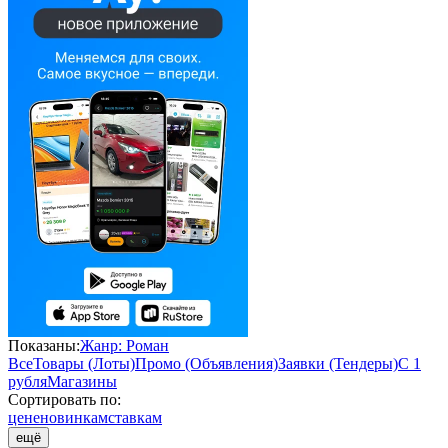
Показаны:
Жанр: Роман
Все
Товары (Лоты)
Промо (Объявления)
Заявки (Тендеры)
С 1
рубля
Магазины
Сортировать по:
цене
новинкам
ставкам
ещё