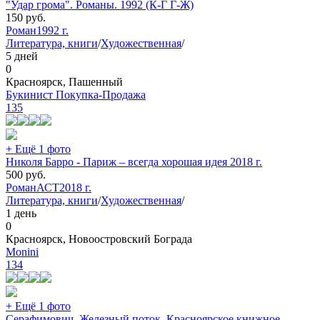
"Удар грома". Романы. 1992 (К-Г Г-Ж)
150
руб.
Роман
1992 г.
Литература, книги
/
Художественная
/
5 дней
0
Красноярск, Пашенный
Букинист Покупка-Продажа
135
+ Ещё 1 фото
Николя Барро - Париж – всегда хорошая идея 2018 г.
500
руб.
Роман
АСТ
2018 г.
Литература, книги
/
Художественная
/
1 день
0
Красноярск, Новоостровский Бограда
Monini
134
+ Ещё 1 фото
Серафимович. Железный поток. Красноярское книжное