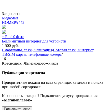
Закреплено
MegaStart
НОМЕРА
442
+ Ещё 0 фото
Безлимитный интернет для устройств
1 500
руб.
Смартфоны, связь, навигация
/
Сотовая связь, интернет,
ТВ
/
SIM-карты, телефонные номера
/
16
Красноярск, Железнодорожников
Публикация закреплена
Приоритетные показы на всех страницах каталога и поиска
при любой сортировке.
Как попасть в закреп? Подключите услугу продвижения
«Мегапоплавок»
Подключить себе