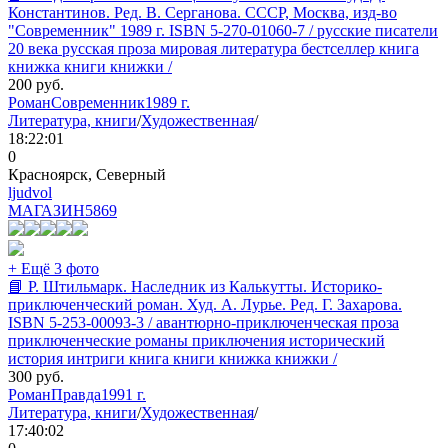
Константинов. Ред. В. Серганова. СССР, Москва, изд-во
"Современник" 1989 г. ISBN 5-270-01060-7 / русские писатели
20 века русская проза мировая литература бестселлер книга
книжка книги книжки /
200
руб.
Роман
Современник
1989 г.
Литература, книги
/
Художественная
/
18:22:01
0
Красноярск, Северный
ljudvol
МАГАЗИН
5869
+ Ещё 3 фото
📘 Р. Штильмарк. Наследник из Калькутты. Историко-
приключенческий роман. Худ. А. Лурье. Ред. Г. Захарова.
ISBN 5-253-00093-3 / авантюрно-приключенческая проза
приключенческие романы приключения исторический
история интриги книга книги книжка книжки /
300
руб.
Роман
Правда
1991 г.
Литература, книги
/
Художественная
/
17:40:02