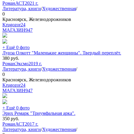
Роман
АСТ
2021 г.
Литература, книги
/
Художественная
/
0
Красноярск, Железнодорожников
Krugozor24
МАГАЗИН
947
+ Ещё 0 фото
Луиза Олкотт "Маленькие женщины". Твердый переплёт.
380
руб.
Роман
Эксмо
2019 г.
Литература, книги
/
Художественная
/
0
Красноярск, Железнодорожников
Krugozor24
МАГАЗИН
947
+ Ещё 0 фото
Эрих Ремарк "Триумфальная арка".
350
руб.
Роман
АСТ
2017 г.
Литература, книги
/
Художественная
/