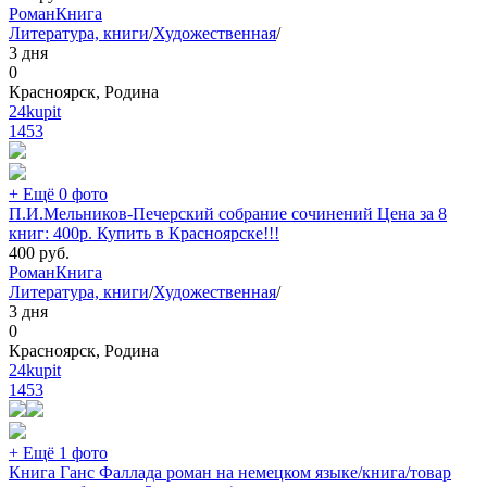
Роман
Книга
Литература, книги
/
Художественная
/
3 дня
0
Красноярск, Родина
24kupit
1453
+ Ещё 0 фото
П.И.Мельников-Печерский собрание сочинений Цена за 8
книг: 400р. Купить в Красноярске!!!
400
руб.
Роман
Книга
Литература, книги
/
Художественная
/
3 дня
0
Красноярск, Родина
24kupit
1453
+ Ещё 1 фото
Книга Ганс Фаллада роман на немецком языке/книга/товар