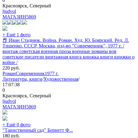
0
Красноярск, Северный
ljudvol
МАГАЗИН
5869
+ Ещё 1 фото
📕 Иван Стаднюк. Война. Роман. Худ. Ю. Боярский. Ред. Л.
Тищенко. СССР, Москва, изд-во "Современник", 1977 г. /
винтаж советская военная проза военные романы вов
советские писатели винтажная книга книжка книги книжки о
войне /
220
руб.
Роман
Современник
1977 г.
Литература, книги
/
Художественная
/
17:07:38
0
Красноярск, Северный
ljudvol
МАГАЗИН
5869
+ Ещё 0 фото
"Таинственный сад" Бернетт Ф...
180
руб.