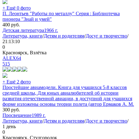
+ Ещё 0 фото
П. Леонтьев "Работы по металлу" Серия : Библиотечка
пионера "Знай и умей"
400
руб.
Детская литература
1966 г.
Литература, книги
/
Детям и родителям
/
Досуг и творчество
/
21:13:10
0
Красноярск, Взлётка
ALEX64
515
+ Ещё 2 фото
Простейшие авиамодели. Книга для учащихся 5-8 классов
средней школы, Для юных авиалюбителей об истории
развития отечественной авиации, в доступной для учащихся
форме изложены основы теории полета (автор Ермаков А. М.
300
руб.
Просвещение
1989 г.
Литература, книги
/
Детям и родителям
/
Досуг и творчество
/
1 день
0
Красноярск, Студгородок