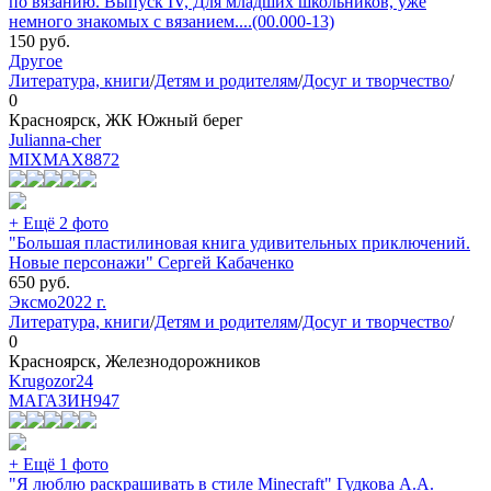
по вязанию. Выпуск IV, Для младших школьников, уже
немного знакомых с вязанием....(00.000-13)
150
руб.
Другое
Литература, книги
/
Детям и родителям
/
Досуг и творчество
/
0
Красноярск, ЖК Южный берег
Julianna-cher
MIXMAX
8872
+ Ещё 2 фото
"Большая пластилиновая книга удивительных приключений.
Новые персонажи" Сергей Кабаченко
650
руб.
Эксмо
2022 г.
Литература, книги
/
Детям и родителям
/
Досуг и творчество
/
0
Красноярск, Железнодорожников
Krugozor24
МАГАЗИН
947
+ Ещё 1 фото
"Я люблю раскрашивать в стиле Minecraft" Гудкова А.А.