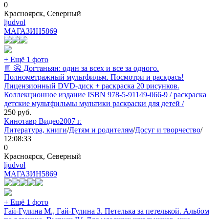
0
Красноярск, Северный
ljudvol
МАГАЗИН
5869
+ Ещё 1 фото
📘 📀 Догтаньян: один за всех и все за одного.
Полнометражный мультфильм. Посмотри и раскрась!
Лицензионный DVD-диск + раскраска 20 рисунков.
Коллекционное издание ISBN 978-5-91149-066-9 / раскраска
детские мультфильмы мультики раскраски для детей /
250
руб.
Кинотавр Видео
2007 г.
Литература, книги
/
Детям и родителям
/
Досуг и творчество
/
12:08:33
0
Красноярск, Северный
ljudvol
МАГАЗИН
5869
+ Ещё 1 фото
Гай-Гулина М., Гай-Гулина З. Петелька за петелькой. Альбом