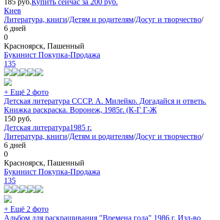
185
руб.
Купить сейчас за
200
руб.
Киев
Литература, книги
/
Детям и родителям
/
Досуг и творчество
/
6 дней
0
Красноярск, Пашенный
Букинист Покупка-Продажа
135
+ Ещё 2 фото
Детская литература СССР. А. Милейко. Догадайся и ответь.
Книжка раскраска. Воронеж, 1985г. (К-Г Г-Ж
150
руб.
Детская литература
1985 г.
Литература, книги
/
Детям и родителям
/
Досуг и творчество
/
6 дней
0
Красноярск, Пашенный
Букинист Покупка-Продажа
135
+ Ещё 2 фото
Альбом для раскрашивания "Времена года" 1986 г. Изд-во