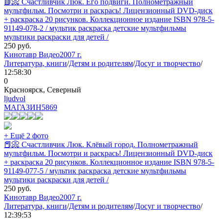
📗📀 Счастливчик Люк. Его подвиги. Полнометражный
мультфильм. Посмотри и раскрась! Лицензионный DVD-диск
+ раскраска 20 рисунков. Коллекционное издание ISBN 978-5-
91149-078-2 / мультик раскраска детские мультфильмы
мультики раскраски для детей /
250
руб.
Кинотавр Видео
2007 г.
Литература, книги
/
Детям и родителям
/
Досуг и творчество
/
12:58:30
0
Красноярск, Северный
ljudvol
МАГАЗИН
5869
+ Ещё 2 фото
📕📀 Счастливчик Люк. Клёвый город. Полнометражный
мультфильм. Посмотри и раскрась! Лицензионный DVD-диск
+ раскраска 20 рисунков. Коллекционное издание ISBN 978-5-
91149-077-5 / мультик раскраска детские мультфильмы
мультики раскраски для детей /
250
руб.
Кинотавр Видео
2007 г.
Литература, книги
/
Детям и родителям
/
Досуг и творчество
/
12:39:53