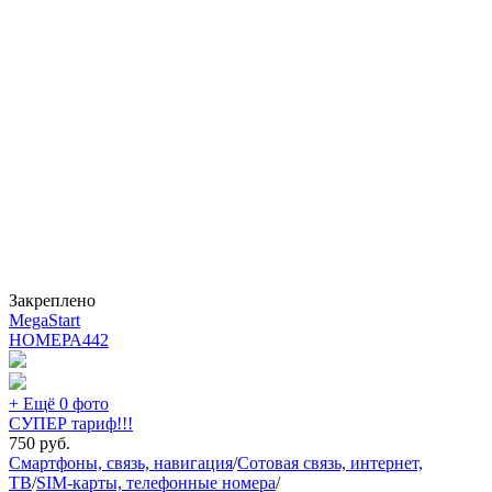
Закреплено
MegaStart
НОМЕРА
442
+ Ещё 0 фото
СУПЕР тариф!!!
750
руб.
Смартфоны, связь, навигация
/
Сотовая связь, интернет,
ТВ
/
SIM-карты, телефонные номера
/