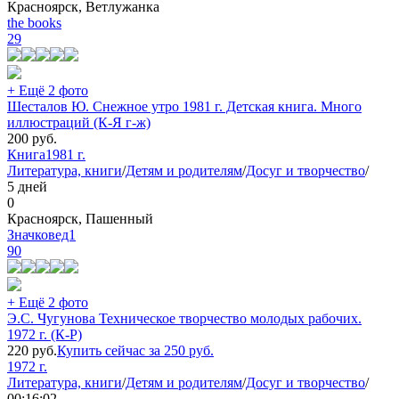
Красноярск, Ветлужанка
the books
29
+ Ещё 2 фото
Шесталов Ю. Снежное утро 1981 г. Детская книга. Много
иллюстраций (К-Я г-ж)
200
руб.
Книга
1981 г.
Литература, книги
/
Детям и родителям
/
Досуг и творчество
/
5 дней
0
Красноярск, Пашенный
Значковед1
90
+ Ещё 2 фото
Э.С. Чугунова Техническое творчество молодых рабочих.
1972 г. (К-Р)
220
руб.
Купить сейчас за
250
руб.
1972 г.
Литература, книги
/
Детям и родителям
/
Досуг и творчество
/
00:16:02