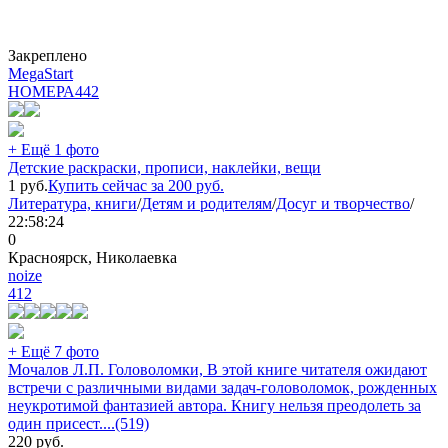
Закреплено
MegaStart
НОМЕРА
442
+ Ещё 1 фото
Детские раскраски, прописи, наклейки, вещи
1
руб.
Купить сейчас за
200
руб.
Литература, книги
/
Детям и родителям
/
Досуг и творчество
/
22:58:24
0
Красноярск, Николаевка
noize
412
+ Ещё 7 фото
Мочалов Л.П. Головоломки, В этой книге читателя ожидают
встречи с различными видами задач-головоломок, рожденных
неукротимой фантазией автора. Книгу нельзя преодолеть за
один присест....(519)
220
руб.