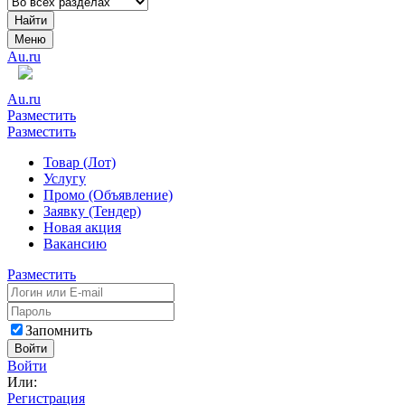
Найти
Меню
Au.ru
Au.ru
Разместить
Разместить
Товар (Лот)
Услугу
Промо (Объявление)
Заявку (Тендер)
Новая акция
Вакансию
Разместить
Запомнить
Войти
Войти
Или:
Регистрация