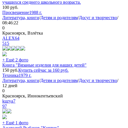
учащихся среднего школьного возраста.
100
руб.
Просвещение
1988 г.
Литература, книги
/
Детям и родителям
/
Досуг и творчество
/
08:46:22
0
Красноярск, Взлётка
ALEX64
515
+ Ещё 2 фото
Книга "Вязаные изделия для наших детей"
150
руб.
Купить сейчас за
160
руб.
Техника
1979 г.
Литература, книги
/
Детям и родителям
/
Досуг и творчество
/
12 дней
0
Красноярск, Иннокентьевский
kuzya7
97
+ Ещё 1 фото
Анатолий Рыбаков "Кортик"