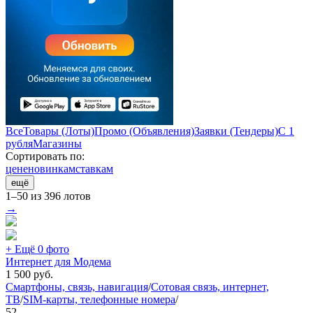
Все
Товары (Лоты)
Промо (Объявления)
Заявки (Тендеры)
С 1
рубля
Магазины
Сортировать по:
цене
новинкам
ставкам
ещё
1–50 из 396 лотов
→
+ Ещё 0 фото
Интернет для Модема
1 500
руб.
Смартфоны, связь, навигация
/
Сотовая связь, интернет,
ТВ
/
SIM-карты, телефонные номера
/
52