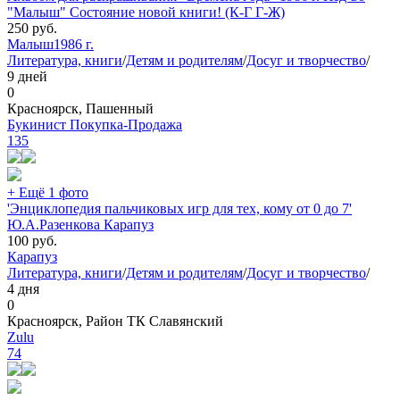
"Малыш" Состояние новой книги! (К-Г Г-Ж)
250
руб.
Малыш
1986 г.
Литература, книги
/
Детям и родителям
/
Досуг и творчество
/
9 дней
0
Красноярск, Пашенный
Букинист Покупка-Продажа
135
+ Ещё 1 фото
'Энциклопедия пальчиковых игр для тех, кому от 0 до 7'
Ю.А.Разенкова Карапуз
100
руб.
Карапуз
Литература, книги
/
Детям и родителям
/
Досуг и творчество
/
4 дня
0
Красноярск, Район ТК Славянский
Zulu
74