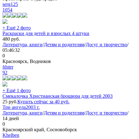
serg125
1054
+ Ещё 2 фото
Раскраски для детей и взрослых 4 штуки
480
руб.
Литература, книги
/
Детям и родителям
/
Досуг и творчество
/
05:46:32
0
Красноярск, Водников
fdster
92
+ Ещё 1 фото
Смекалочка Христианская брошюра для детей 2003
25
руб.
Купить сейчас за
40
руб.
Три ангела
2003 г.
Литература, книги
/
Детям и родителям
/
Досуг и творчество
/
14 дней
0
Красноярский край, Сосновоборск
Khelben