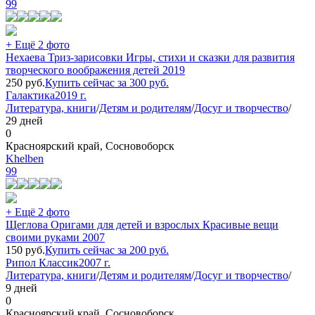
99
+ Ещё 2 фото
Нехаева Триз-зарисовки Игры, стихи и сказки для развития
творческого воображения детей 2019
250
руб.
Купить сейчас за
300
руб.
Галактика
2019 г.
Литература, книги
/
Детям и родителям
/
Досуг и творчество
/
29 дней
0
Красноярский край, Сосновоборск
Khelben
99
+ Ещё 2 фото
Щеглова Оригами для детей и взрослых Красивые вещи
своими руками 2007
150
руб.
Купить сейчас за
200
руб.
Рипол Классик
2007 г.
Литература, книги
/
Детям и родителям
/
Досуг и творчество
/
9 дней
0
Красноярский край, Сосновоборск