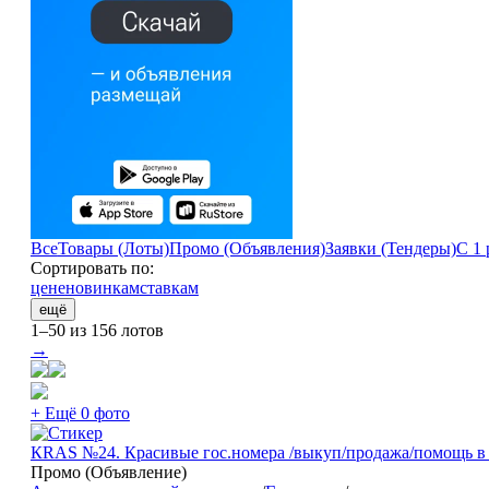
Все
Товары (Лоты)
Промо (Объявления)
Заявки (Тендеры)
С 1 
Сортировать по:
цене
новинкам
ставкам
ещё
1–50 из 156 лотов
→
+ Ещё 0 фото
КRAS №24. Красивые гос.номера /выкуп/продажа/помощь 
Промо (Объявление)