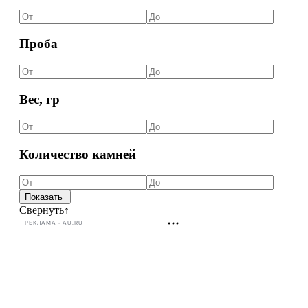
Проба
Вес, гр
Количество камней
Свернуть
↑
РЕКЛАМА • AU.RU