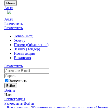
Меню
Au.ru
Au.ru
Разместить
Разместить
Товар (Лот)
Услугу
Промо (Объявление)
Заявку (Тендер)
Новая акция
Вакансию
Разместить
Запомнить
Войти
Войти
Или:
Регистрация
Разместить
Войти
Все категории
/
Ювелирные изделия, бижутерия, часы
/
Цепоч