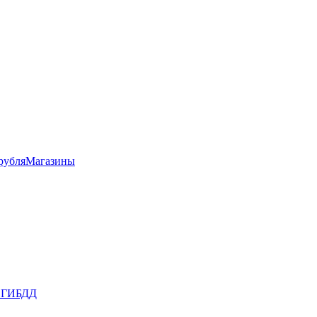
рубля
Магазины
в ГИБДД