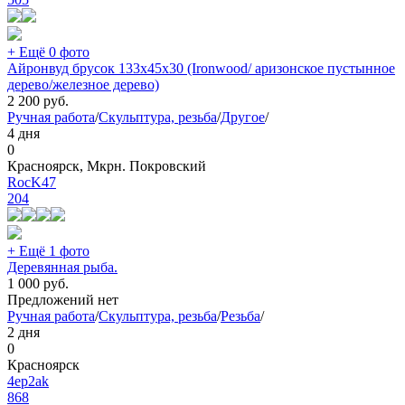
+ Ещё 0 фото
Айронвуд брусок 133х45х30 (Ironwood/ аризонское пустынное
дерево/железное дерево)
2 200
руб.
Ручная работа
/
Скульптура, резьба
/
Другое
/
4 дня
0
Красноярск, Мкрн. Покровский
RocK47
204
+ Ещё 1 фото
Деревянная рыба.
1 000
руб.
Предложений нет
Ручная работа
/
Скульптура, резьба
/
Резьба
/
2 дня
0
Красноярск
4ep2ak
868