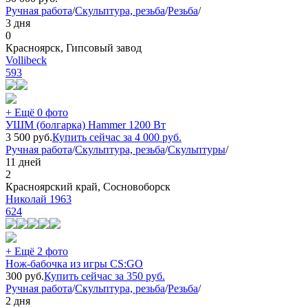
Ручная работа
/
Скульптура, резьба
/
Резьба
/
3 дня
0
Красноярск, Гипсовый завод
Vollibeck
593
+ Ещё 0 фото
УШМ (болгарка) Hammer 1200 Вт
3 500
руб.
Купить сейчас за
4 000
руб.
Ручная работа
/
Скульптура, резьба
/
Скульптуры
/
11 дней
2
Красноярский край, Сосновоборск
Николай 1963
624
+ Ещё 2 фото
Нож-бабочка из игры CS:GO
300
руб.
Купить сейчас за
350
руб.
Ручная работа
/
Скульптура, резьба
/
Резьба
/
2 дня