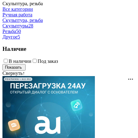
Скульптура, резьба
Все категории
Ручная работа
Скульптура, резьба
Скульптуры
28
Резьба
50
Другое
5
Наличие
В наличии
Под заказ
Свернуть
↑
РЕКЛАМА • AU.RU