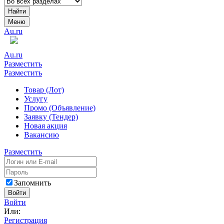
Найти
Меню
Au.ru
Au.ru
Разместить
Разместить
Товар (Лот)
Услугу
Промо (Объявление)
Заявку (Тендер)
Новая акция
Вакансию
Разместить
Запомнить
Войти
Войти
Или:
Регистрация