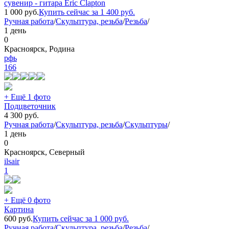
сувенир - гитара Eric Clapton
1 000
руб.
Купить сейчас за
1 400
руб.
Ручная работа
/
Скульптура, резьба
/
Резьба
/
1 день
0
Красноярск, Родина
рфь
166
+ Ещё 1 фото
Подцветочник
4 300
руб.
Ручная работа
/
Скульптура, резьба
/
Скульптуры
/
1 день
0
Красноярск, Северный
ilsair
1
+ Ещё 0 фото
Картина
600
руб.
Купить сейчас за
1 000
руб.
Ручная работа
/
Скульптура, резьба
/
Резьба
/