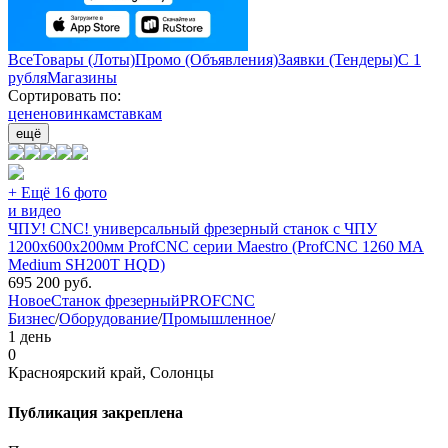
Все
Товары (Лоты)
Промо (Объявления)
Заявки (Тендеры)
С 1
рубля
Магазины
Сортировать по:
цене
новинкам
ставкам
ещё
+ Ещё 16 фото
и видео
ЧПУ! CNC! универсальный фрезерный станок с ЧПУ
1200х600х200мм ProfCNC серии Maestro (ProfCNC 1260 MA
Medium SH200T HQD)
695 200
руб.
Новое
Станок фрезерный
PROFCNC
Бизнес
/
Оборудование
/
Промышленное
/
1 день
0
Красноярский край, Солонцы
Публикация закреплена