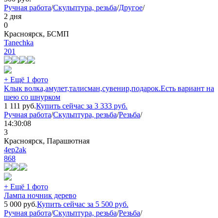
Ручная работа
/
Скульптура, резьба
/
Другое
/
2 дня
0
Красноярск, БСМП
Tanechka
201
+ Ещё 1 фото
Клык волка,амулет,талисман,сувенир,подарок.Есть вариант на
шею со шнурком
1 111
руб.
Купить сейчас за
3 333
руб.
Ручная работа
/
Скульптура, резьба
/
Резьба
/
14:30:08
3
Красноярск, Парашютная
4ep2ak
868
+ Ещё 1 фото
Лампа ночник дерево
5 000
руб.
Купить сейчас за
5 500
руб.
Ручная работа
/
Скульптура, резьба
/
Резьба
/