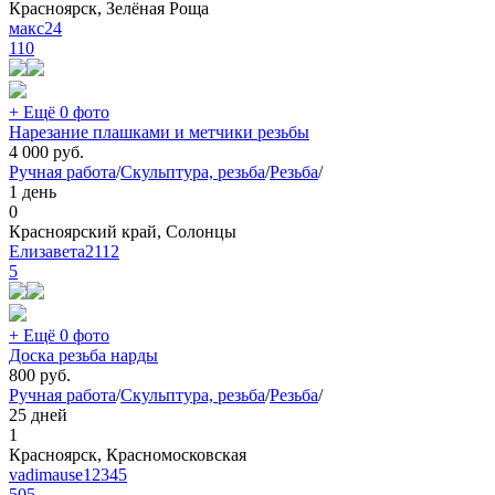
Красноярск, Зелёная Роща
макс24
110
+ Ещё 0 фото
Нарезание плашками и метчики резьбы
4 000
руб.
Ручная работа
/
Скульптура, резьба
/
Резьба
/
1 день
0
Красноярский край, Солонцы
Елизавета2112
5
+ Ещё 0 фото
Доска резьба нарды
800
руб.
Ручная работа
/
Скульптура, резьба
/
Резьба
/
25 дней
1
Красноярск, Красномосковская
vadimause12345
505