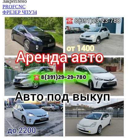
Закреплено
PROFCNC
ФРЕЗЕР ЧПУ
34