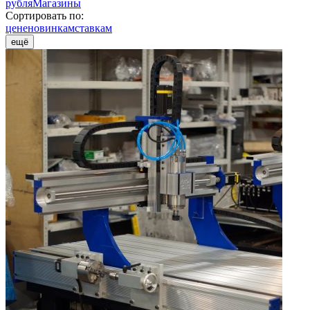
рубля
Магазины
Сортировать по:
цене
новинкам
ставкам
ещё