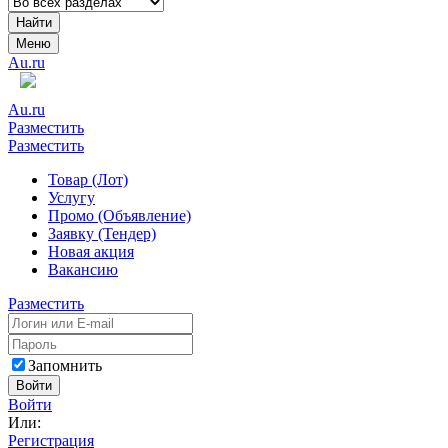
Найти
Меню
Au.ru
Au.ru
Разместить
Разместить
Товар (Лот)
Услугу
Промо (Объявление)
Заявку (Тендер)
Новая акция
Вакансию
Разместить
Запомнить
Войти
Войти
Или:
Регистрация