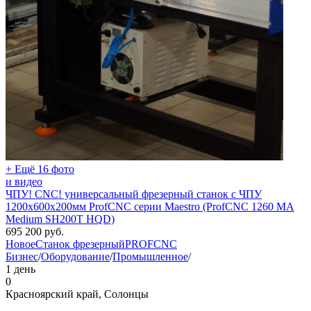
+ Ещё 16 фото
и видео
ЧПУ! CNC! универсальный фрезерный станок с ЧПУ
1200х600х200мм ProfCNC серии Maestro (ProfCNC 1260 MA
Medium SH200T HQD)
695 200
руб.
Новое
Станок фрезерный
PROFCNC
Бизнес
/
Оборудование
/
Промышленное
/
1 день
0
Красноярский край, Солонцы