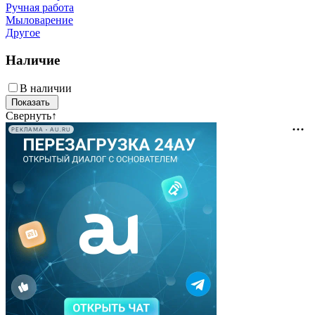
Ручная работа
Мыловарение
Другое
Наличие
В наличии
Свернуть
↑
РЕКЛАМА • AU.RU