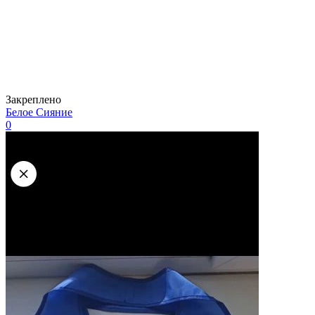
Закреплено
Белое Сияние
0