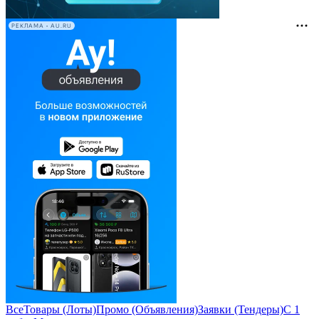
РЕКЛАМА • AU.RU
Все
Товары (Лоты)
Промо (Объявления)
Заявки (Тендеры)
С 1