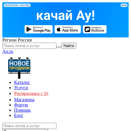
РЕКЛАМА • AU.RU
Регион
Россия
Найти
Au.ru
Каталог
Услуги
Распродажа с 1
₽
Магазины
Форум
Помощь
Блог