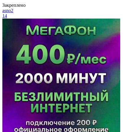
Закреплено
asno2
14