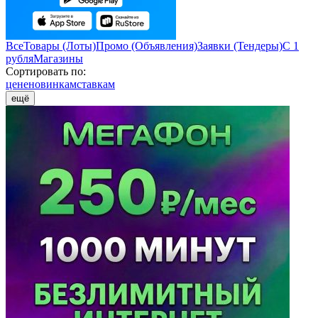
Все
Товары (Лоты)
Промо (Объявления)
Заявки (Тендеры)
С 1
рубля
Магазины
Сортировать по:
цене
новинкам
ставкам
ещё