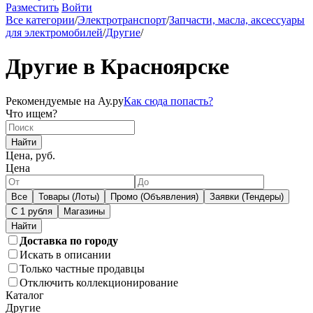
Разместить
Войти
Все категории
/
Электротранспорт
/
Запчасти, масла, аксессуары
для электромобилей
/
Другие
/
Другие в Красноярске
Рекомендуемые на Ау.ру
Как сюда попасть?
Что ищем?
Найти
Цена, руб.
Цена
Все
Товары (Лоты)
Промо (Объявления)
Заявки (Тендеры)
С 1 рубля
Магазины
Доставка по городу
Искать в описании
Только частные продавцы
Отключить коллекционирование
Каталог
Другие