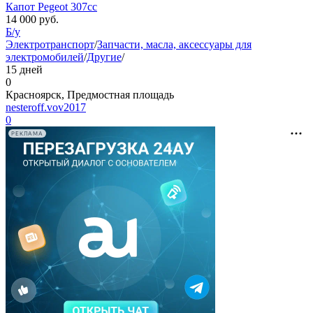
Капот Pegeot 307сс
14 000
руб.
Б/у
Электротранспорт
/
Запчасти, масла, аксессуары для
электромобилей
/
Другие
/
15 дней
0
Красноярск, Предмостная площадь
nesteroff.vov2017
0
РЕКЛАМА