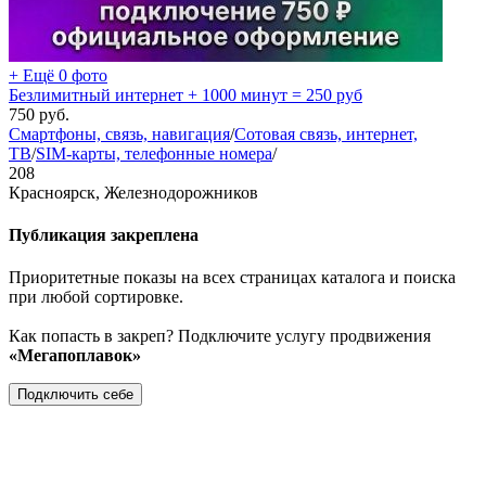
+ Ещё 0 фото
Безлимитный интернет + 1000 минут = 250 руб
750
руб.
Смартфоны, связь, навигация
/
Сотовая связь, интернет,
ТВ
/
SIM-карты, телефонные номера
/
208
Красноярск, Железнодорожников
Публикация закреплена
Приоритетные показы на всех страницах каталога и поиска
при любой сортировке.
Как попасть в закреп? Подключите услугу продвижения
«Мегапоплавок»
Подключить себе