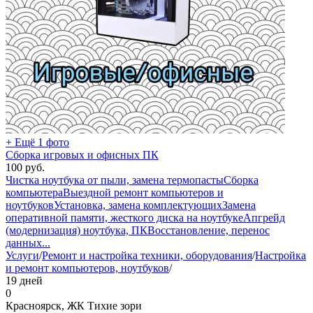
+ Ещё 1 фото
Сборка игровых и офисных ПК
100
руб.
Чистка ноутбука от пыли, замена термопасты
Сборка
компьютера
Выездной ремонт компьютеров и
ноутбуков
Установка, замена комплектующих
Замена
оперативной памяти, жесткого диска на ноутбуке
Апгрейд
(модернизация) ноутбука, ПК
Восстановление, перенос
данных
...
Услуги
/
Ремонт и настройка техники, оборудования
/
Настройка
и ремонт компьютеров, ноутбуков
/
19 дней
0
Красноярск, ЖК Тихие зори