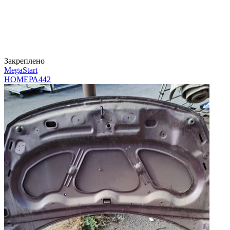
Закреплено
MegaStart
НОМЕРА
442