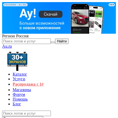
РЕКЛАМА • AU.RU
Регион
Россия
Найти
Au.ru
Каталог
Услуги
Распродажа с 1
₽
Магазины
Форум
Помощь
Блог