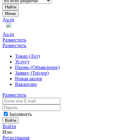
Найти
Меню
Au.ru
Au.ru
Разместить
Разместить
Товар (Лот)
Услугу
Промо (Объявление)
Заявку (Тендер)
Новая акция
Вакансию
Разместить
Запомнить
Войти
Войти
Или:
Регистрация