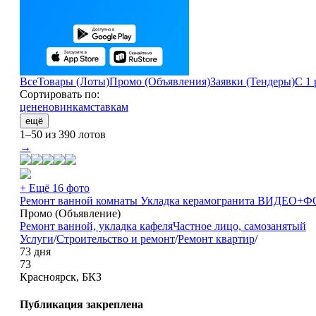
Все
Товары (Лоты)
Промо (Объявления)
Заявки (Тендеры)
С 1 
Сортировать по:
цене
новинкам
ставкам
ещё
1–50 из 390 лотов
→
+ Ещё 16 фото
Ремонт ванной комнаты Укладка керамогранита ВИДЕ
Промо (Объявление)
Ремонт ванной, укладка кафеля
Частное лицо, самозанятый
Услуги
/
Строительство и ремонт
/
Ремонт квартир
/
73 дня
73
Красноярск, БКЗ
Публикация закреплена