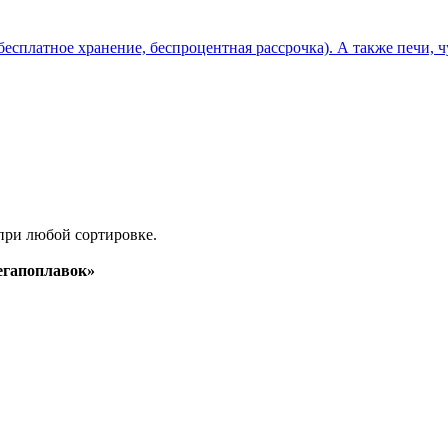
бесплатное хранение, беспроцентная рассрочка). А также печи, 
при любой сортировке.
гапоплавок»