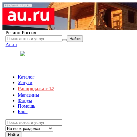
РЕКЛАМА • AU.RU
Регион
Россия
Найти
Au.ru
Каталог
Услуги
Распродажа с 1
₽
Магазины
Форум
Помощь
Блог
Найти