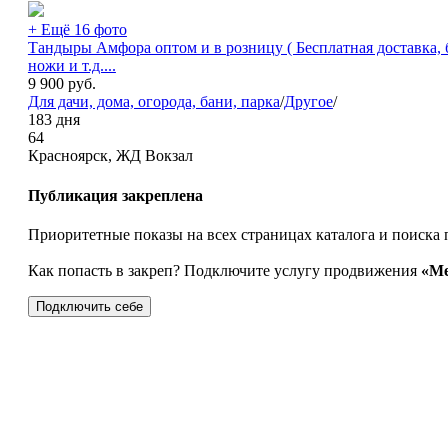
+ Ещё 16 фото
Тандыры Амфора оптом и в розницу ( Бесплатная доставка, 
ножи и т.д....
9 900
руб.
Для дачи, дома, огорода, бани, парка
/
Другое
/
183 дня
64
Красноярск, ЖД Вокзал
Публикация закреплена
Приоритетные показы на всех страницах каталога и поиска 
Как попасть в закреп? Подключите услугу продвижения
«Ме
Подключить себе