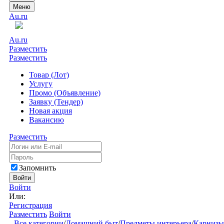
Меню
Au.ru
Au.ru
Разместить
Разместить
Товар (Лот)
Услугу
Промо (Объявление)
Заявку (Тендер)
Новая акция
Вакансию
Разместить
Запомнить
Войти
Войти
Или:
Регистрация
Разместить
Войти
Все категории
/
Домашний быт
/
Предметы интерьера
/
Карнизы 