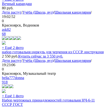
Вечный карандаш
80
руб.
Дети растут
/
Учёба (Школа, вуз)
/
Школьная канцелярия
/
19:02:52
0
Красноярск, Водников
ask82
68
+ Ещё 2 фото
набор готовальня циркуль для черчения из СССР. инструкция
2 550
руб.
Купить сейчас за
3 550
руб.
Дети растут
/
Учёба (Школа, вуз)
/
Школьная канцелярия
/
19:23:06
0
Красноярск, Музыкальный театр
bella777donna
918
+ Ещё 1 фото
Набор чертежных принадлежностей готовальня НЧ-6-11
СССР ГОСТ