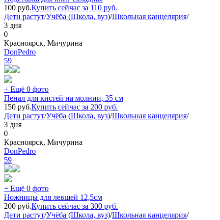
100
руб.
Купить сейчас за
110
руб.
Дети растут
/
Учёба (Школа, вуз)
/
Школьная канцелярия
/
3 дня
0
Красноярск, Мичурина
DonPedro
59
+ Ещё 0 фото
Пенал для кистей на молнии, 35 см
150
руб.
Купить сейчас за
200
руб.
Дети растут
/
Учёба (Школа, вуз)
/
Школьная канцелярия
/
3 дня
0
Красноярск, Мичурина
DonPedro
59
+ Ещё 0 фото
Ножницы для левшей 12,5см
200
руб.
Купить сейчас за
300
руб.
Дети растут
/
Учёба (Школа, вуз)
/
Школьная канцелярия
/