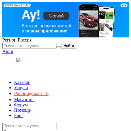
РЕКЛАМА • AU.RU
Регион
Россия
Найти
Au.ru
Каталог
Услуги
Распродажа с 1
₽
Магазины
Форум
Помощь
Блог