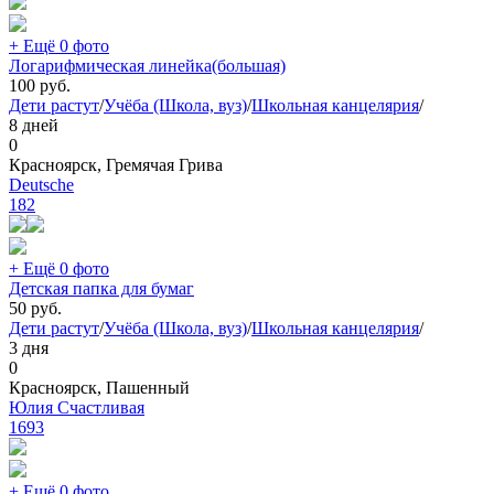
+ Ещё 0 фото
Логарифмическая линейка(большая)
100
руб.
Дети растут
/
Учёба (Школа, вуз)
/
Школьная канцелярия
/
8 дней
0
Красноярск, Гремячая Грива
Deutsche
182
+ Ещё 0 фото
Детская папка для бумаг
50
руб.
Дети растут
/
Учёба (Школа, вуз)
/
Школьная канцелярия
/
3 дня
0
Красноярск, Пашенный
Юлия Счастливая
1693
+ Ещё 0 фото