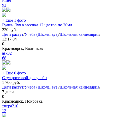
fdster
92
+ Ещё 1 фото
Гуашь Луч классика 12 цветов по 20мл
220
руб.
Дети растут
/
Учёба (Школа, вуз)
/
Школьная канцелярия
/
13:17:04
0
Красноярск, Водников
ask82
68
+ Ещё 0 фото
Стул ростовой для учебы
1 700
руб.
Дети растут
/
Учёба (Школа, вуз)
/
Школьная канцелярия
/
7 дней
0
Красноярск, Покровка
тигра210
12