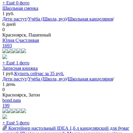
+ Ещё 0 фото
Школьная сменка
1
руб.
Дети растут
/
Учёба (Школа, вуз)
/
Школьная канцелярия
/
6 дней
0
Красноярск, Пашенный
Юлия Счастливая
1693
+ Ещё 1 фото
Записная книжка
1
руб.
Купить сейчас за
35
руб.
Дети растут
/
Учёба (Школа, вуз)
/
Школьная канцелярия
/
1 день
0
Красноярск, Затон
bond.nata
199
+ Ещё 5 фото
🌈 Контейнер настольный IDEA 1,6 л канцелярский для бумаг