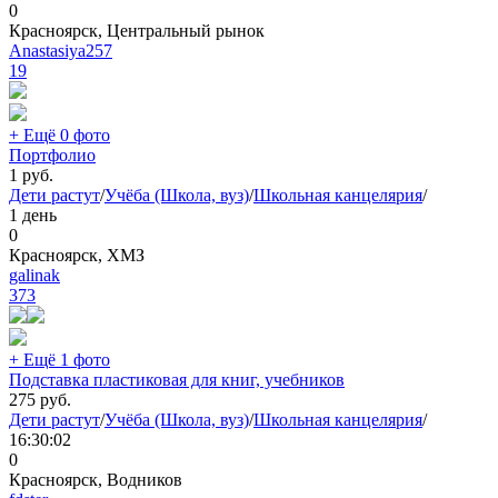
0
Красноярск, Центральный рынок
Anastasiya257
19
+ Ещё 0 фото
Портфолио
1
руб.
Дети растут
/
Учёба (Школа, вуз)
/
Школьная канцелярия
/
1 день
0
Красноярск, ХМЗ
galinak
373
+ Ещё 1 фото
Подставка пластиковая для книг, учебников
275
руб.
Дети растут
/
Учёба (Школа, вуз)
/
Школьная канцелярия
/
16:30:02
0
Красноярск, Водников