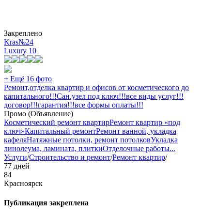
Закреплено
Kras№24
Luxury
10
+ Ещё 16 фото
Ремонт,отделка квартир и офисов от косметического до
капитального!!!Сан.узел под ключ!!!все виды услуг!!!
договор!!!гарантия!!!все формы оплаты!!!
Промо (Объявление)
Косметический ремонт квартир
Ремонт квартир «под
ключ»
Капитальный ремонт
Ремонт ванной, укладка
кафеля
Натяжные потолки, ремонт потолков
Укладка
линолеума, ламината, плитки
Отделочные работы
...
Услуги
/
Строительство и ремонт
/
Ремонт квартир
/
77 дней
84
Красноярск
Публикация закреплена