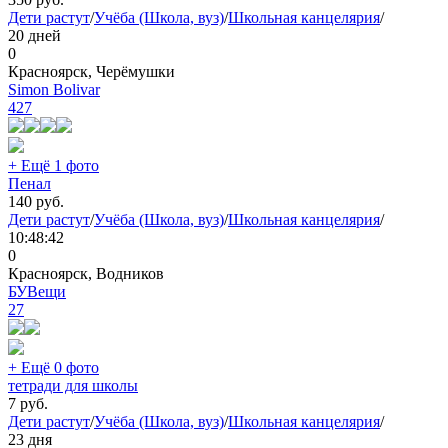
Дети растут
/
Учёба (Школа, вуз)
/
Школьная канцелярия
/
20 дней
0
Красноярск, Черёмушки
Simon Bolivar
427
+ Ещё 1 фото
Пенал
140
руб.
Дети растут
/
Учёба (Школа, вуз)
/
Школьная канцелярия
/
10:48:42
0
Красноярск, Водников
БУВещи
27
+ Ещё 0 фото
тетради для школы
7
руб.
Дети растут
/
Учёба (Школа, вуз)
/
Школьная канцелярия
/
23 дня