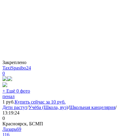
Закреплено
TaxiSpasibo24
0
+ Ещё 0 фото
пенал
1
руб.
Купить сейчас за
10
руб.
Дети растут
/
Учёба (Школа, вуз)
/
Школьная канцелярия
/
13:19:24
0
Красноярск, БСМП
Лазарь69
116