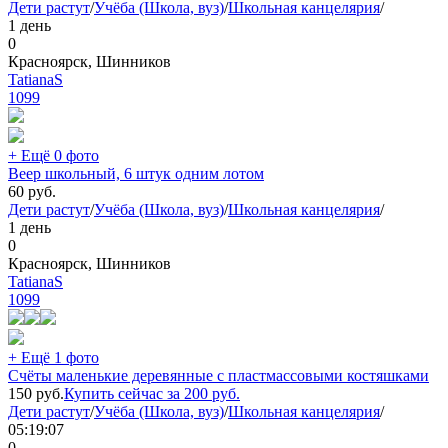
Дети растут
/
Учёба (Школа, вуз)
/
Школьная канцелярия
/
1 день
0
Красноярск, Шинников
TatianaS
1099
+ Ещё 0 фото
Веер школьный, 6 штук одним лотом
60
руб.
Дети растут
/
Учёба (Школа, вуз)
/
Школьная канцелярия
/
1 день
0
Красноярск, Шинников
TatianaS
1099
+ Ещё 1 фото
Счёты маленькие деревянные с пластмассовыми костяшками
150
руб.
Купить сейчас за
200
руб.
Дети растут
/
Учёба (Школа, вуз)
/
Школьная канцелярия
/
05:19:07
0