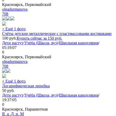
Красноярск, Первомайский
olgadurmanova
708
+ Ещё 1 фото
Счёты детские металлические с пластмассовыми костяшками
100
руб.
Купить сейчас за
150
руб.
Дети растут
/
Учёба (Школа, вуз)
/
Школьная канцелярия
/
05:19:07
0
Красноярск, Первомайский
olgadurmanova
708
+ Ещё 1 фото
Логарифмическая линейка
50
руб.
Дети растут
/
Учёба (Школа, вуз)
/
Школьная канцелярия
/
19:37:05
0
Красноярск, Парашютная
В_а_Д_и_М