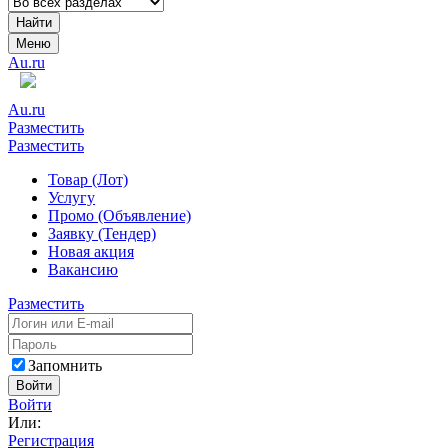
Найти
Меню
Au.ru
Au.ru
Разместить
Разместить
Товар (Лот)
Услугу
Промо (Объявление)
Заявку (Тендер)
Новая акция
Вакансию
Разместить
Запомнить
Войти
Войти
Или:
Регистрация