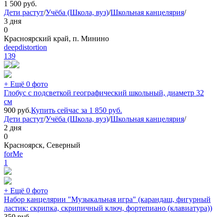
1 500
руб.
Дети растут
/
Учёба (Школа, вуз)
/
Школьная канцелярия
/
3 дня
0
Красноярский край, п. Минино
deepdistortion
139
+ Ещё 0 фото
Глобус с подсветкой географический школьный, диаметр 32
см
900
руб.
Купить сейчас за
1 850
руб.
Дети растут
/
Учёба (Школа, вуз)
/
Школьная канцелярия
/
2 дня
0
Красноярск, Северный
forMe
1
+ Ещё 0 фото
Набор канцелярии "Музыкальная игра" (карандаш, фигурный
ластик: скрипка, скрипичный ключ, фортепиано (клавиатура))
350
руб.