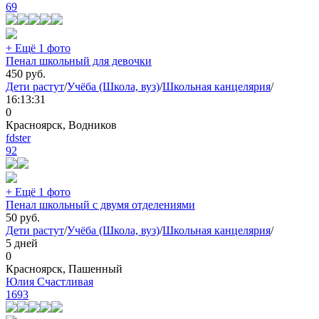
69
+ Ещё 1 фото
Пенал школьный для девочки
450
руб.
Дети растут
/
Учёба (Школа, вуз)
/
Школьная канцелярия
/
16:13:31
0
Красноярск, Водников
fdster
92
+ Ещё 1 фото
Пенал школьный с двумя отделениями
50
руб.
Дети растут
/
Учёба (Школа, вуз)
/
Школьная канцелярия
/
5 дней
0
Красноярск, Пашенный
Юлия Счастливая
1693