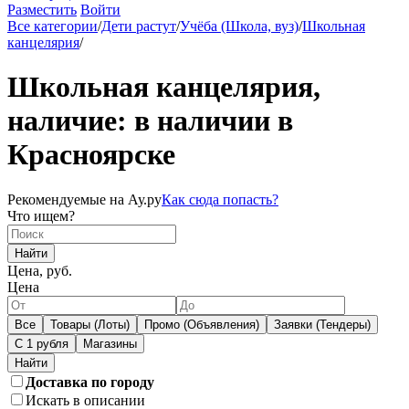
Разместить
Войти
Все категории
/
Дети растут
/
Учёба (Школа, вуз)
/
Школьная
канцелярия
/
Школьная канцелярия,
наличие: в наличии в
Красноярске
Рекомендуемые на Ау.ру
Как сюда попасть?
Что ищем?
Найти
Цена, руб.
Цена
Все
Товары (Лоты)
Промо (Объявления)
Заявки (Тендеры)
С 1 рубля
Магазины
Доставка по городу
Искать в описании