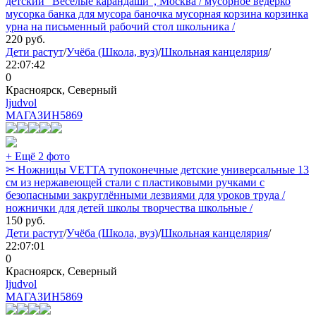
детский "Весёлые карандаши", Москва / мусорное ведёрко
мусорка банка для мусора баночка мусорная корзина корзинка
урна на письменный рабочий стол школьника /
220
руб.
Дети растут
/
Учёба (Школа, вуз)
/
Школьная канцелярия
/
22:07:42
0
Красноярск, Северный
ljudvol
МАГАЗИН
5869
+ Ещё 2 фото
✂ Ножницы VETTA тупоконечные детские универсальные 13
см из нержавеющей стали с пластиковыми ручками с
безопасными закруглёнными лезвиями для уроков труда /
ножнички для детей школы творчества школьные /
150
руб.
Дети растут
/
Учёба (Школа, вуз)
/
Школьная канцелярия
/
22:07:01
0
Красноярск, Северный
ljudvol
МАГАЗИН
5869