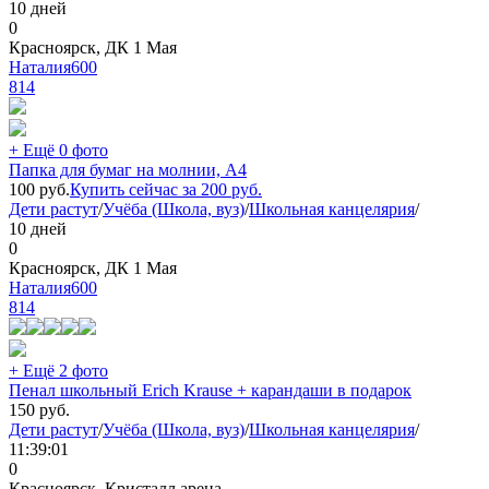
10 дней
0
Красноярск, ДК 1 Мая
Наталия600
814
+ Ещё 0 фото
Папка для бумаг на молнии, А4
100
руб.
Купить сейчас за
200
руб.
Дети растут
/
Учёба (Школа, вуз)
/
Школьная канцелярия
/
10 дней
0
Красноярск, ДК 1 Мая
Наталия600
814
+ Ещё 2 фото
Пенал школьный Erich Krause + карандаши в подарок
150
руб.
Дети растут
/
Учёба (Школа, вуз)
/
Школьная канцелярия
/
11:39:01
0
Красноярск, Кристалл арена