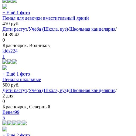
+ Ещё 1 фото
Пенал для девочки вместительный яркий
450
руб.
Дети растут
/
Учёба (Школа, вуз)
/
Школьная канцелярия
/
14:39:42
0
Красноярск, Водников
kids224
1
+ Ещё 1 фото
Пеналы школьные
500
руб.
Дети растут
/
Учёба (Школа, вуз)
/
Школьная канцелярия
/
2 дня
0
Красноярск, Северный
Вевея99
5
+ Ещё 2 фото