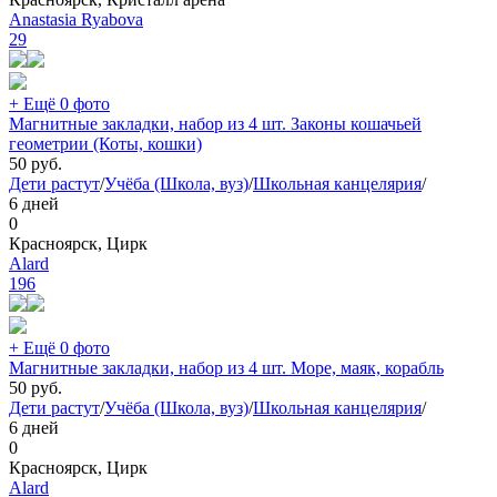
Anastasia Ryabova
29
+ Ещё 0 фото
Магнитные закладки, набор из 4 шт. Законы кошачьей
геометрии (Коты, кошки)
50
руб.
Дети растут
/
Учёба (Школа, вуз)
/
Школьная канцелярия
/
6 дней
0
Красноярск, Цирк
Alard
196
+ Ещё 0 фото
Магнитные закладки, набор из 4 шт. Море, маяк, корабль
50
руб.
Дети растут
/
Учёба (Школа, вуз)
/
Школьная канцелярия
/
6 дней
0
Красноярск, Цирк
Alard