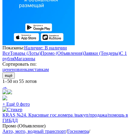
Показаны:
Наличие: В наличии
Все
Товары (Лоты)
Промо (Объявления)
Заявки (Тендеры)
С 1
рубля
Магазины
Сортировать по:
цене
новинкам
ставкам
ещё
1–50 из 55 лотов
→
+ Ещё 0 фото
КRAS №24. Красивые гос.номера /выкуп/продажа/помощь в
ГИБДД
Промо (Объявление)
Авто, мото, водный транспорт
/
Госномера
/