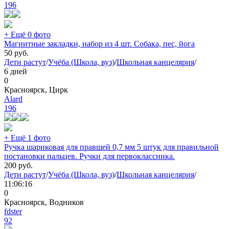
196
+ Ещё 0 фото
Магнитные закладки, набор из 4 шт. Собака, пес, йога
50
руб.
Дети растут
/
Учёба (Школа, вуз)
/
Школьная канцелярия
/
6 дней
0
Красноярск, Цирк
Alard
196
+ Ещё 1 фото
Ручка шариковая для правшей 0,7 мм 5 штук для правильной
постановки пальцев. Ручки для первоклассника.
200
руб.
Дети растут
/
Учёба (Школа, вуз)
/
Школьная канцелярия
/
11:06:16
0
Красноярск, Водников
fdster
92