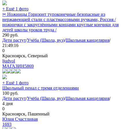
+ Ещё 1 фото
✂ Ножницы Горизонт тупоконечные безопасные из
нержавеющей стали с пластмассовыми ручками, Россия /
ножнички с закруглёнными концами круглые кончики для
детей школы уроков труда /
290
руб.
Дети растут
/
Учёба (Школа, вуз)
/
Школьная канцелярия
/
21:49:16
0
Красноярск, Северный
ljudvol
МАГАЗИН
5869
+ Ещё 1 фото
Школьный пенал с тремя отделениями
100
руб.
Дети растут
/
Учёба (Школа, вуз)
/
Школьная канцелярия
/
4 дня
0
Красноярск, Пашенный
Юлия Счастливая
1693