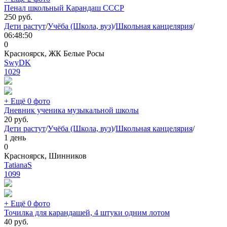
Пенал школьный Карандаш СССР
250
руб.
Дети растут
/
Учёба (Школа, вуз)
/
Школьная канцелярия
/
06:48:50
0
Красноярск, ЖК Белые Росы
SwyDK
1029
+ Ещё 0 фото
Дневник ученика музыкальной школы
20
руб.
Дети растут
/
Учёба (Школа, вуз)
/
Школьная канцелярия
/
1 день
0
Красноярск, Шинников
TatianaS
1099
+ Ещё 0 фото
Точилка для карандашей, 4 штуки одним лотом
40
руб.