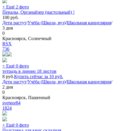
+ Ещё 2 фото
Пеналы, Органайзер (настольный) !
100
руб.
Дети растут
/
Учёба (Школа, вуз)
/
Школьная канцелярия
/
3 дня
0
Красноярск, Солнечный
RSX
736
+ Ещё 0 фото
тетрадь в линию 18 листов
8
руб.
Купить сейчас за
10
руб.
Дети растут
/
Учёба (Школа, вуз)
/
Школьная канцелярия
/
2 дня
0
Красноярск, Пашенный
svetgor84
1824
+ Ещё 0 фото
Подставка для книг складная