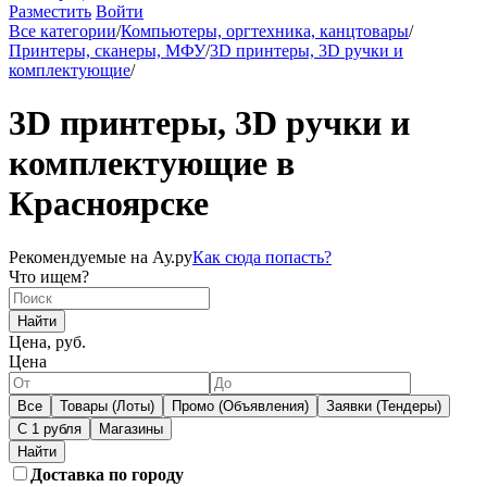
Разместить
Войти
Все категории
/
Компьютеры, оргтехника, канцтовары
/
Принтеры, сканеры, МФУ
/
3D принтеры, 3D ручки и
комплектующие
/
3D принтеры, 3D ручки и
комплектующие в
Красноярске
Рекомендуемые на Ау.ру
Как сюда попасть?
Что ищем?
Найти
Цена, руб.
Цена
Все
Товары (Лоты)
Промо (Объявления)
Заявки (Тендеры)
С 1 рубля
Магазины
Доставка по городу