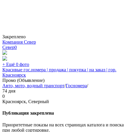
Закреплено
Компания Север
Север
0
+ Ещё 0 фото
Красивые гос.номера | продажа | покупка | на заказ | гор.
Красноярск
Промо (Объявление)
Авто, мото, водный транспорт
/
Госномера
/
74 дня
0
Красноярск, Северный
Публикация закреплена
Приоритетные показы на всех страницах каталога и поиска
при любой сортировке.