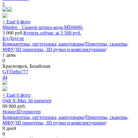
1
+ Ещё 0 фото
Mindeo Сканер штрих-кода MD6600-
3 000
руб.
Купить сейчас за
3 500
руб.
Б/у
Другое
Компьютеры, оргтехника, канцтовары
/
Принтеры, сканеры,
МФУ
/
3D принтеры, 3D ручки и комплектующие
/
1 день
0
Красноярск, Базайская
GTTurbo777
44
+ Ещё 0 фото
Qidi X-Max 3d принтер
69 900
руб.
Новое
3D принтер
Компьютеры, оргтехника, канцтовары
/
Принтеры, сканеры,
МФУ
/
3D принтеры, 3D ручки и комплектующие
/
9 дней
0