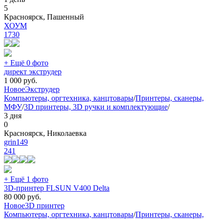
5
Красноярск, Пашенный
ХОУМ
1730
+ Ещё 0 фото
директ экструдер
1 000
руб.
Новое
Экструдер
Компьютеры, оргтехника, канцтовары
/
Принтеры, сканеры,
МФУ
/
3D принтеры, 3D ручки и комплектующие
/
3 дня
0
Красноярск, Николаевка
grin149
241
+ Ещё 1 фото
3D-принтер FLSUN V400 Delta
80 000
руб.
Новое
3D принтер
Компьютеры, оргтехника, канцтовары
/
Принтеры, сканеры,