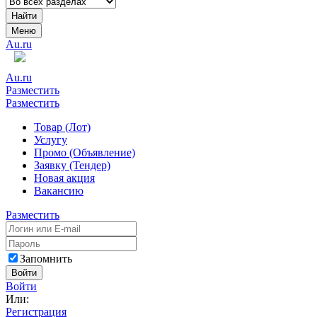
Найти
Меню
Au.ru
Au.ru
Разместить
Разместить
Товар (Лот)
Услугу
Промо (Объявление)
Заявку (Тендер)
Новая акция
Вакансию
Разместить
Запомнить
Войти
Войти
Или:
Регистрация