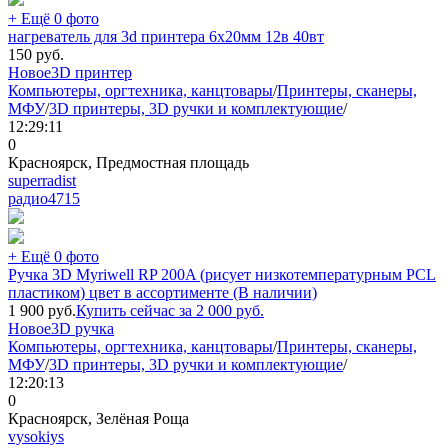
+ Ещё 0 фото
нагреватель для 3d принтера 6х20мм 12в 40вт
150
руб.
Новое
3D принтер
Компьютеры, оргтехника, канцтовары
/
Принтеры, сканеры,
МФУ
/
3D принтеры, 3D ручки и комплектующие
/
12:29:11
0
Красноярск, Предмостная площадь
superradist
радио
4715
+ Ещё 0 фото
Ручка 3D Myriwell RP 200A (рисует низкотемпературным PCL
пластиком) цвет в ассортименте (В наличии)
1 900
руб.
Купить сейчас за
2 000
руб.
Новое
3D ручка
Компьютеры, оргтехника, канцтовары
/
Принтеры, сканеры,
МФУ
/
3D принтеры, 3D ручки и комплектующие
/
12:20:13
0
Красноярск, Зелёная Роща
vysokiys