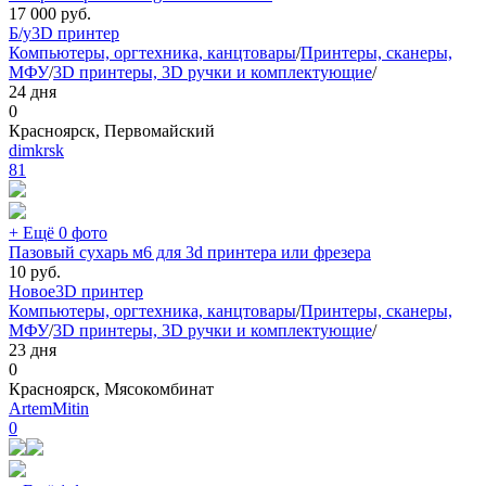
17 000
руб.
Б/у
3D принтер
Компьютеры, оргтехника, канцтовары
/
Принтеры, сканеры,
МФУ
/
3D принтеры, 3D ручки и комплектующие
/
24 дня
0
Красноярск, Первомайский
dimkrsk
81
+ Ещё 0 фото
Пазовый сухарь м6 для 3d принтера или фрезера
10
руб.
Новое
3D принтер
Компьютеры, оргтехника, канцтовары
/
Принтеры, сканеры,
МФУ
/
3D принтеры, 3D ручки и комплектующие
/
23 дня
0
Красноярск, Мясокомбинат
ArtemMitin
0