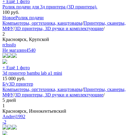
+ Ещё 1 фото
Ролик подачи для 3д принтера (3D принтера).
100
руб.
Новое
Ролик подачи
Компьютеры, оргтехника, канцтовары
/
Принтеры, сканеры,
МФУ
/
3D принтеры, 3D ручки и комплектующие
/
2
Красноярск, Крупской
rchssfo
Не магазин
4540
+ Ещё 1 фото
3d принтер bambu lab a1 mini
15 000
руб.
Б/у
3D принтер
Компьютеры, оргтехника, канцтовары
/
Принтеры, сканеры,
МФУ
/
3D принтеры, 3D ручки и комплектующие
/
5 дней
1
Красноярск, Иннокентьевский
Andrej1992
-2