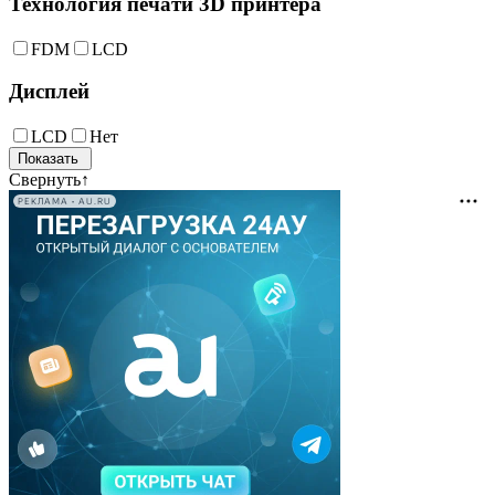
Технология печати 3D принтера
FDM
LCD
Дисплей
LCD
Нет
Свернуть
↑
РЕКЛАМА • AU.RU