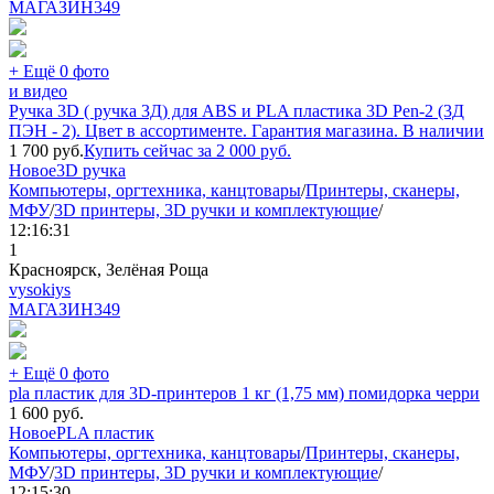
МАГАЗИН
349
+ Ещё 0 фото
и видео
Ручка 3D ( ручка 3Д) для ABS и PLA пластика 3D Pen-2 (3Д
ПЭН - 2). Цвет в ассортименте. Гарантия магазина. В наличии
1 700
руб.
Купить сейчас за
2 000
руб.
Новое
3D ручка
Компьютеры, оргтехника, канцтовары
/
Принтеры, сканеры,
МФУ
/
3D принтеры, 3D ручки и комплектующие
/
12:16:31
1
Красноярск, Зелёная Роща
vysokiys
МАГАЗИН
349
+ Ещё 0 фото
pla пластик для 3D-принтеров 1 кг (1,75 мм) помидорка черри
1 600
руб.
Новое
PLA пластик
Компьютеры, оргтехника, канцтовары
/
Принтеры, сканеры,
МФУ
/
3D принтеры, 3D ручки и комплектующие
/
12:15:30