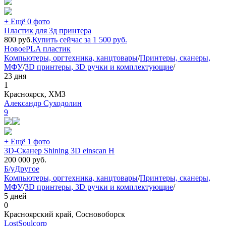
+ Ещё 0 фото
Пластик для 3д принтера
800
руб.
Купить сейчас за
1 500
руб.
Новое
PLA пластик
Компьютеры, оргтехника, канцтовары
/
Принтеры, сканеры,
МФУ
/
3D принтеры, 3D ручки и комплектующие
/
23 дня
1
Красноярск, ХМЗ
Александр Суходолин
9
+ Ещё 1 фото
3D-Сканер Shining 3D einscan H
200 000
руб.
Б/у
Другое
Компьютеры, оргтехника, канцтовары
/
Принтеры, сканеры,
МФУ
/
3D принтеры, 3D ручки и комплектующие
/
5 дней
0
Красноярский край, Сосновоборск
LostSoulcorp