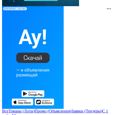
РЕКЛАМА • AU.RU
Все
Товары (Лоты)
Промо (Объявления)
Заявки (Тендеры)
С 1