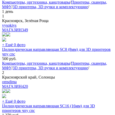
Компьютеры, оргтехника, канцтовары
/
Принтеры, сканеры,
МФУ
/
3D принтеры, 3D ручки и комплектующие
/
1 день
1
Красноярск, Зелёная Роща
vysokiys
МАГАЗИН
349
+ Ещё 0 фото
Цилиндрическая направляющая SC8 (8мм) для 3D принтеров
чпу cnc
500
руб.
Компьютеры, оргтехника, канцтовары
/
Принтеры, сканеры,
МФУ
/
3D принтеры, 3D ручки и комплектующие
/
2
Красноярский край, Солонцы
omsdima
МАГАЗИН
420
+ Ещё 0 фото
Цилиндрическая направляющая SC16 (16мм) для 3D
принтеров чпу cnc