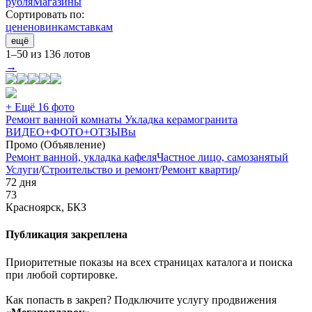
рубля
Магазины
Сортировать по:
цене
новинкам
ставкам
ещё
1–50 из 136 лотов
→
+ Ещё 16 фото
Ремонт ванной комнаты Укладка керамогранита
ВИДЕО+ФОТО+ОТЗЫВы
Промо (Объявление)
Ремонт ванной, укладка кафеля
Частное лицо, самозанятый
Услуги
/
Строительство и ремонт
/
Ремонт квартир
/
72 дня
73
Красноярск, БКЗ
Публикация закреплена
Приоритетные показы на всех страницах каталога и поиска
при любой сортировке.
Как попасть в закреп? Подключите услугу продвижения