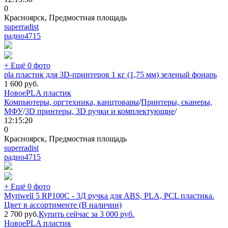
0
Красноярск, Предмостная площадь
superradist
радио
4715
+ Ещё 0 фото
pla пластик для 3D-принтеров 1 кг (1,75 мм) зеленый фонарь
1 600
руб.
Новое
PLA пластик
Компьютеры, оргтехника, канцтовары
/
Принтеры, сканеры,
МФУ
/
3D принтеры, 3D ручки и комплектующие
/
12:15:20
0
Красноярск, Предмостная площадь
superradist
радио
4715
+ Ещё 0 фото
Myriwell 5 RP100C - 3Д ручка для ABS, PLA, PCL пластика.
Цвет в ассортименте (В наличии)
2 700
руб.
Купить сейчас за
3 000
руб.
Новое
PLA пластик