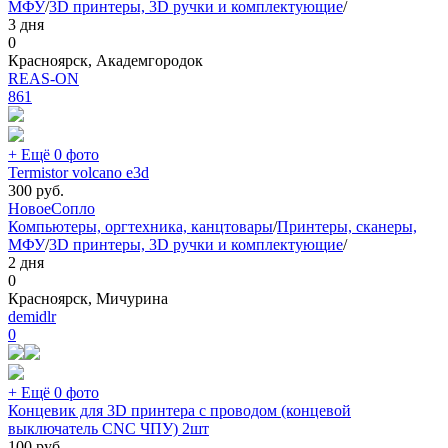
МФУ
/
3D принтеры, 3D ручки и комплектующие
/
3 дня
0
Красноярск, Академгородок
REAS-ON
861
+ Ещё 0 фото
Termistor volcano e3d
300
руб.
Новое
Сопло
Компьютеры, оргтехника, канцтовары
/
Принтеры, сканеры,
МФУ
/
3D принтеры, 3D ручки и комплектующие
/
2 дня
0
Красноярск, Мичурина
demidlr
0
+ Ещё 0 фото
Концевик для 3D принтера с проводом (концевой
выключатель CNC ЧПУ) 2шт
100
руб.