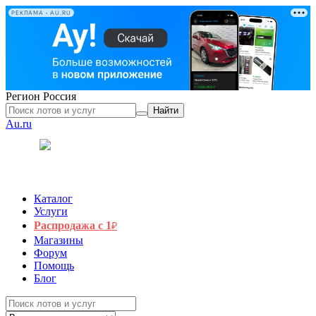
РЕКЛАМА • AU.RU
Регион
Россия
Найти
Au.ru
Каталог
Услуги
Распродажа с 1
₽
Магазины
Форум
Помощь
Блог