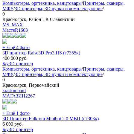
Компьютеры, оргтехника, канцтовары
/
Принтеры, сканеры,
МФУ
/
3D принтеры, 3D ручки и комплектующие
/
0
Красноярск, Район ТК Славянский
MS_MAX
МастеR
1603
+ Ещё 4 фото
3D принтер Raise3D Pro3 HS (г7355к)
400 000
руб.
Б/у
3D принтер
Компьютеры, оргтехника, канцтовары
/
Принтеры, сканеры,
МФУ
/
3D принтеры, 3D ручки и комплектующие
/
0
Красноярск, Первомайский
kraslombard
МАГАЗИН
2267
+ Ещё 1 фото
3D Принтер Fulkrom Minibot 2.0 МВП (г7303к)
6 000
руб.
Б/у
3D принтер