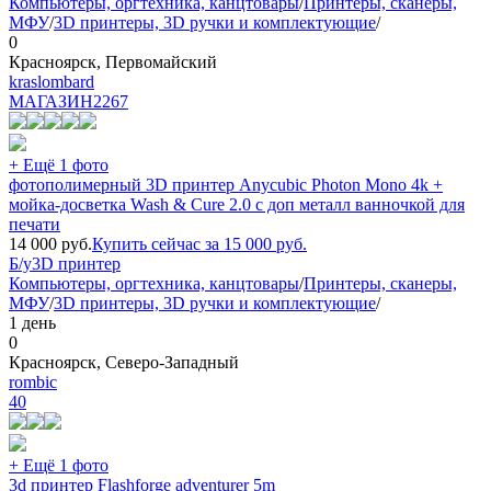
Компьютеры, оргтехника, канцтовары
/
Принтеры, сканеры,
МФУ
/
3D принтеры, 3D ручки и комплектующие
/
0
Красноярск, Первомайский
kraslombard
МАГАЗИН
2267
+ Ещё 1 фото
фотополимерный 3D принтер Anycubic Photon Mono 4k +
мойка-досветка Wash & Cure 2.0 с доп металл ванночкой для
печати
14 000
руб.
Купить сейчас за
15 000
руб.
Б/у
3D принтер
Компьютеры, оргтехника, канцтовары
/
Принтеры, сканеры,
МФУ
/
3D принтеры, 3D ручки и комплектующие
/
1 день
0
Красноярск, Северо-Западный
rombic
40
+ Ещё 1 фото
3d принтер Flashforge adventurer 5m