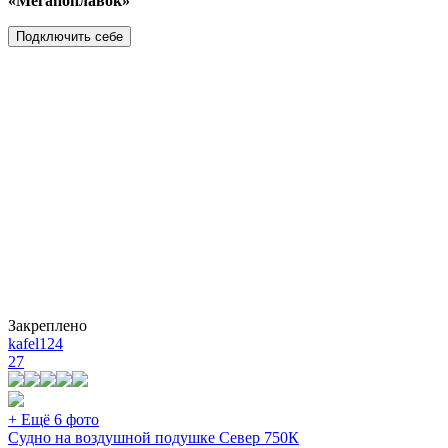
«Мегапоплавок»
Подключить себе
Закреплено
kafel124
27
+ Ещё 6 фото
Судно на воздушной подушке Север 750К