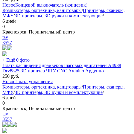
Новое
Концевой выключатель (концевик)
Компьютеры, оргтехника, канцтовары
/
Принтеры, сканеры,
МФУ
/
3D принтеры, 3D ручки и комплектующие
/
6 дней
0
Красноярск, Перинатальный центр
tav
3557
+ Ещё 0 фото
Плата расширения драйверов шаговых двигателей A4988
Drv8825 3D принтер ЧПУ CNC Arduino Ардуино
250
руб.
Новое
Плата управления
Компьютеры, оргтехника, канцтовары
/
Принтеры, сканеры,
МФУ
/
3D принтеры, 3D ручки и комплектующие
/
6 дней
0
Красноярск, Перинатальный центр
tav
3557