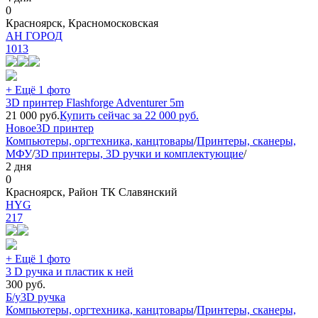
0
Красноярск, Красномосковская
АН ГОРОД
1013
+ Ещё 1 фото
3D принтер Flashforge Adventurer 5m
21 000
руб.
Купить сейчас за
22 000
руб.
Новое
3D принтер
Компьютеры, оргтехника, канцтовары
/
Принтеры, сканеры,
МФУ
/
3D принтеры, 3D ручки и комплектующие
/
2 дня
0
Красноярск, Район ТК Славянский
HYG
217
+ Ещё 1 фото
3 D ручка и пластик к ней
300
руб.
Б/у
3D ручка
Компьютеры, оргтехника, канцтовары
/
Принтеры, сканеры,