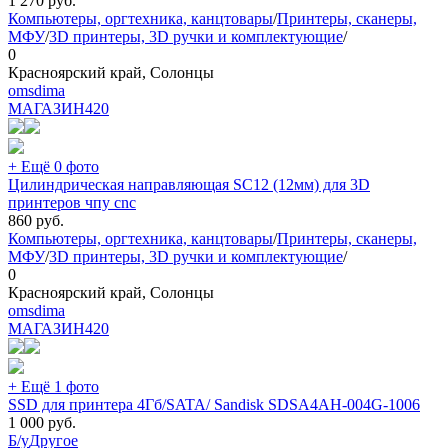
1 270
руб.
Компьютеры, оргтехника, канцтовары
/
Принтеры, сканеры,
МФУ
/
3D принтеры, 3D ручки и комплектующие
/
0
Красноярский край, Солонцы
omsdima
МАГАЗИН
420
+ Ещё 0 фото
Цилиндрическая направляющая SC12 (12мм) для 3D
принтеров чпу cnc
860
руб.
Компьютеры, оргтехника, канцтовары
/
Принтеры, сканеры,
МФУ
/
3D принтеры, 3D ручки и комплектующие
/
0
Красноярский край, Солонцы
omsdima
МАГАЗИН
420
+ Ещё 1 фото
SSD для принтера 4Гб/SATA/ Sandisk SDSA4AH-004G-1006
1 000
руб.
Б/у
Другое