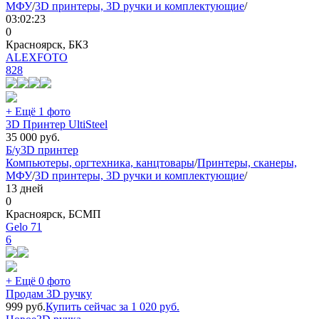
МФУ
/
3D принтеры, 3D ручки и комплектующие
/
03:02:23
0
Красноярск, БКЗ
ALEXFOTO
828
+ Ещё 1 фото
3D Принтер UltiSteel
35 000
руб.
Б/у
3D принтер
Компьютеры, оргтехника, канцтовары
/
Принтеры, сканеры,
МФУ
/
3D принтеры, 3D ручки и комплектующие
/
13 дней
0
Красноярск, БСМП
Gelo 71
6
+ Ещё 0 фото
Продам 3D ручку
999
руб.
Купить сейчас за
1 020
руб.