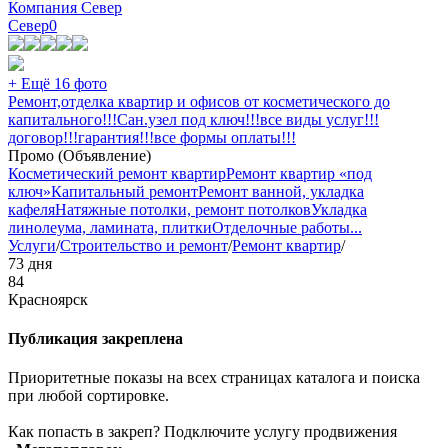
Компания Север
Север
0
+ Ещё 16 фото
Ремонт,отделка квартир и офисов от косметического до
капитального!!!Сан.узел под ключ!!!все виды услуг!!!
договор!!!гарантия!!!все формы оплаты!!!
Промо (Объявление)
Косметический ремонт квартир
Ремонт квартир «под
ключ»
Капитальный ремонт
Ремонт ванной, укладка
кафеля
Натяжные потолки, ремонт потолков
Укладка
линолеума, ламината, плитки
Отделочные работы
...
Услуги
/
Строительство и ремонт
/
Ремонт квартир
/
73 дня
84
Красноярск
Публикация закреплена
Приоритетные показы на всех страницах каталога и поиска
при любой сортировке.
Как попасть в закреп? Подключите услугу продвижения