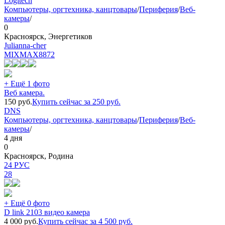
Logitech
Компьютеры, оргтехника, канцтовары
/
Периферия
/
Веб-
камеры
/
0
Красноярск, Энергетиков
Julianna-cher
MIXMAX
8872
+ Ещё 1 фото
Веб камера.
150
руб.
Купить сейчас за
250
руб.
DNS
Компьютеры, оргтехника, канцтовары
/
Периферия
/
Веб-
камеры
/
4 дня
0
Красноярск, Родина
24 РУС
28
+ Ещё 0 фото
D link 2103 видео камера
4 000
руб.
Купить сейчас за
4 500
руб.