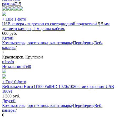
радио
4715
+ Ещё 1 фото
USB камера - эндоскоп со светодиодной подсветкой 5,5 мм
диаметр камеры, 2 м длина кабеля.
600
руб.
Китай
Компьютеры, оргтехника, канцтовары
/
Периферия
/
Веб-
камеры
/
7
Красноярск, Крупской
rchssfo
Не магазин
4540
+ Ещё 0 фото
Веб-камера Hoco D100 FullHD 1920x1080 с микрофоном USB
18091
1 300
руб.
Другой
Компьютеры, оргтехника, канцтовары
/
Периферия
/
Веб-
камеры
/
0