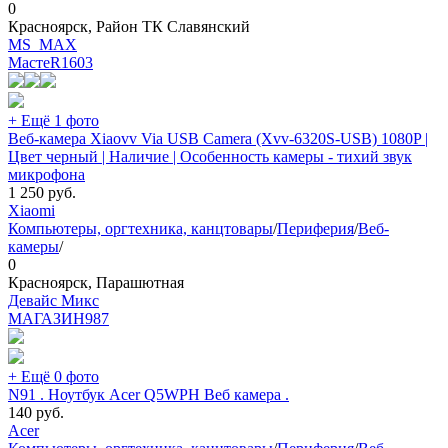
0
Красноярск, Район ТК Славянский
MS_MAX
МастеR
1603
+ Ещё 1 фото
Веб-камера Xiaovv Via USB Camera (Xvv-6320S-USB) 1080P |
Цвет черный | Наличие | Особенность камеры - тихий звук
микрофона
1 250
руб.
Xiaomi
Компьютеры, оргтехника, канцтовары
/
Периферия
/
Веб-
камеры
/
0
Красноярск, Парашютная
Девайс Микс
МАГАЗИН
987
+ Ещё 0 фото
N91 . Ноутбук Acer Q5WPH Веб камера .
140
руб.
Acer