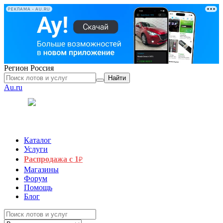
РЕКЛАМА • AU.RU
Регион
Россия
Найти
Au.ru
Каталог
Услуги
Распродажа с 1
₽
Магазины
Форум
Помощь
Блог