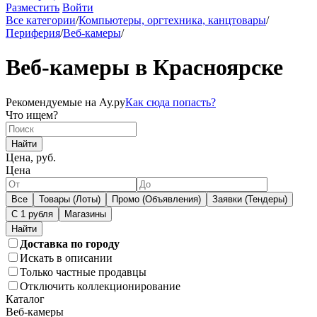
Разместить
Войти
Все категории
/
Компьютеры, оргтехника, канцтовары
/
Периферия
/
Веб-камеры
/
Веб-камеры в Красноярске
Рекомендуемые на Ау.ру
Как сюда попасть?
Что ищем?
Найти
Цена, руб.
Цена
Все
Товары (Лоты)
Промо (Объявления)
Заявки (Тендеры)
С 1 рубля
Магазины
Доставка по городу
Искать в описании
Только частные продавцы
Отключить коллекционирование
Каталог
Веб-камеры