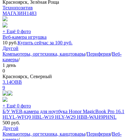
Красноярск, Зелёная Роща
Технопозитив
МАГАЗИН
1483
+ Ещё 0 фото
Веб-камера игрушка
10
руб.
Купить сейчас за
100
руб.
Другой
Компьютеры, оргтехника, канцтовары
/
Периферия
/
Веб-
камеры
/
1 день
0
Красноярск, Северный
3.14ОВВ
9
+ Ещё 0 фото
Б/У WEB-камера для ноутбука Honor MagicBook Pro 16.1
HLYL-WFQ9 HBL-W19 HLY-W29 HBB-WAH9PHNL
500
руб.
Другой
Компьютеры, оргтехника, канцтовары
/
Периферия
/
Веб-
камеры
/