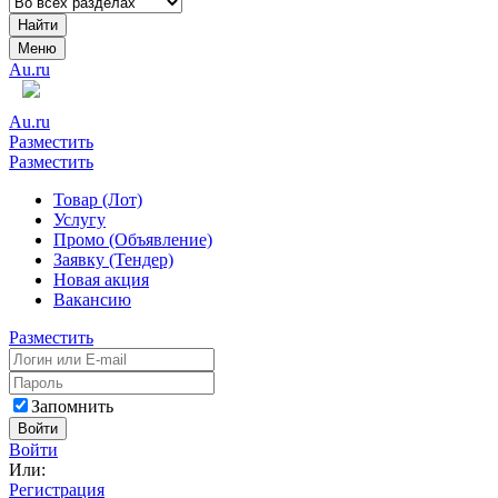
Найти
Меню
Au.ru
Au.ru
Разместить
Разместить
Товар (Лот)
Услугу
Промо (Объявление)
Заявку (Тендер)
Новая акция
Вакансию
Разместить
Запомнить
Войти
Войти
Или:
Регистрация