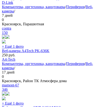
D-Link
Компьютеры, оргтехника, канцтовары
/
Периферия
/
Веб-
камеры
/
7 дней
0
Красноярск, Парашютная
contra
150
+ Ещё 1 фото
Веб-камера A4Tech PK-636K
250
руб.
A4-Tech
Компьютеры, оргтехника, канцтовары
/
Периферия
/
Веб-
камеры
/
17 дней
0
Красноярск, Район ТК Атмосфера дома
mamont-67
346
+ Ещё 1 фото