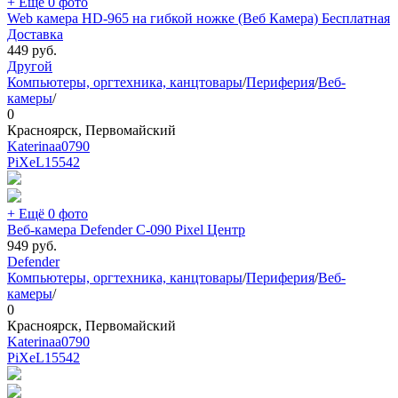
+ Ещё 0 фото
Web камера HD-965 на гибкой ножке (Веб Камера) Бесплатная
Доставка
449
руб.
Другой
Компьютеры, оргтехника, канцтовары
/
Периферия
/
Веб-
камеры
/
0
Красноярск, Первомайский
Katerinaa0790
PiXeL
15542
+ Ещё 0 фото
Веб-камера Defender C-090 Pixel Центр
949
руб.
Defender
Компьютеры, оргтехника, канцтовары
/
Периферия
/
Веб-
камеры
/
0
Красноярск, Первомайский
Katerinaa0790
PiXeL
15542