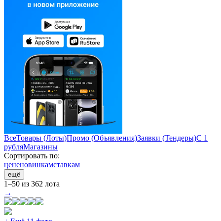
Все
Товары (Лоты)
Промо (Объявления)
Заявки (Тендеры)
С 1
рубля
Магазины
Сортировать по:
цене
новинкам
ставкам
ещё
1–50 из 362 лота
→