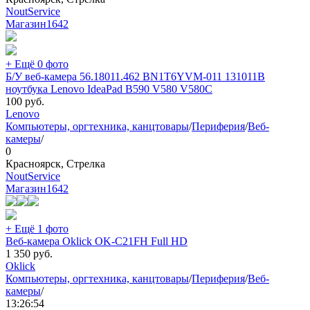
NoutService
Магазин
1642
+ Ещё 0 фото
Б/У веб-камера 56.18011.462 BN1T6YVM-011 131011B
ноутбука Lenovo IdeaPad B590 V580 V580C
100
руб.
Lenovo
Компьютеры, оргтехника, канцтовары
/
Периферия
/
Веб-
камеры
/
0
Красноярск, Стрелка
NoutService
Магазин
1642
+ Ещё 1 фото
Веб-камера Oklick OK-C21FH Full HD
1 350
руб.
Oklick
Компьютеры, оргтехника, канцтовары
/
Периферия
/
Веб-
камеры
/
13:26:54