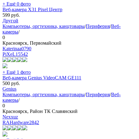
+ Ещё 0 фото
Веб-камера X31 Pixel Центр
599
руб.
Другой
Компьютеры, оргтехника, канцтовары
/
Периферия
/
Веб-
камеры
/
0
Красноярск, Первомайский
Katerinaa0790
PiXeL
15542
+ Ещё 1 фото
Веб-камера Genius VideoCAM GE111
500
руб.
Genius
Компьютеры, оргтехника, канцтовары
/
Периферия
/
Веб-
камеры
/
0
Красноярск, Район ТК Славянский
Nexxuz
RAHardware
2842