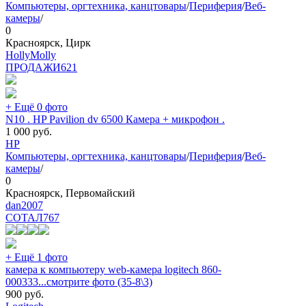
Компьютеры, оргтехника, канцтовары
/
Периферия
/
Веб-
камеры
/
0
Красноярск, Цирк
HollyMolly
ПРОДАЖИ
621
+ Ещё 0 фото
N10 . HP Pavilion dv 6500 Камера + микрофон .
1 000
руб.
HP
Компьютеры, оргтехника, канцтовары
/
Периферия
/
Веб-
камеры
/
0
Красноярск, Первомайский
dan2007
СОТАЛ
767
+ Ещё 1 фото
камера к компьютеру web-камера logitech 860-
000333...смотрите фото (35-8\3)
900
руб.