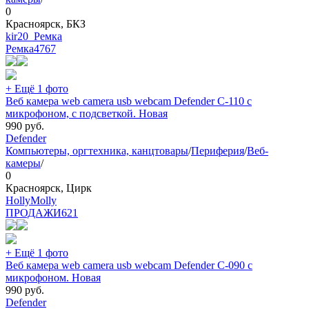
0
Красноярск, БКЗ
kir20_Ремка
Ремка
4767
+ Ещё 1 фото
Веб камера web camera usb webcam Defender C-110 с
микрофоном, с подсветкой. Новая
990
руб.
Defender
Компьютеры, оргтехника, канцтовары
/
Периферия
/
Веб-
камеры
/
0
Красноярск, Цирк
HollyMolly
ПРОДАЖИ
621
+ Ещё 1 фото
Веб камера web camera usb webcam Defender C-090 с
микрофоном. Новая
990
руб.
Defender