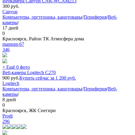
Вебкамера Canyon CNR-WCAM213
300
руб.
Canyon
Компьютеры, оргтехника, канцтовары
/
Периферия
/
Веб-
камеры
/
17 дней
0
Красноярск, Район ТК Атмосфера дома
mamont-67
346
+ Ещё 0 фото
Веб-камера Logitech C270
900
руб.
Купить сейчас за
1 200
руб.
Logitech
Компьютеры, оргтехника, канцтовары
/
Периферия
/
Веб-
камеры
/
8 дней
0
Красноярск, ЖК Снегири
Prodi
296