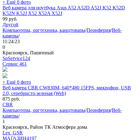
+ Ещё 0 фото
Веб камера для ноутбука Asus A52 A52D A52J K52 K52D
K52N K52J X52 X52A X52J
99
руб.
Другой
Компьютеры, оргтехника, канцтовары
/
Периферия
/
Веб-
камеры
/
11:24:23
0
Красноярск, Пашенный
SpService124
Сервис
461
+ Ещё 0 фото
Веб камера CBR CW830M, 640*480 15FPS, микрофон, USB
2.0, серебристо-зеленая (Web)
875
руб.
CBR
Компьютеры, оргтехника, канцтовары
/
Периферия
/
Веб-
камеры
/
1
Красноярск, Район ТК Атмосфера дома
Lex_GSR
МАГАЗИН
4197