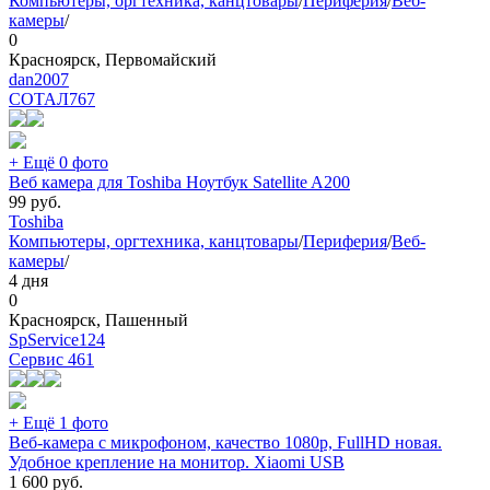
Компьютеры, оргтехника, канцтовары
/
Периферия
/
Веб-
камеры
/
0
Красноярск, Первомайский
dan2007
СОТАЛ
767
+ Ещё 0 фото
Веб камера для Toshiba Ноутбук Satellite A200
99
руб.
Toshiba
Компьютеры, оргтехника, канцтовары
/
Периферия
/
Веб-
камеры
/
4 дня
0
Красноярск, Пашенный
SpService124
Сервис
461
+ Ещё 1 фото
Веб-камера с микрофоном, качество 1080p, FullHD новая.
Удобное крепление на монитор. Xiaomi USB
1 600
руб.