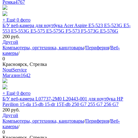
Ремка
4767
+ Ещё 0 фото
Б/У веб-камера для ноутбука Acer Aspire E5-523 E5-523G E5-
553 E5-553G E5-575 E5-575G F5-573 F5-573G E5-576G
200
руб.
Другой
Компьютеры, оргтехника, канцтовары
/
Периферия
/
Веб-
камеры
/
0
Красноярск, Стрелка
NoutService
Магазин
1642
+ Ещё 0 фото
Б/У веб-камера L07737-2M0 L20443-001 для ноутбука HP
Pavilion 15-da 15-db 15-dr 15T-db 250 G7 255 G7 256 G7
200
руб.
Другой
Компьютеры, оргтехника, канцтовары
/
Периферия
/
Веб-
камеры
/
0
Красноярск, Стрелка