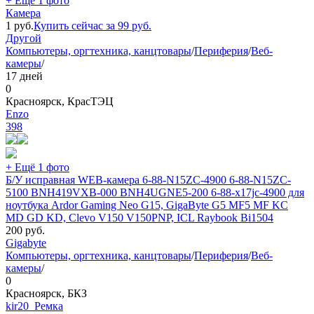
+ Ещё 1 фото
Камера
1
руб.
Купить сейчас за
99
руб.
Другой
Компьютеры, оргтехника, канцтовары
/
Периферия
/
Веб-
камеры
/
17 дней
0
Красноярск, КрасТЭЦ
Еnzo
398
+ Ещё 1 фото
Б/У исправная WEB-камера 6-88-N15ZC-4900 6-88-N15ZC-
5100 BNH419VXB-000 BNH4UGNE5-200 6-88-x17jc-4900 для
ноутбука Ardor Gaming Neo G15, GigaByte G5 MF5 MF KC
MD GD KD, Clevo V150 V150PNP, ICL Raybook Bi1504
200
руб.
Gigabyte
Компьютеры, оргтехника, канцтовары
/
Периферия
/
Веб-
камеры
/
0
Красноярск, БКЗ
kir20_Ремка