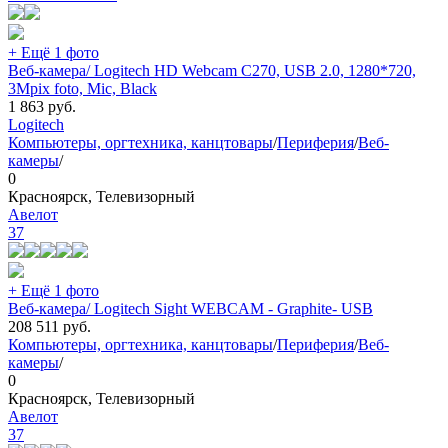
+ Ещё 1 фото
Веб-камера/ Logitech HD Webcam C270, USB 2.0, 1280*720,
3Mpix foto, Mic, Black
1 863
руб.
Logitech
Компьютеры, оргтехника, канцтовары
/
Периферия
/
Веб-
камеры
/
0
Красноярск, Телевизорный
Авелот
37
+ Ещё 1 фото
Веб-камера/ Logitech Sight WEBCAM - Graphite- USB
208 511
руб.
Компьютеры, оргтехника, канцтовары
/
Периферия
/
Веб-
камеры
/
0
Красноярск, Телевизорный
Авелот
37