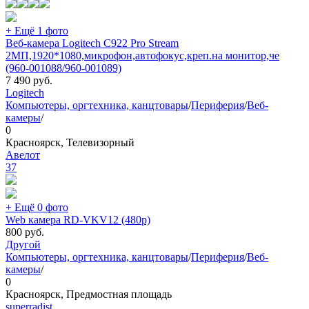
+ Ещё 1 фото
Веб-камера Logitech C922 Pro Stream
2МП,1920*1080,микрофон,автофокус,креп.на монитор,че
(960-001088/960-001089)
7 490
руб.
Logitech
Компьютеры, оргтехника, канцтовары
/
Периферия
/
Веб-
камеры
/
0
Красноярск, Телевизорный
Авелот
37
+ Ещё 0 фото
Web камера RD-VKV12 (480р)
800
руб.
Другой
Компьютеры, оргтехника, канцтовары
/
Периферия
/
Веб-
камеры
/
0
Красноярск, Предмостная площадь
superradist