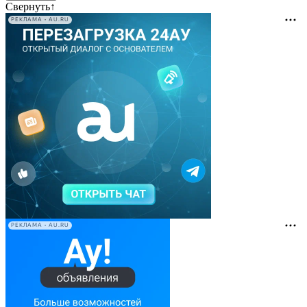
Свернуть
↑
РЕКЛАМА • AU.RU
РЕКЛАМА • AU.RU