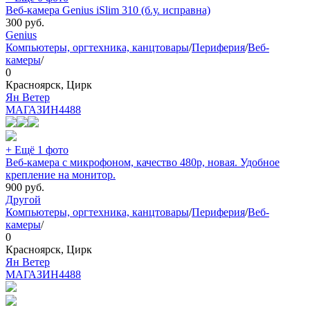
Веб-камера Genius iSlim 310 (б.у. исправна)
300
руб.
Genius
Компьютеры, оргтехника, канцтовары
/
Периферия
/
Веб-
камеры
/
0
Красноярск, Цирк
Ян Ветер
МАГАЗИН
4488
+ Ещё 1 фото
Веб-камера с микрофоном, качество 480p, новая. Удобное
крепление на монитор.
900
руб.
Другой
Компьютеры, оргтехника, канцтовары
/
Периферия
/
Веб-
камеры
/
0
Красноярск, Цирк
Ян Ветер
МАГАЗИН
4488