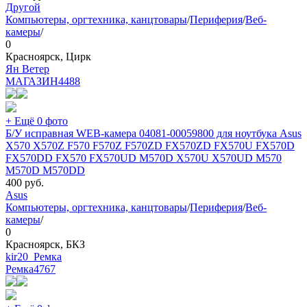
Другой
Компьютеры, оргтехника, канцтовары
/
Периферия
/
Веб-
камеры
/
0
Красноярск, Цирк
Ян Ветер
МАГАЗИН
4488
+ Ещё 0 фото
Б/У исправная WEB-камера 04081-00059800 для ноутбука Asus
X570 X570Z F570 F570Z F570ZD FX570ZD FX570U FX570D
FX570DD FX570 FX570UD M570D X570U X570UD M570
M570D M570DD
400
руб.
Asus
Компьютеры, оргтехника, канцтовары
/
Периферия
/
Веб-
камеры
/
0
Красноярск, БКЗ
kir20_Ремка
Ремка
4767