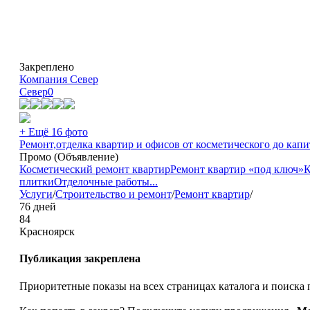
Закреплено
Компания Север
Север
0
+ Ещё 16 фото
Ремонт,отделка квартир и офисов от косметического до капит
Промо (Объявление)
Косметический ремонт квартир
Ремонт квартир «под ключ»
К
плитки
Отделочные работы
...
Услуги
/
Строительство и ремонт
/
Ремонт квартир
/
76 дней
84
Красноярск
Публикация закреплена
Приоритетные показы на всех страницах каталога и поиска 