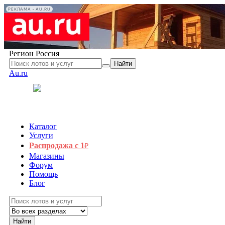
РЕКЛАМА • AU.RU
Регион
Россия
Найти
Au.ru
Каталог
Услуги
Распродажа с 1
₽
Магазины
Форум
Помощь
Блог
Найти