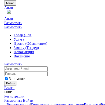
Меню
Au.ru
Au.ru
Разместить
Разместить
Товар (Лот)
Услугу
Промо (Объявление)
Заявку (Тендер)
Новая акция
Вакансию
Разместить
Запомнить
Войти
Войти
Или:
Регистрация
Разместить
Войти
Все категории
/
Коллекционирование, моделизм
/
Банкноты
/
Ро