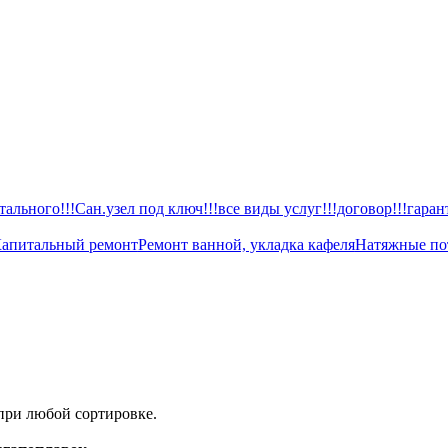
ального!!!Сан.узел под ключ!!!все виды услуг!!!договор!!!гаран
апитальный ремонт
Ремонт ванной, укладка кафеля
Натяжные по
при любой сортировке.