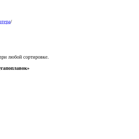
атера
/
при любой сортировке.
гапоплавок»