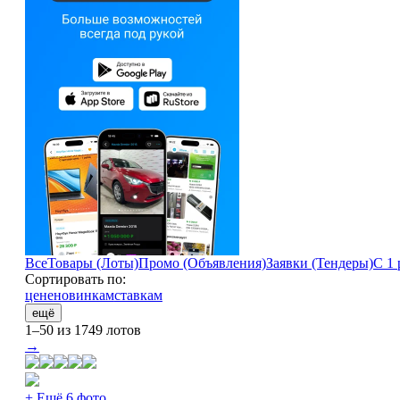
Все
Товары (Лоты)
Промо (Объявления)
Заявки (Тендеры)
С 1 
Сортировать по:
цене
новинкам
ставкам
ещё
1–50 из 1749 лотов
→
+ Ещё 6 фото