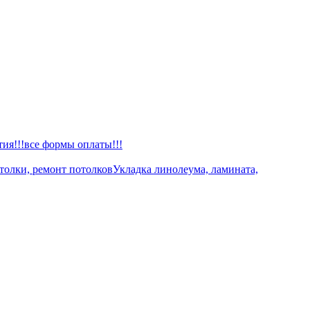
тия!!!все формы оплаты!!!
толки, ремонт потолков
Укладка линолеума, ламината,