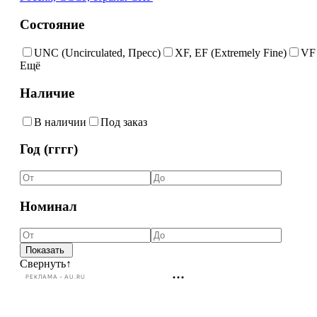
Состояние
UNC (Uncirculated, Пресс)
XF, EF (Extremely Fine)
VF 
Ещё
Наличие
В наличии
Под заказ
Год (гггг)
Номинал
Свернуть
↑
РЕКЛАМА • AU.RU