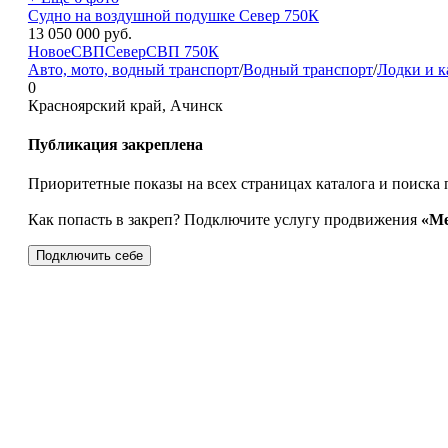
Судно на воздушной подушке Север 750К
13 050 000
руб.
Новое
СВП
Север
СВП 750К
Авто, мото, водный транспорт
/
Водный транспорт
/
Лодки и к
0
Красноярский край, Ачинск
Публикация закреплена
Приоритетные показы на всех страницах каталога и поиска 
Как попасть в закреп? Подключите услугу продвижения
«Ме
Подключить себе