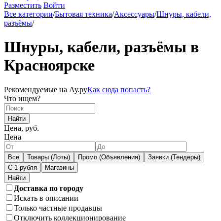
Разместить
Войти
Все категории
/
Бытовая техника
/
Аксессуары
/
Шнуры, кабели,
разъёмы
/
Шнуры, кабели, разъёмы в
Красноярске
Рекомендуемые на Ау.ру
Как сюда попасть?
Что ищем?
Найти
Цена, руб.
Цена
Все
Товары (Лоты)
Промо (Объявления)
Заявки (Тендеры)
С 1 рубля
Магазины
Доставка по городу
Искать в описании
Только частные продавцы
Отключить коллекционирование