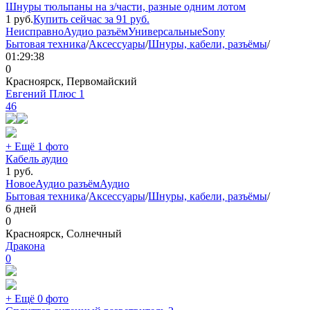
Шнуры тюльпаны на з/части, разные одним лотом
1
руб.
Купить сейчас за
91
руб.
Неисправно
Аудио разъём
Универсальные
Sony
Бытовая техника
/
Аксессуары
/
Шнуры, кабели, разъёмы
/
01:29:38
0
Красноярск, Первомайский
Евгений Плюс 1
46
+ Ещё 1 фото
Кабель аудио
1
руб.
Новое
Аудио разъём
Аудио
Бытовая техника
/
Аксессуары
/
Шнуры, кабели, разъёмы
/
6 дней
0
Красноярск, Солнечный
Дракона
0
+ Ещё 0 фото