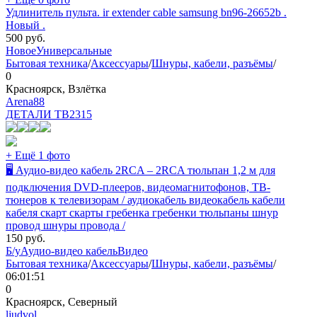
Удлинитель пульта. ir extender cable samsung bn96-26652b .
Новый .
500
руб.
Новое
Универсальные
Бытовая техника
/
Аксессуары
/
Шнуры, кабели, разъёмы
/
0
Красноярск, Взлётка
Arena88
ДЕТАЛИ ТВ
2315
+ Ещё 1 фото
🖥 Аудио-видео кабель 2RCA – 2RCA тюльпан 1,2 м для
подключения DVD-плееров, видеомагнитофонов, ТВ-
тюнеров к телевизорам / аудиокабель видеокабель кабели
кабеля скарт скарты гребенка гребенки тюльпаны шнур
провод шнуры провода /
150
руб.
Б/у
Аудио-видео кабель
Видео
Бытовая техника
/
Аксессуары
/
Шнуры, кабели, разъёмы
/
06:01:51
0
Красноярск, Северный
ljudvol