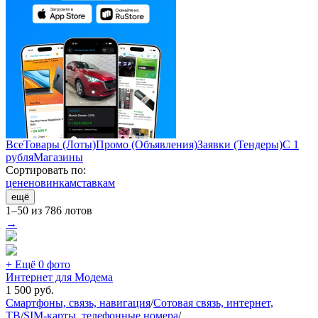
Все
Товары (Лоты)
Промо (Объявления)
Заявки (Тендеры)
С 1
рубля
Магазины
Сортировать по:
цене
новинкам
ставкам
ещё
1–50 из 786 лотов
→
+ Ещё 0 фото
Интернет для Модема
1 500
руб.
Смартфоны, связь, навигация
/
Сотовая связь, интернет,
ТВ
/
SIM-карты, телефонные номера
/