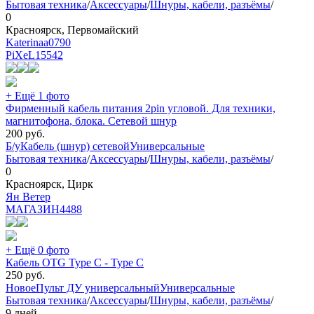
Бытовая техника
/
Аксессуары
/
Шнуры, кабели, разъёмы
/
0
Красноярск, Первомайский
Katerinaa0790
PiXeL
15542
+ Ещё 1 фото
Фирменный кабель питания 2pin угловой. Для техники,
магнитофона, блока. Сетевой шнур
200
руб.
Б/у
Кабель (шнур) сетевой
Универсальные
Бытовая техника
/
Аксессуары
/
Шнуры, кабели, разъёмы
/
0
Красноярск, Цирк
Ян Ветер
МАГАЗИН
4488
+ Ещё 0 фото
Кабель OTG Type C - Type C
250
руб.
Новое
Пульт ДУ универсальный
Универсальные
Бытовая техника
/
Аксессуары
/
Шнуры, кабели, разъёмы
/
9 дней