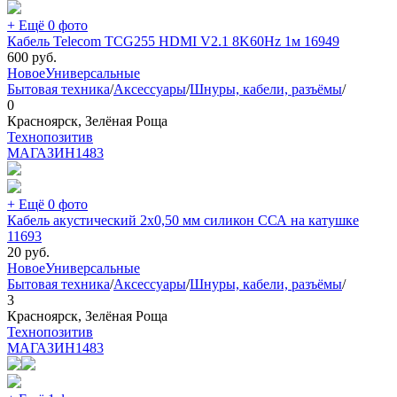
+ Ещё 0 фото
Кабель Telecom TCG255 HDMI V2.1 8K60Hz 1м 16949
600
руб.
Новое
Универсальные
Бытовая техника
/
Аксессуары
/
Шнуры, кабели, разъёмы
/
0
Красноярск, Зелёная Роща
Технопозитив
МАГАЗИН
1483
+ Ещё 0 фото
Кабель акустический 2х0,50 мм силикон ССА на катушке
11693
20
руб.
Новое
Универсальные
Бытовая техника
/
Аксессуары
/
Шнуры, кабели, разъёмы
/
3
Красноярск, Зелёная Роща
Технопозитив
МАГАЗИН
1483