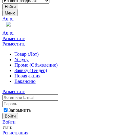
Найти
Меню
Au.ru
Au.ru
Разместить
Разместить
Товар (Лот)
Услугу
Промо (Объявление)
Заявку (Тендер)
Новая акция
Вакансию
Разместить
Запомнить
Войти
Войти
Или:
Регистрация