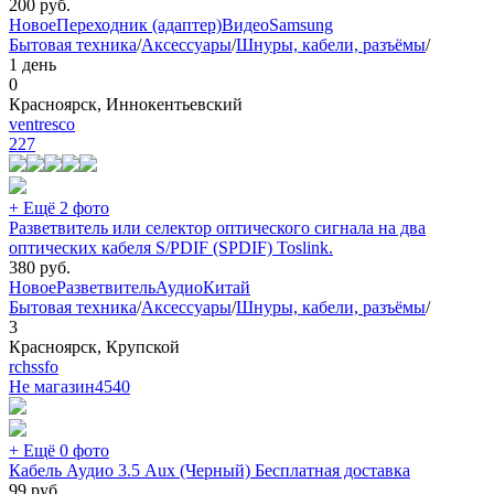
200
руб.
Новое
Переходник (адаптер)
Видео
Samsung
Бытовая техника
/
Аксессуары
/
Шнуры, кабели, разъёмы
/
1 день
0
Красноярск, Иннокентьевский
ventresco
227
+ Ещё 2 фото
Разветвитель или селектор оптического сигнала на два
оптических кабеля S/PDIF (SPDIF) Toslink.
380
руб.
Новое
Разветвитель
Аудио
Китай
Бытовая техника
/
Аксессуары
/
Шнуры, кабели, разъёмы
/
3
Красноярск, Крупской
rchssfo
Не магазин
4540
+ Ещё 0 фото
Кабель Аудио 3.5 Aux (Черный) Бесплатная доставка
99
руб.