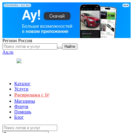
РЕКЛАМА • AU.RU
Регион
Россия
Найти
Au.ru
Каталог
Услуги
Распродажа с 1
₽
Магазины
Форум
Помощь
Блог