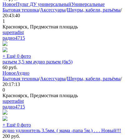
Новое
Пульт ДУ универсальный
Универсальные
Бытовая техника
/
Аксессуары
/
Шнуры, кабели, разъёмы
/
20:43:40
1
Красноярск, Предмостная площадь
superradist
радио
4715
+ Ещё 0 фото
разъем 3,5 мм аудио разъем (бк5)
60
руб.
Новое
Аудио
Бытовая техника
/
Аксессуары
/
Шнуры, кабели, разъёмы
/
20:17:13
0
Красноярск, Предмостная площадь
superradist
радио
4715
+ Ещё 0 фото
аудио удлинитель 3.5мм. ( мама -папа 5м.) . . . Новый!!!
200
руб.