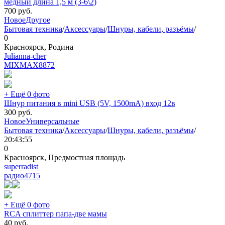
медный длина 1,5 м (3-6\2)
700
руб.
Новое
Другое
Бытовая техника
/
Аксессуары
/
Шнуры, кабели, разъёмы
/
0
Красноярск, Родина
Julianna-cher
MIXMAX
8872
+ Ещё 0 фото
Шнур питания в mini USB (5V, 1500mA) вход 12в
300
руб.
Новое
Универсальные
Бытовая техника
/
Аксессуары
/
Шнуры, кабели, разъёмы
/
20:43:55
0
Красноярск, Предмостная площадь
superradist
радио
4715
+ Ещё 0 фото
RCA сплиттер папа-две мамы
40
руб.