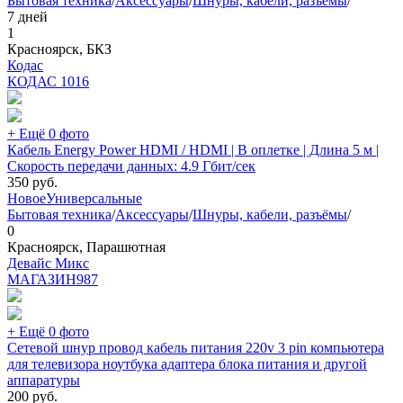
Бытовая техника
/
Аксессуары
/
Шнуры, кабели, разъёмы
/
7 дней
1
Красноярск, БКЗ
Кодас
КОДАС
1016
+ Ещё 0 фото
Кабель Energy Power HDMI / HDMI | В оплетке | Длина 5 м |
Скорость передачи данных: 4.9 Гбит/сек
350
руб.
Новое
Универсальные
Бытовая техника
/
Аксессуары
/
Шнуры, кабели, разъёмы
/
0
Красноярск, Парашютная
Девайс Микс
МАГАЗИН
987
+ Ещё 0 фото
Сетевой шнур провод кабель питания 220v 3 pin компьютера
для телевизора ноутбука адаптера блока питания и другой
аппаратуры
200
руб.