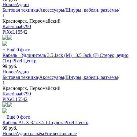
Новое
Аудио
Бытовая техника
/
Аксессуары
/
Шнуры, кабели, разъёмы
/
1
Красноярск, Первомайский
Katerinaa0790
PiXeL
15542
+ Ещё 0 фото
Кабель - Удлинитель 3.5 Jack (M) - 3.5 Jack (F) Стерео, аудио
(1м) Pixel Центр
99
руб.
Новое
Аудио
Бытовая техника
/
Аксессуары
/
Шнуры, кабели, разъёмы
/
1
Красноярск, Первомайский
Katerinaa0790
PiXeL
15542
+ Ещё 0 фото
Кабель AUX 3.5-3.5 Шнурок Pixel Центр
99
руб.
Новое
Аудио разъём
Универсальные