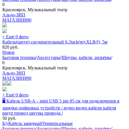
0
Красноярск, Музыкальный театр
Альдо-ЗИП
МАГАЗИН
890
+ Ещё 0 фото
Кабель(шнур) соединительный 6.3jack(m)-XLR(f), 5м
820
руб.
Новое
Бытовая техника
/
Аксессуары
/
Шнуры, кабели, разъёмы
/
0
Красноярск, Музыкальный театр
Альдо-ЗИП
МАГАЗИН
890
+ Ещё 0 фото
🖥 Кабель USB-A – mini USB 5 pin 85 см для подключения и
зарядки цифровых устройств / аудио видео кабели кабеля
шнур провод шнуры провода /
50
руб.
Б/у
Кабель зарядный
Универсальные
Бытовая техника
/
Аксессуары
/
Шнуры, кабели, разъёмы
/