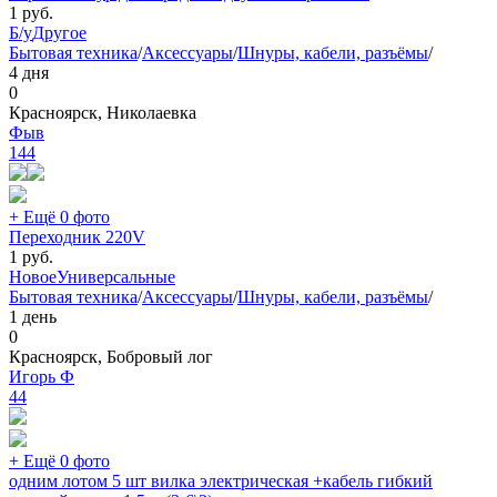
1
руб.
Б/у
Другое
Бытовая техника
/
Аксессуары
/
Шнуры, кабели, разъёмы
/
4 дня
0
Красноярск, Николаевка
Фыв
144
+ Ещё 0 фото
Переходник 220V
1
руб.
Новое
Универсальные
Бытовая техника
/
Аксессуары
/
Шнуры, кабели, разъёмы
/
1 день
0
Красноярск, Бобровый лог
Игорь Ф
44
+ Ещё 0 фото
одним лотом 5 шт вилка электрическая +кабель гибкий