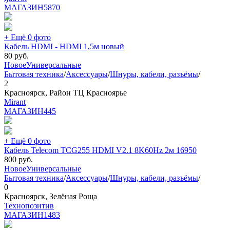
МАГАЗИН
5870
+ Ещё 0 фото
Кабель HDMI - HDMI 1,5м новый
80
руб.
Новое
Универсальные
Бытовая техника
/
Аксессуары
/
Шнуры, кабели, разъёмы
/
2
Красноярск, Район ТЦ Красноярье
Mirant
МАГАЗИН
445
+ Ещё 0 фото
Кабель Telecom TCG255 HDMI V2.1 8K60Hz 2м 16950
800
руб.
Новое
Универсальные
Бытовая техника
/
Аксессуары
/
Шнуры, кабели, разъёмы
/
0
Красноярск, Зелёная Роща
Технопозитив
МАГАЗИН
1483