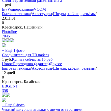
Сплиттер антенный разветвитель 2
1
руб.
Б/у
Универсальные
VCOM
Бытовая техника
/
Аксессуары
/
Шнуры, кабели, разъёмы
/
23:11:01
0
Красноярск, Пашенный
Photoline
7045
+ Ещё 1 фото
Соединитель для ТВ кабеля
1
руб.
Купить сейчас за
15
руб.
Новое
Переходник (адаптер)
Другое
Бытовая техника
/
Аксессуары
/
Шнуры, кабели, разъёмы
/
12 дней
0
Красноярск, Базайская
EBGEN1
358
+ Ещё 0 фото
Черный шнур для зарядки с двумя отверстиями