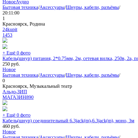
Новое
Аудио
Бытовая техника
/
Аксессуары
/
Шнуры, кабели, разъёмы
/
20:11:00
1
Красноярск, Родина
24kupit
1453
+ Ещё 0 фото
Кабель(шнур) питания, 2*0.75мм, 2м, сетевая вилка, 250в, 2а, 
250
руб.
Новое
Бытовая техника
/
Аксессуары
/
Шнуры, кабели, разъёмы
/
0
Красноярск, Музыкальный театр
Альдо-ЗИП
МАГАЗИН
890
+ Ещё 0 фото
Кабель(шнур) соединительный 6.3jack(m)-6.3jack(m), моно, 3м
460
руб.
Новое
Бытовая техника
/
Аксессуары
/
Шнуры, кабели, разъёмы
/