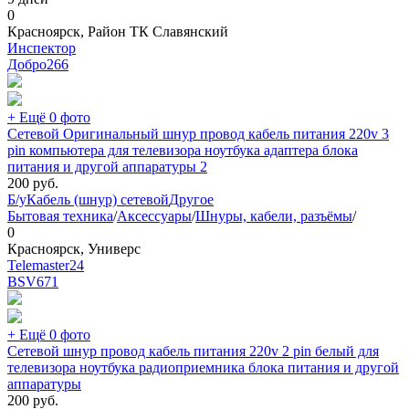
0
Красноярск, Район ТК Славянский
Инспектор
Добро
266
+ Ещё 0 фото
Сетевой Оригинальный шнур провод кабель питания 220v 3
pin компьютера для телевизора ноутбука адаптера блока
питания и другой аппаратуры 2
200
руб.
Б/у
Кабель (шнур) сетевой
Другое
Бытовая техника
/
Аксессуары
/
Шнуры, кабели, разъёмы
/
0
Красноярск, Универс
Telemaster24
BSV
671
+ Ещё 0 фото
Сетевой шнур провод кабель питания 220v 2 pin белый для
телевизора ноутбука радиоприемника блока питания и другой
аппаратуры
200
руб.