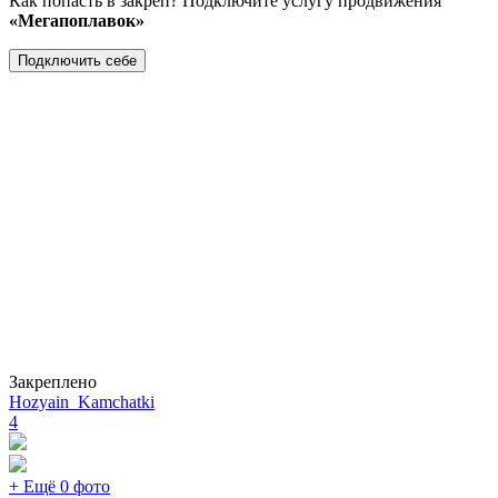
Как попасть в закреп? Подключите услугу продвижения
«Мегапоплавок»
Подключить себе
Закреплено
Hozyain_Kamchatki
4
+ Ещё 0 фото