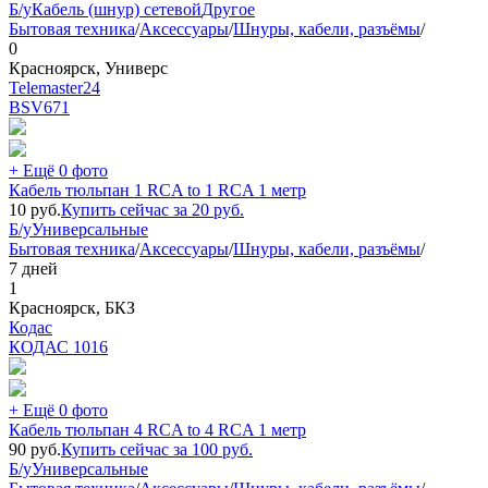
Б/у
Кабель (шнур) сетевой
Другое
Бытовая техника
/
Аксессуары
/
Шнуры, кабели, разъёмы
/
0
Красноярск, Универс
Telemaster24
BSV
671
+ Ещё 0 фото
Кабель тюльпан 1 RCA to 1 RCA 1 метр
10
руб.
Купить сейчас за
20
руб.
Б/у
Универсальные
Бытовая техника
/
Аксессуары
/
Шнуры, кабели, разъёмы
/
7 дней
1
Красноярск, БКЗ
Кодас
КОДАС
1016
+ Ещё 0 фото
Кабель тюльпан 4 RCA to 4 RCA 1 метр
90
руб.
Купить сейчас за
100
руб.
Б/у
Универсальные