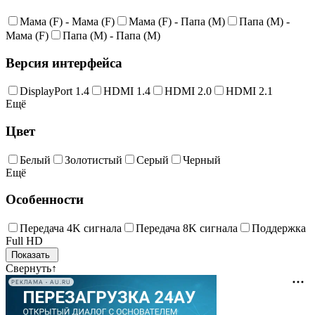
Мама (F) - Мама (F)
Мама (F) - Папа (M)
Папа (M) -
Мама (F)
Папа (M) - Папа (M)
Версия интерфейса
DisplayPort 1.4
HDMI 1.4
HDMI 2.0
HDMI 2.1
Ещё
Цвет
Белый
Золотистый
Серый
Черный
Ещё
Особенности
Передача 4K сигнала
Передача 8K сигнала
Поддержка
Full HD
Свернуть
↑
РЕКЛАМА • AU.RU