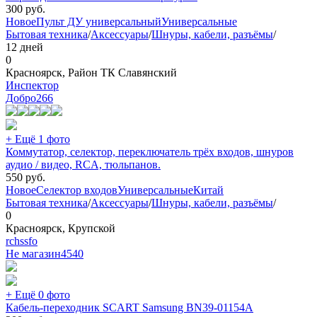
300
руб.
Новое
Пульт ДУ универсальный
Универсальные
Бытовая техника
/
Аксессуары
/
Шнуры, кабели, разъёмы
/
12 дней
0
Красноярск, Район ТК Славянский
Инспектор
Добро
266
+ Ещё 1 фото
Коммутатор, селектор, переключатель трёх входов, шнуров
аудио / видео, RCA, тюльпанов.
550
руб.
Новое
Селектор входов
Универсальные
Китай
Бытовая техника
/
Аксессуары
/
Шнуры, кабели, разъёмы
/
0
Красноярск, Крупской
rchssfo
Не магазин
4540
+ Ещё 0 фото
Кабель-переходник SCART Samsung BN39-01154A