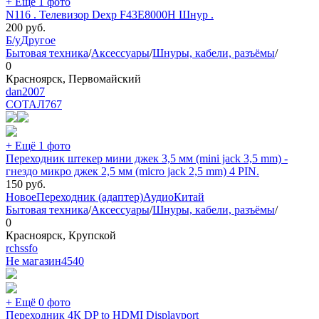
+ Ещё 1 фото
N116 . Телевизор Dexp F43E8000H Шнур .
200
руб.
Б/у
Другое
Бытовая техника
/
Аксессуары
/
Шнуры, кабели, разъёмы
/
0
Красноярск, Первомайский
dan2007
СОТАЛ
767
+ Ещё 1 фото
Переходник штекер мини джек 3,5 мм (mini jack 3,5 mm) -
гнездо микро джек 2,5 мм (micro jack 2,5 mm) 4 PIN.
150
руб.
Новое
Переходник (адаптер)
Аудио
Китай
Бытовая техника
/
Аксессуары
/
Шнуры, кабели, разъёмы
/
0
Красноярск, Крупской
rchssfo
Не магазин
4540
+ Ещё 0 фото
Переходник 4К DP to HDMI Displayport