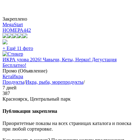
Закреплено
MegaStart
НОМЕРА
442
+ Ещё 11 фото
ИКРА улова 2026! Чавычи, Кеты, Нерки! Дегустация
Бесплатно!
Промо (Объявление)
Кета
Икра
Продукты
/
Икра, рыба, морепродукты
/
7 дней
387
Красноярск, Центральный парк
Публикация закреплена
Приоритетные показы на всех страницах каталога и поиска
при любой сортировке.