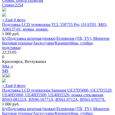
Сервис Центр Позитив
Сервис
2254
+ Ещё 0 фото
Подставка LCD телевизора TCL 55P755 Pro, QJ-ST01, M03-
A00137-01, ножка, ножки.
1 000
руб.
Б/у
Подставка штатная (ножки)
Телевизор (ТВ, TV), Монитор
Бытовая техника
/
Аксессуары
/
Кронштейны, стойки,
подставки
/
22:25:05
0
Красноярск, Ветлужанка
Jeka_s
949
+ Ещё 0 фото
Подставка LCD телевизора Samsung UE37D5000, UE37D5520,
UE40D5000, UE40D5500, UE40D5520, ножка стеклянная,
BN63-08122A, BN96-16771A, BN61-0712A, BN61-07057X.
1 000
руб.
Б/у
Подставка штатная (ножки)
Телевизор (ТВ, TV), Монитор
Бытовая техника
/
Аксессуары
/
Кронштейны, стойки,