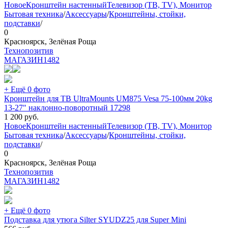
Новое
Кронштейн настенный
Телевизор (ТВ, TV), Монитор
Бытовая техника
/
Аксессуары
/
Кронштейны, стойки,
подставки
/
0
Красноярск, Зелёная Роща
Технопозитив
МАГАЗИН
1482
+ Ещё 0 фото
Кронштейн для ТВ UltraMounts UM875 Vesa 75-100мм 20kg
13-27" наклонно-поворотный 17298
1 200
руб.
Новое
Кронштейн настенный
Телевизор (ТВ, TV), Монитор
Бытовая техника
/
Аксессуары
/
Кронштейны, стойки,
подставки
/
0
Красноярск, Зелёная Роща
Технопозитив
МАГАЗИН
1482
+ Ещё 0 фото
Подставка для утюга Silter SYUDZ25 для Super Mini