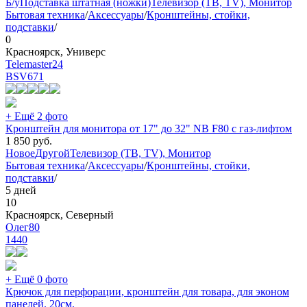
Б/у
Подставка штатная (ножки)
Телевизор (ТВ, TV), Монитор
Бытовая техника
/
Аксессуары
/
Кронштейны, стойки,
подставки
/
0
Красноярск, Универс
Telemaster24
BSV
671
+ Ещё 2 фото
Кронштейн для монитора от 17" до 32" NB F80 с газ-лифтом
1 850
руб.
Новое
Другой
Телевизор (ТВ, TV), Монитор
Бытовая техника
/
Аксессуары
/
Кронштейны, стойки,
подставки
/
5 дней
10
Красноярск, Северный
Олег80
1440
+ Ещё 0 фото
Крючок для перфорации, кронштейн для товара, для эконом
панелей. 20см.