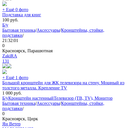
+ Ещё 0 фото
Подставка для книг
100
руб.
Б/у
Бытовая техника
/
Аксессуары
/
Кронштейны, стойки,
подставки
/
21:32:01
0
Красноярск, Парашютная
ZakiRA
131
+ Ещё 1 фото
Большой кронштейн для ЖК телевизора на стену. Мощный из
толстого металла. Крепление TV
1 000
руб.
Б/у
Кронштейн настенный
Телевизор (ТВ, TV), Монитор
Бытовая техника
/
Аксессуары
/
Кронштейны, стойки,
подставки
/
0
Красноярск, Цирк
Ян Ветер