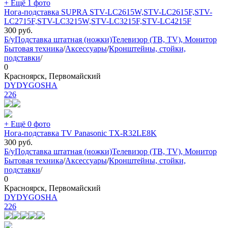
+ Ещё 1 фото
Нога-подставка SUPRA STV-LC2615W,STV-LC2615F,STV-
LC2715F,STV-LC3215W,STV-LC3215F,STV-LC4215F
300
руб.
Б/у
Подставка штатная (ножки)
Телевизор (ТВ, TV), Монитор
Бытовая техника
/
Аксессуары
/
Кронштейны, стойки,
подставки
/
0
Красноярск, Первомайский
DYDYGOSHA
226
+ Ещё 0 фото
Нога-подставка TV Panasonic TX-R32LE8K
300
руб.
Б/у
Подставка штатная (ножки)
Телевизор (ТВ, TV), Монитор
Бытовая техника
/
Аксессуары
/
Кронштейны, стойки,
подставки
/
0
Красноярск, Первомайский
DYDYGOSHA
226