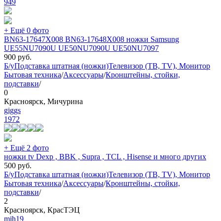
949
+ Ещё 0 фото
BN63-17647X008 BN63-17648X008 ножки Samsung
UE55NU7090U UE50NU7090U UE50NU7097
900
руб.
Б/у
Подставка штатная (ножки)
Телевизор (ТВ, TV), Монитор
Бытовая техника
/
Аксессуары
/
Кронштейны, стойки,
подставки
/
0
Красноярск, Мичурина
giggs
1972
+ Ещё 2 фото
ножки tv Dexp , BBK , Supra , TCL , Hisense и много других
500
руб.
Б/у
Подставка штатная (ножки)
Телевизор (ТВ, TV), Монитор
Бытовая техника
/
Аксессуары
/
Кронштейны, стойки,
подставки
/
2
Красноярск, КрасТЭЦ
mih19