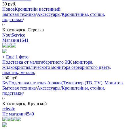
30
руб.
Новое
Кронштейн настенный
Бытовая техника
/
Аксессуары
/
Кронштейны, стойки,
подставки
/
0
Красноярск, Стрелка
NoutService
Магазин
1641
+ Ещё 1 фото
Подставка от малогабаритного ЖК монитора,
жидкокристаллического монитора серебристого цвета,
пластик, металл.
250
руб.
Б/у
Подставка штатная (ножки)
Телевизор (ТВ, TV), Монитор
Бытовая техника
/
Аксессуары
/
Кронштейны, стойки,
подставки
/
0
Красноярск, Крупской
rchssfo
Не магазин
4540