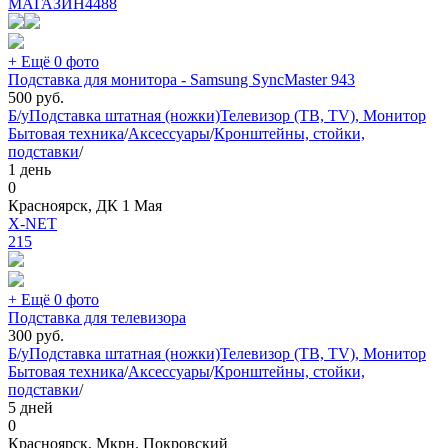
МАГАЗИН
4488
+ Ещё 0 фото
Подставка для монитора - Samsung SyncMaster 943
500
руб.
Б/у
Подставка штатная (ножки)
Телевизор (ТВ, TV), Монитор
Бытовая техника
/
Аксессуары
/
Кронштейны, стойки,
подставки
/
1 день
0
Красноярск, ДК 1 Мая
X-NET
215
+ Ещё 0 фото
Подставка для телевизора
300
руб.
Б/у
Подставка штатная (ножки)
Телевизор (ТВ, TV), Монитор
Бытовая техника
/
Аксессуары
/
Кронштейны, стойки,
подставки
/
5 дней
0
Красноярск, Мкрн. Покровский