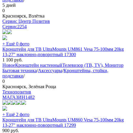
5 дней
0
Красноярск, Взлётка
Сервис Центр Позитив
Сервис
2254
+ Ещё 0 фото
Кронштейн для ТВ UltraMounts UM861 Vesa 75-100мм 20kg
13-27" наклонно-поворотный 17300
1 100
руб.
Новое
Кронштейн настенный
Телевизор (ТВ, TV), Монитор
Бытовая техника
/
Аксессуары
/
Кронштейны, стойки,
подставки
/
0
Красноярск, Зелёная Роща
Технопозитив
МАГАЗИН
1482
+ Ещё 2 фото
Кронштейн для ТВ UltraMounts UM860 Vesa 75-100мм 20kg
13-27" наклонно-поворотный 17299
900
руб.