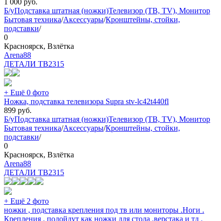
1 000
руб.
Б/у
Подставка штатная (ножки)
Телевизор (ТВ, TV), Монитор
Бытовая техника
/
Аксессуары
/
Кронштейны, стойки,
подставки
/
0
Красноярск, Взлётка
Arena88
ДЕТАЛИ ТВ
2315
+ Ещё 0 фото
Ножка, подставка телевизора Supra stv-lc42t440fl
899
руб.
Б/у
Подставка штатная (ножки)
Телевизор (ТВ, TV), Монитор
Бытовая техника
/
Аксессуары
/
Кронштейны, стойки,
подставки
/
0
Красноярск, Взлётка
Arena88
ДЕТАЛИ ТВ
2315
+ Ещё 2 фото
ножки , подставка крепления под тв или мониторы .Ноги .
Крепления . подойдут как ножки для стола ,верстака и тд .