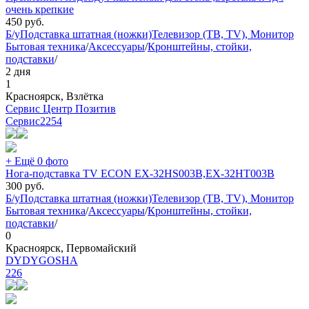
очень крепкие
450
руб.
Б/у
Подставка штатная (ножки)
Телевизор (ТВ, TV), Монитор
Бытовая техника
/
Аксессуары
/
Кронштейны, стойки,
подставки
/
2 дня
1
Красноярск, Взлётка
Сервис Центр Позитив
Сервис
2254
+ Ещё 0 фото
Нога-подставка TV ECON EX-32HS003B,EX-32HT003B
300
руб.
Б/у
Подставка штатная (ножки)
Телевизор (ТВ, TV), Монитор
Бытовая техника
/
Аксессуары
/
Кронштейны, стойки,
подставки
/
0
Красноярск, Первомайский
DYDYGOSHA
226