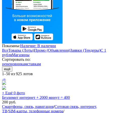
Показаны:
Наличие: В наличии
Все
Товары (Лоты)
Промо (Объявления)
Заявки (Тендеры)
С 1
рубля
Магазины
Сортировать по:
цене
новинкам
ставкам
ещё
1–50 из 925 лотов
→
+ Ещё 0 фото
Безлимит интернет + 2000 минут = 400
200
руб.
Смартфоны, связь, навигация
/
Сотовая связь, интернет,
ТВ
/
SIM-карты, телефонные номера
/