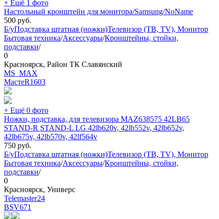
+ Ещё 1 фото
Настольный кронштейн для монитора/Samsung/NoName
500
руб.
Б/у
Подставка штатная (ножки)
Телевизор (ТВ, TV), Монитор
Бытовая техника
/
Аксессуары
/
Кронштейны, стойки,
подставки
/
0
Красноярск, Район ТК Славянский
MS_MAX
МастеR
1603
+ Ещё 0 фото
Ножки, подставка, для телевизора MAZ638575 42LB65
STAND-R STAND-L LG 42lb620v, 42lb552v, 42lb652v,
42lb675v, 42lb570v, 42lf564v
750
руб.
Б/у
Подставка штатная (ножки)
Телевизор (ТВ, TV), Монитор
Бытовая техника
/
Аксессуары
/
Кронштейны, стойки,
подставки
/
0
Красноярск, Универс
Telemaster24
BSV
671