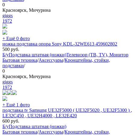
0
Красноярск, Мичурина
giggs
1972
+ Ещё 0 фото
ножка подставка опора Sony KDL-32WE613 459602802
500
руб.
Б/у
Подставка штатная (ножки)
Телевизор (ТВ, TV), Монитор
Бытовая техника
/
Аксессуары
/
Кронштейны, стойки,
подставки
/
0
Красноярск, Мичурина
giggs
1972
+ Ещё 1 фото
подставка tv Samsung UE32F5000 ( UE32F5020 , UE32F5300 ) ,
LE32C450 , UE32H4000 , LE32E420
600
руб.
Б/у
Подставка штатная (ножки)
Бытовая техника
/
Аксессуары
/
Кронштейны, стойки,