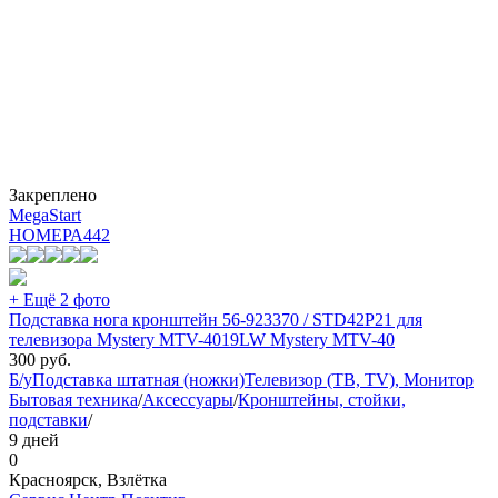
Закреплено
MegaStart
НОМЕРА
442
+ Ещё 2 фото
Подставка нога кронштейн 56-923370 / STD42P21 для
телевизора Mystery MTV-4019LW Mystery MTV-40
300
руб.
Б/у
Подставка штатная (ножки)
Телевизор (ТВ, TV), Монитор
Бытовая техника
/
Аксессуары
/
Кронштейны, стойки,
подставки
/
9 дней
0
Красноярск, Взлётка