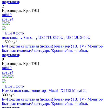
подставки
/
2
Красноярск, КрасТЭЦ
mih19
абв
824
+ Ещё 0 фото
подставка tv Samsung UE55TU8570U , UE55JU6450U
1 500
руб.
Б/у
Подставка штатная (ножки)
Телевизор (ТВ, TV), Монитор
Бытовая техника
/
Аксессуары
/
Кронштейны, стойки,
подставки
/
0
Красноярск, КрасТЭЦ
mih19
абв
824
+ Ещё 1 фото
Ножка подставка монитора Mucai JX2415 Mucai 24
300
руб.
Б/у
Подставка штатная (ножки)
Телевизор (ТВ, TV), Монитор
Бытовая техника
/
Аксессуары
/
Кронштейны, стойки,
подставки
/