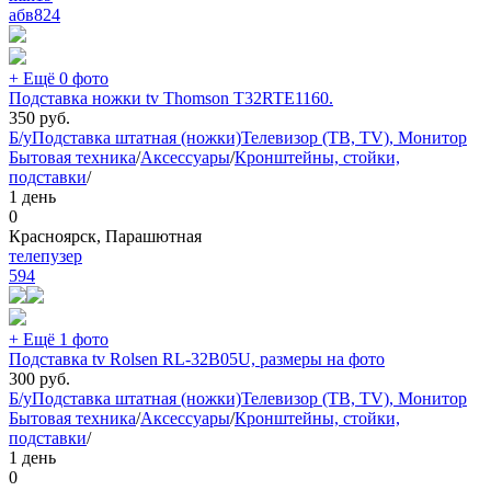
абв
824
+ Ещё 0 фото
Подставка ножки tv Thomson T32RTE1160.
350
руб.
Б/у
Подставка штатная (ножки)
Телевизор (ТВ, TV), Монитор
Бытовая техника
/
Аксессуары
/
Кронштейны, стойки,
подставки
/
1 день
0
Красноярск, Парашютная
телепузер
594
+ Ещё 1 фото
Подставка tv Rolsen RL-32B05U, размеры на фото
300
руб.
Б/у
Подставка штатная (ножки)
Телевизор (ТВ, TV), Монитор
Бытовая техника
/
Аксессуары
/
Кронштейны, стойки,
подставки
/
1 день
0