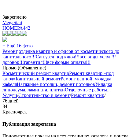
Закреплено
MegaStart
НОМЕРА
442
+ Ещё 16 фото
Ремонт,отделка квартир и офисов от косметического до
капитального!!!Сан.узел под ключ!!!все виды услуг!!!
договор!!!гарантия!!!все формы оплаты!!!
Промо (Объявление)
Косметический ремонт квартир
Ремонт квартир «под
ключ»
Капитальный ремонт
Ремонт ванной, укладка
кафеля
Натяжные потолки, ремонт потолков
Укладка
линолеума, ламината, плитки
Отделочные работы
...
Услуги
/
Строительство и ремонт
/
Ремонт квартир
/
76 дней
84
Красноярск
Публикация закреплена
Приоритетные показы на всех страницах каталога и поиска