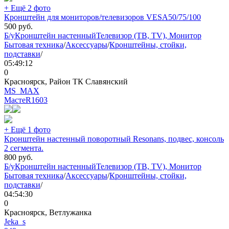
+ Ещё 2 фото
Кронштейн для мониторов/телевизоров VESA50/75/100
500
руб.
Б/у
Кронштейн настенный
Телевизор (ТВ, TV), Монитор
Бытовая техника
/
Аксессуары
/
Кронштейны, стойки,
подставки
/
05:49:12
0
Красноярск, Район ТК Славянский
MS_MAX
МастеR
1603
+ Ещё 1 фото
Кронштейн настенный поворотный Resonans, подвес, консоль
2 сегмента.
800
руб.
Б/у
Кронштейн настенный
Телевизор (ТВ, TV), Монитор
Бытовая техника
/
Аксессуары
/
Кронштейны, стойки,
подставки
/
04:54:30
0
Красноярск, Ветлужанка
Jeka_s