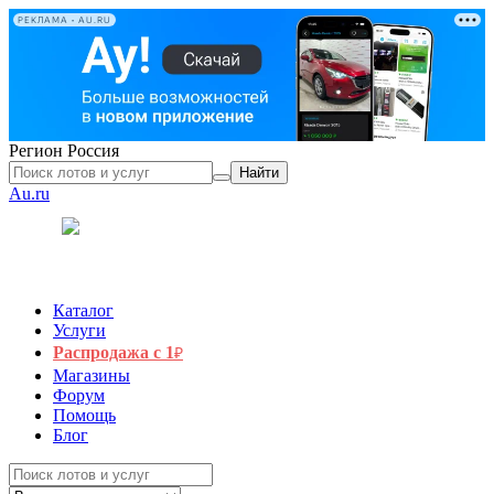
РЕКЛАМА • AU.RU
Регион
Россия
Найти
Au.ru
Каталог
Услуги
Распродажа с 1
₽
Магазины
Форум
Помощь
Блог