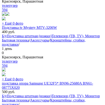
Красноярск, Парашютная
телепузер
594
+ Ещё 0 фото
Подставка tv Mystery MTV-3206W
400
руб.
Б/у
Подставка штатная (ножки)
Телевизор (ТВ, TV), Монитор
Бытовая техника
/
Аксессуары
/
Кронштейны, стойки,
подставки
/
1 день
0
Красноярск, Парашютная
телепузер
594
+ Ещё 0 фото
подставка опора Samsung UE32F5* BN96-25680A BN61-
08775X020
500
руб.
Б/у
Подставка штатная (ножки)
Телевизор (ТВ, TV), Монитор
Бытовая техника
/
Аксессуары
/
Кронштейны, стойки,
подставки
/