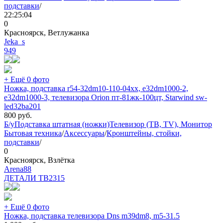
подставки
/
22:25:04
0
Красноярск, Ветлужанка
Jeka_s
949
+ Ещё 0 фото
Ножка, подставка r54-32dm10-110-04xx, e32dm1000-2,
e32dm1000-3, телевизора Orion пт-81жк-100цт, Starwind sw-
led32ba201
800
руб.
Б/у
Подставка штатная (ножки)
Телевизор (ТВ, TV), Монитор
Бытовая техника
/
Аксессуары
/
Кронштейны, стойки,
подставки
/
0
Красноярск, Взлётка
Arena88
ДЕТАЛИ ТВ
2315
+ Ещё 0 фото
Ножка, подставка телевизора Dns m39dm8, m5-31.5