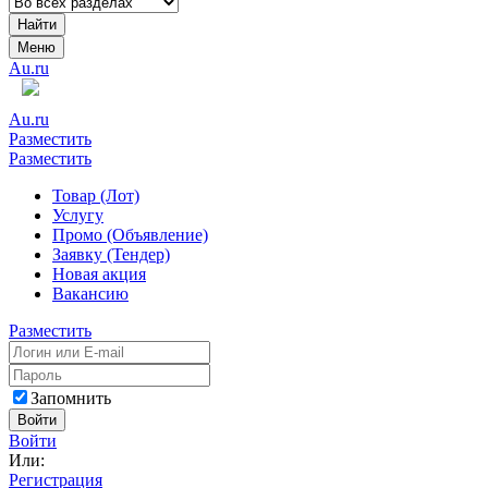
Найти
Меню
Au.ru
Au.ru
Разместить
Разместить
Товар (Лот)
Услугу
Промо (Объявление)
Заявку (Тендер)
Новая акция
Вакансию
Разместить
Запомнить
Войти
Войти
Или:
Регистрация