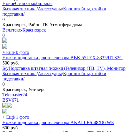
Новое
Стойка мобильная
Бытовая техника
/
Аксессуары
/
Кронштейны, стойки,
подставки
/
0
Красноярск, Район ТК Атмосфера дома
Веллтекс-Красноярск
0
+ Ещё 0 фото
Ножки подставка для телевизора BBK 55LEX-8335/UTS2C
500
руб.
Б/у
Подставка штатная (ножки)
Телевизор (ТВ, TV), Монитор
Бытовая техника
/
Аксессуары
/
Кронштейны, стойки,
подставки
/
0
Красноярск, Универс
Telemaster24
BSV
671
+ Ещё 1 фото
Ножки подставка для телевизора AKAI LES-48X87WE
600
руб.