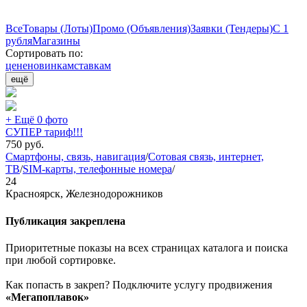
Все
Товары (Лоты)
Промо (Объявления)
Заявки (Тендеры)
С 1
рубля
Магазины
Сортировать по:
цене
новинкам
ставкам
ещё
+ Ещё 0 фото
СУПЕР тариф!!!
750
руб.
Смартфоны, связь, навигация
/
Сотовая связь, интернет,
ТВ
/
SIM-карты, телефонные номера
/
24
Красноярск, Железнодорожников
Публикация закреплена
Приоритетные показы на всех страницах каталога и поиска
при любой сортировке.
Как попасть в закреп? Подключите услугу продвижения
«Мегапоплавок»