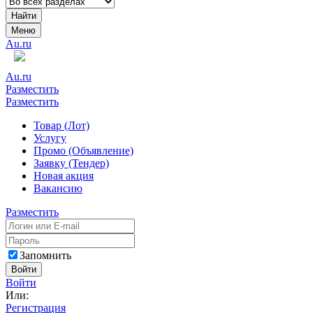
Найти
Меню
Au.ru
Au.ru
Разместить
Разместить
Товар (Лот)
Услугу
Промо (Объявление)
Заявку (Тендер)
Новая акция
Вакансию
Разместить
Запомнить
Войти
Войти
Или:
Регистрация