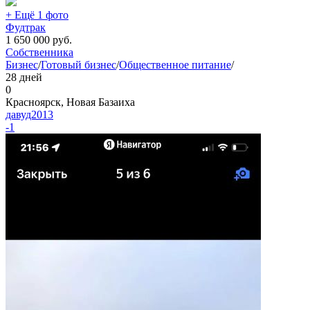
+ Ещё 1 фото
Фудтрак
1 650 000
руб.
Собственника
Бизнес
/
Готовый бизнес
/
Общественное питание
/
28 дней
0
Красноярск, Новая Базаиха
давуд2013
-1