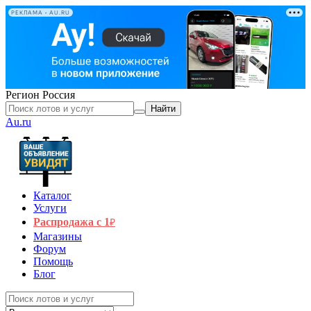
РЕКЛАМА • AU.RU
Регион
Россия
Найти
Au.ru
Каталог
Услуги
Распродажа с 1
₽
Магазины
Форум
Помощь
Блог