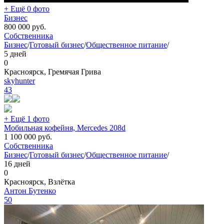
+ Ещё 0 фото
Бизнес
800 000
руб.
Собственника
Бизнес
/
Готовый бизнес
/
Общественное питание
/
5 дней
0
Красноярск, Гремячая Грива
skyhunter
43
+ Ещё 1 фото
Мобильная кофейня, Mercedes 208d
1 100 000
руб.
Собственника
Бизнес
/
Готовый бизнес
/
Общественное питание
/
16 дней
0
Красноярск, Взлётка
Антон Бутенко
50