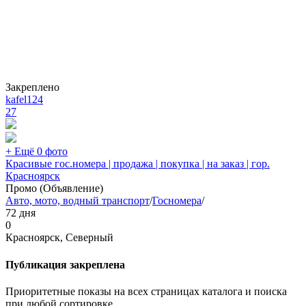
Закреплено
kafel124
27
+ Ещё 0 фото
Красивые гос.номера | продажа | покупка | на заказ | гор.
Красноярск
Промо (Объявление)
Авто, мото, водный транспорт
/
Госномера
/
72 дня
0
Красноярск, Северный
Публикация закреплена
Приоритетные показы на всех страницах каталога и поиска
при любой сортировке.